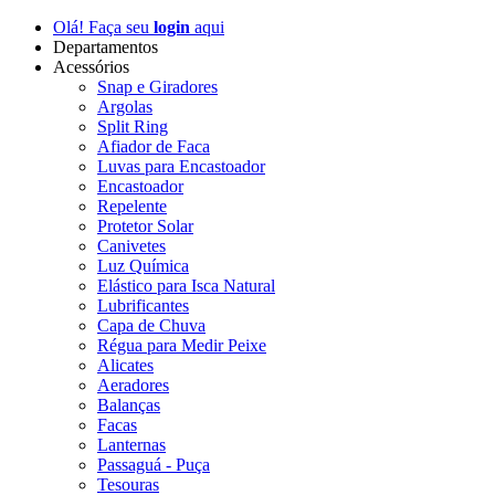
Olá! Faça seu
login
aqui
Departamentos
Acessórios
Snap e Giradores
Argolas
Split Ring
Afiador de Faca
Luvas para Encastoador
Encastoador
Repelente
Protetor Solar
Canivetes
Luz Química
Elástico para Isca Natural
Lubrificantes
Capa de Chuva
Régua para Medir Peixe
Alicates
Aeradores
Balanças
Facas
Lanternas
Passaguá - Puça
Tesouras