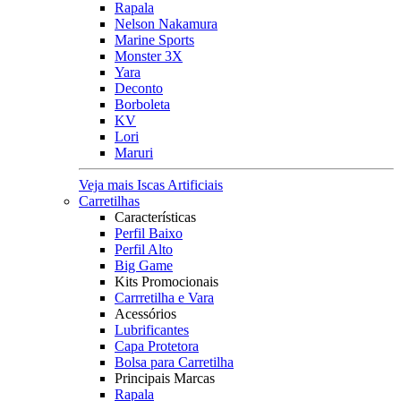
Rapala
Nelson Nakamura
Marine Sports
Monster 3X
Yara
Deconto
Borboleta
KV
Lori
Maruri
Veja mais Iscas Artificiais
Carretilhas
Características
Perfil Baixo
Perfil Alto
Big Game
Kits Promocionais
Carrretilha e Vara
Acessórios
Lubrificantes
Capa Protetora
Bolsa para Carretilha
Principais Marcas
Rapala