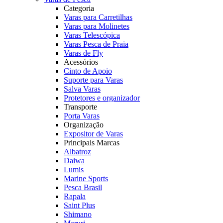
Categoria
Varas para Carretilhas
Varas para Molinetes
Varas Telescópica
Varas Pesca de Praia
Varas de Fly
Acessórios
Cinto de Apoio
Suporte para Varas
Salva Varas
Protetores e organizador
Transporte
Porta Varas
Organização
Expositor de Varas
Principais Marcas
Albatroz
Daiwa
Lumis
Marine Sports
Pesca Brasil
Rapala
Saint Plus
Shimano