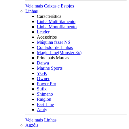
Veja mais Caixas e Estojos
Linhas
Característica
Linha Multifilamento
Linha Monofilamento
Leader
Acessórios
Máquina fazer Nó
Contador de Linhas
Magic Line(Monster 3x)
Principais Marcas
Daiwa
Marine Sports
YGK
Owner
Power Pro
Sufix
Shimano
Raiglon
Fast Line
Araty
Veja mais Linhas
Anzóis