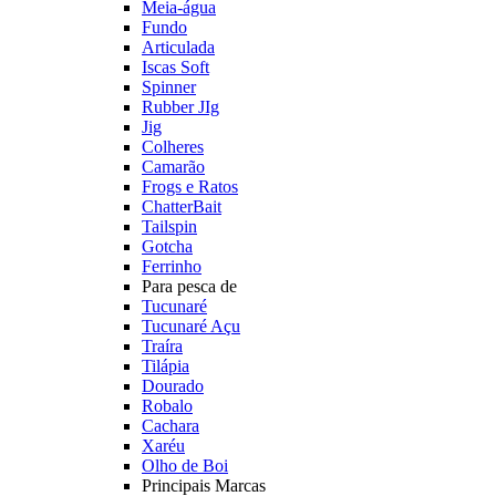
Meia-água
Fundo
Articulada
Iscas Soft
Spinner
Rubber JIg
Jig
Colheres
Camarão
Frogs e Ratos
ChatterBait
Tailspin
Gotcha
Ferrinho
Para pesca de
Tucunaré
Tucunaré Açu
Traíra
Tilápia
Dourado
Robalo
Cachara
Xaréu
Olho de Boi
Principais Marcas