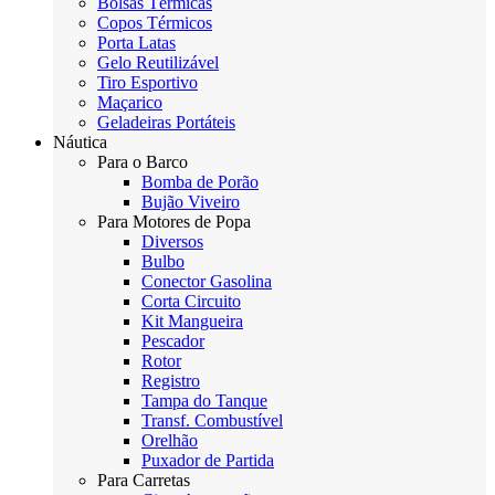
Bolsas Térmicas
Copos Térmicos
Porta Latas
Gelo Reutilizável
Tiro Esportivo
Maçarico
Geladeiras Portáteis
Náutica
Para o Barco
Bomba de Porão
Bujão Viveiro
Para Motores de Popa
Diversos
Bulbo
Conector Gasolina
Corta Circuito
Kit Mangueira
Pescador
Rotor
Registro
Tampa do Tanque
Transf. Combustível
Orelhão
Puxador de Partida
Para Carretas