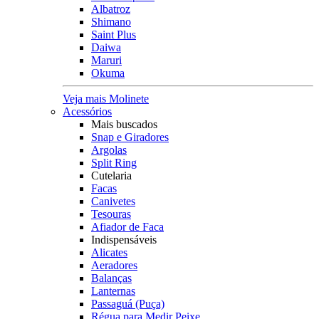
Albatroz
Shimano
Saint Plus
Daiwa
Maruri
Okuma
Veja mais Molinete
Acessórios
Mais buscados
Snap e Giradores
Argolas
Split Ring
Cutelaria
Facas
Canivetes
Tesouras
Afiador de Faca
Indispensáveis
Alicates
Aeradores
Balanças
Lanternas
Passaguá (Puça)
Régua para Medir Peixe