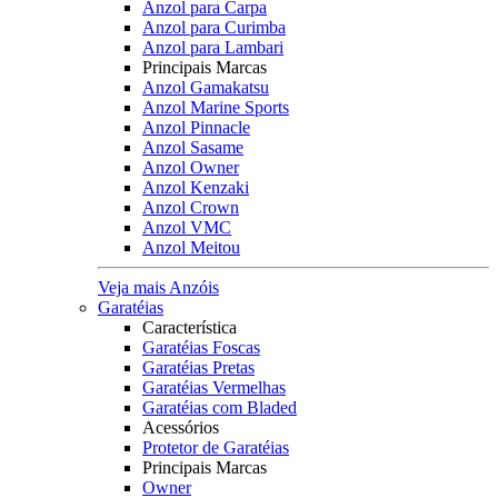
Anzol para Carpa
Anzol para Curimba
Anzol para Lambari
Principais Marcas
Anzol Gamakatsu
Anzol Marine Sports
Anzol Pinnacle
Anzol Sasame
Anzol Owner
Anzol Kenzaki
Anzol Crown
Anzol VMC
Anzol Meitou
Veja mais Anzóis
Garatéias
Característica
Garatéias Foscas
Garatéias Pretas
Garatéias Vermelhas
Garatéias com Bladed
Acessórios
Protetor de Garatéias
Principais Marcas
Owner