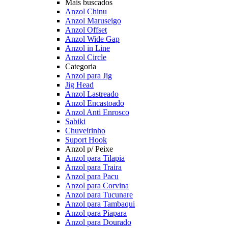
Mais buscados
Anzol Chinu
Anzol Maruseigo
Anzol Offset
Anzol Wide Gap
Anzol in Line
Anzol Circle
Categoria
Anzol para Jig
Jig Head
Anzol Lastreado
Anzol Encastoado
Anzol Anti Enrosco
Sabiki
Chuveirinho
Suport Hook
Anzol p/ Peixe
Anzol para Tilapia
Anzol para Traira
Anzol para Pacu
Anzol para Corvina
Anzol para Tucunare
Anzol para Tambaqui
Anzol para Piapara
Anzol para Dourado