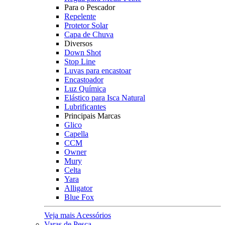
Para o Pescador
Repelente
Protetor Solar
Capa de Chuva
Diversos
Down Shot
Stop Line
Luvas para encastoar
Encastoador
Luz Química
Elástico para Isca Natural
Lubrificantes
Principais Marcas
Glico
Capella
CCM
Owner
Mury
Celta
Yara
Alligator
Blue Fox
Veja mais Acessórios
Varas de Pesca