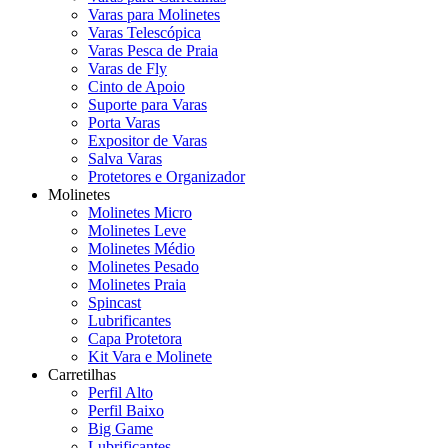
Varas para Molinetes
Varas Telescópica
Varas Pesca de Praia
Varas de Fly
Cinto de Apoio
Suporte para Varas
Porta Varas
Expositor de Varas
Salva Varas
Protetores e Organizador
Molinetes
Molinetes Micro
Molinetes Leve
Molinetes Médio
Molinetes Pesado
Molinetes Praia
Spincast
Lubrificantes
Capa Protetora
Kit Vara e Molinete
Carretilhas
Perfil Alto
Perfil Baixo
Big Game
Lubrificantes