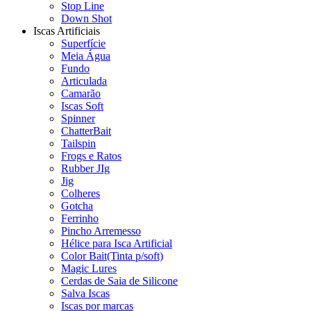
Stop Line
Down Shot
Iscas Artificiais
Superfície
Meia Água
Fundo
Articulada
Camarão
Iscas Soft
Spinner
ChatterBait
Tailspin
Frogs e Ratos
Rubber JIg
Jig
Colheres
Gotcha
Ferrinho
Pincho Arremesso
Hélice para Isca Artificial
Color Bait(Tinta p/soft)
Magic Lures
Cerdas de Saia de Silicone
Salva Iscas
Iscas por marcas