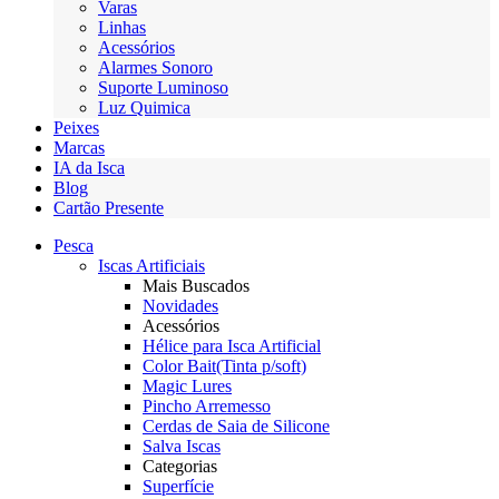
Varas
Linhas
Acessórios
Alarmes Sonoro
Suporte Luminoso
Luz Quimica
Peixes
Marcas
IA da Isca
Blog
Cartão Presente
Pesca
Iscas Artificiais
Mais Buscados
Novidades
Acessórios
Hélice para Isca Artificial
Color Bait(Tinta p/soft)
Magic Lures
Pincho Arremesso
Cerdas de Saia de Silicone
Salva Iscas
Categorias
Superfície