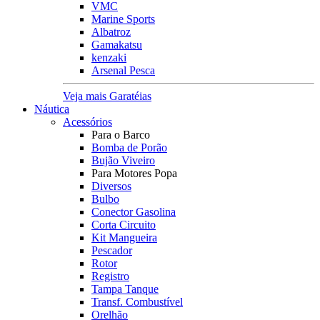
VMC
Marine Sports
Albatroz
Gamakatsu
kenzaki
Arsenal Pesca
Veja mais Garatéias
Náutica
Acessórios
Para o Barco
Bomba de Porão
Bujão Viveiro
Para Motores Popa
Diversos
Bulbo
Conector Gasolina
Corta Circuito
Kit Mangueira
Pescador
Rotor
Registro
Tampa Tanque
Transf. Combustível
Orelhão