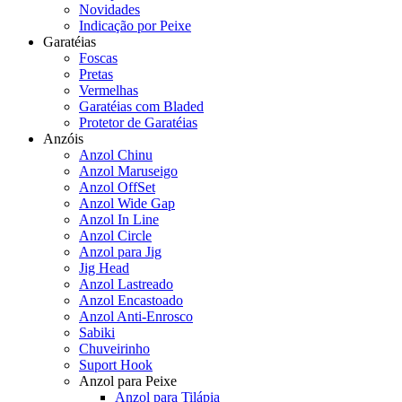
Novidades
Indicação por Peixe
Garatéias
Foscas
Pretas
Vermelhas
Garatéias com Bladed
Protetor de Garatéias
Anzóis
Anzol Chinu
Anzol Maruseigo
Anzol OffSet
Anzol Wide Gap
Anzol In Line
Anzol Circle
Anzol para Jig
Jig Head
Anzol Lastreado
Anzol Encastoado
Anzol Anti-Enrosco
Sabiki
Chuveirinho
Suport Hook
Anzol para Peixe
Anzol para Tilápia