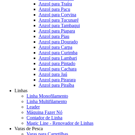
Anzol para Traíra
Anzol para Pacu
Anzol para Corvina
Anzol para Tucunaré
Anzol para Tambaqui
Anzol para Piapara
Anzol para Piau
Anzol para Dourado
Anzol para Carpa
Anzol para Curimba
Anzol para Lambari
Anzol para Pintado
Anzol para Cachara
Anzol para Jaú
Anzol para Pirarara
Anzol para Piraíba
Linhas
Linha Monofilamento
Linha Multifilamento
Leader
Máquina Fazer Nó
Contador de Linha
Magic Line - Renovador de Linhas
Varas de Pesca
Varas para Carretilhas