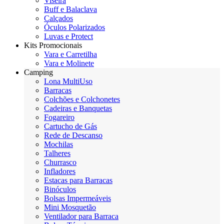
Viseira
Buff e Balaclava
Calçados
Óculos Polarizados
Luvas e Protect
Kits Promocionais
Vara e Carretilha
Vara e Molinete
Camping
Lona MultiUso
Barracas
Colchões e Colchonetes
Cadeiras e Banquetas
Fogareiro
Cartucho de Gás
Rede de Descanso
Mochilas
Talheres
Churrasco
Infladores
Estacas para Barracas
Binóculos
Bolsas Impermeáveis
Mini Mosquetão
Ventilador para Barraca