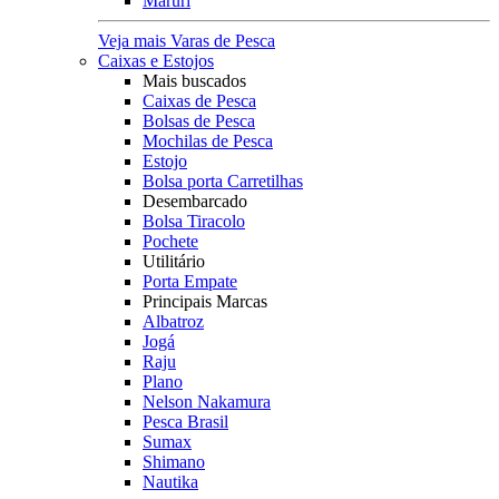
Maruri
Veja mais Varas de Pesca
Caixas e Estojos
Mais buscados
Caixas de Pesca
Bolsas de Pesca
Mochilas de Pesca
Estojo
Bolsa porta Carretilhas
Desembarcado
Bolsa Tiracolo
Pochete
Utilitário
Porta Empate
Principais Marcas
Albatroz
Jogá
Raju
Plano
Nelson Nakamura
Pesca Brasil
Sumax
Shimano
Nautika