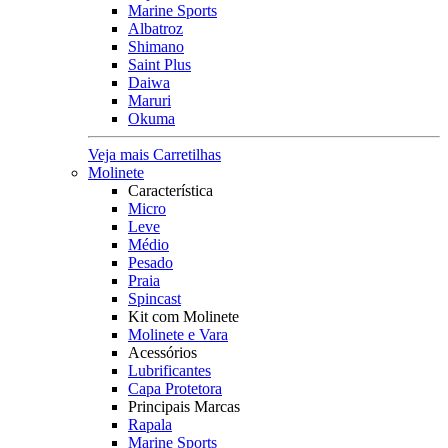
Marine Sports
Albatroz
Shimano
Saint Plus
Daiwa
Maruri
Okuma
Veja mais Carretilhas
Molinete
Característica
Micro
Leve
Médio
Pesado
Praia
Spincast
Kit com Molinete
Molinete e Vara
Acessórios
Lubrificantes
Capa Protetora
Principais Marcas
Rapala
Marine Sports