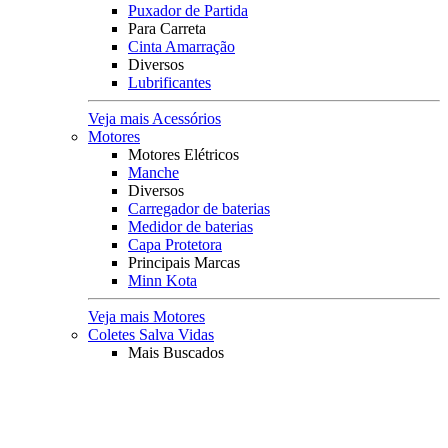
Puxador de Partida
Para Carreta
Cinta Amarração
Diversos
Lubrificantes
Veja mais Acessórios
Motores
Motores Elétricos
Manche
Diversos
Carregador de baterias
Medidor de baterias
Capa Protetora
Principais Marcas
Minn Kota
Veja mais Motores
Coletes Salva Vidas
Mais Buscados
Coletes
Coletes Homologados
Coletes em Neoprene
Principais Marcas
Raju