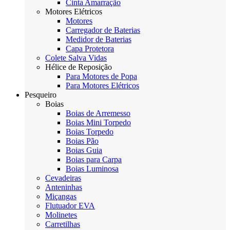
Cinta Amarração
Motores Elétricos
Motores
Carregador de Baterias
Medidor de Baterias
Capa Protetora
Colete Salva Vidas
Hélice de Reposição
Para Motores de Popa
Para Motores Elétricos
Pesqueiro
Boias
Boias de Arremesso
Boias Mini Torpedo
Boias Torpedo
Boias Pão
Boias Guia
Boias para Carpa
Boias Luminosa
Cevadeiras
Anteninhas
Miçangas
Flutuador EVA
Molinetes
Carretilhas