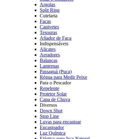
Argolas
Split Ring
Cutelaria
Facas
Canivetes
Tesouras
Afiador de Faca
Indispensáveis
Alicates
Aeradores
Balanças
Lanternas
Passaguá (Puça)
Régua para Medir Peixe
Para o Pescador
Repelente
Protetor Solar
Capa de Chuva
Diversos
Down Shot
Stop Line
Luvas para encastoar
Encastoador
Luz Química
Elástico para Isca Natural