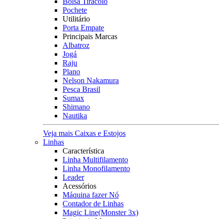
Bolsa Tiracolo
Pochete
Utilitário
Porta Empate
Principais Marcas
Albatroz
Jogá
Raju
Plano
Nelson Nakamura
Pesca Brasil
Sumax
Shimano
Nautika
Veja mais Caixas e Estojos
Linhas
Característica
Linha Multifilamento
Linha Monofilamento
Leader
Acessórios
Máquina fazer Nó
Contador de Linhas
Magic Line(Monster 3x)