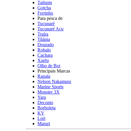
Tailspin
Gotcha
Ferrinho
Para pesca de
Tucunaré
Tucunaré Açu
Traíra
Tilápia
Dourado
Robalo
Cachara
Xaréu
Olho de Boi
Principais Marcas
Rapala
Nelson Nakamura
Marine Sports
Monster 3X
Yara
Deconto
Borboleta
KV
Lori
Maruri