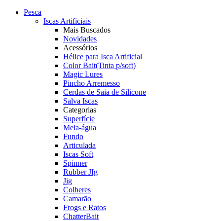
Pesca
Iscas Artificiais
Mais Buscados
Novidades
Acessórios
Hélice para Isca Artificial
Color Bait(Tinta p/soft)
Magic Lures
Pincho Arremesso
Cerdas de Saia de Silicone
Salva Iscas
Categorias
Superfície
Meia-água
Fundo
Articulada
Iscas Soft
Spinner
Rubber JIg
Jig
Colheres
Camarão
Frogs e Ratos
ChatterBait