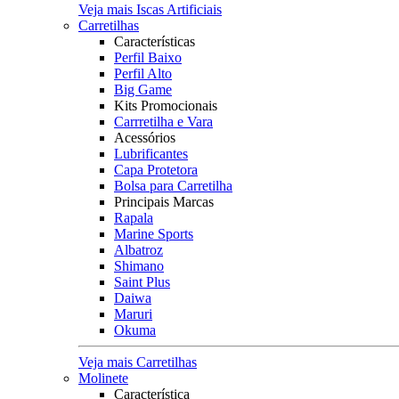
Veja mais Iscas Artificiais
Carretilhas
Características
Perfil Baixo
Perfil Alto
Big Game
Kits Promocionais
Carrretilha e Vara
Acessórios
Lubrificantes
Capa Protetora
Bolsa para Carretilha
Principais Marcas
Rapala
Marine Sports
Albatroz
Shimano
Saint Plus
Daiwa
Maruri
Okuma
Veja mais Carretilhas
Molinete
Característica