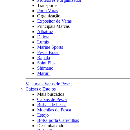
Protetores e organizador
Transporte
Porta Varas
Organização
Expositor de Varas
Principais Marcas
Albatroz
Daiwa
Lumis
Marine Sports
Pesca Brasil
Rapala
Saint Plus
Shimano
Maruri
Veja mais Varas de Pesca
Caixas e Estojos
Mais buscados
Caixas de Pesca
Bolsas de Pesca
Mochilas de Pesca
Estojo
Bolsa porta Carretilhas
Desembarcado