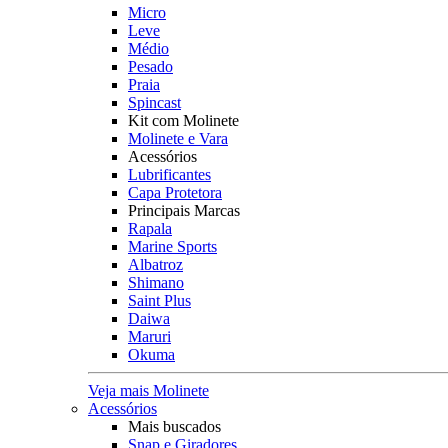
Micro
Leve
Médio
Pesado
Praia
Spincast
Kit com Molinete
Molinete e Vara
Acessórios
Lubrificantes
Capa Protetora
Principais Marcas
Rapala
Marine Sports
Albatroz
Shimano
Saint Plus
Daiwa
Maruri
Okuma
Veja mais Molinete
Acessórios
Mais buscados
Snap e Giradores