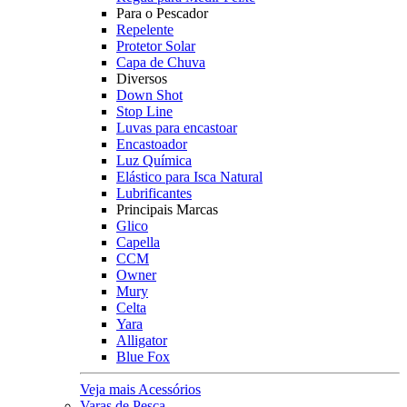
Para o Pescador
Repelente
Protetor Solar
Capa de Chuva
Diversos
Down Shot
Stop Line
Luvas para encastoar
Encastoador
Luz Química
Elástico para Isca Natural
Lubrificantes
Principais Marcas
Glico
Capella
CCM
Owner
Mury
Celta
Yara
Alligator
Blue Fox
Veja mais Acessórios
Varas de Pesca