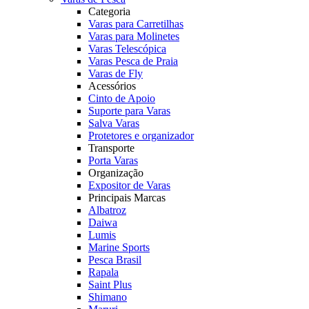
Categoria
Varas para Carretilhas
Varas para Molinetes
Varas Telescópica
Varas Pesca de Praia
Varas de Fly
Acessórios
Cinto de Apoio
Suporte para Varas
Salva Varas
Protetores e organizador
Transporte
Porta Varas
Organização
Expositor de Varas
Principais Marcas
Albatroz
Daiwa
Lumis
Marine Sports
Pesca Brasil
Rapala
Saint Plus
Shimano