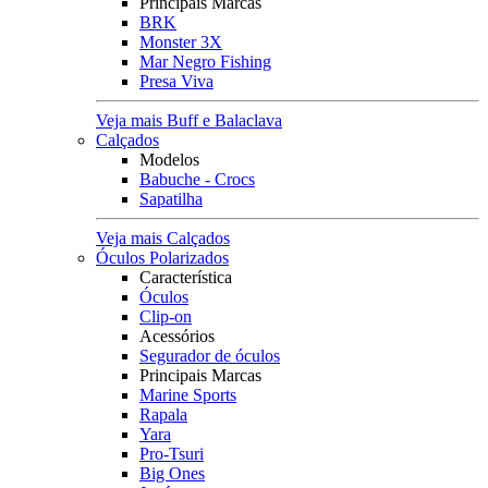
Principais Marcas
BRK
Monster 3X
Mar Negro Fishing
Presa Viva
Veja mais Buff e Balaclava
Calçados
Modelos
Babuche - Crocs
Sapatilha
Veja mais Calçados
Óculos Polarizados
Característica
Óculos
Clip-on
Acessórios
Segurador de óculos
Principais Marcas
Marine Sports
Rapala
Yara
Pro-Tsuri
Big Ones