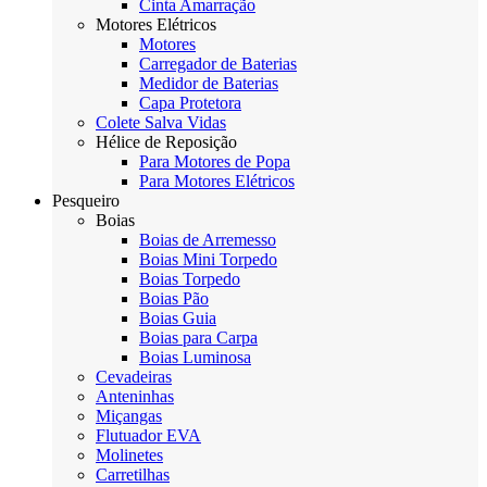
Cinta Amarração
Motores Elétricos
Motores
Carregador de Baterias
Medidor de Baterias
Capa Protetora
Colete Salva Vidas
Hélice de Reposição
Para Motores de Popa
Para Motores Elétricos
Pesqueiro
Boias
Boias de Arremesso
Boias Mini Torpedo
Boias Torpedo
Boias Pão
Boias Guia
Boias para Carpa
Boias Luminosa
Cevadeiras
Anteninhas
Miçangas
Flutuador EVA
Molinetes
Carretilhas