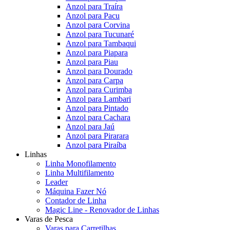
Anzol para Traíra
Anzol para Pacu
Anzol para Corvina
Anzol para Tucunaré
Anzol para Tambaqui
Anzol para Piapara
Anzol para Piau
Anzol para Dourado
Anzol para Carpa
Anzol para Curimba
Anzol para Lambari
Anzol para Pintado
Anzol para Cachara
Anzol para Jaú
Anzol para Pirarara
Anzol para Piraíba
Linhas
Linha Monofilamento
Linha Multifilamento
Leader
Máquina Fazer Nó
Contador de Linha
Magic Line - Renovador de Linhas
Varas de Pesca
Varas para Carretilhas