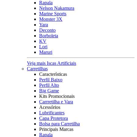
Rapala
Nelson Nakamura
Marine Sports
Monster 3X
Yara
Deconto
Borboleta
KV
Lori
Maruri
Veja mais Iscas Artificiais
Carretilhas
Características
Perfil Baixo
Perfil Alto
Big Game
Kits Promocionais
Carrretilha e Vara
Acessórios
Lubrificantes
Capa Protetora
Bolsa para Carretilha
Principais Marcas
Rapala