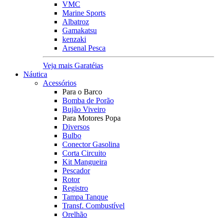
VMC
Marine Sports
Albatroz
Gamakatsu
kenzaki
Arsenal Pesca
Veja mais Garatéias
Náutica
Acessórios
Para o Barco
Bomba de Porão
Bujão Viveiro
Para Motores Popa
Diversos
Bulbo
Conector Gasolina
Corta Circuito
Kit Mangueira
Pescador
Rotor
Registro
Tampa Tanque
Transf. Combustível
Orelhão