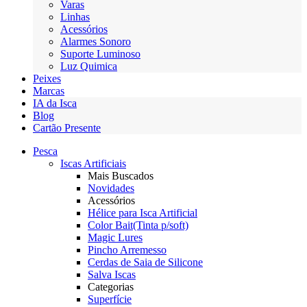
Varas
Linhas
Acessórios
Alarmes Sonoro
Suporte Luminoso
Luz Quimica
Peixes
Marcas
IA da Isca
Blog
Cartão Presente
Pesca
Iscas Artificiais
Mais Buscados
Novidades
Acessórios
Hélice para Isca Artificial
Color Bait(Tinta p/soft)
Magic Lures
Pincho Arremesso
Cerdas de Saia de Silicone
Salva Iscas
Categorias
Superfície