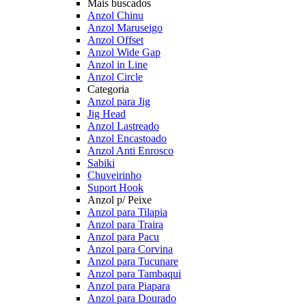
Mais buscados
Anzol Chinu
Anzol Maruseigo
Anzol Offset
Anzol Wide Gap
Anzol in Line
Anzol Circle
Categoria
Anzol para Jig
Jig Head
Anzol Lastreado
Anzol Encastoado
Anzol Anti Enrosco
Sabiki
Chuveirinho
Suport Hook
Anzol p/ Peixe
Anzol para Tilapia
Anzol para Traira
Anzol para Pacu
Anzol para Corvina
Anzol para Tucunare
Anzol para Tambaqui
Anzol para Piapara
Anzol para Dourado