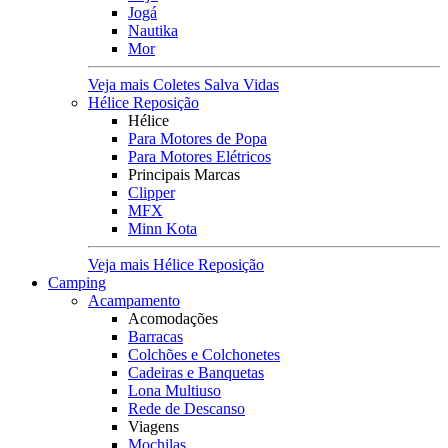
Jogá
Nautika
Mor
Veja mais Coletes Salva Vidas
Hélice Reposição
Hélice
Para Motores de Popa
Para Motores Elétricos
Principais Marcas
Clipper
MFX
Minn Kota
Veja mais Hélice Reposição
Camping
Acampamento
Acomodações
Barracas
Colchões e Colchonetes
Cadeiras e Banquetas
Lona Multiuso
Rede de Descanso
Viagens
Mochilas