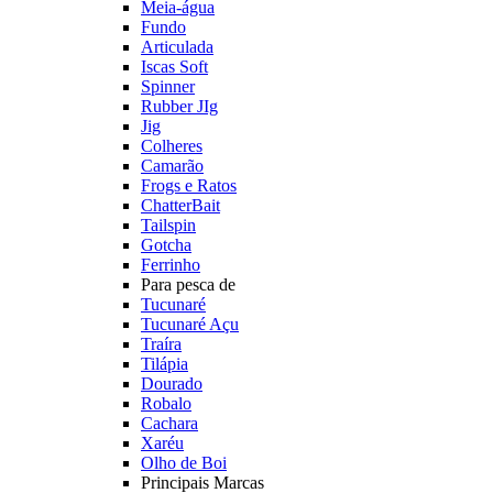
Meia-água
Fundo
Articulada
Iscas Soft
Spinner
Rubber JIg
Jig
Colheres
Camarão
Frogs e Ratos
ChatterBait
Tailspin
Gotcha
Ferrinho
Para pesca de
Tucunaré
Tucunaré Açu
Traíra
Tilápia
Dourado
Robalo
Cachara
Xaréu
Olho de Boi
Principais Marcas