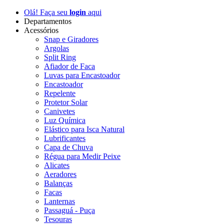
Olá! Faça seu
login
aqui
Departamentos
Acessórios
Snap e Giradores
Argolas
Split Ring
Afiador de Faca
Luvas para Encastoador
Encastoador
Repelente
Protetor Solar
Canivetes
Luz Química
Elástico para Isca Natural
Lubrificantes
Capa de Chuva
Régua para Medir Peixe
Alicates
Aeradores
Balanças
Facas
Lanternas
Passaguá - Puça
Tesouras