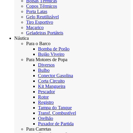
Bolsas Térmicas
Copos Térmicos
Porta Latas
Gelo Reutilizável
Tiro Esportivo
Maçarico
Geladeiras Portáteis
Náutica
Para o Barco
Bomba de Porão
Bujão Viveiro
Para Motores de Popa
Diversos
Bulbo
Conector Gasolina
Corta Circuito
Kit Mangueira
Pescador
Rotor
Registro
Tampa do Tanque
Transf. Combustível
Orelhão
Puxador de Partida
Para Carretas