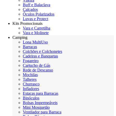
Viseira
Buff e Balaclava
Calçados
Óculos Polarizados
Luvas e Protect
Kits Promocionais
Vara e Carretilha
Vara e Molinete
Camping
Lona MultiUso
Barracas
Colchões e Colchonetes
Cadeiras e Banquetas
Fogareiro
Cartucho de Gás
Rede de Descanso
Mochilas
Talheres
Churrasco
Infladores
Estacas para Barracas
Binóculos
Bolsas Impermeáveis
Mini Mosquetão
Ventilador para Barraca