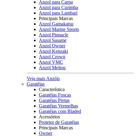
Anzol para Carpa
Anzol para Curimba
Anzol para Lambari
Principais Marcas
Anzol Gamakatsu
Anzol Marine Sports
Anzol Pinnacle
Anzol Sasame
Anzol Owner
Anzol Kenzaki
Anzol Crown
Anzol VMC
Anzol Meitou
Veja mais Anzóis
Garatéias
Característica
Garatéias Foscas
Garatéias Pretas
Garatéias Vermelhas
Garatéias com Bladed
Acessórios
Protetor de Garatéias
Principais Marcas
Owner