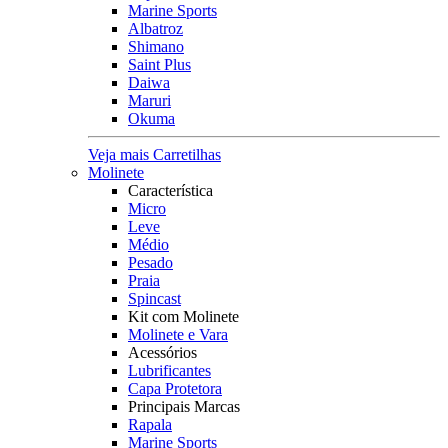
Marine Sports
Albatroz
Shimano
Saint Plus
Daiwa
Maruri
Okuma
Veja mais Carretilhas
Molinete
Característica
Micro
Leve
Médio
Pesado
Praia
Spincast
Kit com Molinete
Molinete e Vara
Acessórios
Lubrificantes
Capa Protetora
Principais Marcas
Rapala
Marine Sports