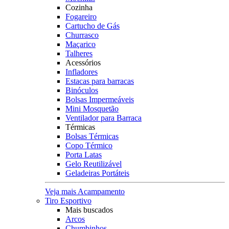
Cozinha
Fogareiro
Cartucho de Gás
Churrasco
Maçarico
Talheres
Acessórios
Infladores
Estacas para barracas
Binóculos
Bolsas Impermeáveis
Mini Mosquetão
Ventilador para Barraca
Térmicas
Bolsas Térmicas
Copo Térmico
Porta Latas
Gelo Reutilizável
Geladeiras Portáteis
Veja mais Acampamento
Tiro Esportivo
Mais buscados
Arcos
Chumbinhos