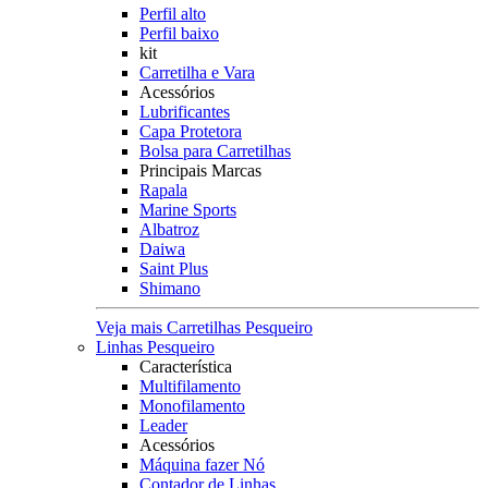
Perfil alto
Perfil baixo
kit
Carretilha e Vara
Acessórios
Lubrificantes
Capa Protetora
Bolsa para Carretilhas
Principais Marcas
Rapala
Marine Sports
Albatroz
Daiwa
Saint Plus
Shimano
Veja mais Carretilhas Pesqueiro
Linhas Pesqueiro
Característica
Multifilamento
Monofilamento
Leader
Acessórios
Máquina fazer Nó
Contador de Linhas