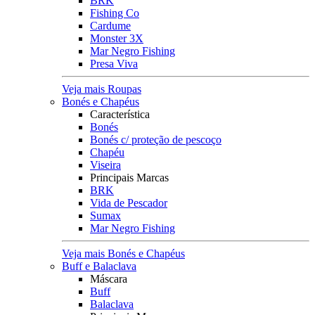
BRK
Fishing Co
Cardume
Monster 3X
Mar Negro Fishing
Presa Viva
Veja mais Roupas
Bonés e Chapéus
Característica
Bonés
Bonés c/ proteção de pescoço
Chapéu
Viseira
Principais Marcas
BRK
Vida de Pescador
Sumax
Mar Negro Fishing
Veja mais Bonés e Chapéus
Buff e Balaclava
Máscara
Buff
Balaclava