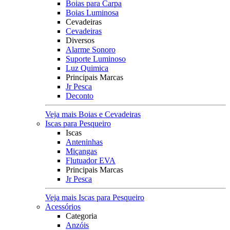
Boias para Carpa
Boias Luminosa
Cevadeiras
Cevadeiras
Diversos
Alarme Sonoro
Suporte Luminoso
Luz Quimica
Principais Marcas
Jr Pesca
Deconto
Veja mais Boias e Cevadeiras
Iscas para Pesqueiro
Iscas
Anteninhas
Miçangas
Flutuador EVA
Principais Marcas
Jr Pesca
Veja mais Iscas para Pesqueiro
Acessórios
Categoria
Anzóis