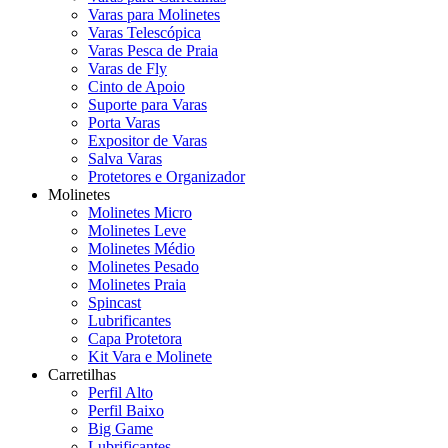
Varas para Molinetes
Varas Telescópica
Varas Pesca de Praia
Varas de Fly
Cinto de Apoio
Suporte para Varas
Porta Varas
Expositor de Varas
Salva Varas
Protetores e Organizador
Molinetes
Molinetes Micro
Molinetes Leve
Molinetes Médio
Molinetes Pesado
Molinetes Praia
Spincast
Lubrificantes
Capa Protetora
Kit Vara e Molinete
Carretilhas
Perfil Alto
Perfil Baixo
Big Game
Lubrificantes