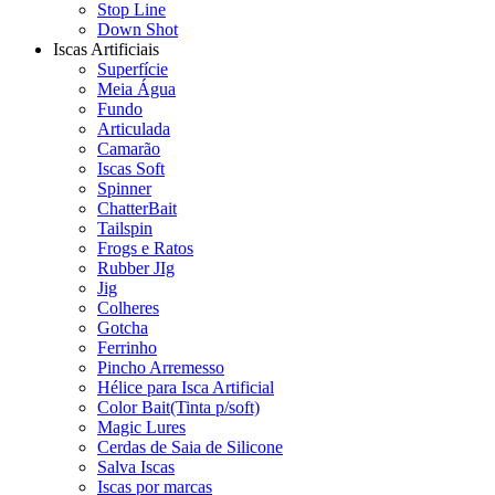
Stop Line
Down Shot
Iscas Artificiais
Superfície
Meia Água
Fundo
Articulada
Camarão
Iscas Soft
Spinner
ChatterBait
Tailspin
Frogs e Ratos
Rubber JIg
Jig
Colheres
Gotcha
Ferrinho
Pincho Arremesso
Hélice para Isca Artificial
Color Bait(Tinta p/soft)
Magic Lures
Cerdas de Saia de Silicone
Salva Iscas
Iscas por marcas