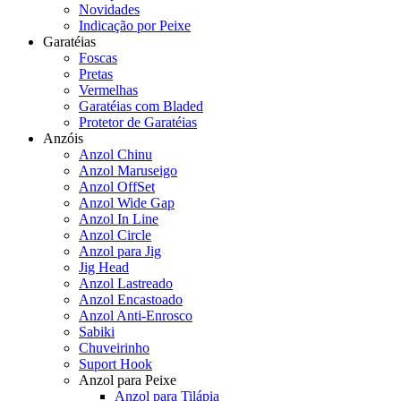
Novidades
Indicação por Peixe
Garatéias
Foscas
Pretas
Vermelhas
Garatéias com Bladed
Protetor de Garatéias
Anzóis
Anzol Chinu
Anzol Maruseigo
Anzol OffSet
Anzol Wide Gap
Anzol In Line
Anzol Circle
Anzol para Jig
Jig Head
Anzol Lastreado
Anzol Encastoado
Anzol Anti-Enrosco
Sabiki
Chuveirinho
Suport Hook
Anzol para Peixe
Anzol para Tilápia