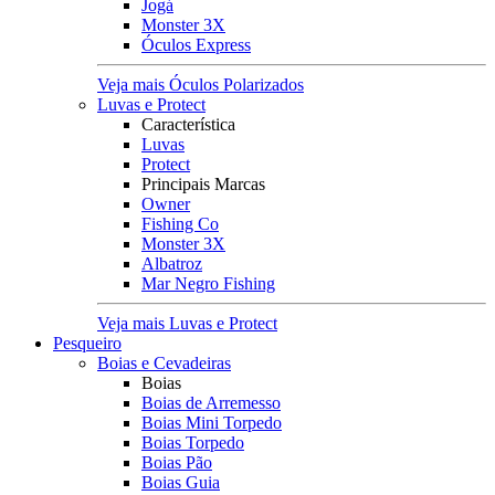
Jogá
Monster 3X
Óculos Express
Veja mais Óculos Polarizados
Luvas e Protect
Característica
Luvas
Protect
Principais Marcas
Owner
Fishing Co
Monster 3X
Albatroz
Mar Negro Fishing
Veja mais Luvas e Protect
Pesqueiro
Boias e Cevadeiras
Boias
Boias de Arremesso
Boias Mini Torpedo
Boias Torpedo
Boias Pão
Boias Guia