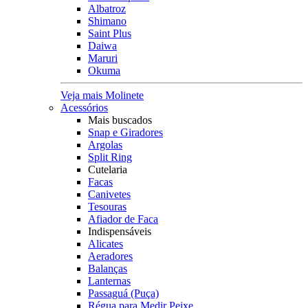
Albatroz
Shimano
Saint Plus
Daiwa
Maruri
Okuma
Veja mais Molinete
Acessórios
Mais buscados
Snap e Giradores
Argolas
Split Ring
Cutelaria
Facas
Canivetes
Tesouras
Afiador de Faca
Indispensáveis
Alicates
Aeradores
Balanças
Lanternas
Passaguá (Puça)
Régua para Medir Peixe