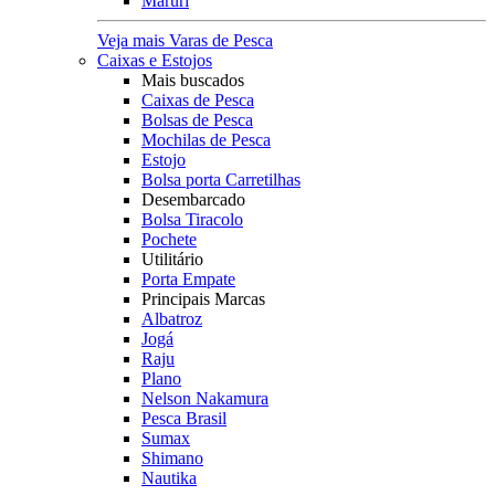
Maruri
Veja mais Varas de Pesca
Caixas e Estojos
Mais buscados
Caixas de Pesca
Bolsas de Pesca
Mochilas de Pesca
Estojo
Bolsa porta Carretilhas
Desembarcado
Bolsa Tiracolo
Pochete
Utilitário
Porta Empate
Principais Marcas
Albatroz
Jogá
Raju
Plano
Nelson Nakamura
Pesca Brasil
Sumax
Shimano
Nautika