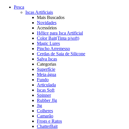
Pesca
Iscas Artificiais
Mais Buscados
Novidades
Acessórios
Hélice para Isca Artificial
Color Bait(Tinta p/soft)
Magic Lures
Pincho Arremesso
Cerdas de Saia de Silicone
Salva Iscas
Categorias
Superfície
Meia-água
Fundo
Articulada
Iscas Soft
Spinner
Rubber JIg
Jig
Colheres
Camarão
Frogs e Ratos
ChatterBait