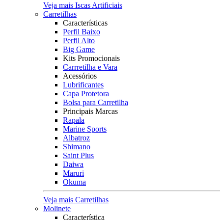
Veja mais Iscas Artificiais
Carretilhas
Características
Perfil Baixo
Perfil Alto
Big Game
Kits Promocionais
Carrretilha e Vara
Acessórios
Lubrificantes
Capa Protetora
Bolsa para Carretilha
Principais Marcas
Rapala
Marine Sports
Albatroz
Shimano
Saint Plus
Daiwa
Maruri
Okuma
Veja mais Carretilhas
Molinete
Característica