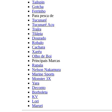
Tailspin
Gotcha
Ferrinho
Para pesca de
Tucunaré
Tucunaré Açu
Traíra
Tilápia
Dourado
Robalo
Cachara
Xaréu
Olho de Boi
Principais Marcas
Rapala
Nelson Nakamura
Marine Sports
Monster 3X
Yara
Deconto
Borboleta
KV
Lori
Maruri