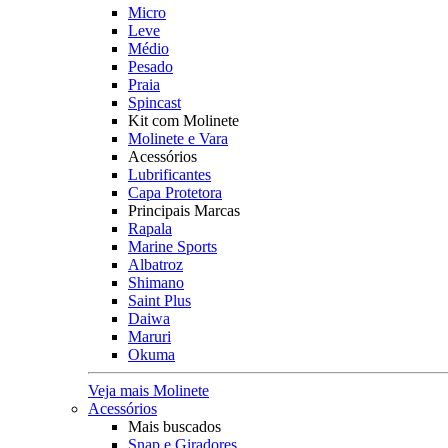
Micro
Leve
Médio
Pesado
Praia
Spincast
Kit com Molinete
Molinete e Vara
Acessórios
Lubrificantes
Capa Protetora
Principais Marcas
Rapala
Marine Sports
Albatroz
Shimano
Saint Plus
Daiwa
Maruri
Okuma
Veja mais Molinete
Acessórios
Mais buscados
Snap e Giradores