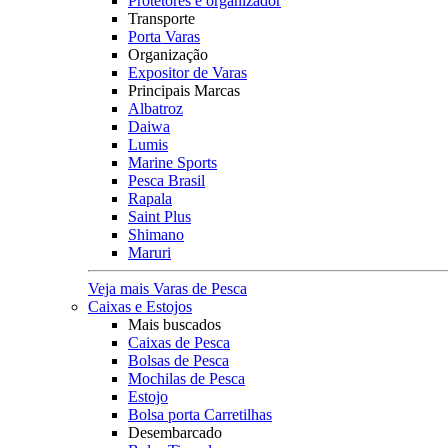
Protetores e organizador
Transporte
Porta Varas
Organização
Expositor de Varas
Principais Marcas
Albatroz
Daiwa
Lumis
Marine Sports
Pesca Brasil
Rapala
Saint Plus
Shimano
Maruri
Veja mais Varas de Pesca
Caixas e Estojos
Mais buscados
Caixas de Pesca
Bolsas de Pesca
Mochilas de Pesca
Estojo
Bolsa porta Carretilhas
Desembarcado