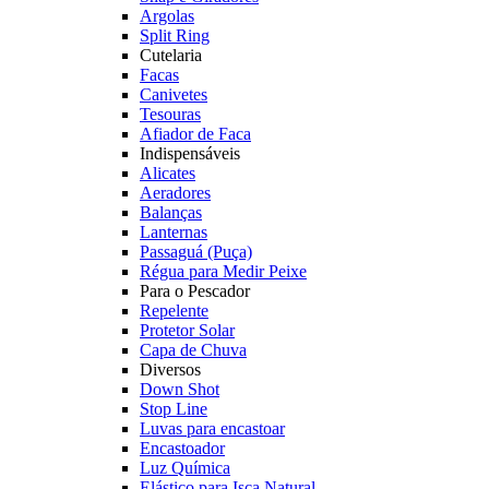
Argolas
Split Ring
Cutelaria
Facas
Canivetes
Tesouras
Afiador de Faca
Indispensáveis
Alicates
Aeradores
Balanças
Lanternas
Passaguá (Puça)
Régua para Medir Peixe
Para o Pescador
Repelente
Protetor Solar
Capa de Chuva
Diversos
Down Shot
Stop Line
Luvas para encastoar
Encastoador
Luz Química
Elástico para Isca Natural