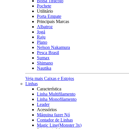
Bolsa Tiracolo
Pochete
Utilitário
Porta Empate
Principais Marcas
Albatroz
Jogá
Raju
Plano
Nelson Nakamura
Pesca Brasil
Sumax
Shimano
Nautika
Veja mais Caixas e Estojos
Linhas
Característica
Linha Multifilamento
Linha Monofilamento
Leader
Acessórios
Máquina fazer Nó
Contador de Linhas
Magic Line(Monster 3x)