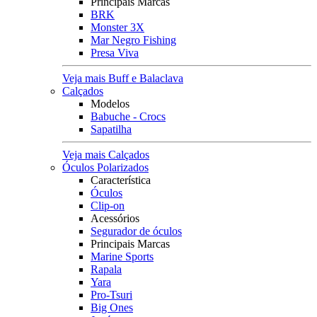
Principais Marcas
BRK
Monster 3X
Mar Negro Fishing
Presa Viva
Veja mais Buff e Balaclava
Calçados
Modelos
Babuche - Crocs
Sapatilha
Veja mais Calçados
Óculos Polarizados
Característica
Óculos
Clip-on
Acessórios
Segurador de óculos
Principais Marcas
Marine Sports
Rapala
Yara
Pro-Tsuri
Big Ones