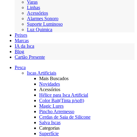
Varas
Linhas
Acessórios
Alarmes Sonoro
Suporte Luminoso
Luz Quimica
Peixes
Marcas
IA da Isca
Blog
Cartão Presente
Pesca
Iscas Artificiais
Mais Buscados
Novidades
Acessórios
Hélice para Isca Artificial
Color Bait(Tinta p/soft)
Magic Lures
Pincho Arremesso
Cerdas de Saia de Silicone
Salva Iscas
Categorias
Superfície