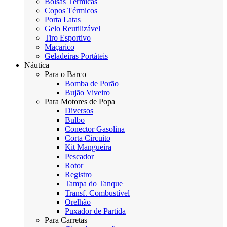
Bolsas Térmicas
Copos Térmicos
Porta Latas
Gelo Reutilizável
Tiro Esportivo
Maçarico
Geladeiras Portáteis
Náutica
Para o Barco
Bomba de Porão
Bujão Viveiro
Para Motores de Popa
Diversos
Bulbo
Conector Gasolina
Corta Circuito
Kit Mangueira
Pescador
Rotor
Registro
Tampa do Tanque
Transf. Combustível
Orelhão
Puxador de Partida
Para Carretas