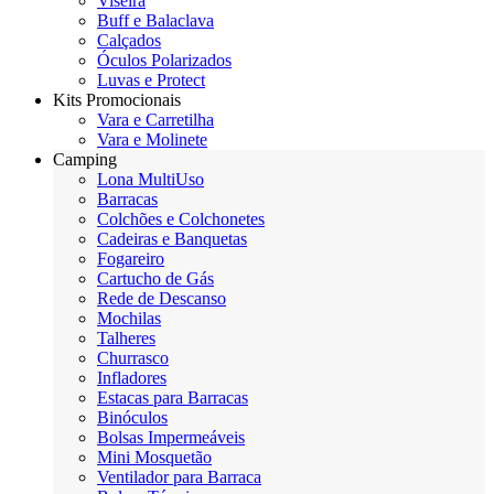
Viseira
Buff e Balaclava
Calçados
Óculos Polarizados
Luvas e Protect
Kits Promocionais
Vara e Carretilha
Vara e Molinete
Camping
Lona MultiUso
Barracas
Colchões e Colchonetes
Cadeiras e Banquetas
Fogareiro
Cartucho de Gás
Rede de Descanso
Mochilas
Talheres
Churrasco
Infladores
Estacas para Barracas
Binóculos
Bolsas Impermeáveis
Mini Mosquetão
Ventilador para Barraca