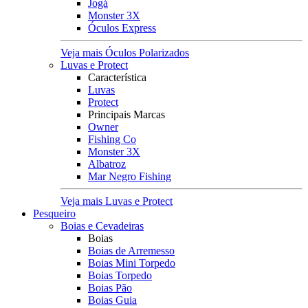
Jogá
Monster 3X
Óculos Express
Veja mais Óculos Polarizados
Luvas e Protect
Característica
Luvas
Protect
Principais Marcas
Owner
Fishing Co
Monster 3X
Albatroz
Mar Negro Fishing
Veja mais Luvas e Protect
Pesqueiro
Boias e Cevadeiras
Boias
Boias de Arremesso
Boias Mini Torpedo
Boias Torpedo
Boias Pão
Boias Guia