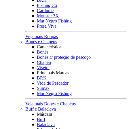
BRK
Fishing Co
Cardume
Monster 3X
Mar Negro Fishing
Presa Viva
Veja mais Roupas
Bonés e Chapéus
Característica
Bonés
Bonés c/ proteção de pescoço
Chapéu
Viseira
Principais Marcas
BRK
Vida de Pescador
Sumax
Mar Negro Fishing
Veja mais Bonés e Chapéus
Buff e Balaclava
Máscara
Buff
Balaclava