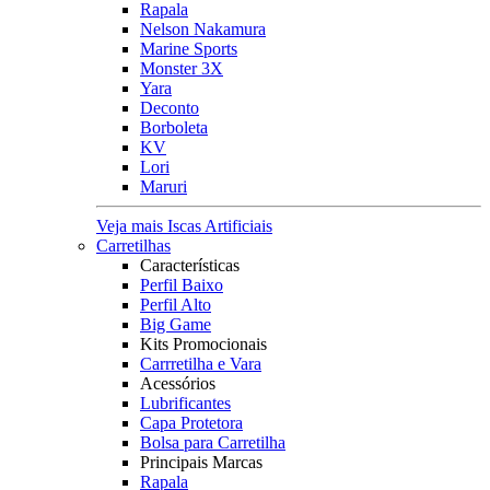
Rapala
Nelson Nakamura
Marine Sports
Monster 3X
Yara
Deconto
Borboleta
KV
Lori
Maruri
Veja mais Iscas Artificiais
Carretilhas
Características
Perfil Baixo
Perfil Alto
Big Game
Kits Promocionais
Carrretilha e Vara
Acessórios
Lubrificantes
Capa Protetora
Bolsa para Carretilha
Principais Marcas
Rapala