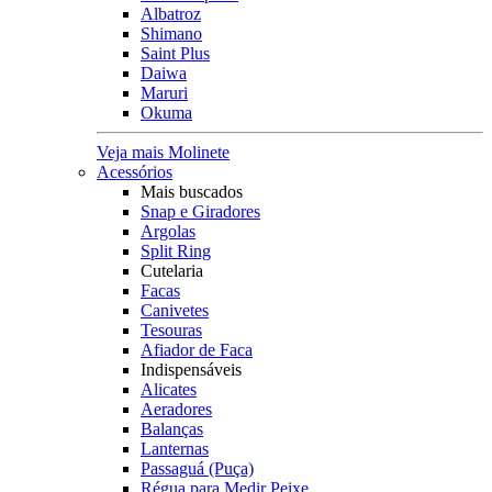
Albatroz
Shimano
Saint Plus
Daiwa
Maruri
Okuma
Veja mais Molinete
Acessórios
Mais buscados
Snap e Giradores
Argolas
Split Ring
Cutelaria
Facas
Canivetes
Tesouras
Afiador de Faca
Indispensáveis
Alicates
Aeradores
Balanças
Lanternas
Passaguá (Puça)
Régua para Medir Peixe