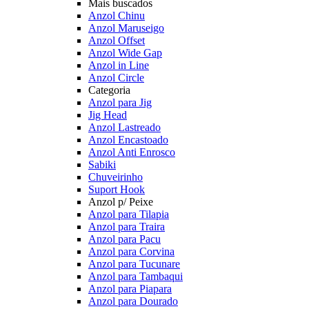
Mais buscados
Anzol Chinu
Anzol Maruseigo
Anzol Offset
Anzol Wide Gap
Anzol in Line
Anzol Circle
Categoria
Anzol para Jig
Jig Head
Anzol Lastreado
Anzol Encastoado
Anzol Anti Enrosco
Sabiki
Chuveirinho
Suport Hook
Anzol p/ Peixe
Anzol para Tilapia
Anzol para Traira
Anzol para Pacu
Anzol para Corvina
Anzol para Tucunare
Anzol para Tambaqui
Anzol para Piapara
Anzol para Dourado