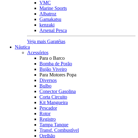
VMC
Marine Sports
Albatroz
Gamakatsu
kenzaki
Arsenal Pesca
Veja mais Garatéias
Náutica
Acessórios
Para o Barco
Bomba de Porão
Bujão Viveiro
Para Motores Popa
Diversos
Bulbo
Conector Gasolina
Corta Circuito
Kit Mangueira
Pescador
Rotor
Registro
Tampa Tanque
Transf. Combustível
Orelhão