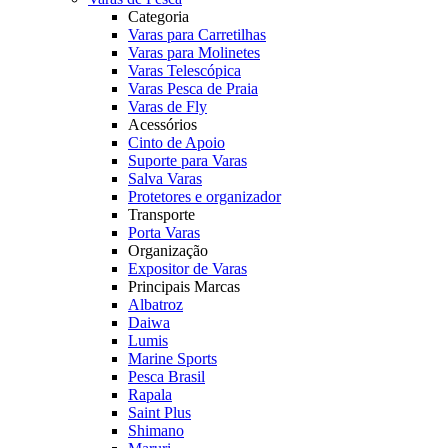
Categoria
Varas para Carretilhas
Varas para Molinetes
Varas Telescópica
Varas Pesca de Praia
Varas de Fly
Acessórios
Cinto de Apoio
Suporte para Varas
Salva Varas
Protetores e organizador
Transporte
Porta Varas
Organização
Expositor de Varas
Principais Marcas
Albatroz
Daiwa
Lumis
Marine Sports
Pesca Brasil
Rapala
Saint Plus
Shimano