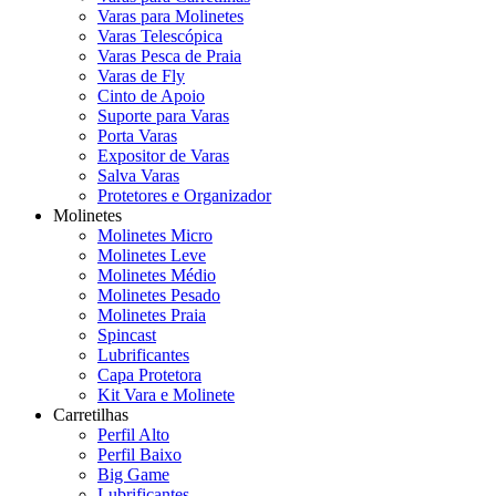
Varas para Molinetes
Varas Telescópica
Varas Pesca de Praia
Varas de Fly
Cinto de Apoio
Suporte para Varas
Porta Varas
Expositor de Varas
Salva Varas
Protetores e Organizador
Molinetes
Molinetes Micro
Molinetes Leve
Molinetes Médio
Molinetes Pesado
Molinetes Praia
Spincast
Lubrificantes
Capa Protetora
Kit Vara e Molinete
Carretilhas
Perfil Alto
Perfil Baixo
Big Game
Lubrificantes