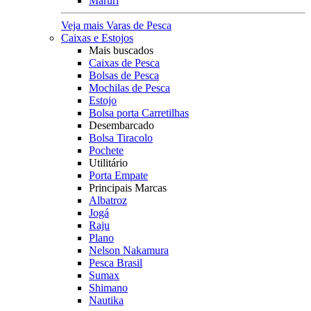
Maruri
Veja mais Varas de Pesca
Caixas e Estojos
Mais buscados
Caixas de Pesca
Bolsas de Pesca
Mochilas de Pesca
Estojo
Bolsa porta Carretilhas
Desembarcado
Bolsa Tiracolo
Pochete
Utilitário
Porta Empate
Principais Marcas
Albatroz
Jogá
Raju
Plano
Nelson Nakamura
Pesca Brasil
Sumax
Shimano
Nautika