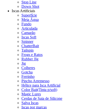
Stop Line
Down Shot
Iscas Artificiais
Superfície
Meia Água
Fundo
Articulada
Camarão
Iscas Soft
Spinner
ChatterBait
Tailspin
Frogs e Ratos
Rubber JIg
Jig
Colheres
Gotcha
Ferrinho
Pincho Arremesso
Hélice para Isca Artificial
Color Bait(Tinta p/soft)
Magic Lures
Cerdas de Saia de Silicone
Salva Iscas
Iscas por marcas