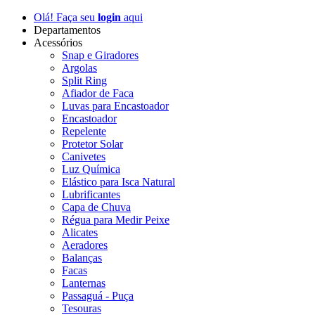
Olá! Faça seu
login
aqui
Departamentos
Acessórios
Snap e Giradores
Argolas
Split Ring
Afiador de Faca
Luvas para Encastoador
Encastoador
Repelente
Protetor Solar
Canivetes
Luz Química
Elástico para Isca Natural
Lubrificantes
Capa de Chuva
Régua para Medir Peixe
Alicates
Aeradores
Balanças
Facas
Lanternas
Passaguá - Puça
Tesouras