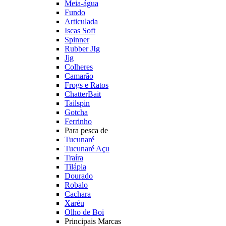
Meia-água
Fundo
Articulada
Iscas Soft
Spinner
Rubber JIg
Jig
Colheres
Camarão
Frogs e Ratos
ChatterBait
Tailspin
Gotcha
Ferrinho
Para pesca de
Tucunaré
Tucunaré Açu
Traíra
Tilápia
Dourado
Robalo
Cachara
Xaréu
Olho de Boi
Principais Marcas