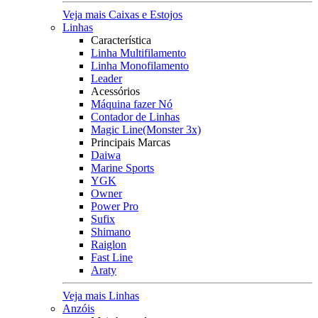
Veja mais Caixas e Estojos
Linhas
Característica
Linha Multifilamento
Linha Monofilamento
Leader
Acessórios
Máquina fazer Nó
Contador de Linhas
Magic Line(Monster 3x)
Principais Marcas
Daiwa
Marine Sports
YGK
Owner
Power Pro
Sufix
Shimano
Raiglon
Fast Line
Araty
Veja mais Linhas
Anzóis