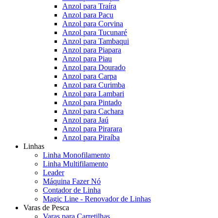
Anzol para Traíra
Anzol para Pacu
Anzol para Corvina
Anzol para Tucunaré
Anzol para Tambaqui
Anzol para Piapara
Anzol para Piau
Anzol para Dourado
Anzol para Carpa
Anzol para Curimba
Anzol para Lambari
Anzol para Pintado
Anzol para Cachara
Anzol para Jaú
Anzol para Pirarara
Anzol para Piraíba
Linhas
Linha Monofilamento
Linha Multifilamento
Leader
Máquina Fazer Nó
Contador de Linha
Magic Line - Renovador de Linhas
Varas de Pesca
Varas para Carretilhas