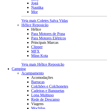
Jogá
Nautika
Mor
Veja mais Coletes Salva Vidas
Hélice Reposição
Hélice
Para Motores de Popa
Para Motores Elétricos
Principais Marcas
Clipper
MFX
Minn Kota
Veja mais Hélice Reposição
Camping
Acampamento
Acomodações
Barracas
Colchões e Colchonetes
Cadeiras e Banquetas
Lona Multiuso
Rede de Descanso
Viagens
Mochilas