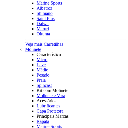
Marine Sports
Albatroz
Shimano
Saint Plus
Daiwa
Maruri
Okuma
Veja mais Carretilhas
Molinete
Característica
Micro
Leve
Médio
Pesado
Praia
Spincast
Kit com Molinete
Molinete e Vara
Acessórios
Lubrificantes
Capa Protetora
Principais Marcas
Rapala
Marine Sports