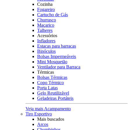
Cozinha
Fogareiro
Cartucho de Gás
Churrasco
Maçarico
Talheres
Acessórios
Infladores
Estacas para barracas
Binóculos
Bolsas Impermeáveis
Mini Mosquetão
Ventilador para Barraca
Térmicas
Bolsas Térmicas
Copo Térmico
Porta Latas
Gelo Reutilizável
Geladeiras Portáteis
Veja mais Acampamento
Tiro Esportivo
Mais buscados
Arcos
Chumbinhos