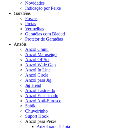
Novidades
Indicação por Peixe
Garatéias
Foscas
Pretas
Vermelhas
Garatéias com Bladed
Protetor de Garatéias
Anzóis
Anzol Chinu
Anzol Maruseigo
Anzol OffSet
Anzol Wide Gap
Anzol In Line
Anzol Circle
Anzol para Jig
Jig Head
Anzol Lastreado
Anzol Encastoado
Anzol Anti-Enrosco
Sabiki
Chuveirinho
Suport Hook
Anzol para Peixe
Anzol para Tilápia