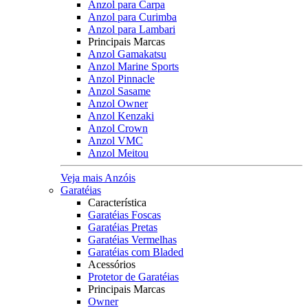
Anzol para Carpa
Anzol para Curimba
Anzol para Lambari
Principais Marcas
Anzol Gamakatsu
Anzol Marine Sports
Anzol Pinnacle
Anzol Sasame
Anzol Owner
Anzol Kenzaki
Anzol Crown
Anzol VMC
Anzol Meitou
Veja mais Anzóis
Garatéias
Característica
Garatéias Foscas
Garatéias Pretas
Garatéias Vermelhas
Garatéias com Bladed
Acessórios
Protetor de Garatéias
Principais Marcas
Owner