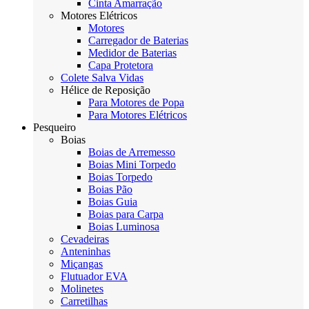
Cinta Amarração
Motores Elétricos
Motores
Carregador de Baterias
Medidor de Baterias
Capa Protetora
Colete Salva Vidas
Hélice de Reposição
Para Motores de Popa
Para Motores Elétricos
Pesqueiro
Boias
Boias de Arremesso
Boias Mini Torpedo
Boias Torpedo
Boias Pão
Boias Guia
Boias para Carpa
Boias Luminosa
Cevadeiras
Anteninhas
Miçangas
Flutuador EVA
Molinetes
Carretilhas