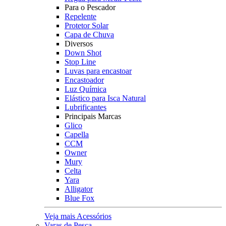
Para o Pescador
Repelente
Protetor Solar
Capa de Chuva
Diversos
Down Shot
Stop Line
Luvas para encastoar
Encastoador
Luz Química
Elástico para Isca Natural
Lubrificantes
Principais Marcas
Glico
Capella
CCM
Owner
Mury
Celta
Yara
Alligator
Blue Fox
Veja mais Acessórios
Varas de Pesca