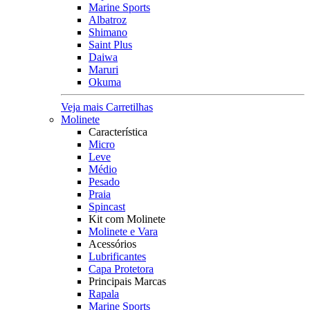
Marine Sports
Albatroz
Shimano
Saint Plus
Daiwa
Maruri
Okuma
Veja mais Carretilhas
Molinete
Característica
Micro
Leve
Médio
Pesado
Praia
Spincast
Kit com Molinete
Molinete e Vara
Acessórios
Lubrificantes
Capa Protetora
Principais Marcas
Rapala
Marine Sports