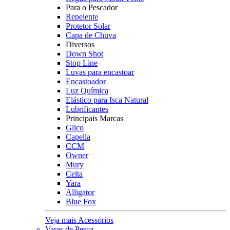
Para o Pescador
Repelente
Protetor Solar
Capa de Chuva
Diversos
Down Shot
Stop Line
Luvas para encastoar
Encastoador
Luz Química
Elástico para Isca Natural
Lubrificantes
Principais Marcas
Glico
Capella
CCM
Owner
Mury
Celta
Yara
Alligator
Blue Fox
Veja mais Acessórios
Varas de Pesca