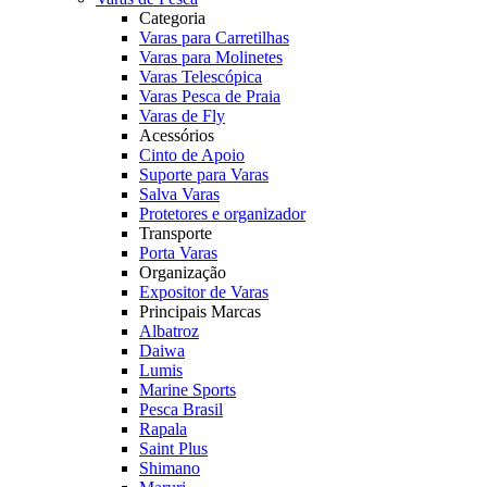
Categoria
Varas para Carretilhas
Varas para Molinetes
Varas Telescópica
Varas Pesca de Praia
Varas de Fly
Acessórios
Cinto de Apoio
Suporte para Varas
Salva Varas
Protetores e organizador
Transporte
Porta Varas
Organização
Expositor de Varas
Principais Marcas
Albatroz
Daiwa
Lumis
Marine Sports
Pesca Brasil
Rapala
Saint Plus
Shimano