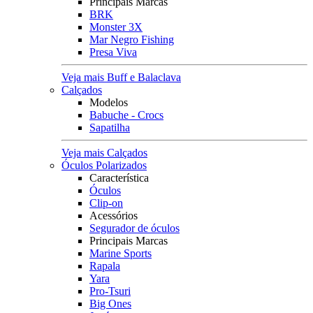
Principais Marcas
BRK
Monster 3X
Mar Negro Fishing
Presa Viva
Veja mais Buff e Balaclava
Calçados
Modelos
Babuche - Crocs
Sapatilha
Veja mais Calçados
Óculos Polarizados
Característica
Óculos
Clip-on
Acessórios
Segurador de óculos
Principais Marcas
Marine Sports
Rapala
Yara
Pro-Tsuri
Big Ones