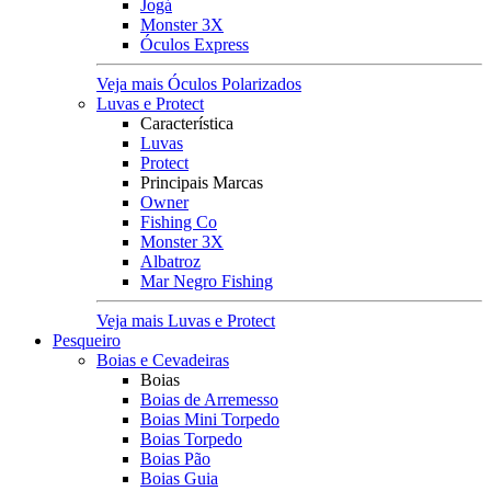
Jogá
Monster 3X
Óculos Express
Veja mais Óculos Polarizados
Luvas e Protect
Característica
Luvas
Protect
Principais Marcas
Owner
Fishing Co
Monster 3X
Albatroz
Mar Negro Fishing
Veja mais Luvas e Protect
Pesqueiro
Boias e Cevadeiras
Boias
Boias de Arremesso
Boias Mini Torpedo
Boias Torpedo
Boias Pão
Boias Guia