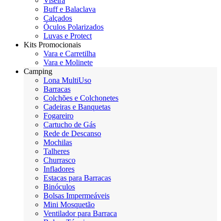
Viseira
Buff e Balaclava
Calçados
Óculos Polarizados
Luvas e Protect
Kits Promocionais
Vara e Carretilha
Vara e Molinete
Camping
Lona MultiUso
Barracas
Colchões e Colchonetes
Cadeiras e Banquetas
Fogareiro
Cartucho de Gás
Rede de Descanso
Mochilas
Talheres
Churrasco
Infladores
Estacas para Barracas
Binóculos
Bolsas Impermeáveis
Mini Mosquetão
Ventilador para Barraca