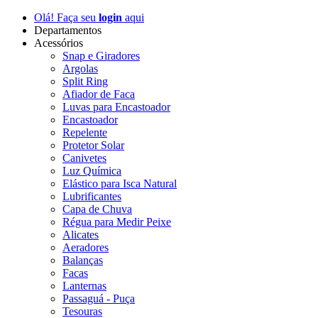
Olá! Faça seu
login
aqui
Departamentos
Acessórios
Snap e Giradores
Argolas
Split Ring
Afiador de Faca
Luvas para Encastoador
Encastoador
Repelente
Protetor Solar
Canivetes
Luz Química
Elástico para Isca Natural
Lubrificantes
Capa de Chuva
Régua para Medir Peixe
Alicates
Aeradores
Balanças
Facas
Lanternas
Passaguá - Puça
Tesouras