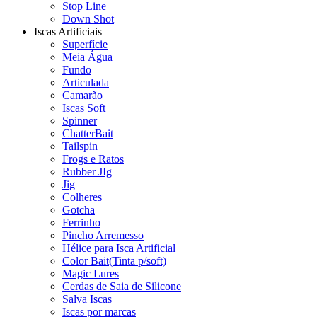
Stop Line
Down Shot
Iscas Artificiais
Superfície
Meia Água
Fundo
Articulada
Camarão
Iscas Soft
Spinner
ChatterBait
Tailspin
Frogs e Ratos
Rubber JIg
Jig
Colheres
Gotcha
Ferrinho
Pincho Arremesso
Hélice para Isca Artificial
Color Bait(Tinta p/soft)
Magic Lures
Cerdas de Saia de Silicone
Salva Iscas
Iscas por marcas