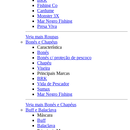
BRK
Fishing Co
Cardume
Monster 3X
Mar Negro Fishing
Presa Viva
Veja mais Roupas
Bonés e Chapéus
Característica
Bonés
Bonés c/ proteção de pescoço
Chapéu
Viseira
Principais Marcas
BRK
Vida de Pescador
Sumax
Mar Negro Fishing
Veja mais Bonés e Chapéus
Buff e Balaclava
Máscara
Buff
Balaclava