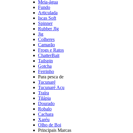
Meia-água
Fundo
Articulada
Iscas Soft
Spinner
Rubber JIg
Jig
Colheres
Camarão
Frogs e Ratos
ChatterBait
Tailspin
Gotcha
Ferrinho
Para pesca de
Tucunaré
Tucunaré Açu
Traíra
Tilápia
Dourado
Robalo
Cachara
Xaréu
Olho de Boi
Principais Marcas