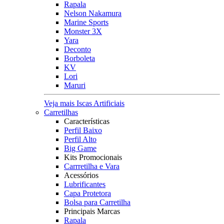
Rapala
Nelson Nakamura
Marine Sports
Monster 3X
Yara
Deconto
Borboleta
KV
Lori
Maruri
Veja mais Iscas Artificiais
Carretilhas
Características
Perfil Baixo
Perfil Alto
Big Game
Kits Promocionais
Carrretilha e Vara
Acessórios
Lubrificantes
Capa Protetora
Bolsa para Carretilha
Principais Marcas
Rapala