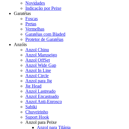
Novidades
Indicação por Peixe
Garatéias
Foscas
Pretas
Vermelhas
Garatéias com Bladed
Protetor de Garatéias
Anzóis
Anzol Chinu
Anzol Maruseigo
Anzol OffSet
Anzol Wide Gap
Anzol In Line
Anzol Circle
Anzol para Jig
Jig Head
Anzol Lastreado
Anzol Encastoado
Anzol Anti-Enrosco
Sabiki
Chuveirinho
Suport Hook
Anzol para Peixe
Anzol para Tilápia