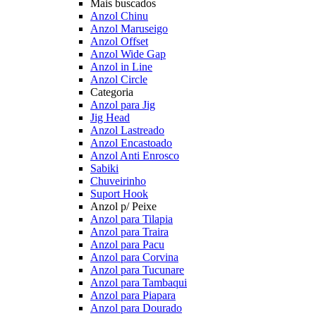
Mais buscados
Anzol Chinu
Anzol Maruseigo
Anzol Offset
Anzol Wide Gap
Anzol in Line
Anzol Circle
Categoria
Anzol para Jig
Jig Head
Anzol Lastreado
Anzol Encastoado
Anzol Anti Enrosco
Sabiki
Chuveirinho
Suport Hook
Anzol p/ Peixe
Anzol para Tilapia
Anzol para Traira
Anzol para Pacu
Anzol para Corvina
Anzol para Tucunare
Anzol para Tambaqui
Anzol para Piapara
Anzol para Dourado