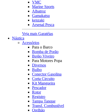
VMC
Marine Sports
Albatroz
Gamakatsu
kenzaki
Arsenal Pesca
Veja mais Garatéias
Náutica
Acessórios
Para o Barco
Bomba de Porão
Bujão Viveiro
Para Motores Popa
Diversos
Bulbo
Conector Gasolina
Corta Circuito
Kit Mangueira
Pescador
Rotor
Registro
Tampa Tanque
Transf. Combustível
Orelhão