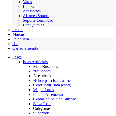
Varas
Linhas
Acessórios
Alarmes Sonoro
Suporte Luminoso
Luz Quimica
Peixes
Marcas
IA da Isca
Blog
Cartão Presente
Pesca
Iscas Artificiais
Mais Buscados
Novidades
Acessórios
Hélice para Isca Artificial
Color Bait(Tinta p/soft)
Magic Lures
Pincho Arremesso
Cerdas de Saia de Silicone
Salva Iscas
Categorias
Superfície