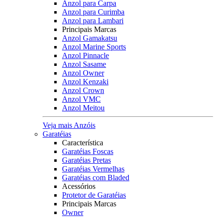
Anzol para Carpa
Anzol para Curimba
Anzol para Lambari
Principais Marcas
Anzol Gamakatsu
Anzol Marine Sports
Anzol Pinnacle
Anzol Sasame
Anzol Owner
Anzol Kenzaki
Anzol Crown
Anzol VMC
Anzol Meitou
Veja mais Anzóis
Garatéias
Característica
Garatéias Foscas
Garatéias Pretas
Garatéias Vermelhas
Garatéias com Bladed
Acessórios
Protetor de Garatéias
Principais Marcas
Owner