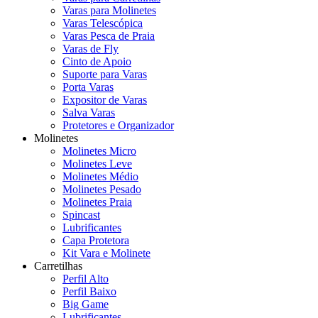
Varas para Molinetes
Varas Telescópica
Varas Pesca de Praia
Varas de Fly
Cinto de Apoio
Suporte para Varas
Porta Varas
Expositor de Varas
Salva Varas
Protetores e Organizador
Molinetes
Molinetes Micro
Molinetes Leve
Molinetes Médio
Molinetes Pesado
Molinetes Praia
Spincast
Lubrificantes
Capa Protetora
Kit Vara e Molinete
Carretilhas
Perfil Alto
Perfil Baixo
Big Game
Lubrificantes