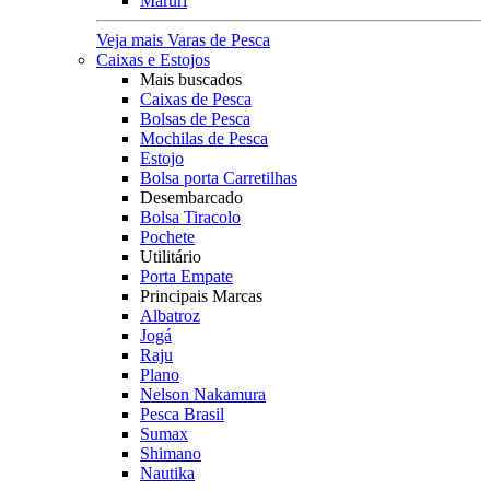
Maruri
Veja mais Varas de Pesca
Caixas e Estojos
Mais buscados
Caixas de Pesca
Bolsas de Pesca
Mochilas de Pesca
Estojo
Bolsa porta Carretilhas
Desembarcado
Bolsa Tiracolo
Pochete
Utilitário
Porta Empate
Principais Marcas
Albatroz
Jogá
Raju
Plano
Nelson Nakamura
Pesca Brasil
Sumax
Shimano
Nautika