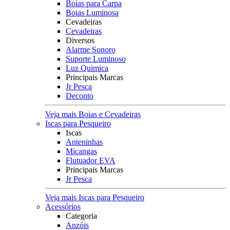
Boias para Carpa
Boias Luminosa
Cevadeiras
Cevadeiras
Diversos
Alarme Sonoro
Suporte Luminoso
Luz Quimica
Principais Marcas
Jr Pesca
Deconto
Veja mais Boias e Cevadeiras
Iscas para Pesqueiro
Iscas
Anteninhas
Miçangas
Flutuador EVA
Principais Marcas
Jr Pesca
Veja mais Iscas para Pesqueiro
Acessórios
Categoria
Anzóis