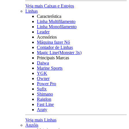
Veja mais Caixas e Estojos
Linhas
Característica
Linha Multifilamento
Linha Monofilamento
Leader
Acessórios
Máquina fazer Nó
Contador de Linhas
Magic Line(Monster 3x)
Principais Marcas
Daiwa
Marine Sports
YGK
Owner
Power Pro
Sufix
Shimano
Raiglon
Fast Line
Araty
Veja mais Linhas
Anzóis