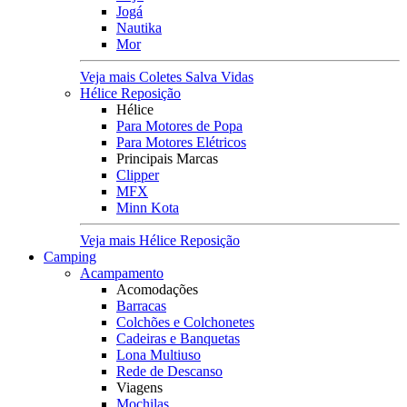
Jogá
Nautika
Mor
Veja mais Coletes Salva Vidas
Hélice Reposição
Hélice
Para Motores de Popa
Para Motores Elétricos
Principais Marcas
Clipper
MFX
Minn Kota
Veja mais Hélice Reposição
Camping
Acampamento
Acomodações
Barracas
Colchões e Colchonetes
Cadeiras e Banquetas
Lona Multiuso
Rede de Descanso
Viagens
Mochilas