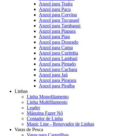
Anzol para Traíra
Anzol para Pacu
Anzol para Corvina
Anzol para Tucunaré
Anzol para Tambaqui
Anzol para Piapara
Anzol para Piau
Anzol para Dourado
Anzol para Carpa
Anzol para Curimba
Anzol para Lambari
Anzol para Pintado
Anzol para Cachara
Anzol para Jaú
Anzol para Pirarara
Anzol para Piraíba
Linhas
Linha Monofilamento
Linha Multifilamento
Leader
Máquina Fazer Nó
Contador de Linha
Magic Line - Renovador de Linhas
Varas de Pesca
Varas para Carretilhas