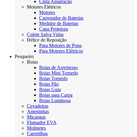
Cinta Amarração
Motores Elétricos
Motores
Carregador de Baterias
Medidor de Baterias
Capa Protetora
Colete Salva Vidas
Hélice de Reposição
Para Motores de Popa
Para Motores Elétricos
Pesqueiro
Boias
Boias de Arremesso
Boias Mini Torpedo
Boias Torpedo
Boias Pão
Boias Guia
Boias para Carpa
Boias Luminosa
Cevadeiras
Anteninhas
Miçangas
Flutuador EVA
Molinetes
Carretilhas