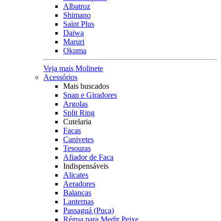
Albatroz
Shimano
Saint Plus
Daiwa
Maruri
Okuma
Veja mais Molinete
Acessórios
Mais buscados
Snap e Giradores
Argolas
Split Ring
Cutelaria
Facas
Canivetes
Tesouras
Afiador de Faca
Indispensáveis
Alicates
Aeradores
Balanças
Lanternas
Passaguá (Puça)
Régua para Medir Peixe