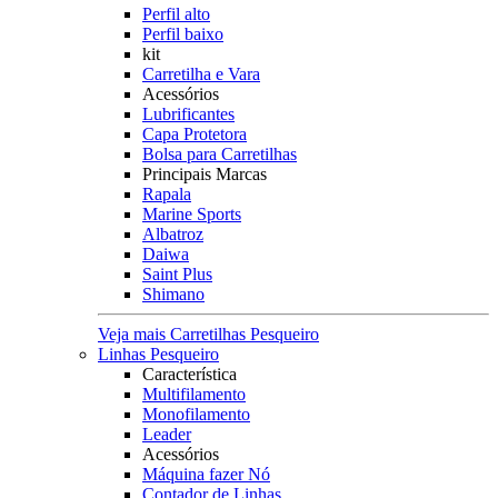
Perfil alto
Perfil baixo
kit
Carretilha e Vara
Acessórios
Lubrificantes
Capa Protetora
Bolsa para Carretilhas
Principais Marcas
Rapala
Marine Sports
Albatroz
Daiwa
Saint Plus
Shimano
Veja mais Carretilhas Pesqueiro
Linhas Pesqueiro
Característica
Multifilamento
Monofilamento
Leader
Acessórios
Máquina fazer Nó
Contador de Linhas