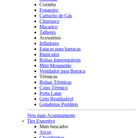
Cozinha
Fogareiro
Cartucho de Gás
Churrasco
Maçarico
Talheres
Acessórios
Infladores
Estacas para barracas
Binóculos
Bolsas Impermeáveis
Mini Mosquetão
Ventilador para Barraca
Térmicas
Bolsas Térmicas
Copo Térmico
Porta Latas
Gelo Reutilizável
Geladeiras Portáteis
Veja mais Acampamento
Tiro Esportivo
Mais buscados
Arcos
Chumbinhos