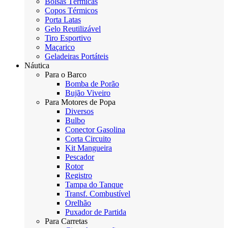
Bolsas Térmicas
Copos Térmicos
Porta Latas
Gelo Reutilizável
Tiro Esportivo
Maçarico
Geladeiras Portáteis
Náutica
Para o Barco
Bomba de Porão
Bujão Viveiro
Para Motores de Popa
Diversos
Bulbo
Conector Gasolina
Corta Circuito
Kit Mangueira
Pescador
Rotor
Registro
Tampa do Tanque
Transf. Combustível
Orelhão
Puxador de Partida
Para Carretas