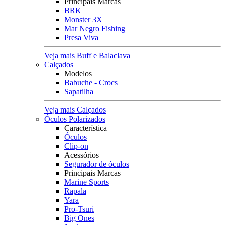
Principais Marcas
BRK
Monster 3X
Mar Negro Fishing
Presa Viva
Veja mais Buff e Balaclava
Calçados
Modelos
Babuche - Crocs
Sapatilha
Veja mais Calçados
Óculos Polarizados
Característica
Óculos
Clip-on
Acessórios
Segurador de óculos
Principais Marcas
Marine Sports
Rapala
Yara
Pro-Tsuri
Big Ones