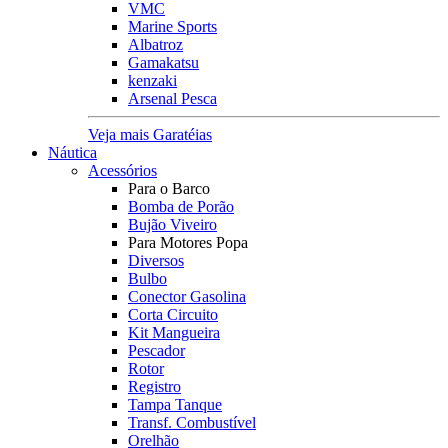
VMC
Marine Sports
Albatroz
Gamakatsu
kenzaki
Arsenal Pesca
Veja mais Garatéias
Náutica
Acessórios
Para o Barco
Bomba de Porão
Bujão Viveiro
Para Motores Popa
Diversos
Bulbo
Conector Gasolina
Corta Circuito
Kit Mangueira
Pescador
Rotor
Registro
Tampa Tanque
Transf. Combustível
Orelhão