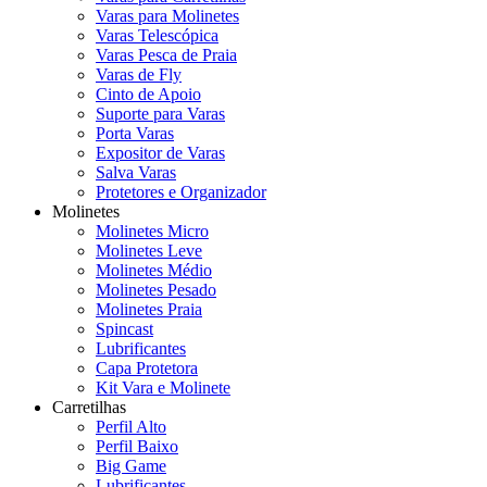
Varas para Molinetes
Varas Telescópica
Varas Pesca de Praia
Varas de Fly
Cinto de Apoio
Suporte para Varas
Porta Varas
Expositor de Varas
Salva Varas
Protetores e Organizador
Molinetes
Molinetes Micro
Molinetes Leve
Molinetes Médio
Molinetes Pesado
Molinetes Praia
Spincast
Lubrificantes
Capa Protetora
Kit Vara e Molinete
Carretilhas
Perfil Alto
Perfil Baixo
Big Game
Lubrificantes