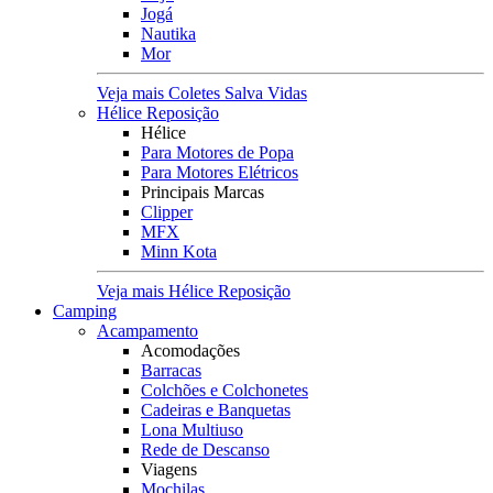
Jogá
Nautika
Mor
Veja mais Coletes Salva Vidas
Hélice Reposição
Hélice
Para Motores de Popa
Para Motores Elétricos
Principais Marcas
Clipper
MFX
Minn Kota
Veja mais Hélice Reposição
Camping
Acampamento
Acomodações
Barracas
Colchões e Colchonetes
Cadeiras e Banquetas
Lona Multiuso
Rede de Descanso
Viagens
Mochilas