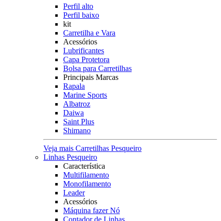
Perfil alto
Perfil baixo
kit
Carretilha e Vara
Acessórios
Lubrificantes
Capa Protetora
Bolsa para Carretilhas
Principais Marcas
Rapala
Marine Sports
Albatroz
Daiwa
Saint Plus
Shimano
Veja mais Carretilhas Pesqueiro
Linhas Pesqueiro
Característica
Multifilamento
Monofilamento
Leader
Acessórios
Máquina fazer Nó
Contador de Linhas