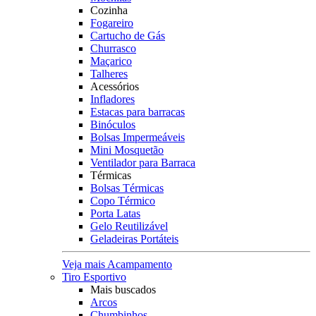
Cozinha
Fogareiro
Cartucho de Gás
Churrasco
Maçarico
Talheres
Acessórios
Infladores
Estacas para barracas
Binóculos
Bolsas Impermeáveis
Mini Mosquetão
Ventilador para Barraca
Térmicas
Bolsas Térmicas
Copo Térmico
Porta Latas
Gelo Reutilizável
Geladeiras Portáteis
Veja mais Acampamento
Tiro Esportivo
Mais buscados
Arcos
Chumbinhos