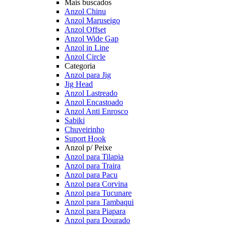
Mais buscados
Anzol Chinu
Anzol Maruseigo
Anzol Offset
Anzol Wide Gap
Anzol in Line
Anzol Circle
Categoria
Anzol para Jig
Jig Head
Anzol Lastreado
Anzol Encastoado
Anzol Anti Enrosco
Sabiki
Chuveirinho
Suport Hook
Anzol p/ Peixe
Anzol para Tilapia
Anzol para Traira
Anzol para Pacu
Anzol para Corvina
Anzol para Tucunare
Anzol para Tambaqui
Anzol para Piapara
Anzol para Dourado