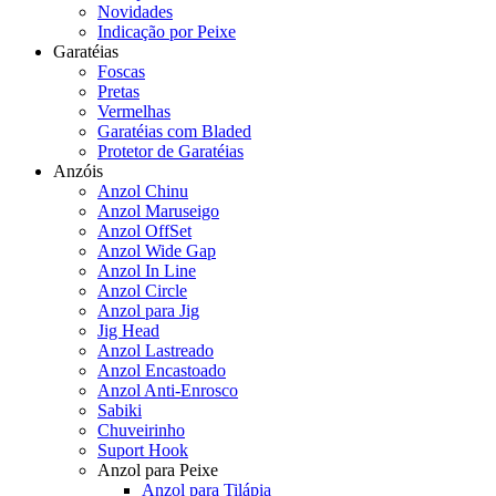
Novidades
Indicação por Peixe
Garatéias
Foscas
Pretas
Vermelhas
Garatéias com Bladed
Protetor de Garatéias
Anzóis
Anzol Chinu
Anzol Maruseigo
Anzol OffSet
Anzol Wide Gap
Anzol In Line
Anzol Circle
Anzol para Jig
Jig Head
Anzol Lastreado
Anzol Encastoado
Anzol Anti-Enrosco
Sabiki
Chuveirinho
Suport Hook
Anzol para Peixe
Anzol para Tilápia