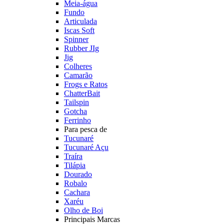
Meia-água
Fundo
Articulada
Iscas Soft
Spinner
Rubber JIg
Jig
Colheres
Camarão
Frogs e Ratos
ChatterBait
Tailspin
Gotcha
Ferrinho
Para pesca de
Tucunaré
Tucunaré Açu
Traíra
Tilápia
Dourado
Robalo
Cachara
Xaréu
Olho de Boi
Principais Marcas