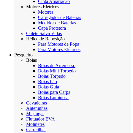
Cinta Amarração
Motores Elétricos
Motores
Carregador de Baterias
Medidor de Baterias
Capa Protetora
Colete Salva Vidas
Hélice de Reposição
Para Motores de Popa
Para Motores Elétricos
Pesqueiro
Boias
Boias de Arremesso
Boias Mini Torpedo
Boias Torpedo
Boias Pão
Boias Guia
Boias para Carpa
Boias Luminosa
Cevadeiras
Anteninhas
Miçangas
Flutuador EVA
Molinetes
Carretilhas