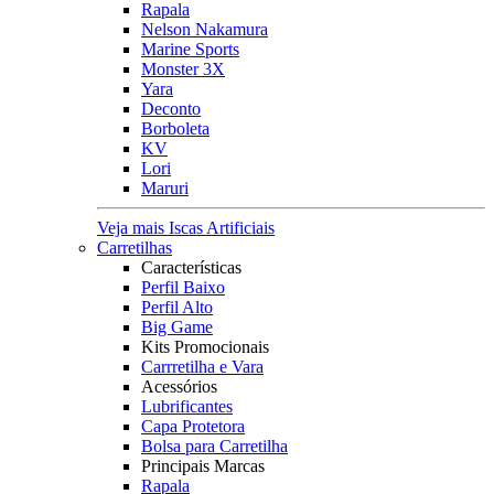
Rapala
Nelson Nakamura
Marine Sports
Monster 3X
Yara
Deconto
Borboleta
KV
Lori
Maruri
Veja mais Iscas Artificiais
Carretilhas
Características
Perfil Baixo
Perfil Alto
Big Game
Kits Promocionais
Carrretilha e Vara
Acessórios
Lubrificantes
Capa Protetora
Bolsa para Carretilha
Principais Marcas
Rapala