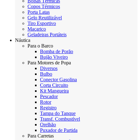
Bolsas Térmicas
Copos Térmicos
Porta Latas
Gelo Reutilizável
Tiro Esportivo
Maçarico
Geladeiras Portáteis
Náutica
Para o Barco
Bomba de Porão
Bujão Viveiro
Para Motores de Popa
Diversos
Bulbo
Conector Gasolina
Corta Circuito
Kit Mangueira
Pescador
Rotor
Registro
Tampa do Tanque
Transf. Combustível
Orelhão
Puxador de Partida
Para Carretas