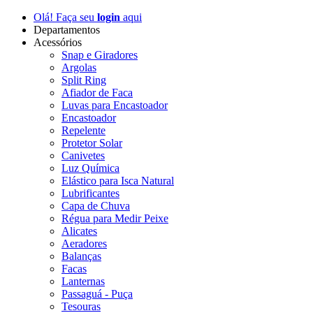
Olá! Faça seu
login
aqui
Departamentos
Acessórios
Snap e Giradores
Argolas
Split Ring
Afiador de Faca
Luvas para Encastoador
Encastoador
Repelente
Protetor Solar
Canivetes
Luz Química
Elástico para Isca Natural
Lubrificantes
Capa de Chuva
Régua para Medir Peixe
Alicates
Aeradores
Balanças
Facas
Lanternas
Passaguá - Puça
Tesouras