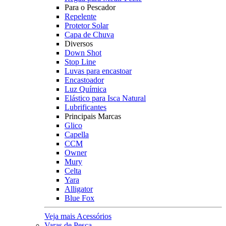
Para o Pescador
Repelente
Protetor Solar
Capa de Chuva
Diversos
Down Shot
Stop Line
Luvas para encastoar
Encastoador
Luz Química
Elástico para Isca Natural
Lubrificantes
Principais Marcas
Glico
Capella
CCM
Owner
Mury
Celta
Yara
Alligator
Blue Fox
Veja mais Acessórios
Varas de Pesca