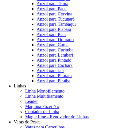
Anzol para Traíra
Anzol para Pacu
Anzol para Corvina
Anzol para Tucunaré
Anzol para Tambaqui
Anzol para Piapara
Anzol para Piau
Anzol para Dourado
Anzol para Carpa
Anzol para Curimba
Anzol para Lambari
Anzol para Pintado
Anzol para Cachara
Anzol para Jaú
Anzol para Pirarara
Anzol para Piraíba
Linhas
Linha Monofilamento
Linha Multifilamento
Leader
Máquina Fazer Nó
Contador de Linha
Magic Line - Renovador de Linhas
Varas de Pesca
Varas para Carretilhas