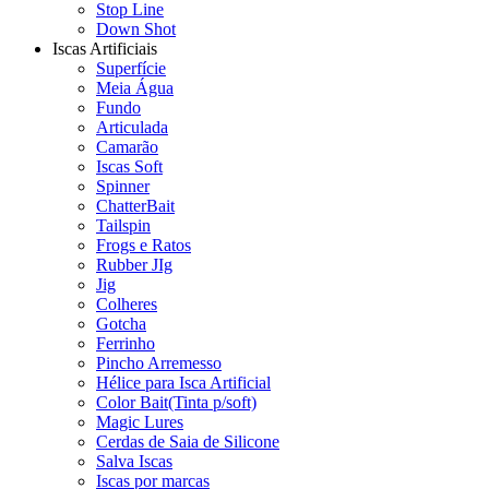
Stop Line
Down Shot
Iscas Artificiais
Superfície
Meia Água
Fundo
Articulada
Camarão
Iscas Soft
Spinner
ChatterBait
Tailspin
Frogs e Ratos
Rubber JIg
Jig
Colheres
Gotcha
Ferrinho
Pincho Arremesso
Hélice para Isca Artificial
Color Bait(Tinta p/soft)
Magic Lures
Cerdas de Saia de Silicone
Salva Iscas
Iscas por marcas