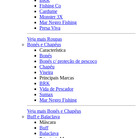
BRK
Fishing Co
Cardume
Monster 3X
Mar Negro Fishing
Presa Viva
Veja mais Roupas
Bonés e Chapéus
Característica
Bonés
Bonés c/ proteção de pescoço
Chapéu
Viseira
Principais Marcas
BRK
Vida de Pescador
Sumax
Mar Negro Fishing
Veja mais Bonés e Chapéus
Buff e Balaclava
Máscara
Buff
Balaclava