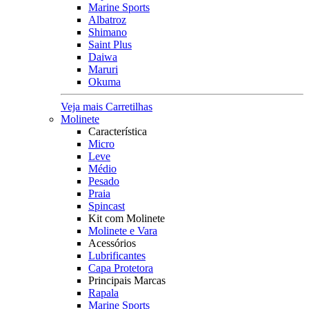
Marine Sports
Albatroz
Shimano
Saint Plus
Daiwa
Maruri
Okuma
Veja mais Carretilhas
Molinete
Característica
Micro
Leve
Médio
Pesado
Praia
Spincast
Kit com Molinete
Molinete e Vara
Acessórios
Lubrificantes
Capa Protetora
Principais Marcas
Rapala
Marine Sports