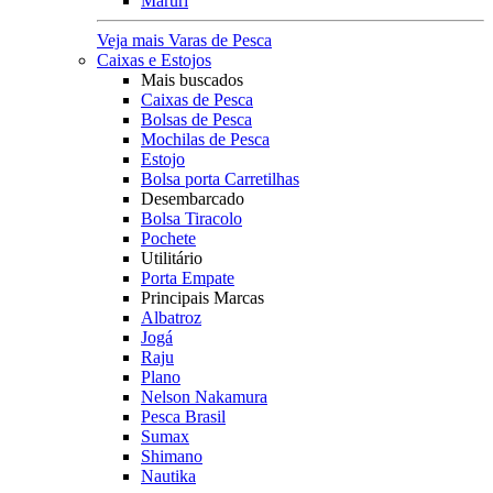
Maruri
Veja mais Varas de Pesca
Caixas e Estojos
Mais buscados
Caixas de Pesca
Bolsas de Pesca
Mochilas de Pesca
Estojo
Bolsa porta Carretilhas
Desembarcado
Bolsa Tiracolo
Pochete
Utilitário
Porta Empate
Principais Marcas
Albatroz
Jogá
Raju
Plano
Nelson Nakamura
Pesca Brasil
Sumax
Shimano
Nautika