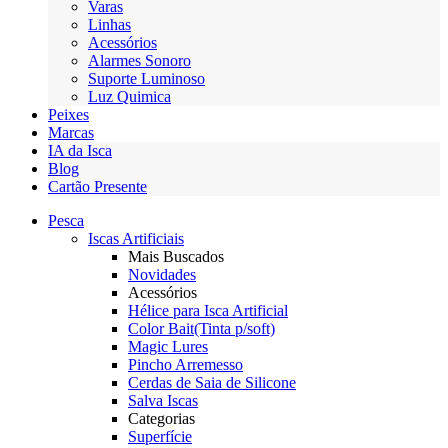
Varas
Linhas
Acessórios
Alarmes Sonoro
Suporte Luminoso
Luz Quimica
Peixes
Marcas
IA da Isca
Blog
Cartão Presente
Pesca
Iscas Artificiais
Mais Buscados
Novidades
Acessórios
Hélice para Isca Artificial
Color Bait(Tinta p/soft)
Magic Lures
Pincho Arremesso
Cerdas de Saia de Silicone
Salva Iscas
Categorias
Superfície