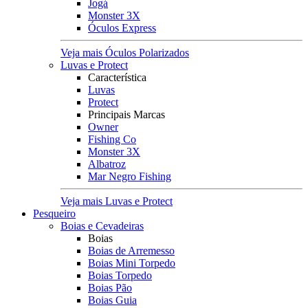
Jogá
Monster 3X
Óculos Express
Veja mais Óculos Polarizados
Luvas e Protect
Característica
Luvas
Protect
Principais Marcas
Owner
Fishing Co
Monster 3X
Albatroz
Mar Negro Fishing
Veja mais Luvas e Protect
Pesqueiro
Boias e Cevadeiras
Boias
Boias de Arremesso
Boias Mini Torpedo
Boias Torpedo
Boias Pão
Boias Guia