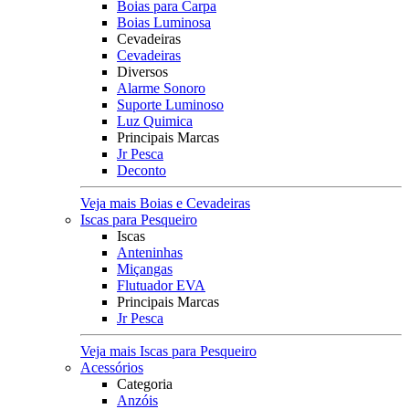
Boias para Carpa
Boias Luminosa
Cevadeiras
Cevadeiras
Diversos
Alarme Sonoro
Suporte Luminoso
Luz Quimica
Principais Marcas
Jr Pesca
Deconto
Veja mais Boias e Cevadeiras
Iscas para Pesqueiro
Iscas
Anteninhas
Miçangas
Flutuador EVA
Principais Marcas
Jr Pesca
Veja mais Iscas para Pesqueiro
Acessórios
Categoria
Anzóis