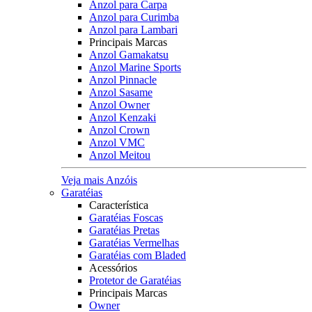
Anzol para Carpa
Anzol para Curimba
Anzol para Lambari
Principais Marcas
Anzol Gamakatsu
Anzol Marine Sports
Anzol Pinnacle
Anzol Sasame
Anzol Owner
Anzol Kenzaki
Anzol Crown
Anzol VMC
Anzol Meitou
Veja mais Anzóis
Garatéias
Característica
Garatéias Foscas
Garatéias Pretas
Garatéias Vermelhas
Garatéias com Bladed
Acessórios
Protetor de Garatéias
Principais Marcas
Owner