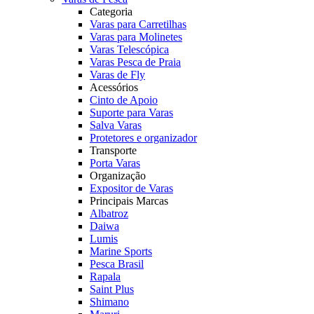
Categoria
Varas para Carretilhas
Varas para Molinetes
Varas Telescópica
Varas Pesca de Praia
Varas de Fly
Acessórios
Cinto de Apoio
Suporte para Varas
Salva Varas
Protetores e organizador
Transporte
Porta Varas
Organização
Expositor de Varas
Principais Marcas
Albatroz
Daiwa
Lumis
Marine Sports
Pesca Brasil
Rapala
Saint Plus
Shimano