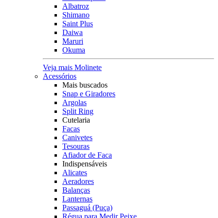
Albatroz
Shimano
Saint Plus
Daiwa
Maruri
Okuma
Veja mais Molinete
Acessórios
Mais buscados
Snap e Giradores
Argolas
Split Ring
Cutelaria
Facas
Canivetes
Tesouras
Afiador de Faca
Indispensáveis
Alicates
Aeradores
Balanças
Lanternas
Passaguá (Puça)
Régua para Medir Peixe