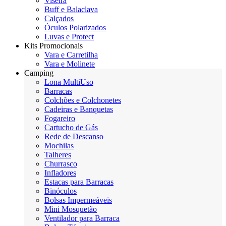
Viseira
Buff e Balaclava
Calçados
Óculos Polarizados
Luvas e Protect
Kits Promocionais
Vara e Carretilha
Vara e Molinete
Camping
Lona MultiUso
Barracas
Colchões e Colchonetes
Cadeiras e Banquetas
Fogareiro
Cartucho de Gás
Rede de Descanso
Mochilas
Talheres
Churrasco
Infladores
Estacas para Barracas
Binóculos
Bolsas Impermeáveis
Mini Mosquetão
Ventilador para Barraca