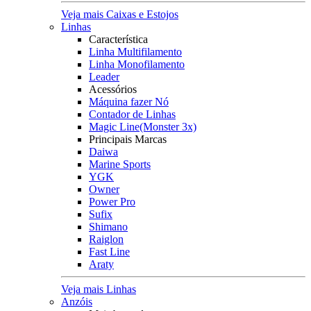
Veja mais Caixas e Estojos
Linhas
Característica
Linha Multifilamento
Linha Monofilamento
Leader
Acessórios
Máquina fazer Nó
Contador de Linhas
Magic Line(Monster 3x)
Principais Marcas
Daiwa
Marine Sports
YGK
Owner
Power Pro
Sufix
Shimano
Raiglon
Fast Line
Araty
Veja mais Linhas
Anzóis