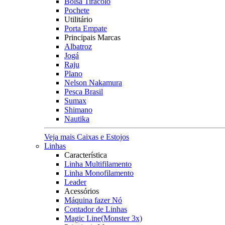
Bolsa Tiracolo
Pochete
Utilitário
Porta Empate
Principais Marcas
Albatroz
Jogá
Raju
Plano
Nelson Nakamura
Pesca Brasil
Sumax
Shimano
Nautika
Veja mais Caixas e Estojos
Linhas
Característica
Linha Multifilamento
Linha Monofilamento
Leader
Acessórios
Máquina fazer Nó
Contador de Linhas
Magic Line(Monster 3x)