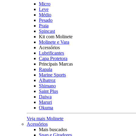
Micro
Leve
Médio
Pesado
Praia
Spincast
Kit com Molinete
Molinete e Vara
Acessórios
Lubrificantes
Capa Protetora
Principais Marcas
Rapala
Marine Sports
Albatroz
Shimano
Saint Plus
Daiwa
Maruri
Okuma
Veja mais Molinete
Acessórios
Mais buscados
Snap e Giradores