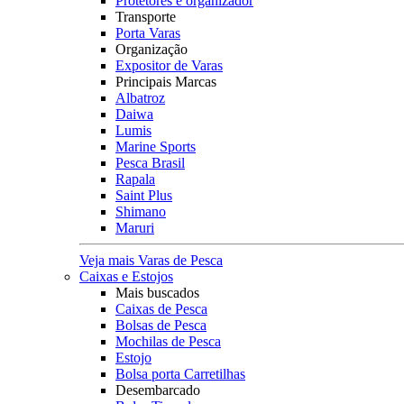
Protetores e organizador
Transporte
Porta Varas
Organização
Expositor de Varas
Principais Marcas
Albatroz
Daiwa
Lumis
Marine Sports
Pesca Brasil
Rapala
Saint Plus
Shimano
Maruri
Veja mais Varas de Pesca
Caixas e Estojos
Mais buscados
Caixas de Pesca
Bolsas de Pesca
Mochilas de Pesca
Estojo
Bolsa porta Carretilhas
Desembarcado