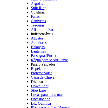
Argolas
Split Ring
Cutelaria
Facas
Canivetes
Tesouras
Afiador de Faca
Indispensáveis
Alicates
Aeradores
Balanças
Lanternas
Passaguá (Puça)
Régua para Medir Peixe
Para o Pescador
Repelente
Protetor Solar
Capa de Chuva
Diversos
Down Shot
Stop Line
Luvas para encastoar
Encastoador
Luz Química
Elástico para Isca Natural