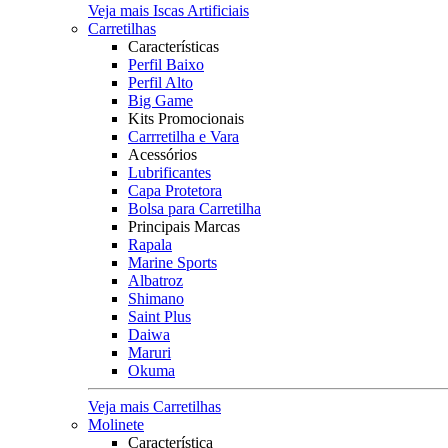
Veja mais Iscas Artificiais
Carretilhas
Características
Perfil Baixo
Perfil Alto
Big Game
Kits Promocionais
Carrretilha e Vara
Acessórios
Lubrificantes
Capa Protetora
Bolsa para Carretilha
Principais Marcas
Rapala
Marine Sports
Albatroz
Shimano
Saint Plus
Daiwa
Maruri
Okuma
Veja mais Carretilhas
Molinete
Característica