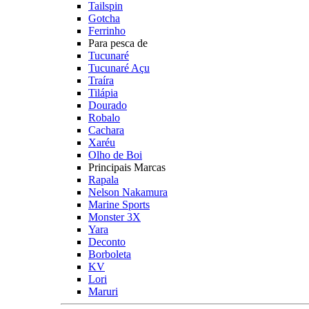
Tailspin
Gotcha
Ferrinho
Para pesca de
Tucunaré
Tucunaré Açu
Traíra
Tilápia
Dourado
Robalo
Cachara
Xaréu
Olho de Boi
Principais Marcas
Rapala
Nelson Nakamura
Marine Sports
Monster 3X
Yara
Deconto
Borboleta
KV
Lori
Maruri