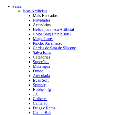
Pesca
Iscas Artificiais
Mais Buscados
Novidades
Acessórios
Hélice para Isca Artificial
Color Bait(Tinta p/soft)
Magic Lures
Pincho Arremesso
Cerdas de Saia de Silicone
Salva Iscas
Categorias
Superfície
Meia-água
Fundo
Articulada
Iscas Soft
Spinner
Rubber JIg
Jig
Colheres
Camarão
Frogs e Ratos
ChatterBait