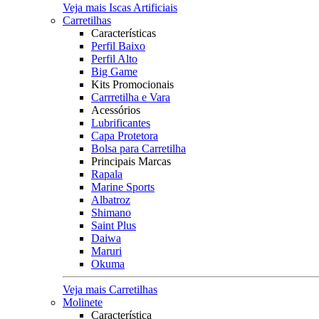
Veja mais Iscas Artificiais
Carretilhas
Características
Perfil Baixo
Perfil Alto
Big Game
Kits Promocionais
Carrretilha e Vara
Acessórios
Lubrificantes
Capa Protetora
Bolsa para Carretilha
Principais Marcas
Rapala
Marine Sports
Albatroz
Shimano
Saint Plus
Daiwa
Maruri
Okuma
Veja mais Carretilhas
Molinete
Característica