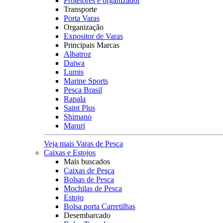
Protetores e organizador
Transporte
Porta Varas
Organização
Expositor de Varas
Principais Marcas
Albatroz
Daiwa
Lumis
Marine Sports
Pesca Brasil
Rapala
Saint Plus
Shimano
Maruri
Veja mais Varas de Pesca
Caixas e Estojos
Mais buscados
Caixas de Pesca
Bolsas de Pesca
Mochilas de Pesca
Estojo
Bolsa porta Carretilhas
Desembarcado