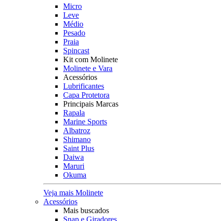
Micro
Leve
Médio
Pesado
Praia
Spincast
Kit com Molinete
Molinete e Vara
Acessórios
Lubrificantes
Capa Protetora
Principais Marcas
Rapala
Marine Sports
Albatroz
Shimano
Saint Plus
Daiwa
Maruri
Okuma
Veja mais Molinete
Acessórios
Mais buscados
Snap e Giradores