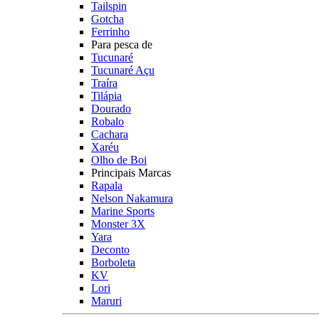
Tailspin
Gotcha
Ferrinho
Para pesca de
Tucunaré
Tucunaré Açu
Traíra
Tilápia
Dourado
Robalo
Cachara
Xaréu
Olho de Boi
Principais Marcas
Rapala
Nelson Nakamura
Marine Sports
Monster 3X
Yara
Deconto
Borboleta
KV
Lori
Maruri