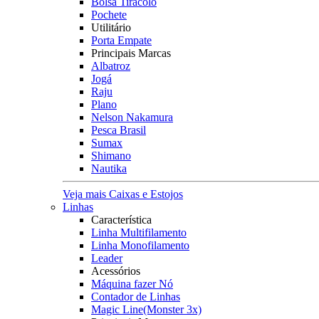
Bolsa Tiracolo
Pochete
Utilitário
Porta Empate
Principais Marcas
Albatroz
Jogá
Raju
Plano
Nelson Nakamura
Pesca Brasil
Sumax
Shimano
Nautika
Veja mais Caixas e Estojos
Linhas
Característica
Linha Multifilamento
Linha Monofilamento
Leader
Acessórios
Máquina fazer Nó
Contador de Linhas
Magic Line(Monster 3x)