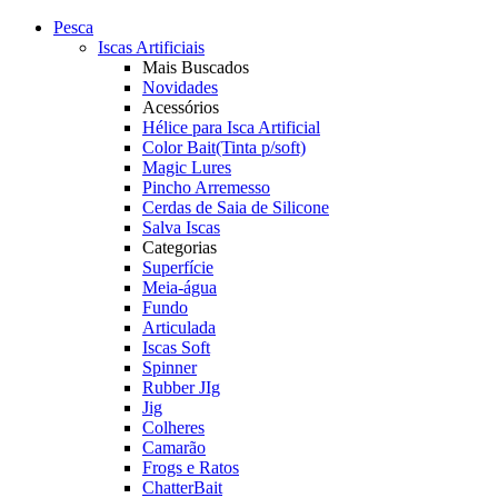
Pesca
Iscas Artificiais
Mais Buscados
Novidades
Acessórios
Hélice para Isca Artificial
Color Bait(Tinta p/soft)
Magic Lures
Pincho Arremesso
Cerdas de Saia de Silicone
Salva Iscas
Categorias
Superfície
Meia-água
Fundo
Articulada
Iscas Soft
Spinner
Rubber JIg
Jig
Colheres
Camarão
Frogs e Ratos
ChatterBait