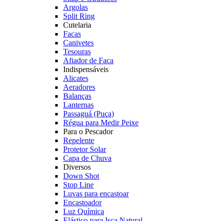
Argolas
Split Ring
Cutelaria
Facas
Canivetes
Tesouras
Afiador de Faca
Indispensáveis
Alicates
Aeradores
Balanças
Lanternas
Passaguá (Puça)
Régua para Medir Peixe
Para o Pescador
Repelente
Protetor Solar
Capa de Chuva
Diversos
Down Shot
Stop Line
Luvas para encastoar
Encastoador
Luz Química
Elástico para Isca Natural