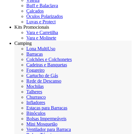
Viseira
Buff e Balaclava
Calçados
Óculos Polarizados
Luvas e Protect
Kits Promocionais
Vara e Carretilha
Vara e Molinete
Camping
Lona MultiUso
Barracas
Colchões e Colchonetes
Cadeiras e Banquetas
Fogareiro
Cartucho de Gás
Rede de Descanso
Mochilas
Talheres
Churrasco
Infladores
Estacas para Barracas
Binóculos
Bolsas Impermeáveis
Mini Mosquetão
Ventilador para Barraca