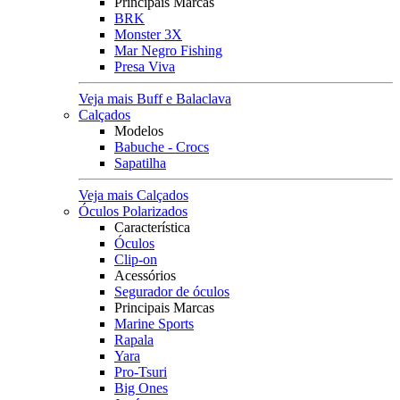
Principais Marcas
BRK
Monster 3X
Mar Negro Fishing
Presa Viva
Veja mais Buff e Balaclava
Calçados
Modelos
Babuche - Crocs
Sapatilha
Veja mais Calçados
Óculos Polarizados
Característica
Óculos
Clip-on
Acessórios
Segurador de óculos
Principais Marcas
Marine Sports
Rapala
Yara
Pro-Tsuri
Big Ones