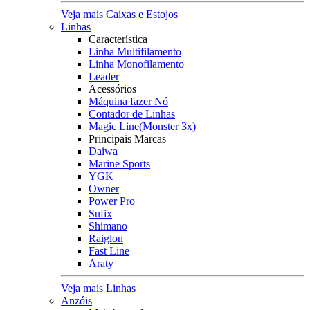
Veja mais Caixas e Estojos
Linhas
Característica
Linha Multifilamento
Linha Monofilamento
Leader
Acessórios
Máquina fazer Nó
Contador de Linhas
Magic Line(Monster 3x)
Principais Marcas
Daiwa
Marine Sports
YGK
Owner
Power Pro
Sufix
Shimano
Raiglon
Fast Line
Araty
Veja mais Linhas
Anzóis