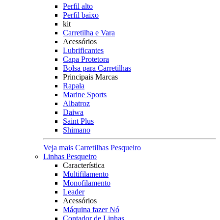
Perfil alto
Perfil baixo
kit
Carretilha e Vara
Acessórios
Lubrificantes
Capa Protetora
Bolsa para Carretilhas
Principais Marcas
Rapala
Marine Sports
Albatroz
Daiwa
Saint Plus
Shimano
Veja mais Carretilhas Pesqueiro
Linhas Pesqueiro
Característica
Multifilamento
Monofilamento
Leader
Acessórios
Máquina fazer Nó
Contador de Linhas