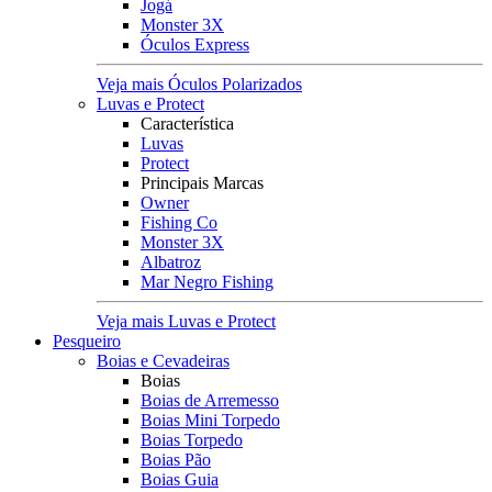
Jogá
Monster 3X
Óculos Express
Veja mais Óculos Polarizados
Luvas e Protect
Característica
Luvas
Protect
Principais Marcas
Owner
Fishing Co
Monster 3X
Albatroz
Mar Negro Fishing
Veja mais Luvas e Protect
Pesqueiro
Boias e Cevadeiras
Boias
Boias de Arremesso
Boias Mini Torpedo
Boias Torpedo
Boias Pão
Boias Guia