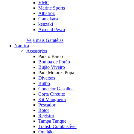
VMC
Marine Sports
Albatroz
Gamakatsu
kenzaki
Arsenal Pesca
Veja mais Garatéias
Náutica
Acessórios
Para o Barco
Bomba de Porão
Bujão Viveiro
Para Motores Popa
Diversos
Bulbo
Conector Gasolina
Corta Circuito
Kit Mangueira
Pescador
Rotor
Registro
Tampa Tanque
Transf. Combustível
Orelhão