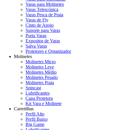
Varas para Molinetes
Varas Telescópica
Varas Pesca de Praia
Varas de Fly
Cinto de Apoio
Suporte para Varas
Porta Varas
Expositor de Varas
Salva Varas
Protetores e Organizador
Molinetes
Molinetes Micro
Molinetes Leve
Molinetes Médio
Molinetes Pesado
Molinetes Praia
Spincast
Lubrificantes
Capa Protetora
Kit Vara e Molinete
Carretilhas
Perfil Alto
Perfil Baixo
Big Game
Lubrificantes