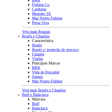
BRK
Fishing Co
Cardume
Monster 3X
Mar Negro Fishing
Presa Viva
Veja mais Roupas
Bonés e Chapéus
Característica
Bonés
Bonés c/ proteção de pescoço
Chapéu
Viseira
Principais Marcas
BRK
Vida de Pescador
Sumax
Mar Negro Fishing
Veja mais Bonés e Chapéus
Buff e Balaclava
Máscara
Buff
Balaclava