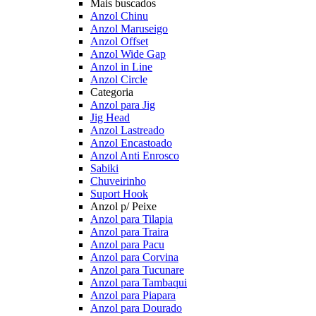
Mais buscados
Anzol Chinu
Anzol Maruseigo
Anzol Offset
Anzol Wide Gap
Anzol in Line
Anzol Circle
Categoria
Anzol para Jig
Jig Head
Anzol Lastreado
Anzol Encastoado
Anzol Anti Enrosco
Sabiki
Chuveirinho
Suport Hook
Anzol p/ Peixe
Anzol para Tilapia
Anzol para Traira
Anzol para Pacu
Anzol para Corvina
Anzol para Tucunare
Anzol para Tambaqui
Anzol para Piapara
Anzol para Dourado