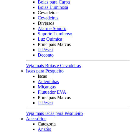
Boias para Carpa
Boias Luminosa
Cevadeiras
Cevadeiras
Diversos
Alarme Sonoro
Suporte Luminoso
Luz Quimica
Principais Marcas
Jr Pesca
Deconto
Veja mais Boias e Cevadeiras
Iscas para Pesqueiro
Iscas
Anteninhas
Miçangas
Flutuador EVA
Principais Marcas
Jr Pesca
Veja mais Iscas para Pesqueiro
Acessórios
Categoria
Anzóis