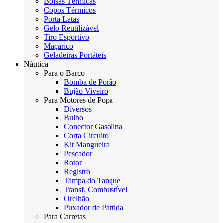
Bolsas Térmicas
Copos Térmicos
Porta Latas
Gelo Reutilizável
Tiro Esportivo
Maçarico
Geladeiras Portáteis
Náutica
Para o Barco
Bomba de Porão
Bujão Viveiro
Para Motores de Popa
Diversos
Bulbo
Conector Gasolina
Corta Circuito
Kit Mangueira
Pescador
Rotor
Registro
Tampa do Tanque
Transf. Combustível
Orelhão
Puxador de Partida
Para Carretas