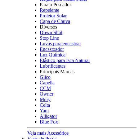
Para o Pescador
Repelente
Protetor Solar
Capa de Chuva
Diversos
Down Shot
Stop Line
Luvas para encastoar
Encastoador
Luz Química
Elástico para Isca Natural
Lubrificantes
Principais Marcas
Glico
Capella
CCM
Owner
Mury
Celta
Yara
Alligator
Blue Fox
Veja mais Acessórios
Varas de Pesca