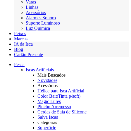
Varas
Linhas
Acessórios
Alarmes Sonoro
Suporte Luminoso
Luz Quimica
Peixes
Marcas
IA da Isca
Blog
Cartão Presente
Pesca
Iscas Artificiais
Mais Buscados
Novidades
Acessórios
Hélice para Isca Artificial
Color Bait(Tinta p/soft)
Magic Lures
Pincho Arremesso
Cerdas de Saia de Silicone
Salva Iscas
Categorias
Superfície