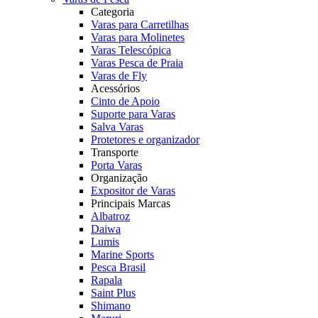
Categoria
Varas para Carretilhas
Varas para Molinetes
Varas Telescópica
Varas Pesca de Praia
Varas de Fly
Acessórios
Cinto de Apoio
Suporte para Varas
Salva Varas
Protetores e organizador
Transporte
Porta Varas
Organização
Expositor de Varas
Principais Marcas
Albatroz
Daiwa
Lumis
Marine Sports
Pesca Brasil
Rapala
Saint Plus
Shimano