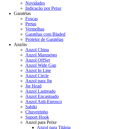
Novidades
Indicação por Peixe
Garatéias
Foscas
Pretas
Vermelhas
Garatéias com Bladed
Protetor de Garatéias
Anzóis
Anzol Chinu
Anzol Maruseigo
Anzol OffSet
Anzol Wide Gap
Anzol In Line
Anzol Circle
Anzol para Jig
Jig Head
Anzol Lastreado
Anzol Encastoado
Anzol Anti-Enrosco
Sabiki
Chuveirinho
Suport Hook
Anzol para Peixe
Anzol para Tilápia