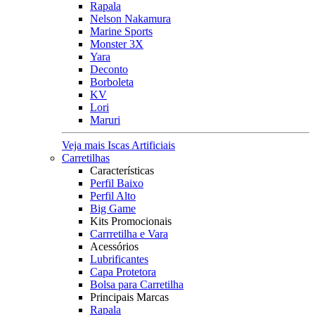
Rapala
Nelson Nakamura
Marine Sports
Monster 3X
Yara
Deconto
Borboleta
KV
Lori
Maruri
Veja mais Iscas Artificiais
Carretilhas
Características
Perfil Baixo
Perfil Alto
Big Game
Kits Promocionais
Carrretilha e Vara
Acessórios
Lubrificantes
Capa Protetora
Bolsa para Carretilha
Principais Marcas
Rapala