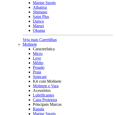
Marine Sports
Albatroz
Shimano
Saint Plus
Daiwa
Maruri
Okuma
Veja mais Carretilhas
Molinete
Característica
Micro
Leve
Médio
Pesado
Praia
Spincast
Kit com Molinete
Molinete e Vara
Acessórios
Lubrificantes
Capa Protetora
Principais Marcas
Rapala
Marine Sports