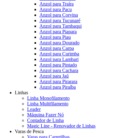
Anzol para Traíra
Anzol para Pacu
Anzol para Corvina
Anzol para Tucunaré
Anzol para Tambaqui
Anzol para Piapara
Anzol para Piau
Anzol para Dourado
Anzol para Carpa
Anzol para Curimba
Anzol para Lambari
Anzol para Pintado
Anzol para Cachara
Anzol para Jaú
Anzol para Pirarara
Anzol para Piraíba
Linhas
Linha Monofilamento
Linha Multifilamento
Leader
Máquina Fazer Nó
Contador de Linha
Magic Line - Renovador de Linhas
Varas de Pesca
Varas para Carretilhas