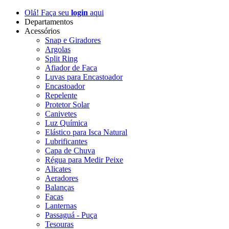
Olá! Faça seu
login
aqui
Departamentos
Acessórios
Snap e Giradores
Argolas
Split Ring
Afiador de Faca
Luvas para Encastoador
Encastoador
Repelente
Protetor Solar
Canivetes
Luz Química
Elástico para Isca Natural
Lubrificantes
Capa de Chuva
Régua para Medir Peixe
Alicates
Aeradores
Balanças
Facas
Lanternas
Passaguá - Puça
Tesouras