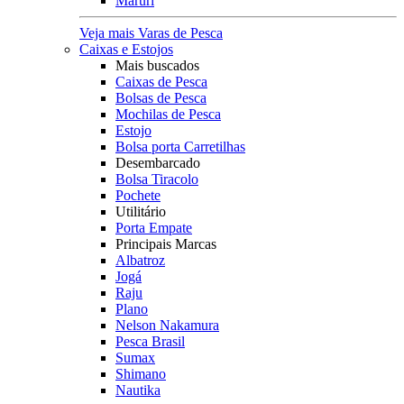
Maruri
Veja mais Varas de Pesca
Caixas e Estojos
Mais buscados
Caixas de Pesca
Bolsas de Pesca
Mochilas de Pesca
Estojo
Bolsa porta Carretilhas
Desembarcado
Bolsa Tiracolo
Pochete
Utilitário
Porta Empate
Principais Marcas
Albatroz
Jogá
Raju
Plano
Nelson Nakamura
Pesca Brasil
Sumax
Shimano
Nautika