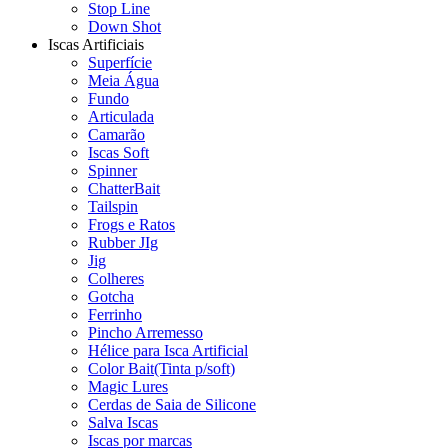
Stop Line
Down Shot
Iscas Artificiais
Superfície
Meia Água
Fundo
Articulada
Camarão
Iscas Soft
Spinner
ChatterBait
Tailspin
Frogs e Ratos
Rubber JIg
Jig
Colheres
Gotcha
Ferrinho
Pincho Arremesso
Hélice para Isca Artificial
Color Bait(Tinta p/soft)
Magic Lures
Cerdas de Saia de Silicone
Salva Iscas
Iscas por marcas