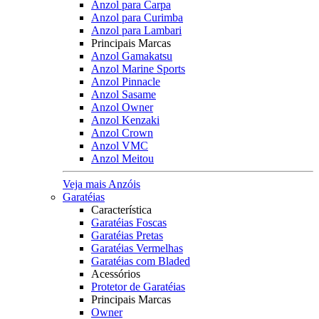
Anzol para Carpa
Anzol para Curimba
Anzol para Lambari
Principais Marcas
Anzol Gamakatsu
Anzol Marine Sports
Anzol Pinnacle
Anzol Sasame
Anzol Owner
Anzol Kenzaki
Anzol Crown
Anzol VMC
Anzol Meitou
Veja mais Anzóis
Garatéias
Característica
Garatéias Foscas
Garatéias Pretas
Garatéias Vermelhas
Garatéias com Bladed
Acessórios
Protetor de Garatéias
Principais Marcas
Owner