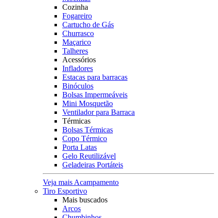
Cozinha
Fogareiro
Cartucho de Gás
Churrasco
Maçarico
Talheres
Acessórios
Infladores
Estacas para barracas
Binóculos
Bolsas Impermeáveis
Mini Mosquetão
Ventilador para Barraca
Térmicas
Bolsas Térmicas
Copo Térmico
Porta Latas
Gelo Reutilizável
Geladeiras Portáteis
Veja mais Acampamento
Tiro Esportivo
Mais buscados
Arcos
Chumbinhos