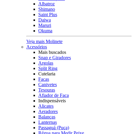
Albatroz
Shimano
Saint Plus
Daiwa
Maruri
Okuma
Veja mais Molinete
Acessórios
Mais buscados
Snap e Giradores
Argolas
Split Ring
Cutelaria
Facas
Canivetes
Tesouras
Afiador de Faca
Indispensáveis
Alicates
Aeradores
Balanças
Lanternas
Passaguá (Puça)
Régua para Medir Peixe