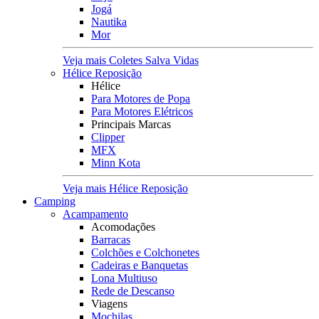
Jogá
Nautika
Mor
Veja mais Coletes Salva Vidas
Hélice Reposição
Hélice
Para Motores de Popa
Para Motores Elétricos
Principais Marcas
Clipper
MFX
Minn Kota
Veja mais Hélice Reposição
Camping
Acampamento
Acomodações
Barracas
Colchões e Colchonetes
Cadeiras e Banquetas
Lona Multiuso
Rede de Descanso
Viagens
Mochilas