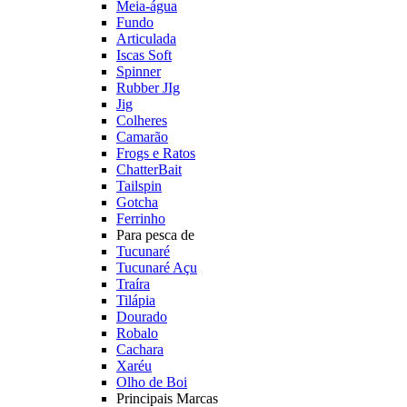
Meia-água
Fundo
Articulada
Iscas Soft
Spinner
Rubber JIg
Jig
Colheres
Camarão
Frogs e Ratos
ChatterBait
Tailspin
Gotcha
Ferrinho
Para pesca de
Tucunaré
Tucunaré Açu
Traíra
Tilápia
Dourado
Robalo
Cachara
Xaréu
Olho de Boi
Principais Marcas