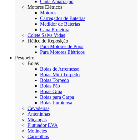
Cinta Amarração
Motores Elétricos
Motores
Carregador de Baterias
Medidor de Baterias
Capa Protetora
Colete Salva Vidas
Hélice de Reposição
Para Motores de Popa
Para Motores Elétricos
Pesqueiro
Boias
Boias de Arremesso
Boias Mini Torpedo
Boias Torpedo
Boias Pão
Boias Guia
Boias para Carpa
Boias Luminosa
Cevadeiras
Anteninhas
Miçangas
Flutuador EVA
Molinetes
Carretilhas