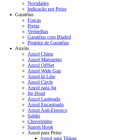
Novidades
Indicação por Peixe
Garatéias
Foscas
Pretas
Vermelhas
Garatéias com Bladed
Protetor de Garatéias
Anzóis
Anzol Chinu
Anzol Maruseigo
Anzol OffSet
Anzol Wide Gap
Anzol In Line
Anzol Circle
Anzol para Jig
Jig Head
Anzol Lastreado
Anzol Encastoado
Anzol Anti-Enrosco
Sabiki
Chuveirinho
Suport Hook
Anzol para Peixe
Anzol para Tilápia