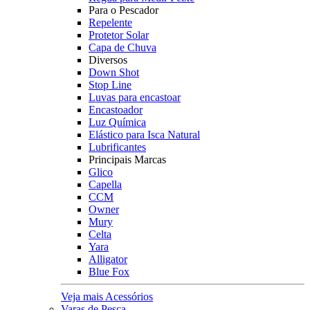
Para o Pescador
Repelente
Protetor Solar
Capa de Chuva
Diversos
Down Shot
Stop Line
Luvas para encastoar
Encastoador
Luz Química
Elástico para Isca Natural
Lubrificantes
Principais Marcas
Glico
Capella
CCM
Owner
Mury
Celta
Yara
Alligator
Blue Fox
Veja mais Acessórios
Varas de Pesca