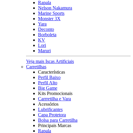
Rapala
Nelson Nakamura
Marine Sports
Monster 3X
Yara
Deconto
Borboleta
KV
Lori
Maruri
Veja mais Iscas Artificiais
Carretilhas
Características
Perfil Baixo
Perfil Alto
Big Game
Kits Promocionais
Carrretilha e Vara
Acessórios
Lubrificantes
Capa Protetora
Bolsa para Carretilha
Principais Marcas
Rapala