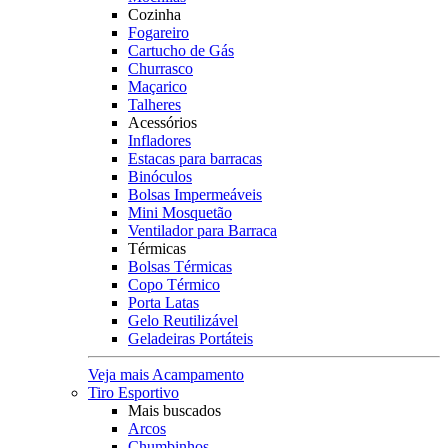
Cozinha
Fogareiro
Cartucho de Gás
Churrasco
Maçarico
Talheres
Acessórios
Infladores
Estacas para barracas
Binóculos
Bolsas Impermeáveis
Mini Mosquetão
Ventilador para Barraca
Térmicas
Bolsas Térmicas
Copo Térmico
Porta Latas
Gelo Reutilizável
Geladeiras Portáteis
Veja mais Acampamento
Tiro Esportivo
Mais buscados
Arcos
Chumbinhos