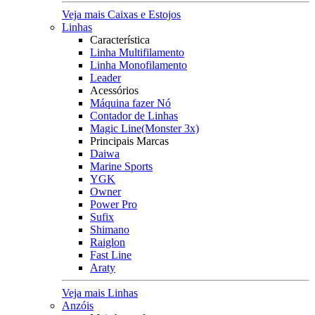
Veja mais Caixas e Estojos
Linhas
Característica
Linha Multifilamento
Linha Monofilamento
Leader
Acessórios
Máquina fazer Nó
Contador de Linhas
Magic Line(Monster 3x)
Principais Marcas
Daiwa
Marine Sports
YGK
Owner
Power Pro
Sufix
Shimano
Raiglon
Fast Line
Araty
Veja mais Linhas
Anzóis