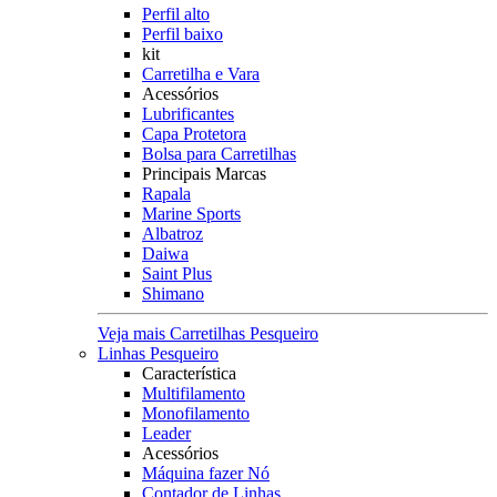
Perfil alto
Perfil baixo
kit
Carretilha e Vara
Acessórios
Lubrificantes
Capa Protetora
Bolsa para Carretilhas
Principais Marcas
Rapala
Marine Sports
Albatroz
Daiwa
Saint Plus
Shimano
Veja mais Carretilhas Pesqueiro
Linhas Pesqueiro
Característica
Multifilamento
Monofilamento
Leader
Acessórios
Máquina fazer Nó
Contador de Linhas