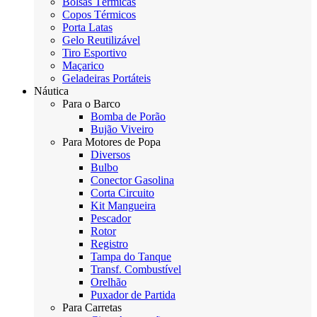
Bolsas Térmicas
Copos Térmicos
Porta Latas
Gelo Reutilizável
Tiro Esportivo
Maçarico
Geladeiras Portáteis
Náutica
Para o Barco
Bomba de Porão
Bujão Viveiro
Para Motores de Popa
Diversos
Bulbo
Conector Gasolina
Corta Circuito
Kit Mangueira
Pescador
Rotor
Registro
Tampa do Tanque
Transf. Combustível
Orelhão
Puxador de Partida
Para Carretas