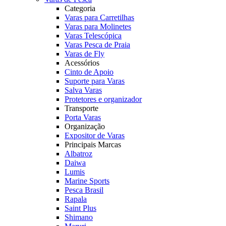
Categoria
Varas para Carretilhas
Varas para Molinetes
Varas Telescópica
Varas Pesca de Praia
Varas de Fly
Acessórios
Cinto de Apoio
Suporte para Varas
Salva Varas
Protetores e organizador
Transporte
Porta Varas
Organização
Expositor de Varas
Principais Marcas
Albatroz
Daiwa
Lumis
Marine Sports
Pesca Brasil
Rapala
Saint Plus
Shimano