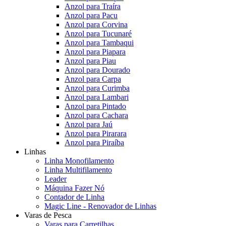
Anzol para Traíra
Anzol para Pacu
Anzol para Corvina
Anzol para Tucunaré
Anzol para Tambaqui
Anzol para Piapara
Anzol para Piau
Anzol para Dourado
Anzol para Carpa
Anzol para Curimba
Anzol para Lambari
Anzol para Pintado
Anzol para Cachara
Anzol para Jaú
Anzol para Pirarara
Anzol para Piraíba
Linhas
Linha Monofilamento
Linha Multifilamento
Leader
Máquina Fazer Nó
Contador de Linha
Magic Line - Renovador de Linhas
Varas de Pesca
Varas para Carretilhas