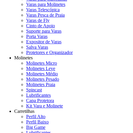
Varas para Molinetes
Varas Telescópica
Varas Pesca de Praia
Varas de Fly
Cinto de Apoio
Suporte para Varas
Porta Varas
Expositor de Varas
Salva Varas
Protetores e Organizador
Molinetes
Molinetes Micro
Molinetes Leve
Molinetes Médio
Molinetes Pesado
Molinetes Praia
Spincast
Lubrificantes
Capa Protetora
Kit Vara e Molinete
Carretilhas
Perfil Alto
Perfil Baixo
Big Game
Lubrificantes