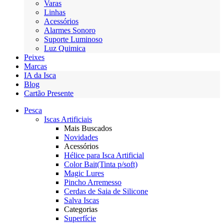
Varas
Linhas
Acessórios
Alarmes Sonoro
Suporte Luminoso
Luz Quimica
Peixes
Marcas
IA da Isca
Blog
Cartão Presente
Pesca
Iscas Artificiais
Mais Buscados
Novidades
Acessórios
Hélice para Isca Artificial
Color Bait(Tinta p/soft)
Magic Lures
Pincho Arremesso
Cerdas de Saia de Silicone
Salva Iscas
Categorias
Superfície