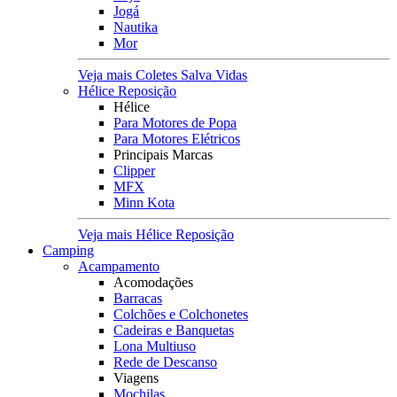
Jogá
Nautika
Mor
Veja mais Coletes Salva Vidas
Hélice Reposição
Hélice
Para Motores de Popa
Para Motores Elétricos
Principais Marcas
Clipper
MFX
Minn Kota
Veja mais Hélice Reposição
Camping
Acampamento
Acomodações
Barracas
Colchões e Colchonetes
Cadeiras e Banquetas
Lona Multiuso
Rede de Descanso
Viagens
Mochilas