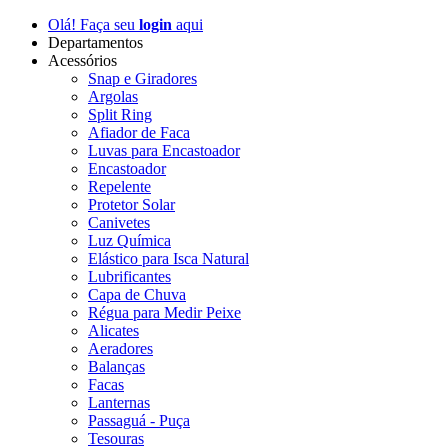
Olá! Faça seu
login
aqui
Departamentos
Acessórios
Snap e Giradores
Argolas
Split Ring
Afiador de Faca
Luvas para Encastoador
Encastoador
Repelente
Protetor Solar
Canivetes
Luz Química
Elástico para Isca Natural
Lubrificantes
Capa de Chuva
Régua para Medir Peixe
Alicates
Aeradores
Balanças
Facas
Lanternas
Passaguá - Puça
Tesouras