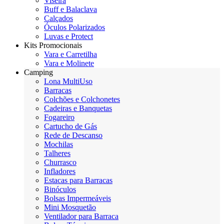
Viseira
Buff e Balaclava
Calçados
Óculos Polarizados
Luvas e Protect
Kits Promocionais
Vara e Carretilha
Vara e Molinete
Camping
Lona MultiUso
Barracas
Colchões e Colchonetes
Cadeiras e Banquetas
Fogareiro
Cartucho de Gás
Rede de Descanso
Mochilas
Talheres
Churrasco
Infladores
Estacas para Barracas
Binóculos
Bolsas Impermeáveis
Mini Mosquetão
Ventilador para Barraca