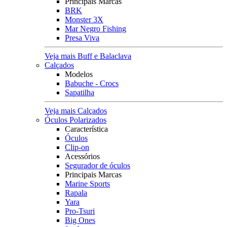
Principais Marcas
BRK
Monster 3X
Mar Negro Fishing
Presa Viva
Veja mais Buff e Balaclava
Calçados
Modelos
Babuche - Crocs
Sapatilha
Veja mais Calçados
Óculos Polarizados
Característica
Óculos
Clip-on
Acessórios
Segurador de óculos
Principais Marcas
Marine Sports
Rapala
Yara
Pro-Tsuri
Big Ones