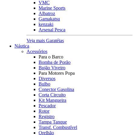
VMC
Marine Sports
Albatroz
Gamakatsu
kenzaki
Arsenal Pesca
Veja mais Garatéias
Náutica
Acessórios
Para o Barco
Bomba de Porão
Bujão Viveiro
Para Motores Popa
Diversos
Bulbo
Conector Gasolina
Corta Circuito
Kit Mangueira
Pescador
Rotor
Registro
Tampa Tanque
Transf. Combustível
Orelhão