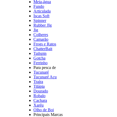
Meia-água
Fundo
Articulada
Iscas Soft
Spinner
Rubber JIg
Jig
Colheres
Camarão
Frogs e Ratos
ChatterBait
Tailspin
Gotcha
Ferrinho
Para pesca de
Tucunaré
Tucunaré Açu
Traíra
Tilápia
Dourado
Robalo
Cachara
Xaréu
Olho de Boi
Principais Marcas