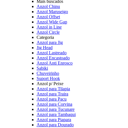
Mais buscados
Anzol Chinu
Anzol Maruseigo
Anzol Offset
Anzol Wide Gap
Anzol in Line
Anzol Circle
Categoria
Anzol para Jig
Jig Head
Anzol Lastreado
Anzol Encastoado
Anzol Anti Enrosco
Sabiki
Chuveirinho
Suport Hook
Anzol p/ Peixe
Anzol para Tilapia
Anzol para Traira
Anzol para Pacu
Anzol para Corvina
Anzol para Tucunare
Anzol para Tambaqui
Anzol para Piapara
Anzol para Dourado