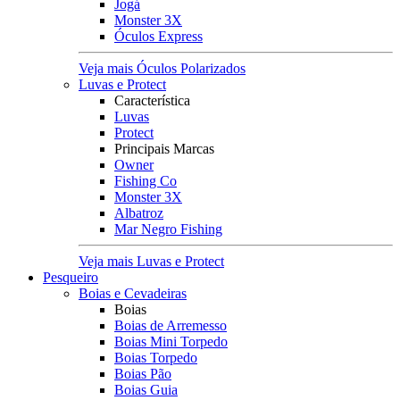
Jogá
Monster 3X
Óculos Express
Veja mais Óculos Polarizados
Luvas e Protect
Característica
Luvas
Protect
Principais Marcas
Owner
Fishing Co
Monster 3X
Albatroz
Mar Negro Fishing
Veja mais Luvas e Protect
Pesqueiro
Boias e Cevadeiras
Boias
Boias de Arremesso
Boias Mini Torpedo
Boias Torpedo
Boias Pão
Boias Guia