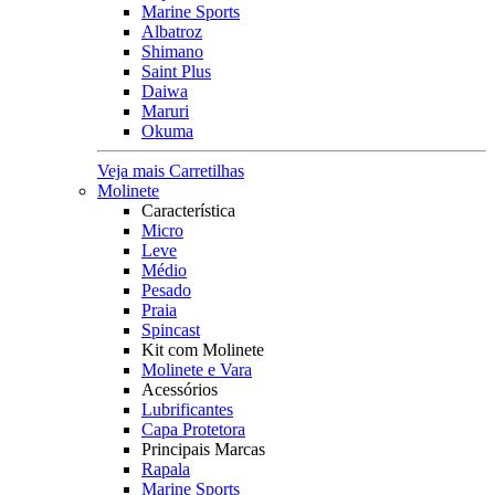
Marine Sports
Albatroz
Shimano
Saint Plus
Daiwa
Maruri
Okuma
Veja mais Carretilhas
Molinete
Característica
Micro
Leve
Médio
Pesado
Praia
Spincast
Kit com Molinete
Molinete e Vara
Acessórios
Lubrificantes
Capa Protetora
Principais Marcas
Rapala
Marine Sports