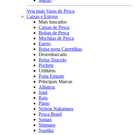
Maruri
Veja mais Varas de Pesca
Caixas e Estojos
Mais buscados
Caixas de Pesca
Bolsas de Pesca
Mochilas de Pesca
Estojo
Bolsa porta Carretilhas
Desembarcado
Bolsa Tiracolo
Pochete
Utilitário
Porta Empate
Principais Marcas
Albatroz
Jogá
Raju
Plano
Nelson Nakamura
Pesca Brasil
Sumax
Shimano
Nautika