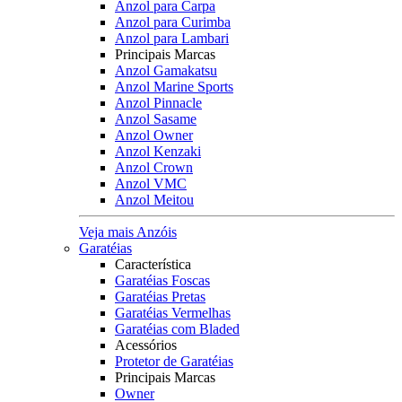
Anzol para Carpa
Anzol para Curimba
Anzol para Lambari
Principais Marcas
Anzol Gamakatsu
Anzol Marine Sports
Anzol Pinnacle
Anzol Sasame
Anzol Owner
Anzol Kenzaki
Anzol Crown
Anzol VMC
Anzol Meitou
Veja mais Anzóis
Garatéias
Característica
Garatéias Foscas
Garatéias Pretas
Garatéias Vermelhas
Garatéias com Bladed
Acessórios
Protetor de Garatéias
Principais Marcas
Owner