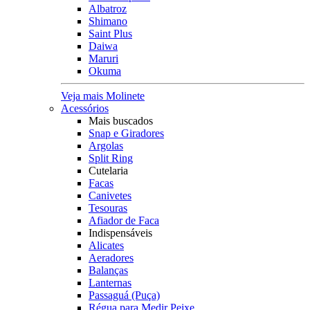
Albatroz
Shimano
Saint Plus
Daiwa
Maruri
Okuma
Veja mais Molinete
Acessórios
Mais buscados
Snap e Giradores
Argolas
Split Ring
Cutelaria
Facas
Canivetes
Tesouras
Afiador de Faca
Indispensáveis
Alicates
Aeradores
Balanças
Lanternas
Passaguá (Puça)
Régua para Medir Peixe