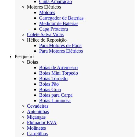
Cinta Amarração
Motores Elétricos
Motores
Carregador de Baterias
Medidor de Baterias
Capa Protetora
Colete Salva Vidas
Hélice de Reposição
Para Motores de Popa
Para Motores Elétricos
Pesqueiro
Boias
Boias de Arremesso
Boias Mini Torpedo
Boias Torpedo
Boias Pão
Boias Guia
Boias para Carpa
Boias Luminosa
Cevadeiras
Anteninhas
Miçangas
Flutuador EVA
Molinetes
Carretilhas