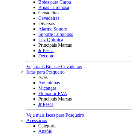
Boias para Carpa
Boias Luminosa
Cevadeiras
Cevadeiras
Diversos
Alarme Sonoro
Suporte Luminoso
Luz Quimica
Principais Marcas
Jr Pesca
Deconto
Veja mais Boias e Cevadeiras
Iscas para Pesqueiro
Iscas
Anteninhas
Miçangas
Flutuador EVA
Principais Marcas
Jr Pesca
Veja mais Iscas para Pesqueiro
Acessórios
Categoria
Anzóis