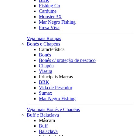
BRK
Fishing Co
Cardume
Monster 3X
Mar Negro Fishing
Presa Viva
Veja mais Roupas
Bonés e Chapéus
Característica
Bonés
Bonés c/ proteção de pescoço
Chapéu
Viseira
Principais Marcas
BRK
Vida de Pescador
Sumax
Mar Negro Fishing
Veja mais Bonés e Chapéus
Buff e Balaclava
Máscara
Buff
Balaclava