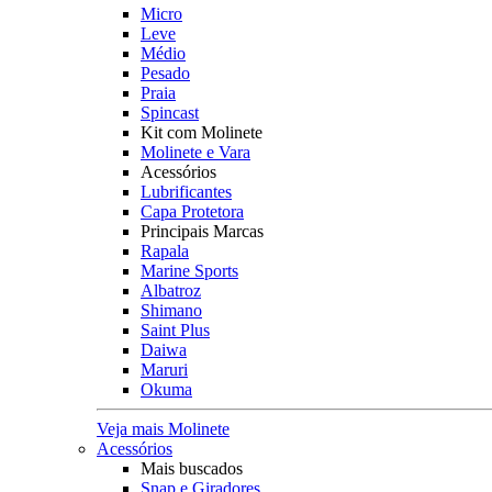
Micro
Leve
Médio
Pesado
Praia
Spincast
Kit com Molinete
Molinete e Vara
Acessórios
Lubrificantes
Capa Protetora
Principais Marcas
Rapala
Marine Sports
Albatroz
Shimano
Saint Plus
Daiwa
Maruri
Okuma
Veja mais Molinete
Acessórios
Mais buscados
Snap e Giradores