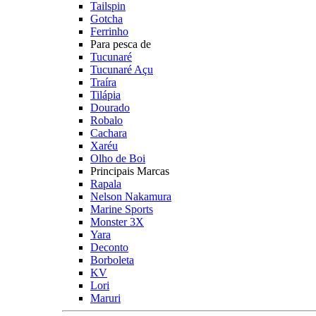
Tailspin
Gotcha
Ferrinho
Para pesca de
Tucunaré
Tucunaré Açu
Traíra
Tilápia
Dourado
Robalo
Cachara
Xaréu
Olho de Boi
Principais Marcas
Rapala
Nelson Nakamura
Marine Sports
Monster 3X
Yara
Deconto
Borboleta
KV
Lori
Maruri