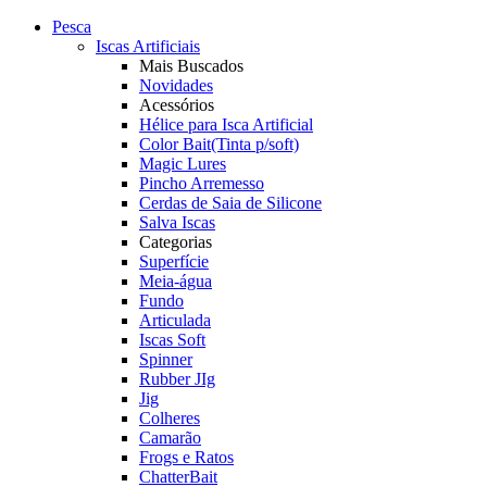
Pesca
Iscas Artificiais
Mais Buscados
Novidades
Acessórios
Hélice para Isca Artificial
Color Bait(Tinta p/soft)
Magic Lures
Pincho Arremesso
Cerdas de Saia de Silicone
Salva Iscas
Categorias
Superfície
Meia-água
Fundo
Articulada
Iscas Soft
Spinner
Rubber JIg
Jig
Colheres
Camarão
Frogs e Ratos
ChatterBait