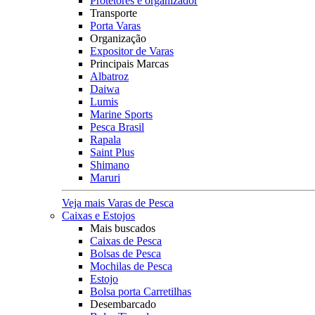
Protetores e organizador
Transporte
Porta Varas
Organização
Expositor de Varas
Principais Marcas
Albatroz
Daiwa
Lumis
Marine Sports
Pesca Brasil
Rapala
Saint Plus
Shimano
Maruri
Veja mais Varas de Pesca
Caixas e Estojos
Mais buscados
Caixas de Pesca
Bolsas de Pesca
Mochilas de Pesca
Estojo
Bolsa porta Carretilhas
Desembarcado