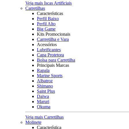
Veja mais Iscas Artificiais
Carretilhas
Características
Perfil Baixo
Perfil Alto
Big Game
Kits Promocionais
Carrretilha e Vara
Acessórios
Lubrificantes
Capa Protetora
Bolsa para Carretilha
Principais Marcas
Rapala
Marine Sports
Albatroz
Shimano
Saint Plus
Daiwa
Maruri
Okuma
Veja mais Carretilhas
Molinete
Característica