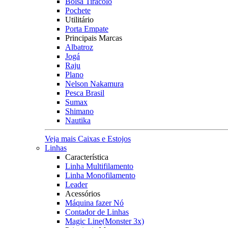
Bolsa Tiracolo
Pochete
Utilitário
Porta Empate
Principais Marcas
Albatroz
Jogá
Raju
Plano
Nelson Nakamura
Pesca Brasil
Sumax
Shimano
Nautika
Veja mais Caixas e Estojos
Linhas
Característica
Linha Multifilamento
Linha Monofilamento
Leader
Acessórios
Máquina fazer Nó
Contador de Linhas
Magic Line(Monster 3x)