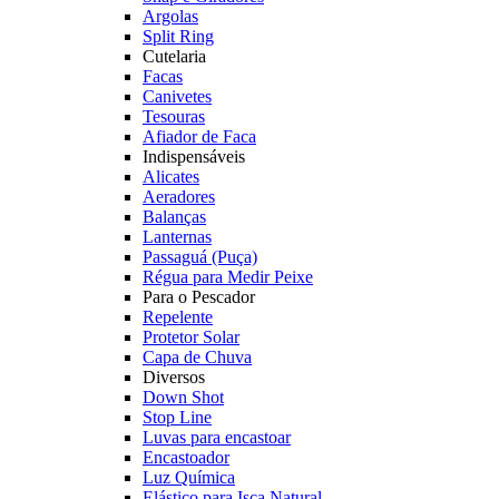
Argolas
Split Ring
Cutelaria
Facas
Canivetes
Tesouras
Afiador de Faca
Indispensáveis
Alicates
Aeradores
Balanças
Lanternas
Passaguá (Puça)
Régua para Medir Peixe
Para o Pescador
Repelente
Protetor Solar
Capa de Chuva
Diversos
Down Shot
Stop Line
Luvas para encastoar
Encastoador
Luz Química
Elástico para Isca Natural