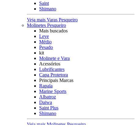
Saint
Shimano
Veja mais Varas Pesqueiro
Molinetes Pesqueiro
Mais buscados
Leve
Médio
Pesado
kit
Molinete e Vara
Acessórios
Lubrificantes
Capa Protetora
Principais Marcas
Rapala
Marine Sports
Albatroz
Daiwa
Saint Plus
Shimano
Veja mais Molinetes Pesqueiro
Carretilhas Pesqueiro
Característica