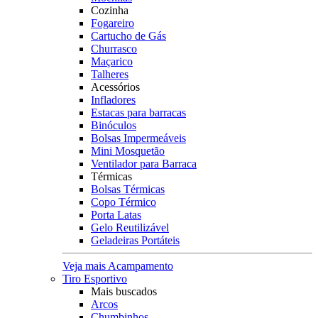
Cozinha
Fogareiro
Cartucho de Gás
Churrasco
Maçarico
Talheres
Acessórios
Infladores
Estacas para barracas
Binóculos
Bolsas Impermeáveis
Mini Mosquetão
Ventilador para Barraca
Térmicas
Bolsas Térmicas
Copo Térmico
Porta Latas
Gelo Reutilizável
Geladeiras Portáteis
Veja mais Acampamento
Tiro Esportivo
Mais buscados
Arcos
Chumbinhos