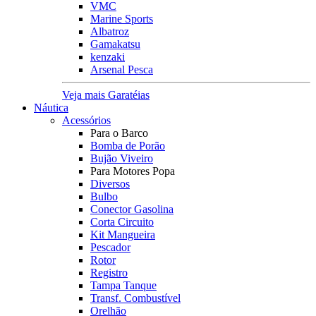
VMC
Marine Sports
Albatroz
Gamakatsu
kenzaki
Arsenal Pesca
Veja mais Garatéias
Náutica
Acessórios
Para o Barco
Bomba de Porão
Bujão Viveiro
Para Motores Popa
Diversos
Bulbo
Conector Gasolina
Corta Circuito
Kit Mangueira
Pescador
Rotor
Registro
Tampa Tanque
Transf. Combustível
Orelhão