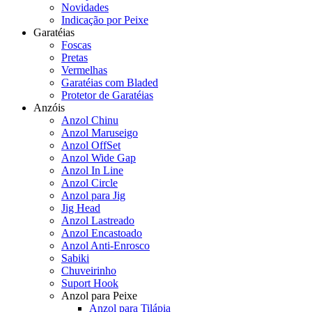
Novidades
Indicação por Peixe
Garatéias
Foscas
Pretas
Vermelhas
Garatéias com Bladed
Protetor de Garatéias
Anzóis
Anzol Chinu
Anzol Maruseigo
Anzol OffSet
Anzol Wide Gap
Anzol In Line
Anzol Circle
Anzol para Jig
Jig Head
Anzol Lastreado
Anzol Encastoado
Anzol Anti-Enrosco
Sabiki
Chuveirinho
Suport Hook
Anzol para Peixe
Anzol para Tilápia