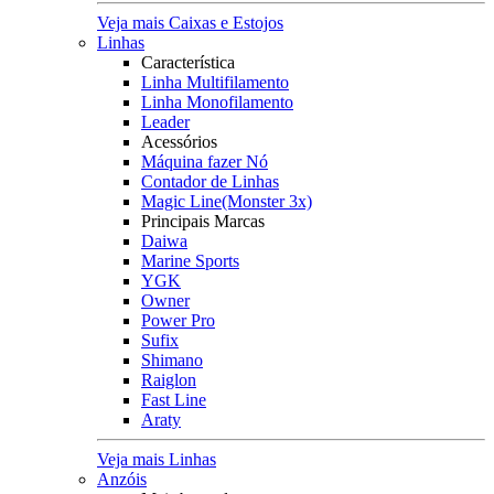
Veja mais Caixas e Estojos
Linhas
Característica
Linha Multifilamento
Linha Monofilamento
Leader
Acessórios
Máquina fazer Nó
Contador de Linhas
Magic Line(Monster 3x)
Principais Marcas
Daiwa
Marine Sports
YGK
Owner
Power Pro
Sufix
Shimano
Raiglon
Fast Line
Araty
Veja mais Linhas
Anzóis