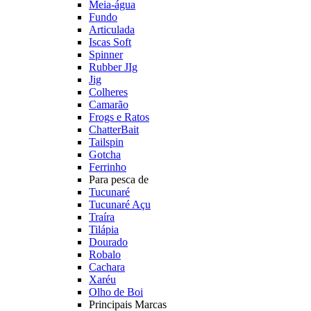
Meia-água
Fundo
Articulada
Iscas Soft
Spinner
Rubber JIg
Jig
Colheres
Camarão
Frogs e Ratos
ChatterBait
Tailspin
Gotcha
Ferrinho
Para pesca de
Tucunaré
Tucunaré Açu
Traíra
Tilápia
Dourado
Robalo
Cachara
Xaréu
Olho de Boi
Principais Marcas