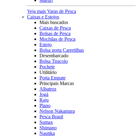
Maruri
Veja mais Varas de Pesca
Caixas e Estojos
Mais buscados
Caixas de Pesca
Bolsas de Pesca
Mochilas de Pesca
Estojo
Bolsa porta Carretilhas
Desembarcado
Bolsa Tiracolo
Pochete
Utilitário
Porta Empate
Principais Marcas
Albatroz
Jogá
Raju
Plano
Nelson Nakamura
Pesca Brasil
Sumax
Shimano
Nautika