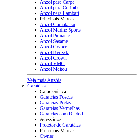
Anzol para Carpa
Anzol para Curimba
Anzol para Lambari
Principais Marcas
Anzol Gamakatsu
Anzol Marine Sports
Anzol Pinnacle
Anzol Sasame
Anzol Owner
Anzol Kenzaki
Anzol Crown
Anzol VMC
Anzol Meitou
Veja mais Anzóis
Garatéias
Característica
Garatéias Foscas
Garatéias Pretas
Garatéias Vermelhas
Garatéias com Bladed
Acessórios
Protetor de Garatéias
Principais Marcas
Owner