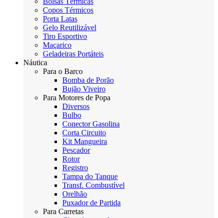
Bolsas Térmicas
Copos Térmicos
Porta Latas
Gelo Reutilizável
Tiro Esportivo
Maçarico
Geladeiras Portáteis
Náutica
Para o Barco
Bomba de Porão
Bujão Viveiro
Para Motores de Popa
Diversos
Bulbo
Conector Gasolina
Corta Circuito
Kit Mangueira
Pescador
Rotor
Registro
Tampa do Tanque
Transf. Combustível
Orelhão
Puxador de Partida
Para Carretas