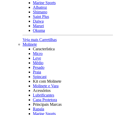
Marine Sports
Albatroz
Shimano
Saint Plus
Daiwa
Maruri
Okuma
Veja mais Carretilhas
Molinete
Característica
Micro
Leve
Médio
Pesado
Praia
Spincast
Kit com Molinete
Molinete e Vara
Acessórios
Lubrificantes
Capa Protetora
Principais Marcas
Rapala
Marine Sports