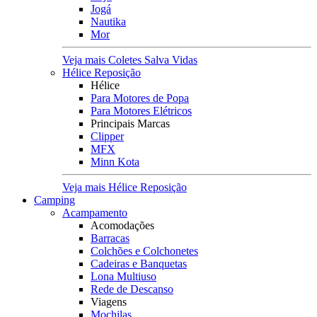
Jogá
Nautika
Mor
Veja mais Coletes Salva Vidas
Hélice Reposição
Hélice
Para Motores de Popa
Para Motores Elétricos
Principais Marcas
Clipper
MFX
Minn Kota
Veja mais Hélice Reposição
Camping
Acampamento
Acomodações
Barracas
Colchões e Colchonetes
Cadeiras e Banquetas
Lona Multiuso
Rede de Descanso
Viagens
Mochilas