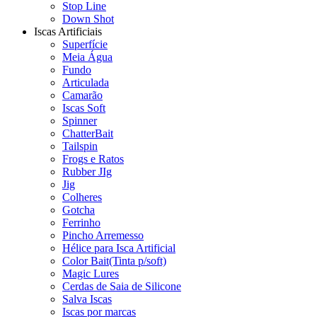
Stop Line
Down Shot
Iscas Artificiais
Superfície
Meia Água
Fundo
Articulada
Camarão
Iscas Soft
Spinner
ChatterBait
Tailspin
Frogs e Ratos
Rubber JIg
Jig
Colheres
Gotcha
Ferrinho
Pincho Arremesso
Hélice para Isca Artificial
Color Bait(Tinta p/soft)
Magic Lures
Cerdas de Saia de Silicone
Salva Iscas
Iscas por marcas