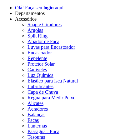
Olá! Faça seu
login
aqui
Departamentos
Acessórios
Snap e Giradores
Argolas
Split Ring
Afiador de Faca
Luvas para Encastoador
Encastoador
Repelente
Protetor Solar
Canivetes
Luz Química
Elástico para Isca Natural
Lubrificantes
Capa de Chuva
Régua para Medir Peixe
Alicates
Aeradores
Balanças
Facas
Lanternas
Passaguá - Puça
Tesouras