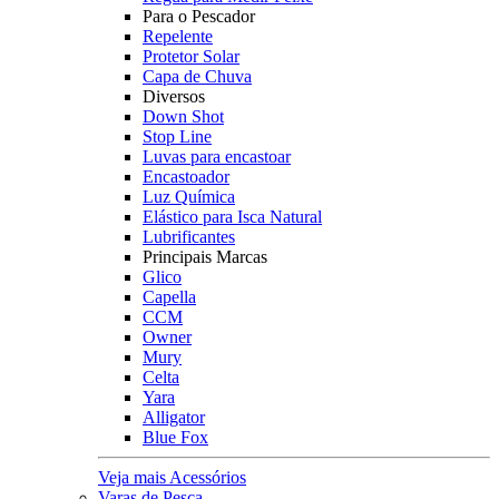
Para o Pescador
Repelente
Protetor Solar
Capa de Chuva
Diversos
Down Shot
Stop Line
Luvas para encastoar
Encastoador
Luz Química
Elástico para Isca Natural
Lubrificantes
Principais Marcas
Glico
Capella
CCM
Owner
Mury
Celta
Yara
Alligator
Blue Fox
Veja mais Acessórios
Varas de Pesca