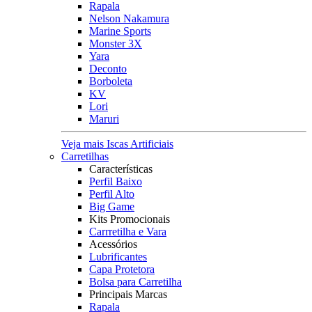
Rapala
Nelson Nakamura
Marine Sports
Monster 3X
Yara
Deconto
Borboleta
KV
Lori
Maruri
Veja mais Iscas Artificiais
Carretilhas
Características
Perfil Baixo
Perfil Alto
Big Game
Kits Promocionais
Carrretilha e Vara
Acessórios
Lubrificantes
Capa Protetora
Bolsa para Carretilha
Principais Marcas
Rapala