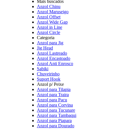
Mais buscados
Anzol Chinu
Anzol Maruseigo
Anzol Offset
Anzol Wide Gap
Anzol in Line
Anzol Circle
Categoria
Anzol para Jig
Jig Head
Anzol Lastreado
Anzol Encastoado
Anzol Anti Enrosco
Sabiki
Chuveirinho
Suport Hook
Anzol p/ Peixe
Anzol para Tilapia
Anzol para Traira
Anzol para Pacu
Anzol para Corvina
Anzol para Tucunare
Anzol para Tambaqui
Anzol para Piapara
Anzol para Dourado