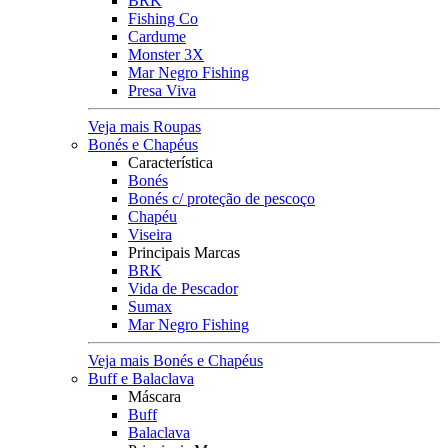
BRK
Fishing Co
Cardume
Monster 3X
Mar Negro Fishing
Presa Viva
Veja mais Roupas
Bonés e Chapéus
Característica
Bonés
Bonés c/ proteção de pescoço
Chapéu
Viseira
Principais Marcas
BRK
Vida de Pescador
Sumax
Mar Negro Fishing
Veja mais Bonés e Chapéus
Buff e Balaclava
Máscara
Buff
Balaclava