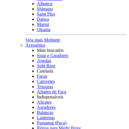
Albatroz
Shimano
Saint Plus
Daiwa
Maruri
Okuma
Veja mais Molinete
Acessórios
Mais buscados
Snap e Giradores
Argolas
Split Ring
Cutelaria
Facas
Canivetes
Tesouras
Afiador de Faca
Indispensáveis
Alicates
Aeradores
Balanças
Lanternas
Passaguá (Puça)
Régua para Medir Peixe