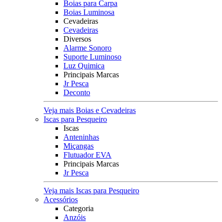
Boias para Carpa
Boias Luminosa
Cevadeiras
Cevadeiras
Diversos
Alarme Sonoro
Suporte Luminoso
Luz Quimica
Principais Marcas
Jr Pesca
Deconto
Veja mais Boias e Cevadeiras
Iscas para Pesqueiro
Iscas
Anteninhas
Miçangas
Flutuador EVA
Principais Marcas
Jr Pesca
Veja mais Iscas para Pesqueiro
Acessórios
Categoria
Anzóis