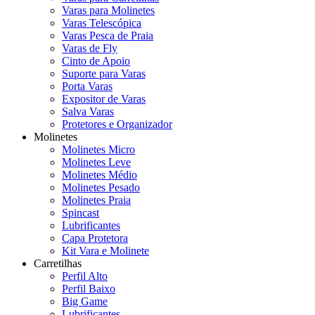
Varas para Molinetes
Varas Telescópica
Varas Pesca de Praia
Varas de Fly
Cinto de Apoio
Suporte para Varas
Porta Varas
Expositor de Varas
Salva Varas
Protetores e Organizador
Molinetes
Molinetes Micro
Molinetes Leve
Molinetes Médio
Molinetes Pesado
Molinetes Praia
Spincast
Lubrificantes
Capa Protetora
Kit Vara e Molinete
Carretilhas
Perfil Alto
Perfil Baixo
Big Game
Lubrificantes