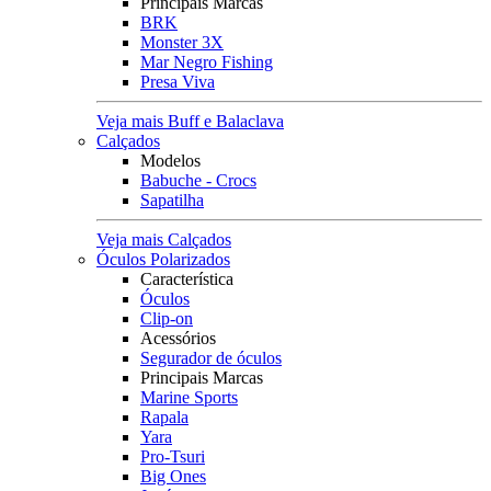
Principais Marcas
BRK
Monster 3X
Mar Negro Fishing
Presa Viva
Veja mais Buff e Balaclava
Calçados
Modelos
Babuche - Crocs
Sapatilha
Veja mais Calçados
Óculos Polarizados
Característica
Óculos
Clip-on
Acessórios
Segurador de óculos
Principais Marcas
Marine Sports
Rapala
Yara
Pro-Tsuri
Big Ones