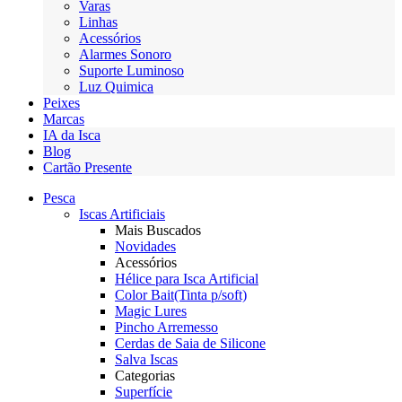
Varas
Linhas
Acessórios
Alarmes Sonoro
Suporte Luminoso
Luz Quimica
Peixes
Marcas
IA da Isca
Blog
Cartão Presente
Pesca
Iscas Artificiais
Mais Buscados
Novidades
Acessórios
Hélice para Isca Artificial
Color Bait(Tinta p/soft)
Magic Lures
Pincho Arremesso
Cerdas de Saia de Silicone
Salva Iscas
Categorias
Superfície