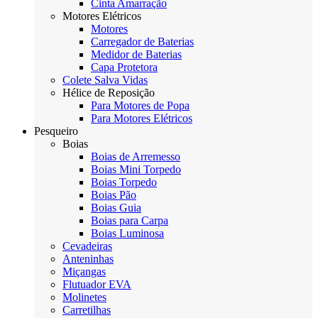
Cinta Amarração
Motores Elétricos
Motores
Carregador de Baterias
Medidor de Baterias
Capa Protetora
Colete Salva Vidas
Hélice de Reposição
Para Motores de Popa
Para Motores Elétricos
Pesqueiro
Boias
Boias de Arremesso
Boias Mini Torpedo
Boias Torpedo
Boias Pão
Boias Guia
Boias para Carpa
Boias Luminosa
Cevadeiras
Anteninhas
Miçangas
Flutuador EVA
Molinetes
Carretilhas