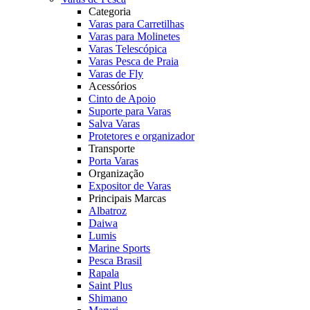
Categoria
Varas para Carretilhas
Varas para Molinetes
Varas Telescópica
Varas Pesca de Praia
Varas de Fly
Acessórios
Cinto de Apoio
Suporte para Varas
Salva Varas
Protetores e organizador
Transporte
Porta Varas
Organização
Expositor de Varas
Principais Marcas
Albatroz
Daiwa
Lumis
Marine Sports
Pesca Brasil
Rapala
Saint Plus
Shimano