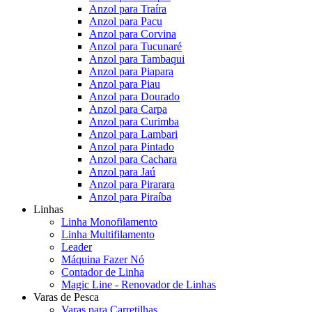
Anzol para Traíra
Anzol para Pacu
Anzol para Corvina
Anzol para Tucunaré
Anzol para Tambaqui
Anzol para Piapara
Anzol para Piau
Anzol para Dourado
Anzol para Carpa
Anzol para Curimba
Anzol para Lambari
Anzol para Pintado
Anzol para Cachara
Anzol para Jaú
Anzol para Pirarara
Anzol para Piraíba
Linhas
Linha Monofilamento
Linha Multifilamento
Leader
Máquina Fazer Nó
Contador de Linha
Magic Line - Renovador de Linhas
Varas de Pesca
Varas para Carretilhas