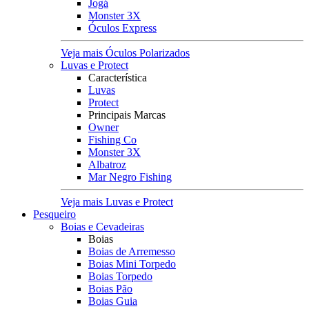
Jogá
Monster 3X
Óculos Express
Veja mais Óculos Polarizados
Luvas e Protect
Característica
Luvas
Protect
Principais Marcas
Owner
Fishing Co
Monster 3X
Albatroz
Mar Negro Fishing
Veja mais Luvas e Protect
Pesqueiro
Boias e Cevadeiras
Boias
Boias de Arremesso
Boias Mini Torpedo
Boias Torpedo
Boias Pão
Boias Guia