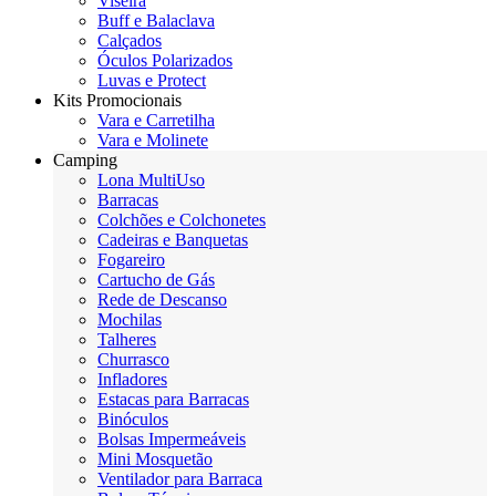
Viseira
Buff e Balaclava
Calçados
Óculos Polarizados
Luvas e Protect
Kits Promocionais
Vara e Carretilha
Vara e Molinete
Camping
Lona MultiUso
Barracas
Colchões e Colchonetes
Cadeiras e Banquetas
Fogareiro
Cartucho de Gás
Rede de Descanso
Mochilas
Talheres
Churrasco
Infladores
Estacas para Barracas
Binóculos
Bolsas Impermeáveis
Mini Mosquetão
Ventilador para Barraca