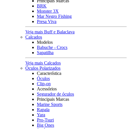
Principais Marcas
BRK
Monster 3X
Mar Negro Fishing
Presa Viva
Veja mais Buff e Balaclava
Calçados
Modelos
Babuche - Crocs
Sapatilha
Veja mais Calçados
Óculos Polarizados
Característica
Óculos
Clip-on
Acessórios
Segurador de óculos
Principais Marcas
Marine Sports
Rapala
Yara
Pro-Tsuri
Big Ones