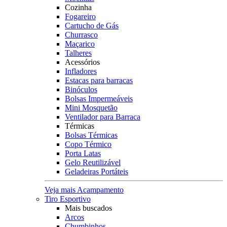
Cozinha
Fogareiro
Cartucho de Gás
Churrasco
Maçarico
Talheres
Acessórios
Infladores
Estacas para barracas
Binóculos
Bolsas Impermeáveis
Mini Mosquetão
Ventilador para Barraca
Térmicas
Bolsas Térmicas
Copo Térmico
Porta Latas
Gelo Reutilizável
Geladeiras Portáteis
Veja mais Acampamento
Tiro Esportivo
Mais buscados
Arcos
Chumbinhos