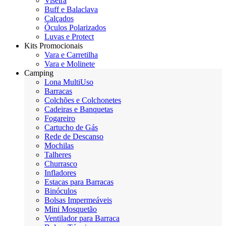
Viseira
Buff e Balaclava
Calçados
Óculos Polarizados
Luvas e Protect
Kits Promocionais
Vara e Carretilha
Vara e Molinete
Camping
Lona MultiUso
Barracas
Colchões e Colchonetes
Cadeiras e Banquetas
Fogareiro
Cartucho de Gás
Rede de Descanso
Mochilas
Talheres
Churrasco
Infladores
Estacas para Barracas
Binóculos
Bolsas Impermeáveis
Mini Mosquetão
Ventilador para Barraca