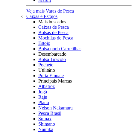
Maruri
Veja mais Varas de Pesca
Caixas e Estojos
Mais buscados
Caixas de Pesca
Bolsas de Pesca
Mochilas de Pesca
Estojo
Bolsa porta Carretilhas
Desembarcado
Bolsa Tiracolo
Pochete
Utilitário
Porta Empate
Principais Marcas
Albatroz
Jogá
Raju
Plano
Nelson Nakamura
Pesca Brasil
Sumax
Shimano
Nautika