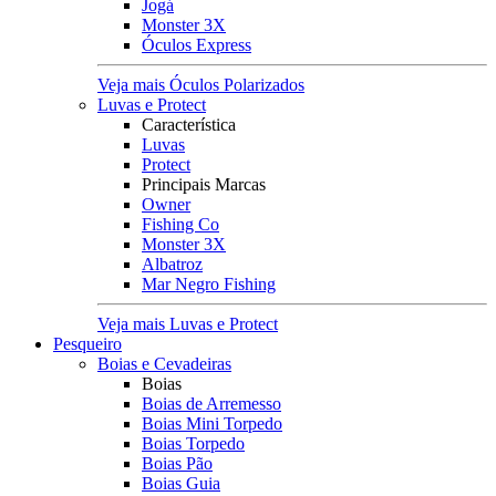
Jogá
Monster 3X
Óculos Express
Veja mais Óculos Polarizados
Luvas e Protect
Característica
Luvas
Protect
Principais Marcas
Owner
Fishing Co
Monster 3X
Albatroz
Mar Negro Fishing
Veja mais Luvas e Protect
Pesqueiro
Boias e Cevadeiras
Boias
Boias de Arremesso
Boias Mini Torpedo
Boias Torpedo
Boias Pão
Boias Guia