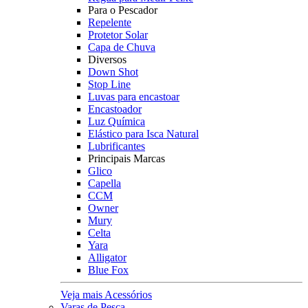
Para o Pescador
Repelente
Protetor Solar
Capa de Chuva
Diversos
Down Shot
Stop Line
Luvas para encastoar
Encastoador
Luz Química
Elástico para Isca Natural
Lubrificantes
Principais Marcas
Glico
Capella
CCM
Owner
Mury
Celta
Yara
Alligator
Blue Fox
Veja mais Acessórios
Varas de Pesca