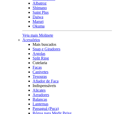
Albatroz
Shimano
Saint Plus
Daiwa
Maruri
Okuma
Veja mais Molinete
Acessórios
Mais buscados
Snap e Giradores
Argolas
Split Ring
Cutelaria
Facas
Canivetes
Tesouras
Afiador de Faca
Indispensáveis
Alicates
Aeradores
Balanças
Lanternas
Passaguá (Puça)
Régua para Medir Peixe