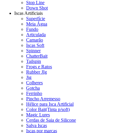
Stop Line
Down Shot
Iscas Artificiais
Superfície
Meia Água
Fundo
Articulada
Camarão
Iscas Soft
Spinner
ChatterBait
Tailspin
Frogs e Ratos
Rubber JIg
Jig
Colheres
Gotcha
Ferrinho
Pincho Arremesso
Hélice para Isca Artificial
Color Bait(Tinta p/soft)
Magic Lures
Cerdas de Saia de Silicone
Salva Iscas
Iscas por marcas