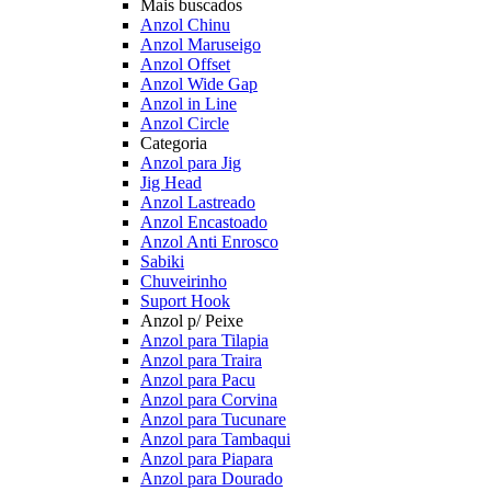
Mais buscados
Anzol Chinu
Anzol Maruseigo
Anzol Offset
Anzol Wide Gap
Anzol in Line
Anzol Circle
Categoria
Anzol para Jig
Jig Head
Anzol Lastreado
Anzol Encastoado
Anzol Anti Enrosco
Sabiki
Chuveirinho
Suport Hook
Anzol p/ Peixe
Anzol para Tilapia
Anzol para Traira
Anzol para Pacu
Anzol para Corvina
Anzol para Tucunare
Anzol para Tambaqui
Anzol para Piapara
Anzol para Dourado