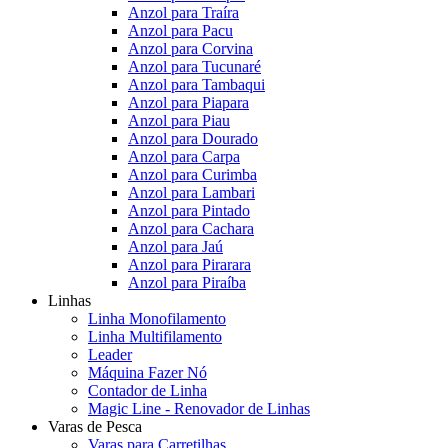
Anzol para Traíra
Anzol para Pacu
Anzol para Corvina
Anzol para Tucunaré
Anzol para Tambaqui
Anzol para Piapara
Anzol para Piau
Anzol para Dourado
Anzol para Carpa
Anzol para Curimba
Anzol para Lambari
Anzol para Pintado
Anzol para Cachara
Anzol para Jaú
Anzol para Pirarara
Anzol para Piraíba
Linhas
Linha Monofilamento
Linha Multifilamento
Leader
Máquina Fazer Nó
Contador de Linha
Magic Line - Renovador de Linhas
Varas de Pesca
Varas para Carretilhas