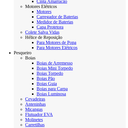
Cinta Amarração
Motores Elétricos
Motores
Carregador de Baterias
Medidor de Baterias
Capa Protetora
Colete Salva Vidas
Hélice de Reposição
Para Motores de Popa
Para Motores Elétricos
Pesqueiro
Boias
Boias de Arremesso
Boias Mini Torpedo
Boias Torpedo
Boias Pão
Boias Guia
Boias para Carpa
Boias Luminosa
Cevadeiras
Anteninhas
Miçangas
Flutuador EVA
Molinetes
Carretilhas