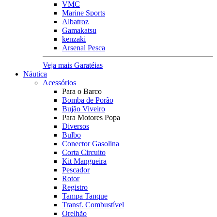
VMC
Marine Sports
Albatroz
Gamakatsu
kenzaki
Arsenal Pesca
Veja mais Garatéias
Náutica
Acessórios
Para o Barco
Bomba de Porão
Bujão Viveiro
Para Motores Popa
Diversos
Bulbo
Conector Gasolina
Corta Circuito
Kit Mangueira
Pescador
Rotor
Registro
Tampa Tanque
Transf. Combustível
Orelhão