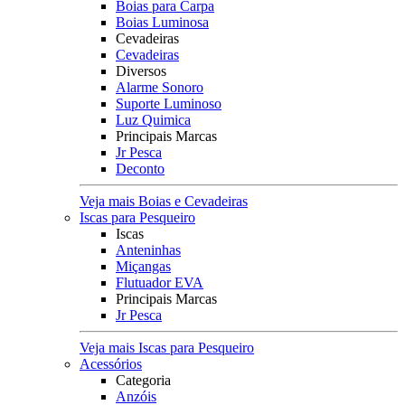
Boias para Carpa
Boias Luminosa
Cevadeiras
Cevadeiras
Diversos
Alarme Sonoro
Suporte Luminoso
Luz Quimica
Principais Marcas
Jr Pesca
Deconto
Veja mais Boias e Cevadeiras
Iscas para Pesqueiro
Iscas
Anteninhas
Miçangas
Flutuador EVA
Principais Marcas
Jr Pesca
Veja mais Iscas para Pesqueiro
Acessórios
Categoria
Anzóis