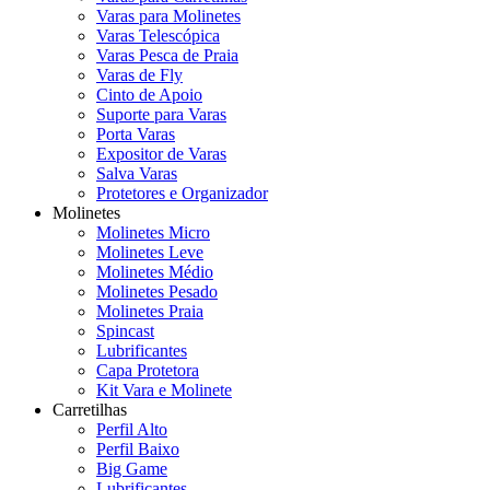
Varas para Molinetes
Varas Telescópica
Varas Pesca de Praia
Varas de Fly
Cinto de Apoio
Suporte para Varas
Porta Varas
Expositor de Varas
Salva Varas
Protetores e Organizador
Molinetes
Molinetes Micro
Molinetes Leve
Molinetes Médio
Molinetes Pesado
Molinetes Praia
Spincast
Lubrificantes
Capa Protetora
Kit Vara e Molinete
Carretilhas
Perfil Alto
Perfil Baixo
Big Game
Lubrificantes