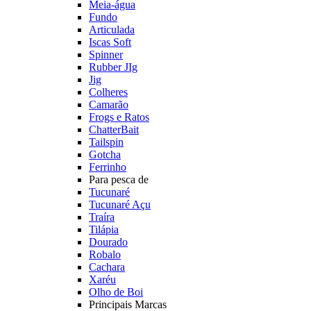
Meia-água
Fundo
Articulada
Iscas Soft
Spinner
Rubber JIg
Jig
Colheres
Camarão
Frogs e Ratos
ChatterBait
Tailspin
Gotcha
Ferrinho
Para pesca de
Tucunaré
Tucunaré Açu
Traíra
Tilápia
Dourado
Robalo
Cachara
Xaréu
Olho de Boi
Principais Marcas