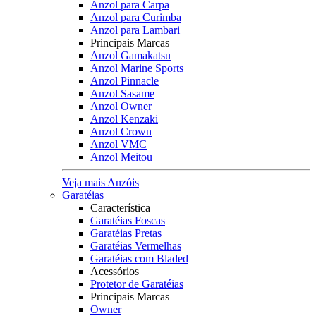
Anzol para Carpa
Anzol para Curimba
Anzol para Lambari
Principais Marcas
Anzol Gamakatsu
Anzol Marine Sports
Anzol Pinnacle
Anzol Sasame
Anzol Owner
Anzol Kenzaki
Anzol Crown
Anzol VMC
Anzol Meitou
Veja mais Anzóis
Garatéias
Característica
Garatéias Foscas
Garatéias Pretas
Garatéias Vermelhas
Garatéias com Bladed
Acessórios
Protetor de Garatéias
Principais Marcas
Owner