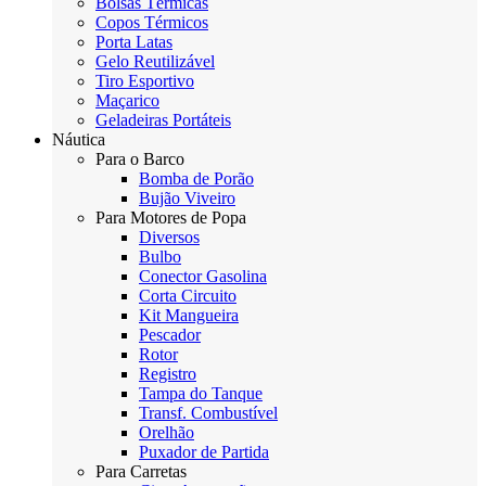
Bolsas Térmicas
Copos Térmicos
Porta Latas
Gelo Reutilizável
Tiro Esportivo
Maçarico
Geladeiras Portáteis
Náutica
Para o Barco
Bomba de Porão
Bujão Viveiro
Para Motores de Popa
Diversos
Bulbo
Conector Gasolina
Corta Circuito
Kit Mangueira
Pescador
Rotor
Registro
Tampa do Tanque
Transf. Combustível
Orelhão
Puxador de Partida
Para Carretas