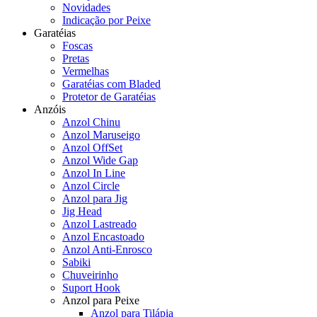
Novidades
Indicação por Peixe
Garatéias
Foscas
Pretas
Vermelhas
Garatéias com Bladed
Protetor de Garatéias
Anzóis
Anzol Chinu
Anzol Maruseigo
Anzol OffSet
Anzol Wide Gap
Anzol In Line
Anzol Circle
Anzol para Jig
Jig Head
Anzol Lastreado
Anzol Encastoado
Anzol Anti-Enrosco
Sabiki
Chuveirinho
Suport Hook
Anzol para Peixe
Anzol para Tilápia