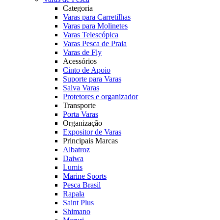
Categoria
Varas para Carretilhas
Varas para Molinetes
Varas Telescópica
Varas Pesca de Praia
Varas de Fly
Acessórios
Cinto de Apoio
Suporte para Varas
Salva Varas
Protetores e organizador
Transporte
Porta Varas
Organização
Expositor de Varas
Principais Marcas
Albatroz
Daiwa
Lumis
Marine Sports
Pesca Brasil
Rapala
Saint Plus
Shimano