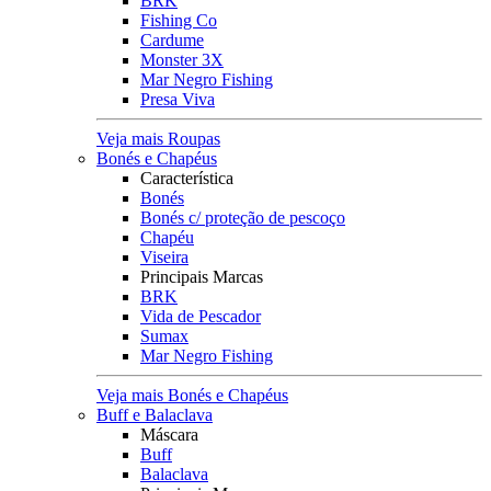
BRK
Fishing Co
Cardume
Monster 3X
Mar Negro Fishing
Presa Viva
Veja mais Roupas
Bonés e Chapéus
Característica
Bonés
Bonés c/ proteção de pescoço
Chapéu
Viseira
Principais Marcas
BRK
Vida de Pescador
Sumax
Mar Negro Fishing
Veja mais Bonés e Chapéus
Buff e Balaclava
Máscara
Buff
Balaclava