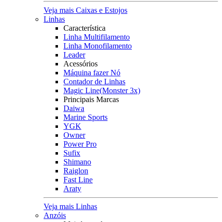
Veja mais Caixas e Estojos
Linhas
Característica
Linha Multifilamento
Linha Monofilamento
Leader
Acessórios
Máquina fazer Nó
Contador de Linhas
Magic Line(Monster 3x)
Principais Marcas
Daiwa
Marine Sports
YGK
Owner
Power Pro
Sufix
Shimano
Raiglon
Fast Line
Araty
Veja mais Linhas
Anzóis