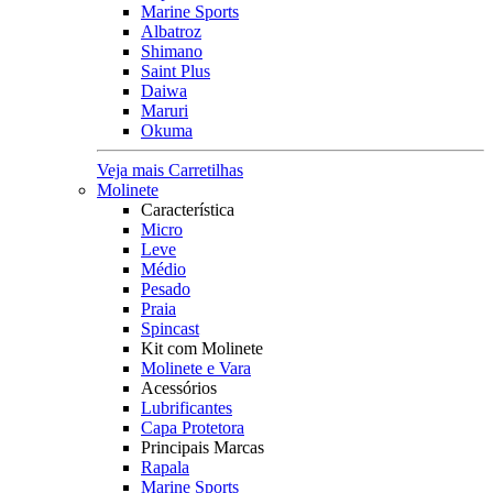
Marine Sports
Albatroz
Shimano
Saint Plus
Daiwa
Maruri
Okuma
Veja mais Carretilhas
Molinete
Característica
Micro
Leve
Médio
Pesado
Praia
Spincast
Kit com Molinete
Molinete e Vara
Acessórios
Lubrificantes
Capa Protetora
Principais Marcas
Rapala
Marine Sports