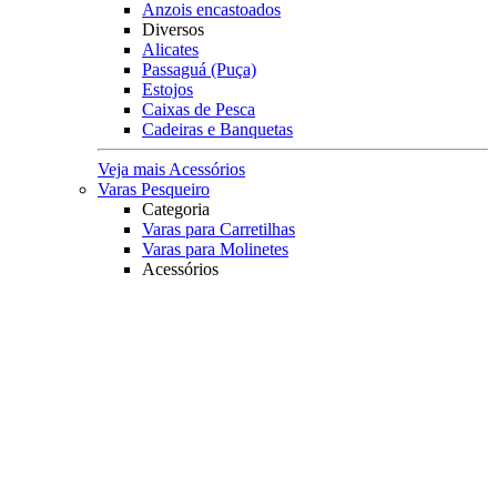
Anzois encastoados
Diversos
Alicates
Passaguá (Puça)
Estojos
Caixas de Pesca
Cadeiras e Banquetas
Veja mais Acessórios
Varas Pesqueiro
Categoria
Varas para Carretilhas
Varas para Molinetes
Acessórios
Suporte para Varas
Transporte
Tubo porta Varas
Organização
Expositores
Principais Marcas
Albatroz
Daiwa
Lumis
Marine Sports
Pesca Brasil