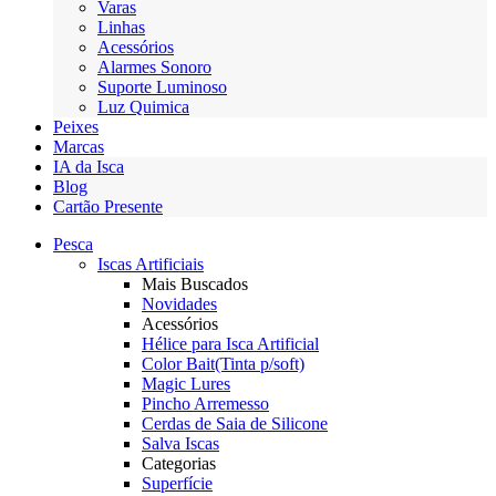
Varas
Linhas
Acessórios
Alarmes Sonoro
Suporte Luminoso
Luz Quimica
Peixes
Marcas
IA da Isca
Blog
Cartão Presente
Pesca
Iscas Artificiais
Mais Buscados
Novidades
Acessórios
Hélice para Isca Artificial
Color Bait(Tinta p/soft)
Magic Lures
Pincho Arremesso
Cerdas de Saia de Silicone
Salva Iscas
Categorias
Superfície