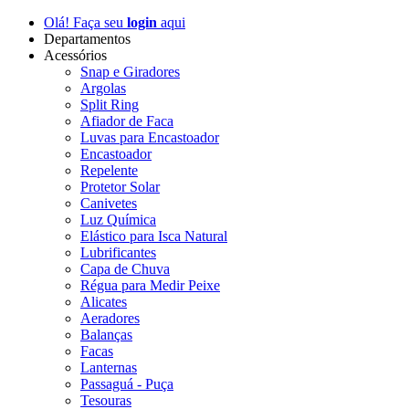
Olá! Faça seu
login
aqui
Departamentos
Acessórios
Snap e Giradores
Argolas
Split Ring
Afiador de Faca
Luvas para Encastoador
Encastoador
Repelente
Protetor Solar
Canivetes
Luz Química
Elástico para Isca Natural
Lubrificantes
Capa de Chuva
Régua para Medir Peixe
Alicates
Aeradores
Balanças
Facas
Lanternas
Passaguá - Puça
Tesouras