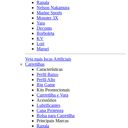
Rapala
Nelson Nakamura
Marine Sports
Monster 3X
Yara
Deconto
Borboleta
KV
Lori
Maruri
Veja mais Iscas Artificiais
Carretilhas
Características
Perfil Baixo
Perfil Alto
Big Game
Kits Promocionais
Carrretilha e Vara
Acessórios
Lubrificantes
Capa Protetora
Bolsa para Carretilha
Principais Marcas
Rapala