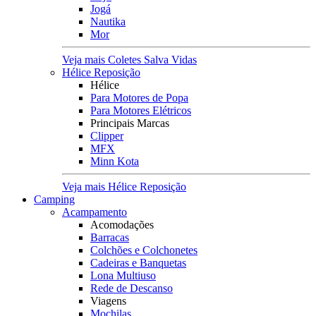
Jogá
Nautika
Mor
Veja mais Coletes Salva Vidas
Hélice Reposição
Hélice
Para Motores de Popa
Para Motores Elétricos
Principais Marcas
Clipper
MFX
Minn Kota
Veja mais Hélice Reposição
Camping
Acampamento
Acomodações
Barracas
Colchões e Colchonetes
Cadeiras e Banquetas
Lona Multiuso
Rede de Descanso
Viagens
Mochilas