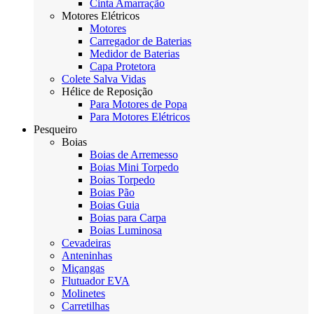
Cinta Amarração
Motores Elétricos
Motores
Carregador de Baterias
Medidor de Baterias
Capa Protetora
Colete Salva Vidas
Hélice de Reposição
Para Motores de Popa
Para Motores Elétricos
Pesqueiro
Boias
Boias de Arremesso
Boias Mini Torpedo
Boias Torpedo
Boias Pão
Boias Guia
Boias para Carpa
Boias Luminosa
Cevadeiras
Anteninhas
Miçangas
Flutuador EVA
Molinetes
Carretilhas