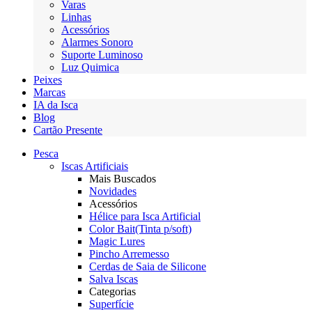
Varas
Linhas
Acessórios
Alarmes Sonoro
Suporte Luminoso
Luz Quimica
Peixes
Marcas
IA da Isca
Blog
Cartão Presente
Pesca
Iscas Artificiais
Mais Buscados
Novidades
Acessórios
Hélice para Isca Artificial
Color Bait(Tinta p/soft)
Magic Lures
Pincho Arremesso
Cerdas de Saia de Silicone
Salva Iscas
Categorias
Superfície