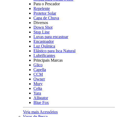
Para o Pescador
Repelente
Protetor Solar
Capa de Chuva
Diversos
Down Shot
Stop Line
Luvas para encastoar
Encastoador
Luz Química
Elástico para Isca Natural
Lubrificantes
Principais Marcas
Glico
Capella
CCM
Owner
Mury
Celta
Yara
Alligator
Blue Fox
Veja mais Acessórios
Varas de Pesca