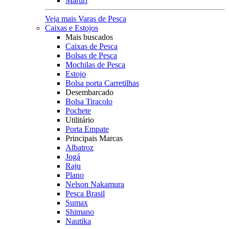
Maruri
Veja mais Varas de Pesca
Caixas e Estojos
Mais buscados
Caixas de Pesca
Bolsas de Pesca
Mochilas de Pesca
Estojo
Bolsa porta Carretilhas
Desembarcado
Bolsa Tiracolo
Pochete
Utilitário
Porta Empate
Principais Marcas
Albatroz
Jogá
Raju
Plano
Nelson Nakamura
Pesca Brasil
Sumax
Shimano
Nautika