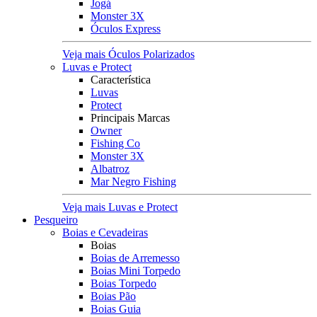
Jogá
Monster 3X
Óculos Express
Veja mais Óculos Polarizados
Luvas e Protect
Característica
Luvas
Protect
Principais Marcas
Owner
Fishing Co
Monster 3X
Albatroz
Mar Negro Fishing
Veja mais Luvas e Protect
Pesqueiro
Boias e Cevadeiras
Boias
Boias de Arremesso
Boias Mini Torpedo
Boias Torpedo
Boias Pão
Boias Guia