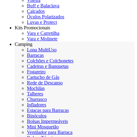
Viseira
Buff e Balaclava
Calçados
Óculos Polarizados
Luvas e Protect
Kits Promocionais
Vara e Carretilha
Vara e Molinete
Camping
Lona MultiUso
Barracas
Colchões e Colchonetes
Cadeiras e Banquetas
Fogareiro
Cartucho de Gás
Rede de Descanso
Mochilas
Talheres
Churrasco
Infladores
Estacas para Barracas
Binóculos
Bolsas Impermeáveis
Mini Mosquetão
Ventilador para Barraca