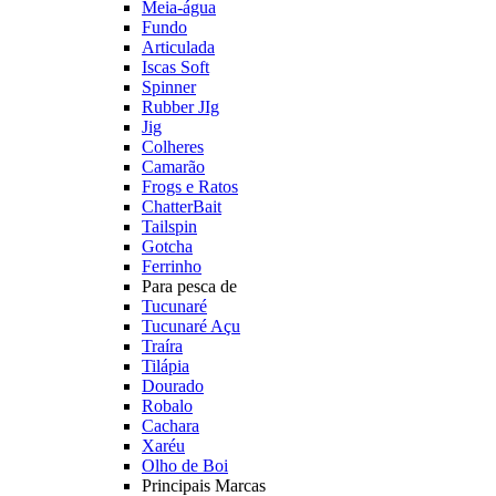
Meia-água
Fundo
Articulada
Iscas Soft
Spinner
Rubber JIg
Jig
Colheres
Camarão
Frogs e Ratos
ChatterBait
Tailspin
Gotcha
Ferrinho
Para pesca de
Tucunaré
Tucunaré Açu
Traíra
Tilápia
Dourado
Robalo
Cachara
Xaréu
Olho de Boi
Principais Marcas