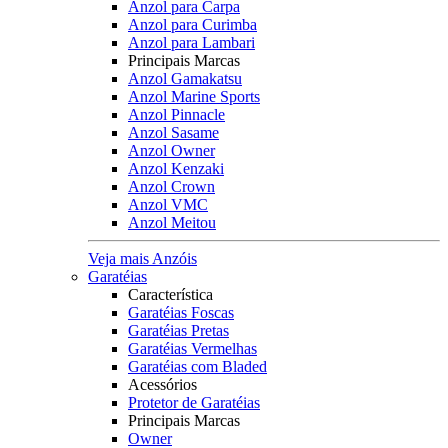
Anzol para Carpa
Anzol para Curimba
Anzol para Lambari
Principais Marcas
Anzol Gamakatsu
Anzol Marine Sports
Anzol Pinnacle
Anzol Sasame
Anzol Owner
Anzol Kenzaki
Anzol Crown
Anzol VMC
Anzol Meitou
Veja mais Anzóis
Garatéias
Característica
Garatéias Foscas
Garatéias Pretas
Garatéias Vermelhas
Garatéias com Bladed
Acessórios
Protetor de Garatéias
Principais Marcas
Owner