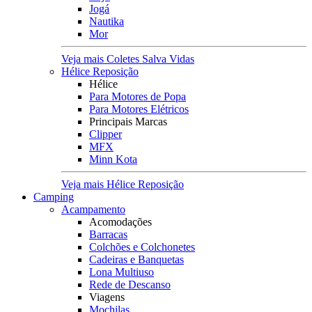
Jogá
Nautika
Mor
Veja mais Coletes Salva Vidas
Hélice Reposição
Hélice
Para Motores de Popa
Para Motores Elétricos
Principais Marcas
Clipper
MFX
Minn Kota
Veja mais Hélice Reposição
Camping
Acampamento
Acomodações
Barracas
Colchões e Colchonetes
Cadeiras e Banquetas
Lona Multiuso
Rede de Descanso
Viagens
Mochilas