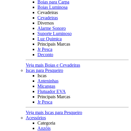
Boias para Carpa
Boias Luminosa
Cevadeiras
Cevadeiras
Diversos
Alarme Sonoro
Suporte Luminoso
Luz Quimica
Principais Marcas
Jr Pesca
Deconto
Veja mais Boias e Cevadeiras
Iscas para Pesqueiro
Iscas
Anteninhas
Miçangas
Flutuador EVA
Principais Marcas
Jr Pesca
Veja mais Iscas para Pesqueiro
Acessórios
Categoria
Anzóis