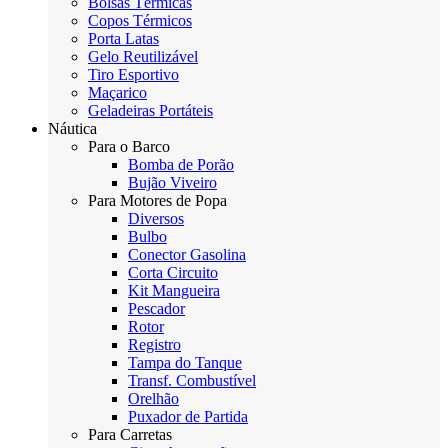
Bolsas Térmicas
Copos Térmicos
Porta Latas
Gelo Reutilizável
Tiro Esportivo
Maçarico
Geladeiras Portáteis
Náutica
Para o Barco
Bomba de Porão
Bujão Viveiro
Para Motores de Popa
Diversos
Bulbo
Conector Gasolina
Corta Circuito
Kit Mangueira
Pescador
Rotor
Registro
Tampa do Tanque
Transf. Combustível
Orelhão
Puxador de Partida
Para Carretas