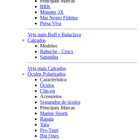
Principais Marcas
BRK
Monster 3X
Mar Negro Fishing
Presa Viva
Veja mais Buff e Balaclava
Calçados
Modelos
Babuche - Crocs
Sapatilha
Veja mais Calçados
Óculos Polarizados
Característica
Óculos
Clip-on
Acessórios
Segurador de óculos
Principais Marcas
Marine Sports
Rapala
Yara
Pro-Tsuri
Big Ones