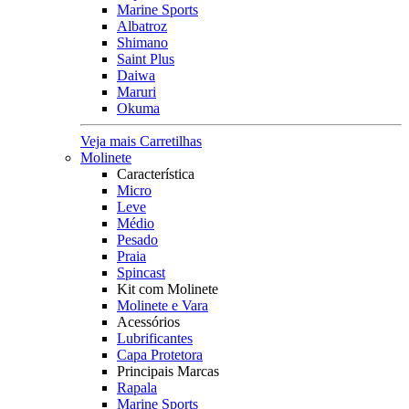
Marine Sports
Albatroz
Shimano
Saint Plus
Daiwa
Maruri
Okuma
Veja mais Carretilhas
Molinete
Característica
Micro
Leve
Médio
Pesado
Praia
Spincast
Kit com Molinete
Molinete e Vara
Acessórios
Lubrificantes
Capa Protetora
Principais Marcas
Rapala
Marine Sports