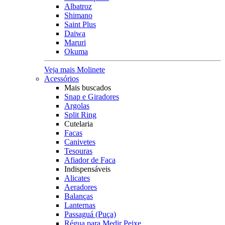
Albatroz
Shimano
Saint Plus
Daiwa
Maruri
Okuma
Veja mais Molinete
Acessórios
Mais buscados
Snap e Giradores
Argolas
Split Ring
Cutelaria
Facas
Canivetes
Tesouras
Afiador de Faca
Indispensáveis
Alicates
Aeradores
Balanças
Lanternas
Passaguá (Puça)
Régua para Medir Peixe