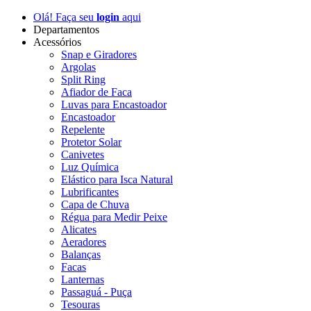
Olá! Faça seu
login
aqui
Departamentos
Acessórios
Snap e Giradores
Argolas
Split Ring
Afiador de Faca
Luvas para Encastoador
Encastoador
Repelente
Protetor Solar
Canivetes
Luz Química
Elástico para Isca Natural
Lubrificantes
Capa de Chuva
Régua para Medir Peixe
Alicates
Aeradores
Balanças
Facas
Lanternas
Passaguá - Puça
Tesouras