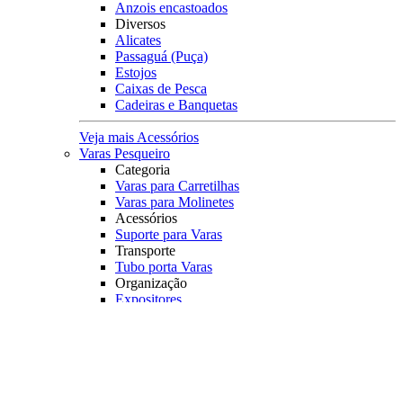
Anzois encastoados
Diversos
Alicates
Passaguá (Puça)
Estojos
Caixas de Pesca
Cadeiras e Banquetas
Veja mais Acessórios
Varas Pesqueiro
Categoria
Varas para Carretilhas
Varas para Molinetes
Acessórios
Suporte para Varas
Transporte
Tubo porta Varas
Organização
Expositores
Principais Marcas
Albatroz
Daiwa
Lumis
Marine Sports
Pesca Brasil