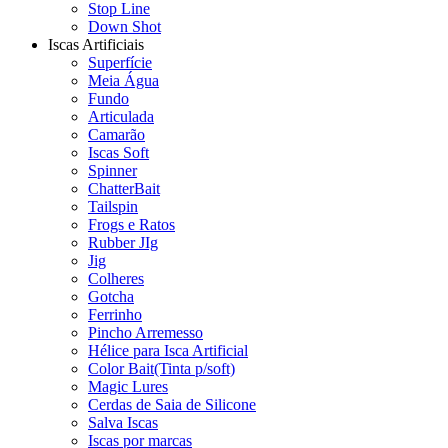
Stop Line
Down Shot
Iscas Artificiais
Superfície
Meia Água
Fundo
Articulada
Camarão
Iscas Soft
Spinner
ChatterBait
Tailspin
Frogs e Ratos
Rubber JIg
Jig
Colheres
Gotcha
Ferrinho
Pincho Arremesso
Hélice para Isca Artificial
Color Bait(Tinta p/soft)
Magic Lures
Cerdas de Saia de Silicone
Salva Iscas
Iscas por marcas