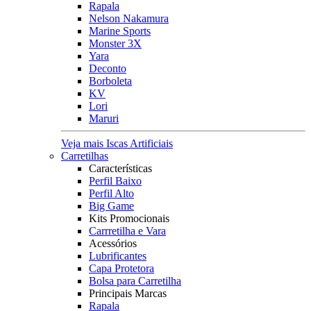
Rapala
Nelson Nakamura
Marine Sports
Monster 3X
Yara
Deconto
Borboleta
KV
Lori
Maruri
Veja mais Iscas Artificiais
Carretilhas
Características
Perfil Baixo
Perfil Alto
Big Game
Kits Promocionais
Carrretilha e Vara
Acessórios
Lubrificantes
Capa Protetora
Bolsa para Carretilha
Principais Marcas
Rapala