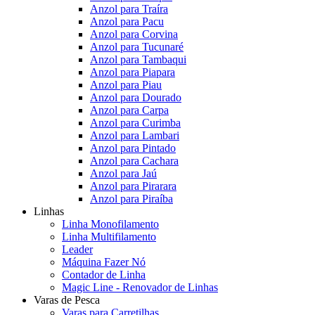
Anzol para Traíra
Anzol para Pacu
Anzol para Corvina
Anzol para Tucunaré
Anzol para Tambaqui
Anzol para Piapara
Anzol para Piau
Anzol para Dourado
Anzol para Carpa
Anzol para Curimba
Anzol para Lambari
Anzol para Pintado
Anzol para Cachara
Anzol para Jaú
Anzol para Pirarara
Anzol para Piraíba
Linhas
Linha Monofilamento
Linha Multifilamento
Leader
Máquina Fazer Nó
Contador de Linha
Magic Line - Renovador de Linhas
Varas de Pesca
Varas para Carretilhas