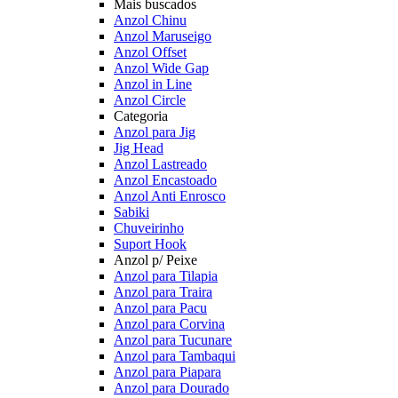
Mais buscados
Anzol Chinu
Anzol Maruseigo
Anzol Offset
Anzol Wide Gap
Anzol in Line
Anzol Circle
Categoria
Anzol para Jig
Jig Head
Anzol Lastreado
Anzol Encastoado
Anzol Anti Enrosco
Sabiki
Chuveirinho
Suport Hook
Anzol p/ Peixe
Anzol para Tilapia
Anzol para Traira
Anzol para Pacu
Anzol para Corvina
Anzol para Tucunare
Anzol para Tambaqui
Anzol para Piapara
Anzol para Dourado