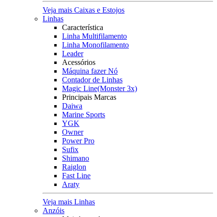
Veja mais Caixas e Estojos
Linhas
Característica
Linha Multifilamento
Linha Monofilamento
Leader
Acessórios
Máquina fazer Nó
Contador de Linhas
Magic Line(Monster 3x)
Principais Marcas
Daiwa
Marine Sports
YGK
Owner
Power Pro
Sufix
Shimano
Raiglon
Fast Line
Araty
Veja mais Linhas
Anzóis