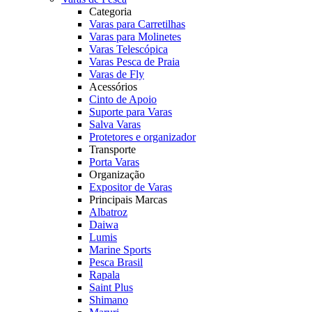
Categoria
Varas para Carretilhas
Varas para Molinetes
Varas Telescópica
Varas Pesca de Praia
Varas de Fly
Acessórios
Cinto de Apoio
Suporte para Varas
Salva Varas
Protetores e organizador
Transporte
Porta Varas
Organização
Expositor de Varas
Principais Marcas
Albatroz
Daiwa
Lumis
Marine Sports
Pesca Brasil
Rapala
Saint Plus
Shimano