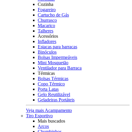
Cozinha
Fogareiro
Cartucho de Gás
Churrasco
Maçarico
Talheres
Acessórios
Infladores
Estacas para barracas
Binóculos
Bolsas Impermeáveis
Mini Mosquetão
Ventilador para Barraca
Térmicas
Bolsas Térmicas
Copo Térmico
Porta Latas
Gelo Reutilizável
Geladeiras Portáteis
Veja mais Acampamento
Tiro Esportivo
Mais buscados
Arcos
Chumbinhos