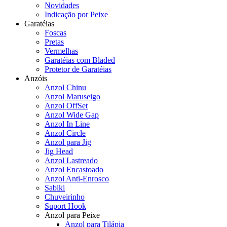
Novidades
Indicação por Peixe
Garatéias
Foscas
Pretas
Vermelhas
Garatéias com Bladed
Protetor de Garatéias
Anzóis
Anzol Chinu
Anzol Maruseigo
Anzol OffSet
Anzol Wide Gap
Anzol In Line
Anzol Circle
Anzol para Jig
Jig Head
Anzol Lastreado
Anzol Encastoado
Anzol Anti-Enrosco
Sabiki
Chuveirinho
Suport Hook
Anzol para Peixe
Anzol para Tilápia