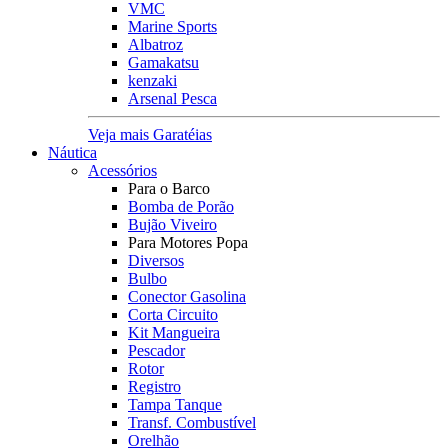
VMC
Marine Sports
Albatroz
Gamakatsu
kenzaki
Arsenal Pesca
Veja mais Garatéias
Náutica
Acessórios
Para o Barco
Bomba de Porão
Bujão Viveiro
Para Motores Popa
Diversos
Bulbo
Conector Gasolina
Corta Circuito
Kit Mangueira
Pescador
Rotor
Registro
Tampa Tanque
Transf. Combustível
Orelhão