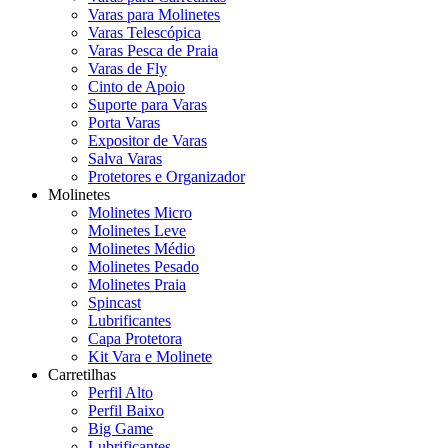
Varas para Molinetes
Varas Telescópica
Varas Pesca de Praia
Varas de Fly
Cinto de Apoio
Suporte para Varas
Porta Varas
Expositor de Varas
Salva Varas
Protetores e Organizador
Molinetes
Molinetes Micro
Molinetes Leve
Molinetes Médio
Molinetes Pesado
Molinetes Praia
Spincast
Lubrificantes
Capa Protetora
Kit Vara e Molinete
Carretilhas
Perfil Alto
Perfil Baixo
Big Game
Lubrificantes