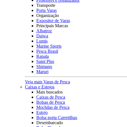
Protetores e organizador
Transporte
Porta Varas
Organização
Expositor de Varas
Principais Marcas
Albatroz
Daiwa
Lumis
Marine Sports
Pesca Brasil
Rapala
Saint Plus
Shimano
Maruri
Veja mais Varas de Pesca
Caixas e Estojos
Mais buscados
Caixas de Pesca
Bolsas de Pesca
Mochilas de Pesca
Estojo
Bolsa porta Carretilhas
Desembarcado