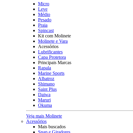
Micro
Leve
Médio
Pesado
Praia
Spincast
Kit com Molinete
Molinete e Vara
Acessórios
Lubrificantes
Capa Protetora
Principais Marcas
Rapala
Marine Sports
Albatroz
Shimano
Saint Plus
Daiwa
Maruri
Okuma
Veja mais Molinete
Acessórios
Mais buscados
Snap e Giradores