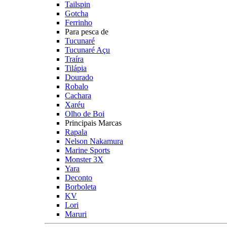
Tailspin
Gotcha
Ferrinho
Para pesca de
Tucunaré
Tucunaré Açu
Traíra
Tilápia
Dourado
Robalo
Cachara
Xaréu
Olho de Boi
Principais Marcas
Rapala
Nelson Nakamura
Marine Sports
Monster 3X
Yara
Deconto
Borboleta
KV
Lori
Maruri