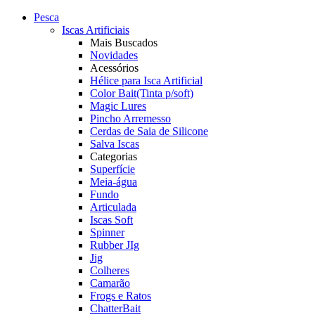
Pesca
Iscas Artificiais
Mais Buscados
Novidades
Acessórios
Hélice para Isca Artificial
Color Bait(Tinta p/soft)
Magic Lures
Pincho Arremesso
Cerdas de Saia de Silicone
Salva Iscas
Categorias
Superfície
Meia-água
Fundo
Articulada
Iscas Soft
Spinner
Rubber JIg
Jig
Colheres
Camarão
Frogs e Ratos
ChatterBait