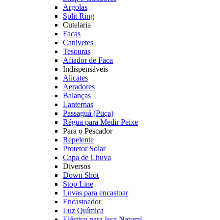
Argolas
Split Ring
Cutelaria
Facas
Canivetes
Tesouras
Afiador de Faca
Indispensáveis
Alicates
Aeradores
Balanças
Lanternas
Passaguá (Puça)
Régua para Medir Peixe
Para o Pescador
Repelente
Protetor Solar
Capa de Chuva
Diversos
Down Shot
Stop Line
Luvas para encastoar
Encastoador
Luz Química
Elástico para Isca Natural