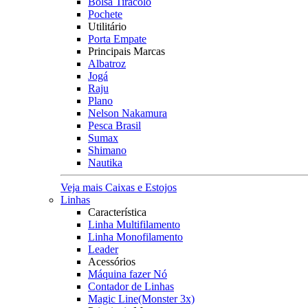
Bolsa Tiracolo
Pochete
Utilitário
Porta Empate
Principais Marcas
Albatroz
Jogá
Raju
Plano
Nelson Nakamura
Pesca Brasil
Sumax
Shimano
Nautika
Veja mais Caixas e Estojos
Linhas
Característica
Linha Multifilamento
Linha Monofilamento
Leader
Acessórios
Máquina fazer Nó
Contador de Linhas
Magic Line(Monster 3x)