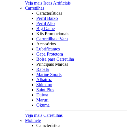
Veja mais Iscas Artificiais
Carretilhas
Características
Perfil Baixo
Perfil Alto
Big Game
Kits Promocionais
Carrretilha e Vara
Acessórios
Lubrificantes
Capa Protetora
Bolsa para Carretilha
Principais Marcas
Rapala
Marine Sports
Albatroz
Shimano
Saint Plus
Daiwa
Maruri
Okuma
Veja mais Carretilhas
Molinete
Característica