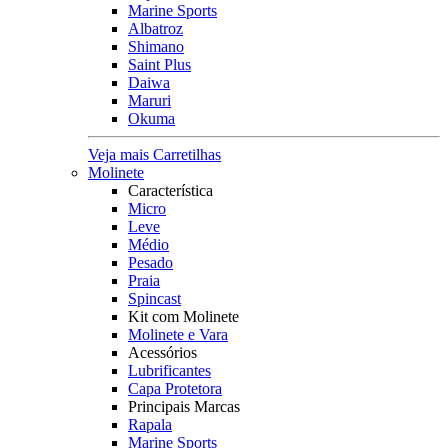
Marine Sports
Albatroz
Shimano
Saint Plus
Daiwa
Maruri
Okuma
Veja mais Carretilhas
Molinete
Característica
Micro
Leve
Médio
Pesado
Praia
Spincast
Kit com Molinete
Molinete e Vara
Acessórios
Lubrificantes
Capa Protetora
Principais Marcas
Rapala
Marine Sports