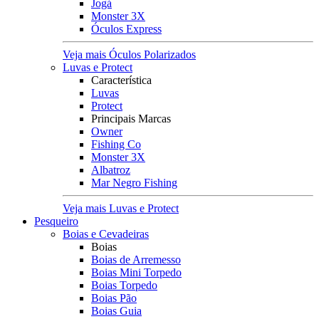
Jogá
Monster 3X
Óculos Express
Veja mais Óculos Polarizados
Luvas e Protect
Característica
Luvas
Protect
Principais Marcas
Owner
Fishing Co
Monster 3X
Albatroz
Mar Negro Fishing
Veja mais Luvas e Protect
Pesqueiro
Boias e Cevadeiras
Boias
Boias de Arremesso
Boias Mini Torpedo
Boias Torpedo
Boias Pão
Boias Guia