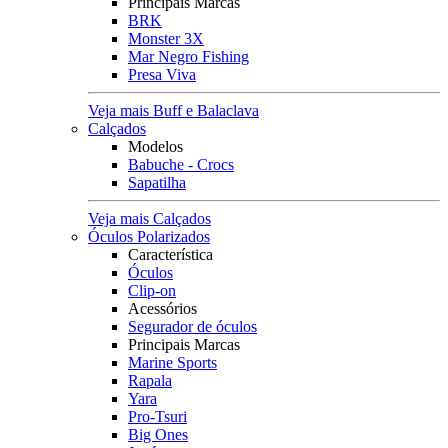
Principais Marcas
BRK
Monster 3X
Mar Negro Fishing
Presa Viva
Veja mais Buff e Balaclava
Calçados
Modelos
Babuche - Crocs
Sapatilha
Veja mais Calçados
Óculos Polarizados
Característica
Óculos
Clip-on
Acessórios
Segurador de óculos
Principais Marcas
Marine Sports
Rapala
Yara
Pro-Tsuri
Big Ones