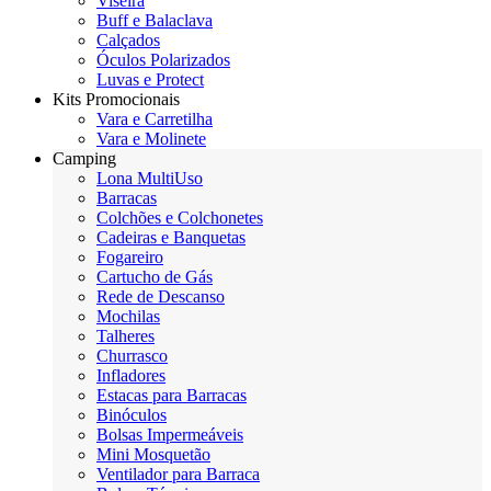
Viseira
Buff e Balaclava
Calçados
Óculos Polarizados
Luvas e Protect
Kits Promocionais
Vara e Carretilha
Vara e Molinete
Camping
Lona MultiUso
Barracas
Colchões e Colchonetes
Cadeiras e Banquetas
Fogareiro
Cartucho de Gás
Rede de Descanso
Mochilas
Talheres
Churrasco
Infladores
Estacas para Barracas
Binóculos
Bolsas Impermeáveis
Mini Mosquetão
Ventilador para Barraca