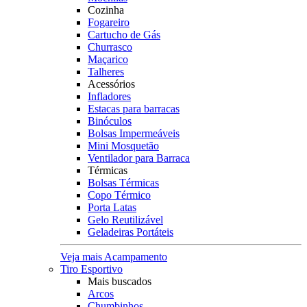
Cozinha
Fogareiro
Cartucho de Gás
Churrasco
Maçarico
Talheres
Acessórios
Infladores
Estacas para barracas
Binóculos
Bolsas Impermeáveis
Mini Mosquetão
Ventilador para Barraca
Térmicas
Bolsas Térmicas
Copo Térmico
Porta Latas
Gelo Reutilizável
Geladeiras Portáteis
Veja mais Acampamento
Tiro Esportivo
Mais buscados
Arcos
Chumbinhos