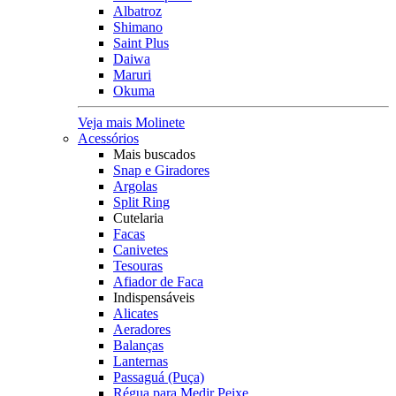
Albatroz
Shimano
Saint Plus
Daiwa
Maruri
Okuma
Veja mais Molinete
Acessórios
Mais buscados
Snap e Giradores
Argolas
Split Ring
Cutelaria
Facas
Canivetes
Tesouras
Afiador de Faca
Indispensáveis
Alicates
Aeradores
Balanças
Lanternas
Passaguá (Puça)
Régua para Medir Peixe