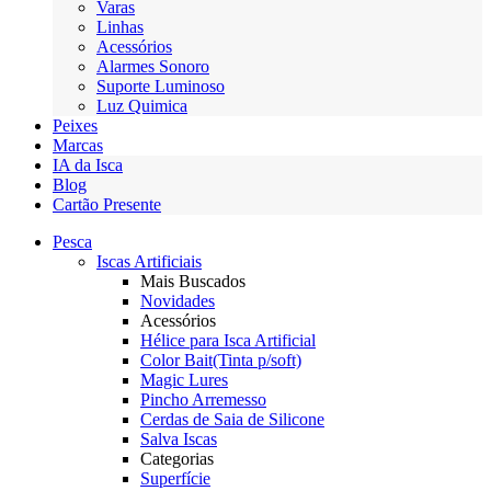
Varas
Linhas
Acessórios
Alarmes Sonoro
Suporte Luminoso
Luz Quimica
Peixes
Marcas
IA da Isca
Blog
Cartão Presente
Pesca
Iscas Artificiais
Mais Buscados
Novidades
Acessórios
Hélice para Isca Artificial
Color Bait(Tinta p/soft)
Magic Lures
Pincho Arremesso
Cerdas de Saia de Silicone
Salva Iscas
Categorias
Superfície