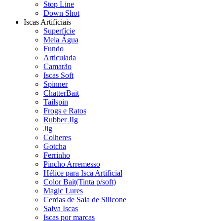
Stop Line
Down Shot
Iscas Artificiais
Superfície
Meia Água
Fundo
Articulada
Camarão
Iscas Soft
Spinner
ChatterBait
Tailspin
Frogs e Ratos
Rubber JIg
Jig
Colheres
Gotcha
Ferrinho
Pincho Arremesso
Hélice para Isca Artificial
Color Bait(Tinta p/soft)
Magic Lures
Cerdas de Saia de Silicone
Salva Iscas
Iscas por marcas