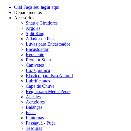
Olá! Faça seu
login
aqui
Departamentos
Acessórios
Snap e Giradores
Argolas
Split Ring
Afiador de Faca
Luvas para Encastoador
Encastoador
Repelente
Protetor Solar
Canivetes
Luz Química
Elástico para Isca Natural
Lubrificantes
Capa de Chuva
Régua para Medir Peixe
Alicates
Aeradores
Balanças
Facas
Lanternas
Passaguá - Puça
Tesouras