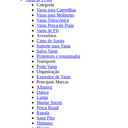
Categoria
Varas para Carretilhas
Varas para Molinetes
Varas Telescópica
Varas Pesca de Praia
Varas de Fly
Acessórios
Cinto de Apoio
Suporte para Varas
Salva Varas
Protetores e organizador
Transporte
Porta Varas
Organização
Expositor de Varas
Principais Marcas
Albatroz
Daiwa
Lumis
Marine Sports
Pesca Brasil
Rapala
Saint Plus
Shimano