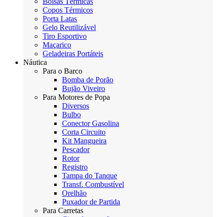
Bolsas Térmicas
Copos Térmicos
Porta Latas
Gelo Reutilizável
Tiro Esportivo
Maçarico
Geladeiras Portáteis
Náutica
Para o Barco
Bomba de Porão
Bujão Viveiro
Para Motores de Popa
Diversos
Bulbo
Conector Gasolina
Corta Circuito
Kit Mangueira
Pescador
Rotor
Registro
Tampa do Tanque
Transf. Combustível
Orelhão
Puxador de Partida
Para Carretas