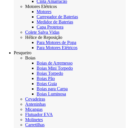
Cinta Amarração
Motores Elétricos
Motores
Carregador de Baterias
Medidor de Baterias
Capa Protetora
Colete Salva Vidas
Hélice de Reposição
Para Motores de Popa
Para Motores Elétricos
Pesqueiro
Boias
Boias de Arremesso
Boias Mini Torpedo
Boias Torpedo
Boias Pão
Boias Guia
Boias para Carpa
Boias Luminosa
Cevadeiras
Anteninhas
Miçangas
Flutuador EVA
Molinetes
Carretilhas