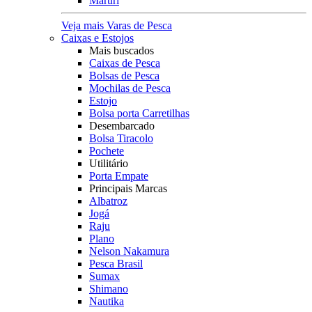
Maruri
Veja mais Varas de Pesca
Caixas e Estojos
Mais buscados
Caixas de Pesca
Bolsas de Pesca
Mochilas de Pesca
Estojo
Bolsa porta Carretilhas
Desembarcado
Bolsa Tiracolo
Pochete
Utilitário
Porta Empate
Principais Marcas
Albatroz
Jogá
Raju
Plano
Nelson Nakamura
Pesca Brasil
Sumax
Shimano
Nautika