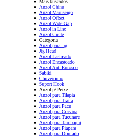
Mais buscados
Anzol Chinu
Anzol Maruseigo
Anzol Offset
Anzol Wide Gap
Anzol in Line
Anzol Circle
Categoria
Anzol para Jig
Jig Head
Anzol Lastreado
Anzol Encastoado
Anzol Anti Enrosco
Sabiki
Chuveirinho
Suport Hook
Anzol p/ Peixe
Anzol para Tilapia
Anzol para Traira
Anzol para Pacu
Anzol para Corvina
Anzol para Tucunare
Anzol para Tambaqui
Anzol para Piapara
Anzol para Dourado