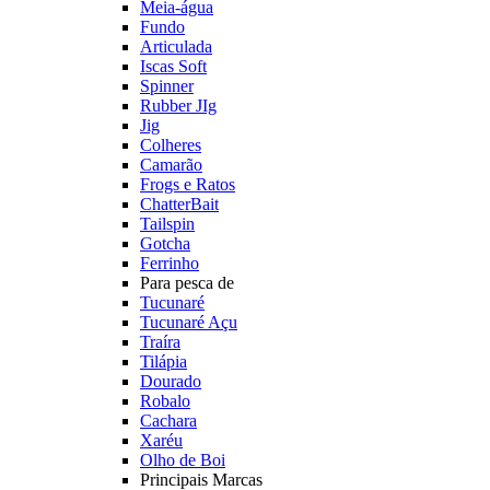
Meia-água
Fundo
Articulada
Iscas Soft
Spinner
Rubber JIg
Jig
Colheres
Camarão
Frogs e Ratos
ChatterBait
Tailspin
Gotcha
Ferrinho
Para pesca de
Tucunaré
Tucunaré Açu
Traíra
Tilápia
Dourado
Robalo
Cachara
Xaréu
Olho de Boi
Principais Marcas