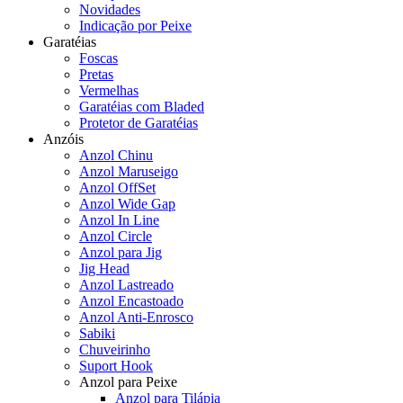
Novidades
Indicação por Peixe
Garatéias
Foscas
Pretas
Vermelhas
Garatéias com Bladed
Protetor de Garatéias
Anzóis
Anzol Chinu
Anzol Maruseigo
Anzol OffSet
Anzol Wide Gap
Anzol In Line
Anzol Circle
Anzol para Jig
Jig Head
Anzol Lastreado
Anzol Encastoado
Anzol Anti-Enrosco
Sabiki
Chuveirinho
Suport Hook
Anzol para Peixe
Anzol para Tilápia