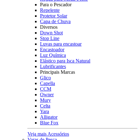
Para o Pescador
Repelente
Protetor Solar
Capa de Chuva
Diversos
Down Shot
Stop Line
Luvas para encastoar
Encastoador
Luz Química
Elástico para Isca Natural
Lubrificantes
Principais Marcas
Glico
Capella
CCM
Owner
Mury
Celta
Yara
Alligator
Blue Fox
Veja mais Acessórios
Varas de Pesca