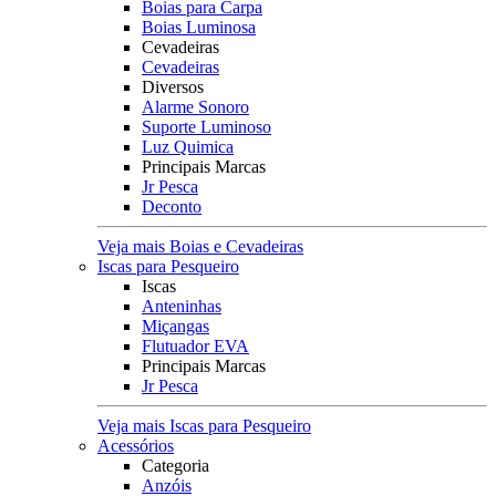
Boias para Carpa
Boias Luminosa
Cevadeiras
Cevadeiras
Diversos
Alarme Sonoro
Suporte Luminoso
Luz Quimica
Principais Marcas
Jr Pesca
Deconto
Veja mais Boias e Cevadeiras
Iscas para Pesqueiro
Iscas
Anteninhas
Miçangas
Flutuador EVA
Principais Marcas
Jr Pesca
Veja mais Iscas para Pesqueiro
Acessórios
Categoria
Anzóis