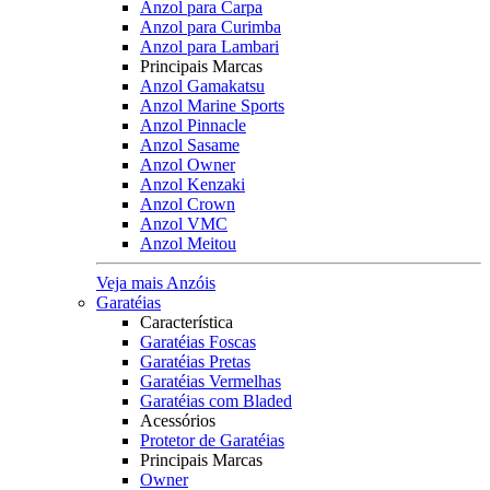
Anzol para Carpa
Anzol para Curimba
Anzol para Lambari
Principais Marcas
Anzol Gamakatsu
Anzol Marine Sports
Anzol Pinnacle
Anzol Sasame
Anzol Owner
Anzol Kenzaki
Anzol Crown
Anzol VMC
Anzol Meitou
Veja mais Anzóis
Garatéias
Característica
Garatéias Foscas
Garatéias Pretas
Garatéias Vermelhas
Garatéias com Bladed
Acessórios
Protetor de Garatéias
Principais Marcas
Owner