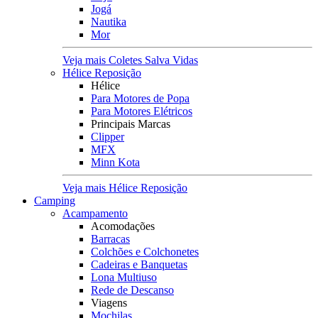
Jogá
Nautika
Mor
Veja mais Coletes Salva Vidas
Hélice Reposição
Hélice
Para Motores de Popa
Para Motores Elétricos
Principais Marcas
Clipper
MFX
Minn Kota
Veja mais Hélice Reposição
Camping
Acampamento
Acomodações
Barracas
Colchões e Colchonetes
Cadeiras e Banquetas
Lona Multiuso
Rede de Descanso
Viagens
Mochilas