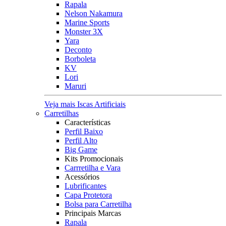
Rapala
Nelson Nakamura
Marine Sports
Monster 3X
Yara
Deconto
Borboleta
KV
Lori
Maruri
Veja mais Iscas Artificiais
Carretilhas
Características
Perfil Baixo
Perfil Alto
Big Game
Kits Promocionais
Carrretilha e Vara
Acessórios
Lubrificantes
Capa Protetora
Bolsa para Carretilha
Principais Marcas
Rapala