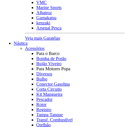
VMC
Marine Sports
Albatroz
Gamakatsu
kenzaki
Arsenal Pesca
Veja mais Garatéias
Náutica
Acessórios
Para o Barco
Bomba de Porão
Bujão Viveiro
Para Motores Popa
Diversos
Bulbo
Conector Gasolina
Corta Circuito
Kit Mangueira
Pescador
Rotor
Registro
Tampa Tanque
Transf. Combustível
Orelhão