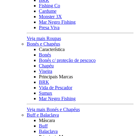
BRK
Fishing Co
Cardume
Monster 3X
Mar Negro Fishing
Presa Viva
Veja mais Roupas
Bonés e Chapéus
Característica
Bonés
Bonés c/ proteção de pescoço
Chapéu
Viseira
Principais Marcas
BRK
Vida de Pescador
Sumax
Mar Negro Fishing
Veja mais Bonés e Chapéus
Buff e Balaclava
Máscara
Buff
Balaclava