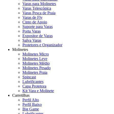
Varas para Molinetes
Varas Telescópica
Varas Pesca de Praia
Varas de Fly
Cinto de Apoio
Suporte para Varas
Porta Varas
Expositor de Varas
Salva Varas
Protetores e Organizador
Molinetes
Molinetes Micro
Molinetes Leve
Molinetes Médio
Molinetes Pesado
Molinetes Praia
Spincast
Lubrificantes
Capa Protetora
Kit Vara e Molinete
Carretilhas
Perfil Alto
Perfil Baixo
Big Game
Lubrificantes