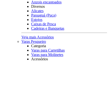
Anzois encastoados
Diversos
Alicates
Passaguá (Puça)
Estojos
Caixas de Pesca
Cadeiras e Banquetas
Veja mais Acessórios
Varas Pesqueiro
Categoria
Varas para Carretilhas
Varas para Molinetes
Acessórios
Suporte para Varas
Transporte
Tubo porta Varas
Organização
Expositores
Principais Marcas
Albatroz
Daiwa
Lumis
Marine Sports
Pesca Brasil