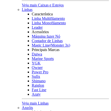
Veja mais Caixas e Estojos
Linhas
Característica
Linha Multifilamento
Linha Monofilamento
Leader
Acessórios
Máquina fazer Nó
Contador de Linhas
Magic Line(Monster 3x)
Principais Marcas
Daiwa
Marine Sports
YGK
Owner
Power Pro
Sufix
Shimano
Raiglon
Fast Line
Araty
Veja mais Linhas
Anzóis