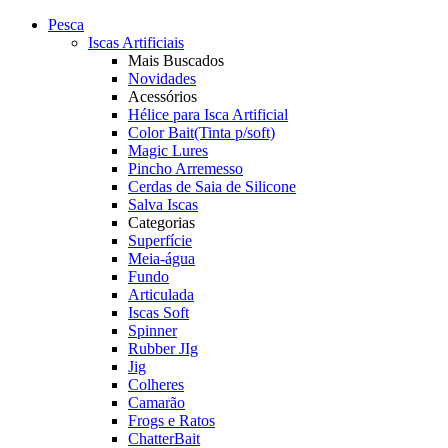
Pesca
Iscas Artificiais
Mais Buscados
Novidades
Acessórios
Hélice para Isca Artificial
Color Bait(Tinta p/soft)
Magic Lures
Pincho Arremesso
Cerdas de Saia de Silicone
Salva Iscas
Categorias
Superfície
Meia-água
Fundo
Articulada
Iscas Soft
Spinner
Rubber JIg
Jig
Colheres
Camarão
Frogs e Ratos
ChatterBait