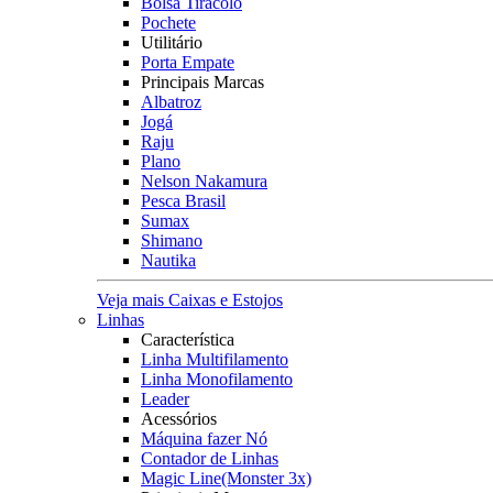
Bolsa Tiracolo
Pochete
Utilitário
Porta Empate
Principais Marcas
Albatroz
Jogá
Raju
Plano
Nelson Nakamura
Pesca Brasil
Sumax
Shimano
Nautika
Veja mais Caixas e Estojos
Linhas
Característica
Linha Multifilamento
Linha Monofilamento
Leader
Acessórios
Máquina fazer Nó
Contador de Linhas
Magic Line(Monster 3x)