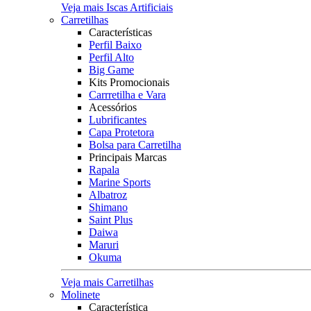
Veja mais Iscas Artificiais
Carretilhas
Características
Perfil Baixo
Perfil Alto
Big Game
Kits Promocionais
Carrretilha e Vara
Acessórios
Lubrificantes
Capa Protetora
Bolsa para Carretilha
Principais Marcas
Rapala
Marine Sports
Albatroz
Shimano
Saint Plus
Daiwa
Maruri
Okuma
Veja mais Carretilhas
Molinete
Característica