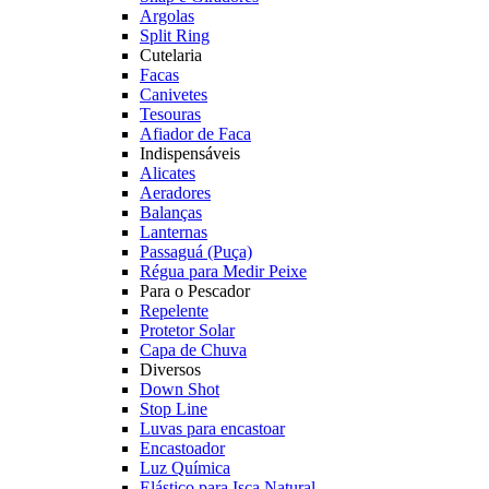
Argolas
Split Ring
Cutelaria
Facas
Canivetes
Tesouras
Afiador de Faca
Indispensáveis
Alicates
Aeradores
Balanças
Lanternas
Passaguá (Puça)
Régua para Medir Peixe
Para o Pescador
Repelente
Protetor Solar
Capa de Chuva
Diversos
Down Shot
Stop Line
Luvas para encastoar
Encastoador
Luz Química
Elástico para Isca Natural