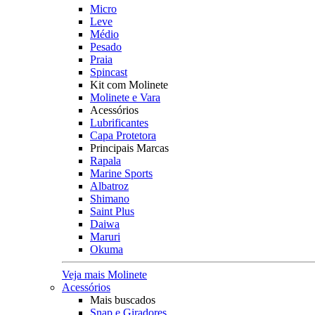
Micro
Leve
Médio
Pesado
Praia
Spincast
Kit com Molinete
Molinete e Vara
Acessórios
Lubrificantes
Capa Protetora
Principais Marcas
Rapala
Marine Sports
Albatroz
Shimano
Saint Plus
Daiwa
Maruri
Okuma
Veja mais Molinete
Acessórios
Mais buscados
Snap e Giradores