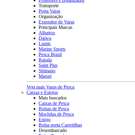
Protetores e organizador
Transporte
Porta Varas
Organização
Expositor de Varas
Principais Marcas
Albatroz
Daiwa
Lumis
Marine Sports
Pesca Brasil
Rapala
Saint Plus
Shimano
Maruri
Veja mais Varas de Pesca
Caixas e Estojos
Mais buscados
Caixas de Pesca
Bolsas de Pesca
Mochilas de Pesca
Estojo
Bolsa porta Carretilhas
Desembarcado