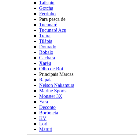
Tailspin
Gotcha
Ferrinho
Para pesca de
Tucunaré
Tucunaré Açu
Traíra
Tilápia
Dourado
Robalo
Cachara
Xaréu
Olho de Boi
Principais Marcas
Rapala
Nelson Nakamura
Marine Sports
Monster 3X
Yara
Deconto
Borboleta
KV
Lori
Maruri