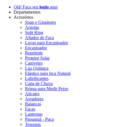
Olá! Faça seu
login
aqui
Departamentos
Acessórios
Snap e Giradores
Argolas
Split Ring
Afiador de Faca
Luvas para Encastoador
Encastoador
Repelente
Protetor Solar
Canivetes
Luz Química
Elástico para Isca Natural
Lubrificantes
Capa de Chuva
Régua para Medir Peixe
Alicates
Aeradores
Balanças
Facas
Lanternas
Passaguá - Puça
Tesouras