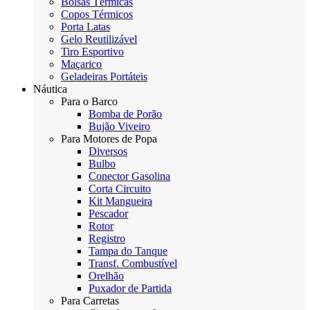
Bolsas Térmicas
Copos Térmicos
Porta Latas
Gelo Reutilizável
Tiro Esportivo
Maçarico
Geladeiras Portáteis
Náutica
Para o Barco
Bomba de Porão
Bujão Viveiro
Para Motores de Popa
Diversos
Bulbo
Conector Gasolina
Corta Circuito
Kit Mangueira
Pescador
Rotor
Registro
Tampa do Tanque
Transf. Combustível
Orelhão
Puxador de Partida
Para Carretas