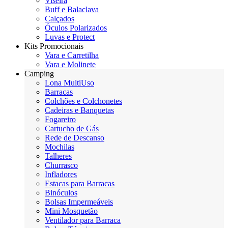
Viseira
Buff e Balaclava
Calçados
Óculos Polarizados
Luvas e Protect
Kits Promocionais
Vara e Carretilha
Vara e Molinete
Camping
Lona MultiUso
Barracas
Colchões e Colchonetes
Cadeiras e Banquetas
Fogareiro
Cartucho de Gás
Rede de Descanso
Mochilas
Talheres
Churrasco
Infladores
Estacas para Barracas
Binóculos
Bolsas Impermeáveis
Mini Mosquetão
Ventilador para Barraca