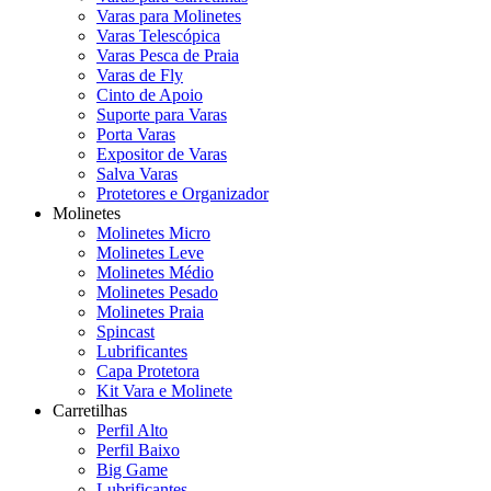
Varas para Molinetes
Varas Telescópica
Varas Pesca de Praia
Varas de Fly
Cinto de Apoio
Suporte para Varas
Porta Varas
Expositor de Varas
Salva Varas
Protetores e Organizador
Molinetes
Molinetes Micro
Molinetes Leve
Molinetes Médio
Molinetes Pesado
Molinetes Praia
Spincast
Lubrificantes
Capa Protetora
Kit Vara e Molinete
Carretilhas
Perfil Alto
Perfil Baixo
Big Game
Lubrificantes