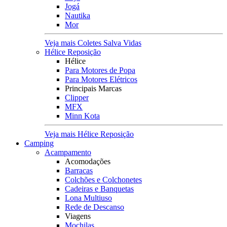
Jogá
Nautika
Mor
Veja mais Coletes Salva Vidas
Hélice Reposição
Hélice
Para Motores de Popa
Para Motores Elétricos
Principais Marcas
Clipper
MFX
Minn Kota
Veja mais Hélice Reposição
Camping
Acampamento
Acomodações
Barracas
Colchões e Colchonetes
Cadeiras e Banquetas
Lona Multiuso
Rede de Descanso
Viagens
Mochilas