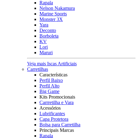
Rapala
Nelson Nakamura
Marine Sports
Monster 3X
Yara
Deconto
Borboleta
KV
Lori
Maruri
Veja mais Iscas Artificiais
Carretilhas
Características
Perfil Baixo
Perfil Alto
Big Game
Kits Promocionais
Carrretilha e Vara
Acessórios
Lubrificantes
Capa Protetora
Bolsa para Carretilha
Principais Marcas
Rapala