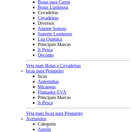
Boias para Carpa
Boias Luminosa
Cevadeiras
Cevadeiras
Diversos
Alarme Sonoro
Suporte Luminoso
Luz Quimica
Principais Marcas
Jr Pesca
Deconto
Veja mais Boias e Cevadeiras
Iscas para Pesqueiro
Iscas
Anteninhas
Miçangas
Flutuador EVA
Principais Marcas
Jr Pesca
Veja mais Iscas para Pesqueiro
Acessórios
Categoria
Anzóis