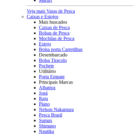
Maruri
Veja mais Varas de Pesca
Caixas e Estojos
Mais buscados
Caixas de Pesca
Bolsas de Pesca
Mochilas de Pesca
Estojo
Bolsa porta Carretilhas
Desembarcado
Bolsa Tiracolo
Pochete
Utilitário
Porta Empate
Principais Marcas
Albatroz
Jogá
Raju
Plano
Nelson Nakamura
Pesca Brasil
Sumax
Shimano
Nautika