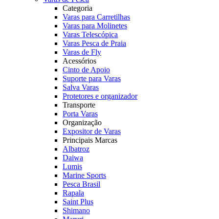
Categoria
Varas para Carretilhas
Varas para Molinetes
Varas Telescópica
Varas Pesca de Praia
Varas de Fly
Acessórios
Cinto de Apoio
Suporte para Varas
Salva Varas
Protetores e organizador
Transporte
Porta Varas
Organização
Expositor de Varas
Principais Marcas
Albatroz
Daiwa
Lumis
Marine Sports
Pesca Brasil
Rapala
Saint Plus
Shimano