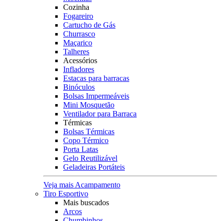
Cozinha
Fogareiro
Cartucho de Gás
Churrasco
Maçarico
Talheres
Acessórios
Infladores
Estacas para barracas
Binóculos
Bolsas Impermeáveis
Mini Mosquetão
Ventilador para Barraca
Térmicas
Bolsas Térmicas
Copo Térmico
Porta Latas
Gelo Reutilizável
Geladeiras Portáteis
Veja mais Acampamento
Tiro Esportivo
Mais buscados
Arcos
Chumbinhos