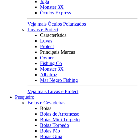
Jogá
Monster 3X
Óculos Express
Veja mais Óculos Polarizados
Luvas e Protect
Característica
Luvas
Protect
Principais Marcas
Owner
Fishing Co
Monster 3X
Albatroz
Mar Negro Fishing
Veja mais Luvas e Protect
Pesqueiro
Boias e Cevadeiras
Boias
Boias de Arremesso
Boias Mini Torpedo
Boias Torpedo
Boias Pão
Boias Guia