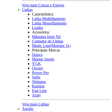
Veja mais Caixas e Estojos
Linhas
Característica
Linha Multifilamento
Linha Monofilamento
Leader
Acessórios
Máquina fazer Nó
Contador de Linhas
Magic Line(Monster 3x)
Principais Marcas
Daiwa
Marine Sports
YGK
Owner
Power Pro
Sufix
Shimano
Raiglon
Fast Line
Araty
Veja mais Linhas
Anzóis