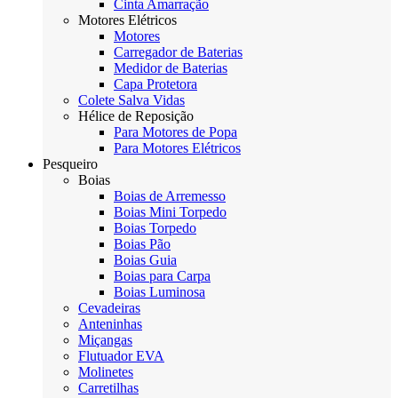
Cinta Amarração
Motores Elétricos
Motores
Carregador de Baterias
Medidor de Baterias
Capa Protetora
Colete Salva Vidas
Hélice de Reposição
Para Motores de Popa
Para Motores Elétricos
Pesqueiro
Boias
Boias de Arremesso
Boias Mini Torpedo
Boias Torpedo
Boias Pão
Boias Guia
Boias para Carpa
Boias Luminosa
Cevadeiras
Anteninhas
Miçangas
Flutuador EVA
Molinetes
Carretilhas