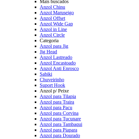
Mais buscados
Anzol Chinu
Anzol Maruseigo
Anzol Offset
Anzol Wide Gap
Anzol in Line
Anzol Circle
Categoria
Anzol para Jig
Jig Head
Anzol Lastreado
Anzol Encastoado
Anzol Anti Enrosco
Sabiki
Chuveirinho
Suport Hook
Anzol p/ Peixe
Anzol para Tilapia
Anzol para Traira
Anzol para Pacu
Anzol para Corvina
Anzol para Tucunare
Anzol para Tambaqui
Anzol para Piapara
Anzol para Dourado