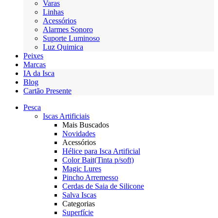
Varas
Linhas
Acessórios
Alarmes Sonoro
Suporte Luminoso
Luz Quimica
Peixes
Marcas
IA da Isca
Blog
Cartão Presente
Pesca
Iscas Artificiais
Mais Buscados
Novidades
Acessórios
Hélice para Isca Artificial
Color Bait(Tinta p/soft)
Magic Lures
Pincho Arremesso
Cerdas de Saia de Silicone
Salva Iscas
Categorias
Superfície