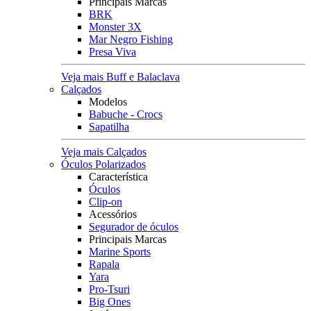
Principais Marcas
BRK
Monster 3X
Mar Negro Fishing
Presa Viva
Veja mais Buff e Balaclava
Calçados
Modelos
Babuche - Crocs
Sapatilha
Veja mais Calçados
Óculos Polarizados
Característica
Óculos
Clip-on
Acessórios
Segurador de óculos
Principais Marcas
Marine Sports
Rapala
Yara
Pro-Tsuri
Big Ones