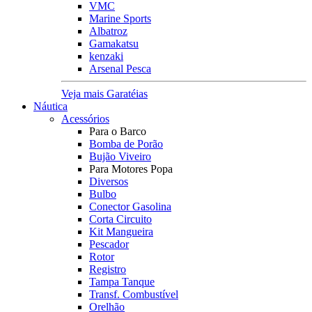
VMC
Marine Sports
Albatroz
Gamakatsu
kenzaki
Arsenal Pesca
Veja mais Garatéias
Náutica
Acessórios
Para o Barco
Bomba de Porão
Bujão Viveiro
Para Motores Popa
Diversos
Bulbo
Conector Gasolina
Corta Circuito
Kit Mangueira
Pescador
Rotor
Registro
Tampa Tanque
Transf. Combustível
Orelhão