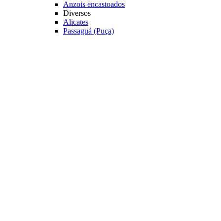
Anzois encastoados
Diversos
Alicates
Passaguá (Puça)
Estojos
Caixas de Pesca
Cadeiras e Banquetas
Veja mais Acessórios
Varas Pesqueiro
Categoria
Varas para Carretilhas
Varas para Molinetes
Acessórios
Suporte para Varas
Transporte
Tubo porta Varas
Organização
Expositores
Principais Marcas
Albatroz
Daiwa
Lumis
Marine Sports
Pesca Brasil