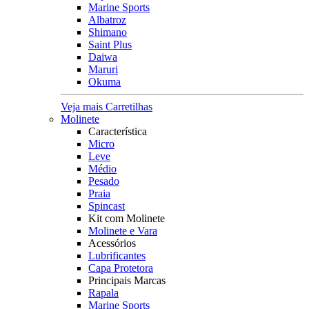
Marine Sports
Albatroz
Shimano
Saint Plus
Daiwa
Maruri
Okuma
Veja mais Carretilhas
Molinete
Característica
Micro
Leve
Médio
Pesado
Praia
Spincast
Kit com Molinete
Molinete e Vara
Acessórios
Lubrificantes
Capa Protetora
Principais Marcas
Rapala
Marine Sports