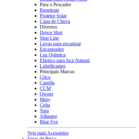
Para o Pescador
Repelente
Protetor Solar
Capa de Chuva
Diversos
Down Shot
Stop Line
Luvas para encastoar
Encastoador
Luz Química
Elástico para Isca Natural
Lubrificantes
Principais Marcas
Glico
Capella
CCM
Owner
Mury
Celta
Yara
Alligator
Blue Fox
Veja mais Acessórios
Varas de Pesca