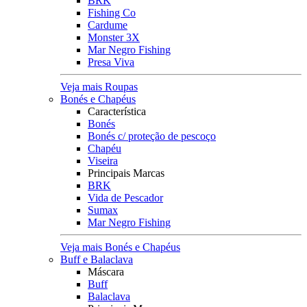
BRK
Fishing Co
Cardume
Monster 3X
Mar Negro Fishing
Presa Viva
Veja mais Roupas
Bonés e Chapéus
Característica
Bonés
Bonés c/ proteção de pescoço
Chapéu
Viseira
Principais Marcas
BRK
Vida de Pescador
Sumax
Mar Negro Fishing
Veja mais Bonés e Chapéus
Buff e Balaclava
Máscara
Buff
Balaclava