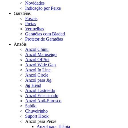
Novidades
Indicação por Peixe
Garatéias
Foscas
Pretas
Vermelhas
Garatéias com Bladed
Protetor de Garatéias
Anzóis
Anzol Chinu
Anzol Maruseigo
Anzol OffSet
Anzol Wide Gap
Anzol In Line
Anzol Circle
Anzol para Jig
Jig Head
Anzol Lastreado
Anzol Encastoado
Anzol Anti-Enrosco
Sabiki
Chuveirinho
Suport Hook
Anzol para Peixe
Anzol para Tilápia