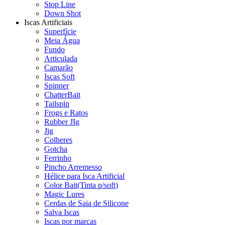
Stop Line
Down Shot
Iscas Artificiais
Superfície
Meia Água
Fundo
Articulada
Camarão
Iscas Soft
Spinner
ChatterBait
Tailspin
Frogs e Ratos
Rubber JIg
Jig
Colheres
Gotcha
Ferrinho
Pincho Arremesso
Hélice para Isca Artificial
Color Bait(Tinta p/soft)
Magic Lures
Cerdas de Saia de Silicone
Salva Iscas
Iscas por marcas