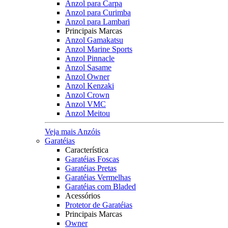
Anzol para Carpa
Anzol para Curimba
Anzol para Lambari
Principais Marcas
Anzol Gamakatsu
Anzol Marine Sports
Anzol Pinnacle
Anzol Sasame
Anzol Owner
Anzol Kenzaki
Anzol Crown
Anzol VMC
Anzol Meitou
Veja mais Anzóis
Garatéias
Característica
Garatéias Foscas
Garatéias Pretas
Garatéias Vermelhas
Garatéias com Bladed
Acessórios
Protetor de Garatéias
Principais Marcas
Owner