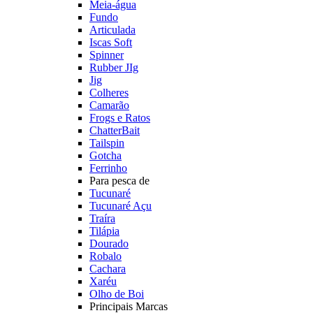
Meia-água
Fundo
Articulada
Iscas Soft
Spinner
Rubber JIg
Jig
Colheres
Camarão
Frogs e Ratos
ChatterBait
Tailspin
Gotcha
Ferrinho
Para pesca de
Tucunaré
Tucunaré Açu
Traíra
Tilápia
Dourado
Robalo
Cachara
Xaréu
Olho de Boi
Principais Marcas