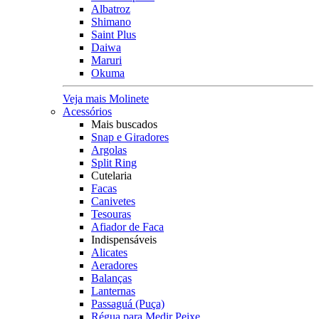
Albatroz
Shimano
Saint Plus
Daiwa
Maruri
Okuma
Veja mais Molinete
Acessórios
Mais buscados
Snap e Giradores
Argolas
Split Ring
Cutelaria
Facas
Canivetes
Tesouras
Afiador de Faca
Indispensáveis
Alicates
Aeradores
Balanças
Lanternas
Passaguá (Puça)
Régua para Medir Peixe