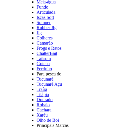
Meia-água
Fundo
Articulada
Iscas Soft
Spinner
Rubber JIg
Jig
Colheres
Camarão
Frogs e Ratos
ChatterBait
Tailspin
Gotcha
Ferrinho
Para pesca de
Tucunaré
Tucunaré Açu
Traíra
Tilápia
Dourado
Robalo
Cachara
Xaréu
Olho de Boi
Principais Marcas