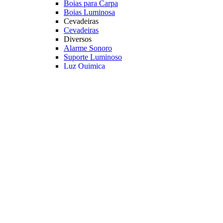
Boias para Carpa
Boias Luminosa
Cevadeiras
Cevadeiras
Diversos
Alarme Sonoro
Suporte Luminoso
Luz Quimica
Principais Marcas
Jr Pesca
Deconto
Veja mais Boias e Cevadeiras
Iscas para Pesqueiro
Iscas
Anteninhas
Miçangas
Flutuador EVA
Principais Marcas
Jr Pesca
Veja mais Iscas para Pesqueiro
Acessórios
Categoria
Anzóis