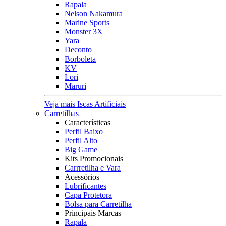
Rapala
Nelson Nakamura
Marine Sports
Monster 3X
Yara
Deconto
Borboleta
KV
Lori
Maruri
Veja mais Iscas Artificiais
Carretilhas
Características
Perfil Baixo
Perfil Alto
Big Game
Kits Promocionais
Carrretilha e Vara
Acessórios
Lubrificantes
Capa Protetora
Bolsa para Carretilha
Principais Marcas
Rapala