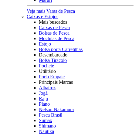
Maruri
Veja mais Varas de Pesca
Caixas e Estojos
Mais buscados
Caixas de Pesca
Bolsas de Pesca
Mochilas de Pesca
Estojo
Bolsa porta Carretilhas
Desembarcado
Bolsa Tiracolo
Pochete
Utilitário
Porta Empate
Principais Marcas
Albatroz
Jogá
Raju
Plano
Nelson Nakamura
Pesca Brasil
Sumax
Shimano
Nautika