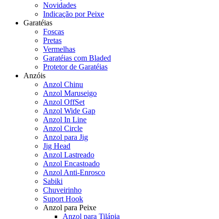
Novidades
Indicação por Peixe
Garatéias
Foscas
Pretas
Vermelhas
Garatéias com Bladed
Protetor de Garatéias
Anzóis
Anzol Chinu
Anzol Maruseigo
Anzol OffSet
Anzol Wide Gap
Anzol In Line
Anzol Circle
Anzol para Jig
Jig Head
Anzol Lastreado
Anzol Encastoado
Anzol Anti-Enrosco
Sabiki
Chuveirinho
Suport Hook
Anzol para Peixe
Anzol para Tilápia