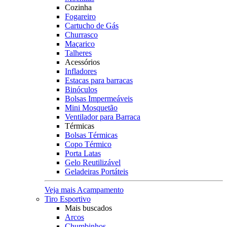
Cozinha
Fogareiro
Cartucho de Gás
Churrasco
Maçarico
Talheres
Acessórios
Infladores
Estacas para barracas
Binóculos
Bolsas Impermeáveis
Mini Mosquetão
Ventilador para Barraca
Térmicas
Bolsas Térmicas
Copo Térmico
Porta Latas
Gelo Reutilizável
Geladeiras Portáteis
Veja mais Acampamento
Tiro Esportivo
Mais buscados
Arcos
Chumbinhos