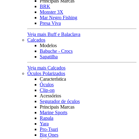
Principais Marcas
BRK
Monster 3X
Mar Negro Fishing
Presa Viva
Veja mais Buff e Balaclava
Calçados
Modelos
Babuche - Crocs
Sapatilha
Veja mais Calçados
Óculos Polarizados
Característica
Óculos
Clip-on
Acessórios
Segurador de óculos
Principais Marcas
Marine Sports
Rapala
Yara
Pro-Tsuri
Big Ones