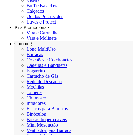
Viseira
Buff e Balaclava
Calçados
Óculos Polarizados
Luvas e Protect
Kits Promocionais
Vara e Carretilha
Vara e Molinete
Camping
Lona MultiUso
Barracas
Colchões e Colchonetes
Cadeiras e Banquetas
Fogareiro
Cartucho de Gás
Rede de Descanso
Mochilas
Talheres
Churrasco
Infladores
Estacas para Barracas
Binóculos
Bolsas Impermeáveis
Mini Mosquetão
Ventilador para Barraca