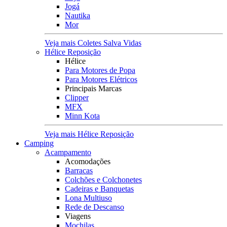
Jogá
Nautika
Mor
Veja mais Coletes Salva Vidas
Hélice Reposição
Hélice
Para Motores de Popa
Para Motores Elétricos
Principais Marcas
Clipper
MFX
Minn Kota
Veja mais Hélice Reposição
Camping
Acampamento
Acomodações
Barracas
Colchões e Colchonetes
Cadeiras e Banquetas
Lona Multiuso
Rede de Descanso
Viagens
Mochilas