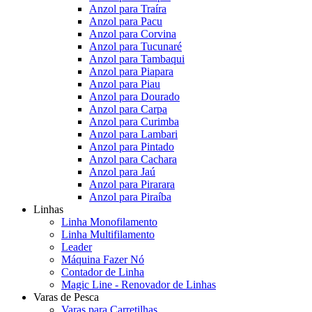
Anzol para Traíra
Anzol para Pacu
Anzol para Corvina
Anzol para Tucunaré
Anzol para Tambaqui
Anzol para Piapara
Anzol para Piau
Anzol para Dourado
Anzol para Carpa
Anzol para Curimba
Anzol para Lambari
Anzol para Pintado
Anzol para Cachara
Anzol para Jaú
Anzol para Pirarara
Anzol para Piraíba
Linhas
Linha Monofilamento
Linha Multifilamento
Leader
Máquina Fazer Nó
Contador de Linha
Magic Line - Renovador de Linhas
Varas de Pesca
Varas para Carretilhas