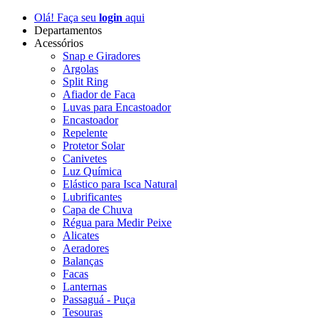
Olá! Faça seu
login
aqui
Departamentos
Acessórios
Snap e Giradores
Argolas
Split Ring
Afiador de Faca
Luvas para Encastoador
Encastoador
Repelente
Protetor Solar
Canivetes
Luz Química
Elástico para Isca Natural
Lubrificantes
Capa de Chuva
Régua para Medir Peixe
Alicates
Aeradores
Balanças
Facas
Lanternas
Passaguá - Puça
Tesouras