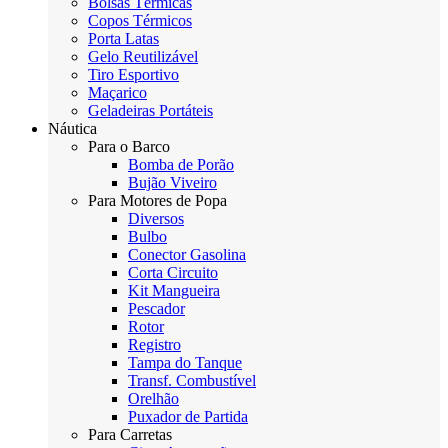
Bolsas Térmicas
Copos Térmicos
Porta Latas
Gelo Reutilizável
Tiro Esportivo
Maçarico
Geladeiras Portáteis
Náutica
Para o Barco
Bomba de Porão
Bujão Viveiro
Para Motores de Popa
Diversos
Bulbo
Conector Gasolina
Corta Circuito
Kit Mangueira
Pescador
Rotor
Registro
Tampa do Tanque
Transf. Combustível
Orelhão
Puxador de Partida
Para Carretas