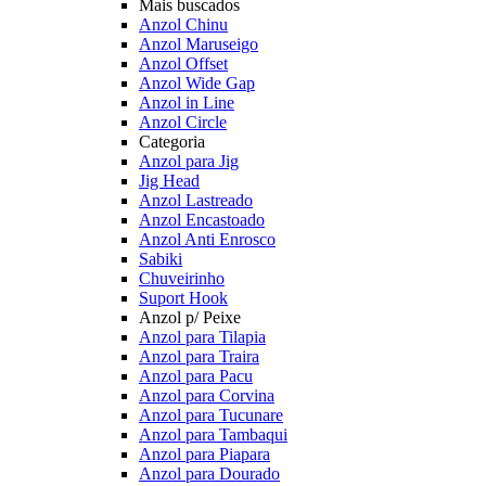
Mais buscados
Anzol Chinu
Anzol Maruseigo
Anzol Offset
Anzol Wide Gap
Anzol in Line
Anzol Circle
Categoria
Anzol para Jig
Jig Head
Anzol Lastreado
Anzol Encastoado
Anzol Anti Enrosco
Sabiki
Chuveirinho
Suport Hook
Anzol p/ Peixe
Anzol para Tilapia
Anzol para Traira
Anzol para Pacu
Anzol para Corvina
Anzol para Tucunare
Anzol para Tambaqui
Anzol para Piapara
Anzol para Dourado