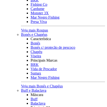
BRK
Fishing Co
Cardume
Monster 3X
Mar Negro Fishing
Presa Viva
Veja mais Roupas
Bonés e Chapéus
Característica
Bonés
Bonés c/ proteção de pescoço
Chapéu
Viseira
Principais Marcas
BRK
Vida de Pescador
Sumax
Mar Negro Fishing
Veja mais Bonés e Chapéus
Buff e Balaclava
Máscara
Buff
Balaclava