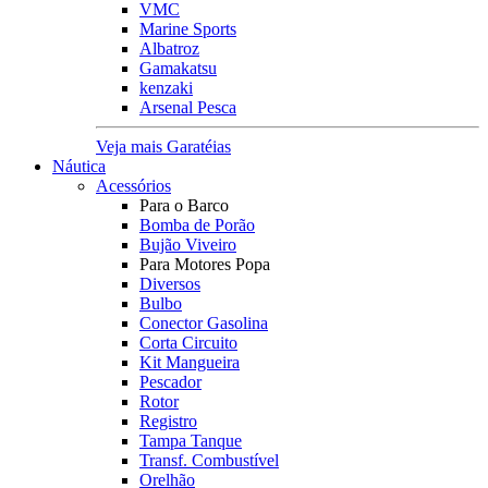
VMC
Marine Sports
Albatroz
Gamakatsu
kenzaki
Arsenal Pesca
Veja mais Garatéias
Náutica
Acessórios
Para o Barco
Bomba de Porão
Bujão Viveiro
Para Motores Popa
Diversos
Bulbo
Conector Gasolina
Corta Circuito
Kit Mangueira
Pescador
Rotor
Registro
Tampa Tanque
Transf. Combustível
Orelhão