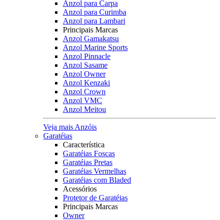
Anzol para Carpa
Anzol para Curimba
Anzol para Lambari
Principais Marcas
Anzol Gamakatsu
Anzol Marine Sports
Anzol Pinnacle
Anzol Sasame
Anzol Owner
Anzol Kenzaki
Anzol Crown
Anzol VMC
Anzol Meitou
Veja mais Anzóis
Garatéias
Característica
Garatéias Foscas
Garatéias Pretas
Garatéias Vermelhas
Garatéias com Bladed
Acessórios
Protetor de Garatéias
Principais Marcas
Owner