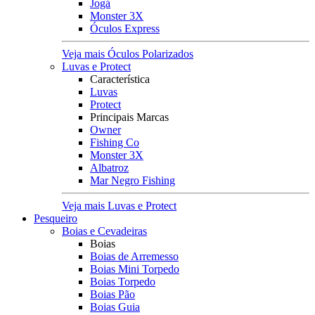
Jogá
Monster 3X
Óculos Express
Veja mais Óculos Polarizados
Luvas e Protect
Característica
Luvas
Protect
Principais Marcas
Owner
Fishing Co
Monster 3X
Albatroz
Mar Negro Fishing
Veja mais Luvas e Protect
Pesqueiro
Boias e Cevadeiras
Boias
Boias de Arremesso
Boias Mini Torpedo
Boias Torpedo
Boias Pão
Boias Guia