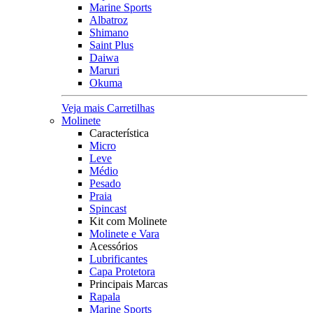
Marine Sports
Albatroz
Shimano
Saint Plus
Daiwa
Maruri
Okuma
Veja mais Carretilhas
Molinete
Característica
Micro
Leve
Médio
Pesado
Praia
Spincast
Kit com Molinete
Molinete e Vara
Acessórios
Lubrificantes
Capa Protetora
Principais Marcas
Rapala
Marine Sports