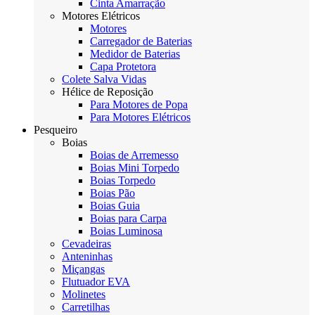
Cinta Amarração
Motores Elétricos
Motores
Carregador de Baterias
Medidor de Baterias
Capa Protetora
Colete Salva Vidas
Hélice de Reposição
Para Motores de Popa
Para Motores Elétricos
Pesqueiro
Boias
Boias de Arremesso
Boias Mini Torpedo
Boias Torpedo
Boias Pão
Boias Guia
Boias para Carpa
Boias Luminosa
Cevadeiras
Anteninhas
Miçangas
Flutuador EVA
Molinetes
Carretilhas