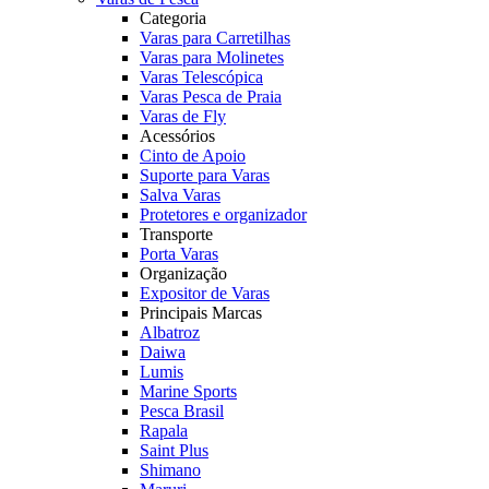
Categoria
Varas para Carretilhas
Varas para Molinetes
Varas Telescópica
Varas Pesca de Praia
Varas de Fly
Acessórios
Cinto de Apoio
Suporte para Varas
Salva Varas
Protetores e organizador
Transporte
Porta Varas
Organização
Expositor de Varas
Principais Marcas
Albatroz
Daiwa
Lumis
Marine Sports
Pesca Brasil
Rapala
Saint Plus
Shimano