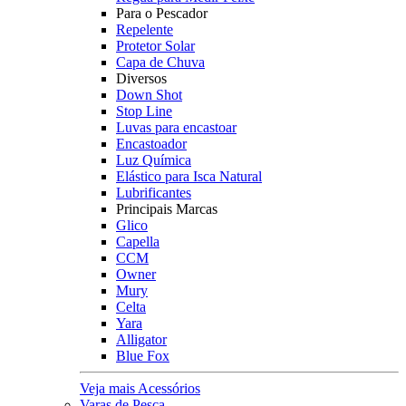
Para o Pescador
Repelente
Protetor Solar
Capa de Chuva
Diversos
Down Shot
Stop Line
Luvas para encastoar
Encastoador
Luz Química
Elástico para Isca Natural
Lubrificantes
Principais Marcas
Glico
Capella
CCM
Owner
Mury
Celta
Yara
Alligator
Blue Fox
Veja mais Acessórios
Varas de Pesca