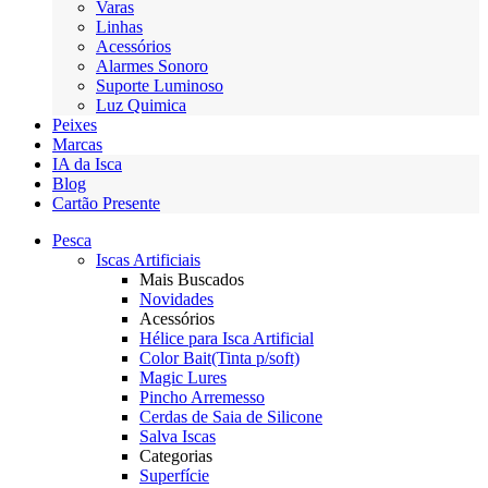
Varas
Linhas
Acessórios
Alarmes Sonoro
Suporte Luminoso
Luz Quimica
Peixes
Marcas
IA da Isca
Blog
Cartão Presente
Pesca
Iscas Artificiais
Mais Buscados
Novidades
Acessórios
Hélice para Isca Artificial
Color Bait(Tinta p/soft)
Magic Lures
Pincho Arremesso
Cerdas de Saia de Silicone
Salva Iscas
Categorias
Superfície