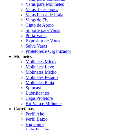
Varas para Molinetes
Varas Telescópica
Varas Pesca de Praia
Varas de Fly
Cinto de Apoio
Suporte para Varas
Porta Varas
Expositor de Varas
Salva Varas
Protetores e Organizador
Molinetes
Molinetes Micro
Molinetes Leve
Molinetes Médio
Molinetes Pesado
Molinetes Praia
Spincast
Lubrificantes
Capa Protetora
Kit Vara e Molinete
Carretilhas
Perfil Alto
Perfil Baixo
Big Game
Lubrificantes