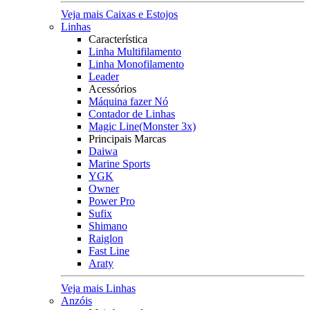
Veja mais Caixas e Estojos
Linhas
Característica
Linha Multifilamento
Linha Monofilamento
Leader
Acessórios
Máquina fazer Nó
Contador de Linhas
Magic Line(Monster 3x)
Principais Marcas
Daiwa
Marine Sports
YGK
Owner
Power Pro
Sufix
Shimano
Raiglon
Fast Line
Araty
Veja mais Linhas
Anzóis