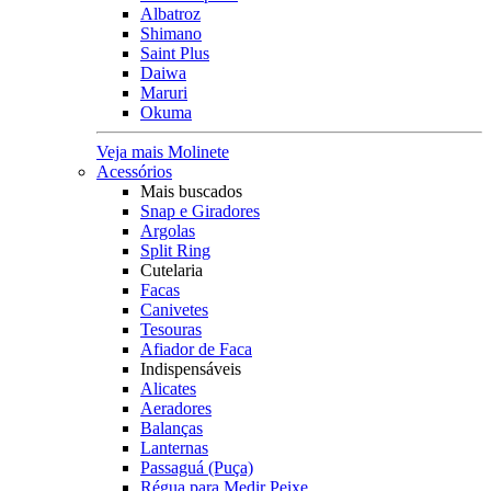
Albatroz
Shimano
Saint Plus
Daiwa
Maruri
Okuma
Veja mais Molinete
Acessórios
Mais buscados
Snap e Giradores
Argolas
Split Ring
Cutelaria
Facas
Canivetes
Tesouras
Afiador de Faca
Indispensáveis
Alicates
Aeradores
Balanças
Lanternas
Passaguá (Puça)
Régua para Medir Peixe