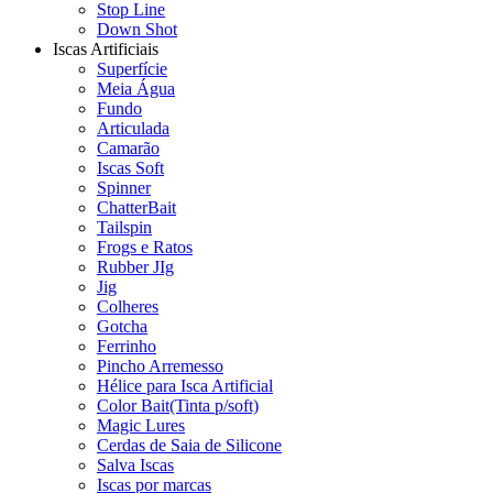
Stop Line
Down Shot
Iscas Artificiais
Superfície
Meia Água
Fundo
Articulada
Camarão
Iscas Soft
Spinner
ChatterBait
Tailspin
Frogs e Ratos
Rubber JIg
Jig
Colheres
Gotcha
Ferrinho
Pincho Arremesso
Hélice para Isca Artificial
Color Bait(Tinta p/soft)
Magic Lures
Cerdas de Saia de Silicone
Salva Iscas
Iscas por marcas