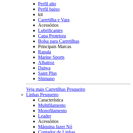
Perfil alto
Perfil baixo
kit
Carretilha e Vara
Acessórios
Lubrificantes
Capa Protetora
Bolsa para Carretilhas
Principais Marcas
Rapala
Marine Sports
Albatroz
Daiwa
Saint Plus
Shimano
Veja mais Carretilhas Pesqueiro
Linhas Pesqueiro
Característica
Multifilamento
Monofilamento
Leader
Acessórios
Máquina fazer Nó
Contador de Linhas