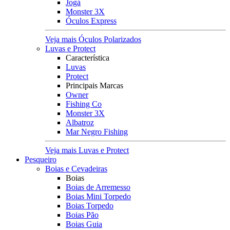
Jogá
Monster 3X
Óculos Express
Veja mais Óculos Polarizados
Luvas e Protect
Característica
Luvas
Protect
Principais Marcas
Owner
Fishing Co
Monster 3X
Albatroz
Mar Negro Fishing
Veja mais Luvas e Protect
Pesqueiro
Boias e Cevadeiras
Boias
Boias de Arremesso
Boias Mini Torpedo
Boias Torpedo
Boias Pão
Boias Guia