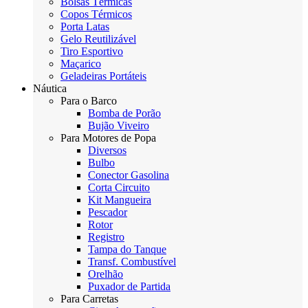
Bolsas Térmicas
Copos Térmicos
Porta Latas
Gelo Reutilizável
Tiro Esportivo
Maçarico
Geladeiras Portáteis
Náutica
Para o Barco
Bomba de Porão
Bujão Viveiro
Para Motores de Popa
Diversos
Bulbo
Conector Gasolina
Corta Circuito
Kit Mangueira
Pescador
Rotor
Registro
Tampa do Tanque
Transf. Combustível
Orelhão
Puxador de Partida
Para Carretas