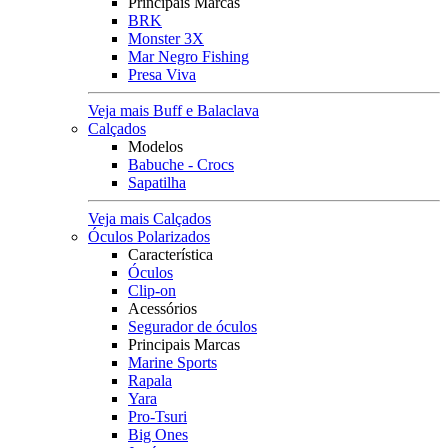
Principais Marcas
BRK
Monster 3X
Mar Negro Fishing
Presa Viva
Veja mais Buff e Balaclava
Calçados
Modelos
Babuche - Crocs
Sapatilha
Veja mais Calçados
Óculos Polarizados
Característica
Óculos
Clip-on
Acessórios
Segurador de óculos
Principais Marcas
Marine Sports
Rapala
Yara
Pro-Tsuri
Big Ones