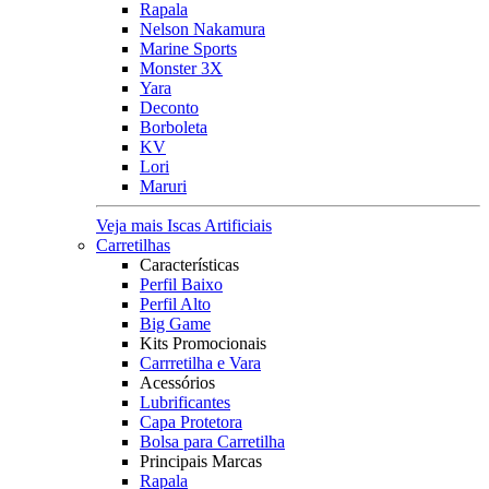
Rapala
Nelson Nakamura
Marine Sports
Monster 3X
Yara
Deconto
Borboleta
KV
Lori
Maruri
Veja mais Iscas Artificiais
Carretilhas
Características
Perfil Baixo
Perfil Alto
Big Game
Kits Promocionais
Carrretilha e Vara
Acessórios
Lubrificantes
Capa Protetora
Bolsa para Carretilha
Principais Marcas
Rapala