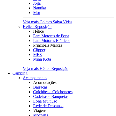
Jogá
Nautika
Mor
Veja mais Coletes Salva Vidas
Hélice Reposição
Hélice
Para Motores de Popa
Para Motores Elétricos
Principais Marcas
Clipper
MFX
Minn Kota
Veja mais Hélice Reposição
Camping
Acampamento
Acomodações
Barracas
Colchões e Colchonetes
Cadeiras e Banquetas
Lona Multiuso
Rede de Descanso
Viagens
Mochilas