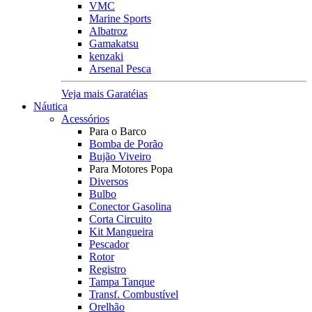
VMC
Marine Sports
Albatroz
Gamakatsu
kenzaki
Arsenal Pesca
Veja mais Garatéias
Náutica
Acessórios
Para o Barco
Bomba de Porão
Bujão Viveiro
Para Motores Popa
Diversos
Bulbo
Conector Gasolina
Corta Circuito
Kit Mangueira
Pescador
Rotor
Registro
Tampa Tanque
Transf. Combustível
Orelhão