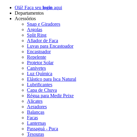
Olá! Faça seu
login
aqui
Departamentos
Acessórios
Snap e Giradores
Argolas
Split Ring
Afiador de Faca
Luvas para Encastoador
Encastoador
Repelente
Protetor Solar
Canivetes
Luz Química
Elástico para Isca Natural
Lubrificantes
Capa de Chuva
Régua para Medir Peixe
Alicates
Aeradores
Balanças
Facas
Lanternas
Passaguá - Puça
Tesouras