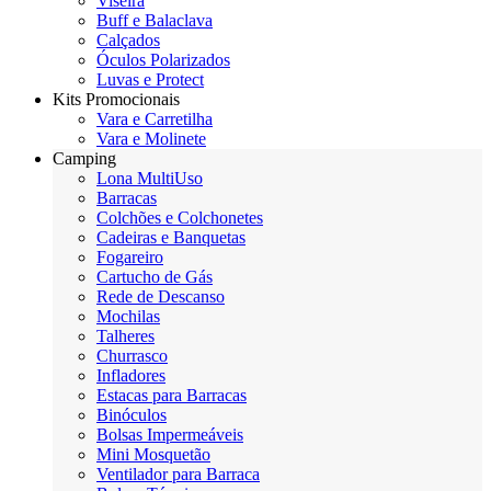
Viseira
Buff e Balaclava
Calçados
Óculos Polarizados
Luvas e Protect
Kits Promocionais
Vara e Carretilha
Vara e Molinete
Camping
Lona MultiUso
Barracas
Colchões e Colchonetes
Cadeiras e Banquetas
Fogareiro
Cartucho de Gás
Rede de Descanso
Mochilas
Talheres
Churrasco
Infladores
Estacas para Barracas
Binóculos
Bolsas Impermeáveis
Mini Mosquetão
Ventilador para Barraca