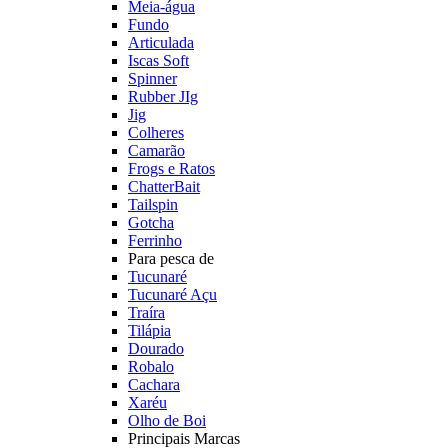
Meia-água
Fundo
Articulada
Iscas Soft
Spinner
Rubber JIg
Jig
Colheres
Camarão
Frogs e Ratos
ChatterBait
Tailspin
Gotcha
Ferrinho
Para pesca de
Tucunaré
Tucunaré Açu
Traíra
Tilápia
Dourado
Robalo
Cachara
Xaréu
Olho de Boi
Principais Marcas