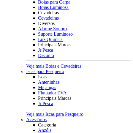
Boias para Carpa
Boias Luminosa
Cevadeiras
Cevadeiras
Diversos
Alarme Sonoro
Suporte Luminoso
Luz Quimica
Principais Marcas
Jr Pesca
Deconto
Veja mais Boias e Cevadeiras
Iscas para Pesqueiro
Iscas
Anteninhas
Miçangas
Flutuador EVA
Principais Marcas
Jr Pesca
Veja mais Iscas para Pesqueiro
Acessórios
Categoria
Anzóis