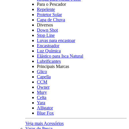
Para o Pescador
Repelente
Protetor Solar
Capa de Chuva
Diversos
Down Shot
Stop Line
Luvas para encastoar
Encastoador
Luz Química
Elástico para Isca Natural
Lubrificantes
Principais Marcas
Glico
Capella
CCM
Owner
Mury
Celta
Yara
Alligator
Blue Fox
Veja mais Acessórios
Varas de Pesca