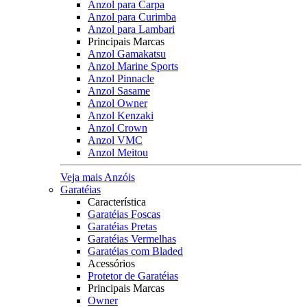
Anzol para Carpa
Anzol para Curimba
Anzol para Lambari
Principais Marcas
Anzol Gamakatsu
Anzol Marine Sports
Anzol Pinnacle
Anzol Sasame
Anzol Owner
Anzol Kenzaki
Anzol Crown
Anzol VMC
Anzol Meitou
Veja mais Anzóis
Garatéias
Característica
Garatéias Foscas
Garatéias Pretas
Garatéias Vermelhas
Garatéias com Bladed
Acessórios
Protetor de Garatéias
Principais Marcas
Owner