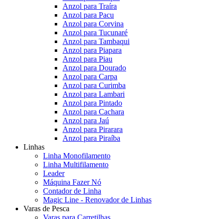
Anzol para Traíra
Anzol para Pacu
Anzol para Corvina
Anzol para Tucunaré
Anzol para Tambaqui
Anzol para Piapara
Anzol para Piau
Anzol para Dourado
Anzol para Carpa
Anzol para Curimba
Anzol para Lambari
Anzol para Pintado
Anzol para Cachara
Anzol para Jaú
Anzol para Pirarara
Anzol para Piraíba
Linhas
Linha Monofilamento
Linha Multifilamento
Leader
Máquina Fazer Nó
Contador de Linha
Magic Line - Renovador de Linhas
Varas de Pesca
Varas para Carretilhas