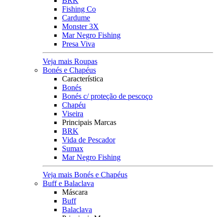
BRK
Fishing Co
Cardume
Monster 3X
Mar Negro Fishing
Presa Viva
Veja mais Roupas
Bonés e Chapéus
Característica
Bonés
Bonés c/ proteção de pescoço
Chapéu
Viseira
Principais Marcas
BRK
Vida de Pescador
Sumax
Mar Negro Fishing
Veja mais Bonés e Chapéus
Buff e Balaclava
Máscara
Buff
Balaclava