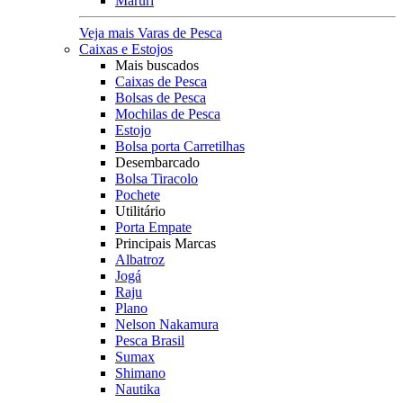
Maruri
Veja mais Varas de Pesca
Caixas e Estojos
Mais buscados
Caixas de Pesca
Bolsas de Pesca
Mochilas de Pesca
Estojo
Bolsa porta Carretilhas
Desembarcado
Bolsa Tiracolo
Pochete
Utilitário
Porta Empate
Principais Marcas
Albatroz
Jogá
Raju
Plano
Nelson Nakamura
Pesca Brasil
Sumax
Shimano
Nautika