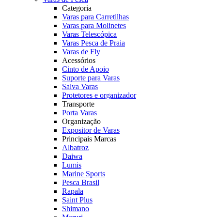
Categoria
Varas para Carretilhas
Varas para Molinetes
Varas Telescópica
Varas Pesca de Praia
Varas de Fly
Acessórios
Cinto de Apoio
Suporte para Varas
Salva Varas
Protetores e organizador
Transporte
Porta Varas
Organização
Expositor de Varas
Principais Marcas
Albatroz
Daiwa
Lumis
Marine Sports
Pesca Brasil
Rapala
Saint Plus
Shimano