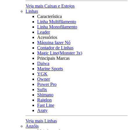
Veja mais Caixas e Estojos
Linhas
Característica
Linha Multifilamento
Linha Monofilamento
Leader
Acessórios
Máquina fazer Nó
Contador de Linhas
Magic Line(Monster 3x)
Principais Marcas
Daiwa
Marine Sports
YGK
Owner
Power Pro
Sufix
Shimano
Raiglon
Fast Line
Araty
Veja mais Linhas
Anzóis