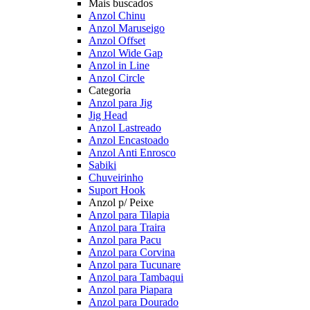
Mais buscados
Anzol Chinu
Anzol Maruseigo
Anzol Offset
Anzol Wide Gap
Anzol in Line
Anzol Circle
Categoria
Anzol para Jig
Jig Head
Anzol Lastreado
Anzol Encastoado
Anzol Anti Enrosco
Sabiki
Chuveirinho
Suport Hook
Anzol p/ Peixe
Anzol para Tilapia
Anzol para Traira
Anzol para Pacu
Anzol para Corvina
Anzol para Tucunare
Anzol para Tambaqui
Anzol para Piapara
Anzol para Dourado