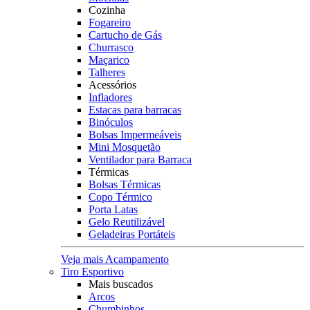
Cozinha
Fogareiro
Cartucho de Gás
Churrasco
Maçarico
Talheres
Acessórios
Infladores
Estacas para barracas
Binóculos
Bolsas Impermeáveis
Mini Mosquetão
Ventilador para Barraca
Térmicas
Bolsas Térmicas
Copo Térmico
Porta Latas
Gelo Reutilizável
Geladeiras Portáteis
Veja mais Acampamento
Tiro Esportivo
Mais buscados
Arcos
Chumbinhos