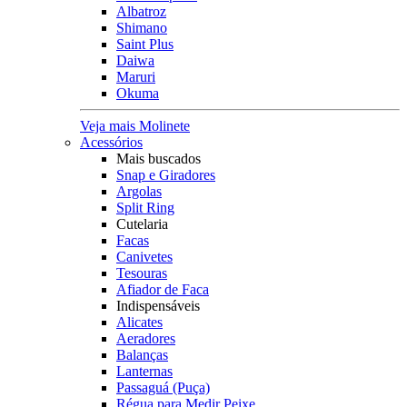
Albatroz
Shimano
Saint Plus
Daiwa
Maruri
Okuma
Veja mais Molinete
Acessórios
Mais buscados
Snap e Giradores
Argolas
Split Ring
Cutelaria
Facas
Canivetes
Tesouras
Afiador de Faca
Indispensáveis
Alicates
Aeradores
Balanças
Lanternas
Passaguá (Puça)
Régua para Medir Peixe