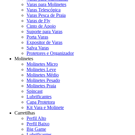
Varas para Molinetes
Varas Telescópica
Varas Pesca de Praia
Varas de Fly
Cinto de Apoio
Suporte para Varas
Porta Varas
Expositor de Varas
Salva Varas
Protetores e Organizador
Molinetes
Molinetes Micro
Molinetes Leve
Molinetes Médio
Molinetes Pesado
Molinetes Praia
Spincast
Lubrificantes
Capa Protetora
Kit Vara e Molinete
Carretilhas
Perfil Alto
Perfil Baixo
Big Game
Lubrificantes