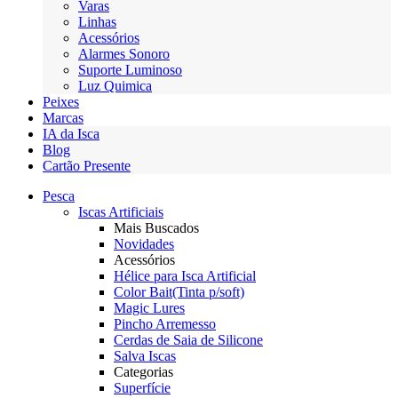
Varas
Linhas
Acessórios
Alarmes Sonoro
Suporte Luminoso
Luz Quimica
Peixes
Marcas
IA da Isca
Blog
Cartão Presente
Pesca
Iscas Artificiais
Mais Buscados
Novidades
Acessórios
Hélice para Isca Artificial
Color Bait(Tinta p/soft)
Magic Lures
Pincho Arremesso
Cerdas de Saia de Silicone
Salva Iscas
Categorias
Superfície