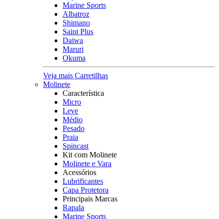
Marine Sports
Albatroz
Shimano
Saint Plus
Daiwa
Maruri
Okuma
Veja mais Carretilhas
Molinete
Característica
Micro
Leve
Médio
Pesado
Praia
Spincast
Kit com Molinete
Molinete e Vara
Acessórios
Lubrificantes
Capa Protetora
Principais Marcas
Rapala
Marine Sports