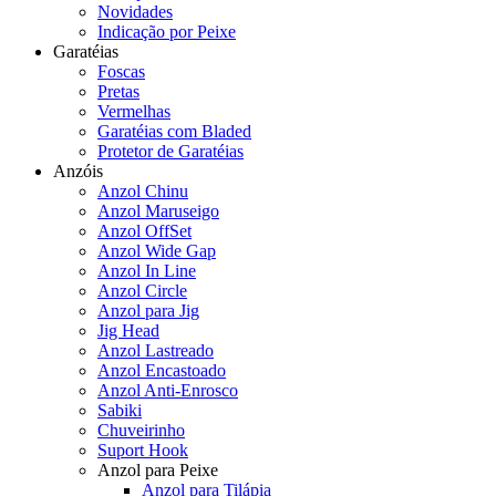
Novidades
Indicação por Peixe
Garatéias
Foscas
Pretas
Vermelhas
Garatéias com Bladed
Protetor de Garatéias
Anzóis
Anzol Chinu
Anzol Maruseigo
Anzol OffSet
Anzol Wide Gap
Anzol In Line
Anzol Circle
Anzol para Jig
Jig Head
Anzol Lastreado
Anzol Encastoado
Anzol Anti-Enrosco
Sabiki
Chuveirinho
Suport Hook
Anzol para Peixe
Anzol para Tilápia