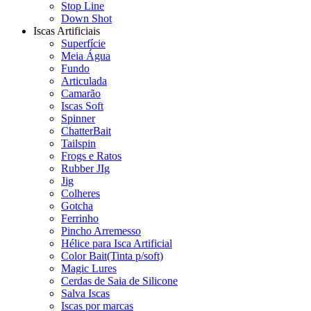
Stop Line
Down Shot
Iscas Artificiais
Superfície
Meia Água
Fundo
Articulada
Camarão
Iscas Soft
Spinner
ChatterBait
Tailspin
Frogs e Ratos
Rubber JIg
Jig
Colheres
Gotcha
Ferrinho
Pincho Arremesso
Hélice para Isca Artificial
Color Bait(Tinta p/soft)
Magic Lures
Cerdas de Saia de Silicone
Salva Iscas
Iscas por marcas