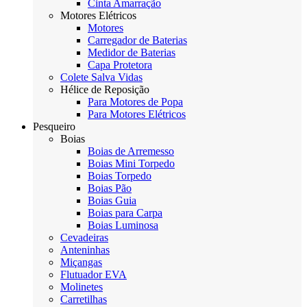
Cinta Amarração
Motores Elétricos
Motores
Carregador de Baterias
Medidor de Baterias
Capa Protetora
Colete Salva Vidas
Hélice de Reposição
Para Motores de Popa
Para Motores Elétricos
Pesqueiro
Boias
Boias de Arremesso
Boias Mini Torpedo
Boias Torpedo
Boias Pão
Boias Guia
Boias para Carpa
Boias Luminosa
Cevadeiras
Anteninhas
Miçangas
Flutuador EVA
Molinetes
Carretilhas