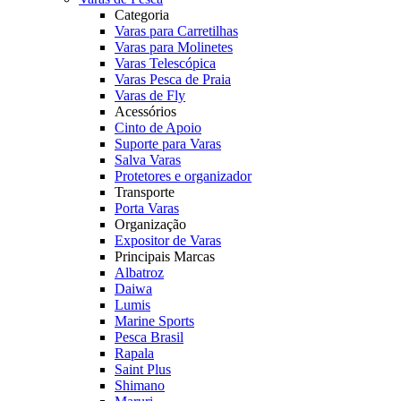
Categoria
Varas para Carretilhas
Varas para Molinetes
Varas Telescópica
Varas Pesca de Praia
Varas de Fly
Acessórios
Cinto de Apoio
Suporte para Varas
Salva Varas
Protetores e organizador
Transporte
Porta Varas
Organização
Expositor de Varas
Principais Marcas
Albatroz
Daiwa
Lumis
Marine Sports
Pesca Brasil
Rapala
Saint Plus
Shimano