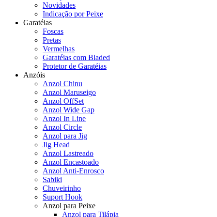
Novidades
Indicação por Peixe
Garatéias
Foscas
Pretas
Vermelhas
Garatéias com Bladed
Protetor de Garatéias
Anzóis
Anzol Chinu
Anzol Maruseigo
Anzol OffSet
Anzol Wide Gap
Anzol In Line
Anzol Circle
Anzol para Jig
Jig Head
Anzol Lastreado
Anzol Encastoado
Anzol Anti-Enrosco
Sabiki
Chuveirinho
Suport Hook
Anzol para Peixe
Anzol para Tilápia