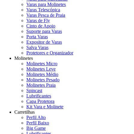
Varas para Molinetes
Varas Telescópica
Varas Pesca de Praia
Varas de Fly
Cinto de Apoio
Suporte para Varas
Porta Varas
Expositor de Varas
Salva Varas
Protetores e Organizador
Molinetes
Molinetes Micro
Molinetes Leve
Molinetes Médio
Molinetes Pesado
Molinetes Praia
Spincast
Lubrificantes
Capa Protetora
Kit Vara e Molinete
Carretilhas
Perfil Alto
Perfil Baixo
Big Game
Lubrificantes