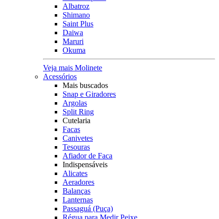
Albatroz
Shimano
Saint Plus
Daiwa
Maruri
Okuma
Veja mais Molinete
Acessórios
Mais buscados
Snap e Giradores
Argolas
Split Ring
Cutelaria
Facas
Canivetes
Tesouras
Afiador de Faca
Indispensáveis
Alicates
Aeradores
Balanças
Lanternas
Passaguá (Puça)
Régua para Medir Peixe