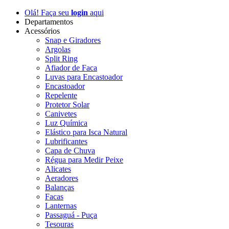
Olá! Faça seu
login
aqui
Departamentos
Acessórios
Snap e Giradores
Argolas
Split Ring
Afiador de Faca
Luvas para Encastoador
Encastoador
Repelente
Protetor Solar
Canivetes
Luz Química
Elástico para Isca Natural
Lubrificantes
Capa de Chuva
Régua para Medir Peixe
Alicates
Aeradores
Balanças
Facas
Lanternas
Passaguá - Puça
Tesouras