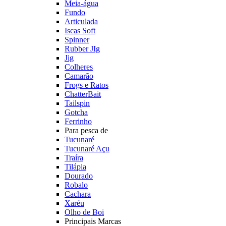
Meia-água
Fundo
Articulada
Iscas Soft
Spinner
Rubber JIg
Jig
Colheres
Camarão
Frogs e Ratos
ChatterBait
Tailspin
Gotcha
Ferrinho
Para pesca de
Tucunaré
Tucunaré Açu
Traíra
Tilápia
Dourado
Robalo
Cachara
Xaréu
Olho de Boi
Principais Marcas