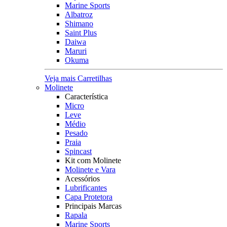
Marine Sports
Albatroz
Shimano
Saint Plus
Daiwa
Maruri
Okuma
Veja mais Carretilhas
Molinete
Característica
Micro
Leve
Médio
Pesado
Praia
Spincast
Kit com Molinete
Molinete e Vara
Acessórios
Lubrificantes
Capa Protetora
Principais Marcas
Rapala
Marine Sports