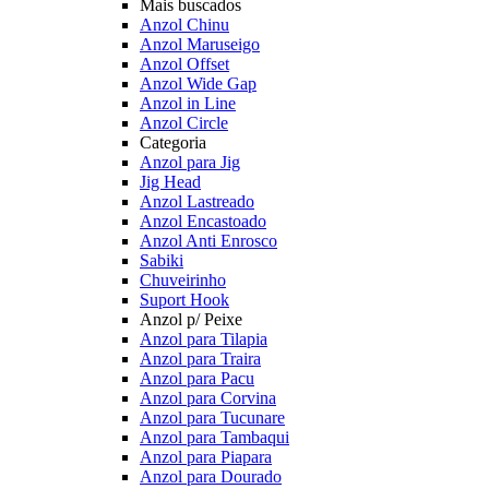
Mais buscados
Anzol Chinu
Anzol Maruseigo
Anzol Offset
Anzol Wide Gap
Anzol in Line
Anzol Circle
Categoria
Anzol para Jig
Jig Head
Anzol Lastreado
Anzol Encastoado
Anzol Anti Enrosco
Sabiki
Chuveirinho
Suport Hook
Anzol p/ Peixe
Anzol para Tilapia
Anzol para Traira
Anzol para Pacu
Anzol para Corvina
Anzol para Tucunare
Anzol para Tambaqui
Anzol para Piapara
Anzol para Dourado