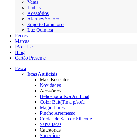
Varas
Linhas
Acessórios
Alarmes Sonoro
Suporte Luminoso
Luz Quimica
Peixes
Marcas
IA da Isca
Blog
Cartão Presente
Pesca
Iscas Artificiais
Mais Buscados
Novidades
Acessórios
Hélice para Isca Artificial
Color Bait(Tinta p/soft)
Magic Lures
Pincho Arremesso
Cerdas de Saia de Silicone
Salva Iscas
Categorias
Superfície