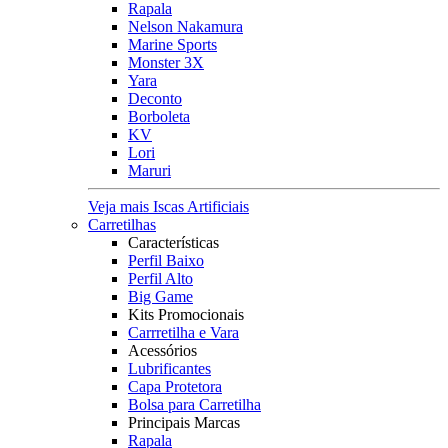
Rapala
Nelson Nakamura
Marine Sports
Monster 3X
Yara
Deconto
Borboleta
KV
Lori
Maruri
Veja mais Iscas Artificiais
Carretilhas
Características
Perfil Baixo
Perfil Alto
Big Game
Kits Promocionais
Carrretilha e Vara
Acessórios
Lubrificantes
Capa Protetora
Bolsa para Carretilha
Principais Marcas
Rapala