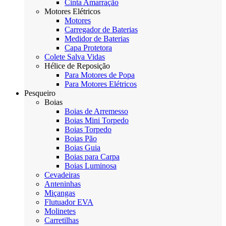
Cinta Amarração
Motores Elétricos
Motores
Carregador de Baterias
Medidor de Baterias
Capa Protetora
Colete Salva Vidas
Hélice de Reposição
Para Motores de Popa
Para Motores Elétricos
Pesqueiro
Boias
Boias de Arremesso
Boias Mini Torpedo
Boias Torpedo
Boias Pão
Boias Guia
Boias para Carpa
Boias Luminosa
Cevadeiras
Anteninhas
Miçangas
Flutuador EVA
Molinetes
Carretilhas