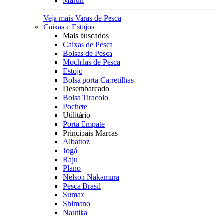
Maruri
Veja mais Varas de Pesca
Caixas e Estojos
Mais buscados
Caixas de Pesca
Bolsas de Pesca
Mochilas de Pesca
Estojo
Bolsa porta Carretilhas
Desembarcado
Bolsa Tiracolo
Pochete
Utilitário
Porta Empate
Principais Marcas
Albatroz
Jogá
Raju
Plano
Nelson Nakamura
Pesca Brasil
Sumax
Shimano
Nautika