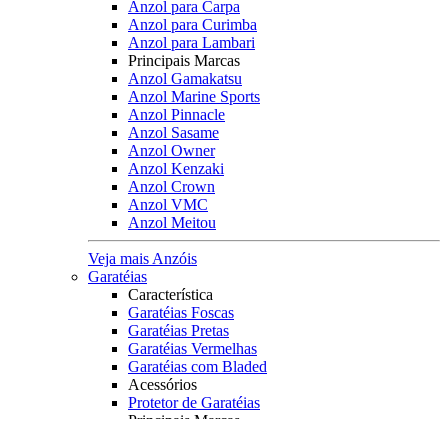
Anzol para Carpa
Anzol para Curimba
Anzol para Lambari
Principais Marcas
Anzol Gamakatsu
Anzol Marine Sports
Anzol Pinnacle
Anzol Sasame
Anzol Owner
Anzol Kenzaki
Anzol Crown
Anzol VMC
Anzol Meitou
Veja mais Anzóis
Garatéias
Característica
Garatéias Foscas
Garatéias Pretas
Garatéias Vermelhas
Garatéias com Bladed
Acessórios
Protetor de Garatéias
Principais Marcas
Owner