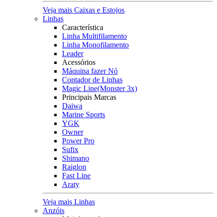
Veja mais Caixas e Estojos
Linhas
Característica
Linha Multifilamento
Linha Monofilamento
Leader
Acessórios
Máquina fazer Nó
Contador de Linhas
Magic Line(Monster 3x)
Principais Marcas
Daiwa
Marine Sports
YGK
Owner
Power Pro
Sufix
Shimano
Raiglon
Fast Line
Araty
Veja mais Linhas
Anzóis