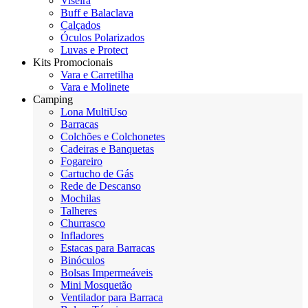
Viseira
Buff e Balaclava
Calçados
Óculos Polarizados
Luvas e Protect
Kits Promocionais
Vara e Carretilha
Vara e Molinete
Camping
Lona MultiUso
Barracas
Colchões e Colchonetes
Cadeiras e Banquetas
Fogareiro
Cartucho de Gás
Rede de Descanso
Mochilas
Talheres
Churrasco
Infladores
Estacas para Barracas
Binóculos
Bolsas Impermeáveis
Mini Mosquetão
Ventilador para Barraca