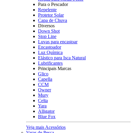
Para o Pescador
Repelente
Protetor Solar
Capa de Chuva
Diversos
Down Shot
Stop Line
Luvas para encastoar
Encastoador
Luz Química
Elástico para Isca Natural
Lubrificantes
Principais Marcas
Glico
Capella
CCM
Owner
Mury
Celta
Yara
Alligator
Blue Fox
Veja mais Acessórios
Varas de Pesca