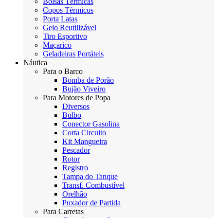
Bolsas Térmicas
Copos Térmicos
Porta Latas
Gelo Reutilizável
Tiro Esportivo
Maçarico
Geladeiras Portáteis
Náutica
Para o Barco
Bomba de Porão
Bujão Viveiro
Para Motores de Popa
Diversos
Bulbo
Conector Gasolina
Corta Circuito
Kit Mangueira
Pescador
Rotor
Registro
Tampa do Tanque
Transf. Combustível
Orelhão
Puxador de Partida
Para Carretas