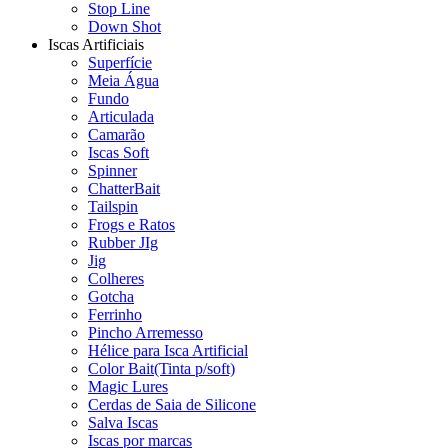
Stop Line
Down Shot
Iscas Artificiais
Superfície
Meia Água
Fundo
Articulada
Camarão
Iscas Soft
Spinner
ChatterBait
Tailspin
Frogs e Ratos
Rubber JIg
Jig
Colheres
Gotcha
Ferrinho
Pincho Arremesso
Hélice para Isca Artificial
Color Bait(Tinta p/soft)
Magic Lures
Cerdas de Saia de Silicone
Salva Iscas
Iscas por marcas