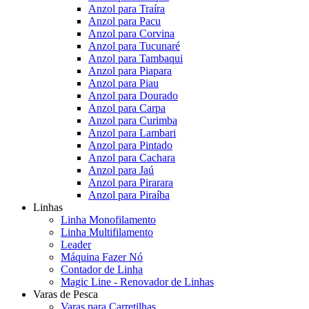
Anzol para Traíra
Anzol para Pacu
Anzol para Corvina
Anzol para Tucunaré
Anzol para Tambaqui
Anzol para Piapara
Anzol para Piau
Anzol para Dourado
Anzol para Carpa
Anzol para Curimba
Anzol para Lambari
Anzol para Pintado
Anzol para Cachara
Anzol para Jaú
Anzol para Pirarara
Anzol para Piraíba
Linhas
Linha Monofilamento
Linha Multifilamento
Leader
Máquina Fazer Nó
Contador de Linha
Magic Line - Renovador de Linhas
Varas de Pesca
Varas para Carretilhas