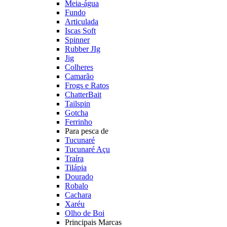
Meia-água
Fundo
Articulada
Iscas Soft
Spinner
Rubber JIg
Jig
Colheres
Camarão
Frogs e Ratos
ChatterBait
Tailspin
Gotcha
Ferrinho
Para pesca de
Tucunaré
Tucunaré Açu
Traíra
Tilápia
Dourado
Robalo
Cachara
Xaréu
Olho de Boi
Principais Marcas