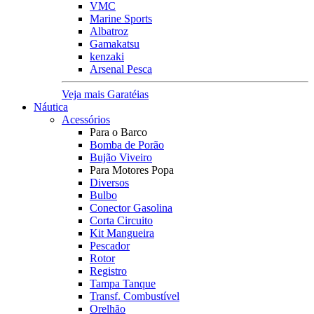
VMC
Marine Sports
Albatroz
Gamakatsu
kenzaki
Arsenal Pesca
Veja mais Garatéias
Náutica
Acessórios
Para o Barco
Bomba de Porão
Bujão Viveiro
Para Motores Popa
Diversos
Bulbo
Conector Gasolina
Corta Circuito
Kit Mangueira
Pescador
Rotor
Registro
Tampa Tanque
Transf. Combustível
Orelhão