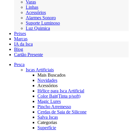
Varas
Linhas
Acessórios
Alarmes Sonoro
Suporte Luminoso
Luz Quimica
Peixes
Marcas
IA da Isca
Blog
Cartão Presente
Pesca
Iscas Artificiais
Mais Buscados
Novidades
Acessórios
Hélice para Isca Artificial
Color Bait(Tinta p/soft)
Magic Lures
Pincho Arremesso
Cerdas de Saia de Silicone
Salva Iscas
Categorias
Superfície