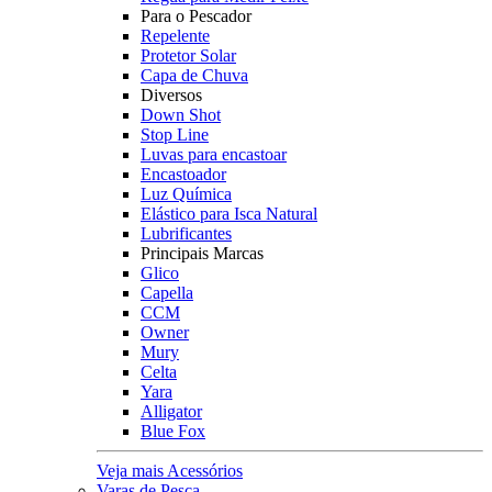
Para o Pescador
Repelente
Protetor Solar
Capa de Chuva
Diversos
Down Shot
Stop Line
Luvas para encastoar
Encastoador
Luz Química
Elástico para Isca Natural
Lubrificantes
Principais Marcas
Glico
Capella
CCM
Owner
Mury
Celta
Yara
Alligator
Blue Fox
Veja mais Acessórios
Varas de Pesca