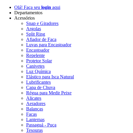
Olá! Faça seu
login
aqui
Departamentos
Acessórios
Snap e Giradores
Argolas
Split Ring
Afiador de Faca
Luvas para Encastoador
Encastoador
Repelente
Protetor Solar
Canivetes
Luz Química
Elástico para Isca Natural
Lubrificantes
Capa de Chuva
Régua para Medir Peixe
Alicates
Aeradores
Balanças
Facas
Lanternas
Passaguá - Puça
Tesouras