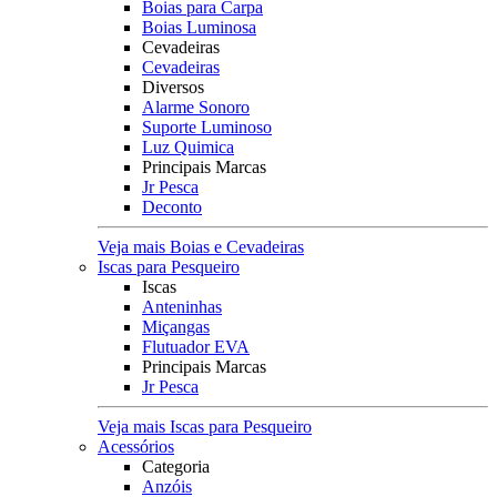
Boias para Carpa
Boias Luminosa
Cevadeiras
Cevadeiras
Diversos
Alarme Sonoro
Suporte Luminoso
Luz Quimica
Principais Marcas
Jr Pesca
Deconto
Veja mais Boias e Cevadeiras
Iscas para Pesqueiro
Iscas
Anteninhas
Miçangas
Flutuador EVA
Principais Marcas
Jr Pesca
Veja mais Iscas para Pesqueiro
Acessórios
Categoria
Anzóis