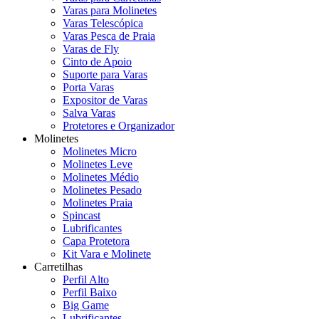
Varas para Molinetes
Varas Telescópica
Varas Pesca de Praia
Varas de Fly
Cinto de Apoio
Suporte para Varas
Porta Varas
Expositor de Varas
Salva Varas
Protetores e Organizador
Molinetes
Molinetes Micro
Molinetes Leve
Molinetes Médio
Molinetes Pesado
Molinetes Praia
Spincast
Lubrificantes
Capa Protetora
Kit Vara e Molinete
Carretilhas
Perfil Alto
Perfil Baixo
Big Game
Lubrificantes