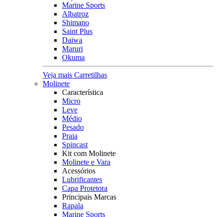
Marine Sports
Albatroz
Shimano
Saint Plus
Daiwa
Maruri
Okuma
Veja mais Carretilhas
Molinete
Característica
Micro
Leve
Médio
Pesado
Praia
Spincast
Kit com Molinete
Molinete e Vara
Acessórios
Lubrificantes
Capa Protetora
Principais Marcas
Rapala
Marine Sports