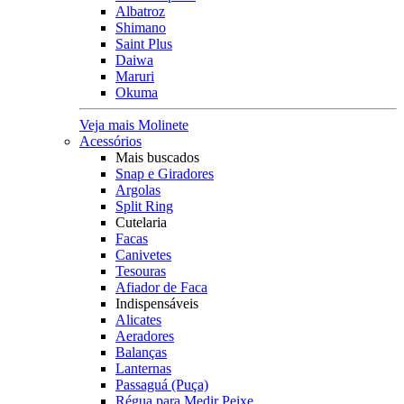
Albatroz
Shimano
Saint Plus
Daiwa
Maruri
Okuma
Veja mais Molinete
Acessórios
Mais buscados
Snap e Giradores
Argolas
Split Ring
Cutelaria
Facas
Canivetes
Tesouras
Afiador de Faca
Indispensáveis
Alicates
Aeradores
Balanças
Lanternas
Passaguá (Puça)
Régua para Medir Peixe