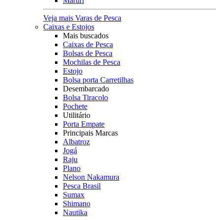
Maruri
Veja mais Varas de Pesca
Caixas e Estojos
Mais buscados
Caixas de Pesca
Bolsas de Pesca
Mochilas de Pesca
Estojo
Bolsa porta Carretilhas
Desembarcado
Bolsa Tiracolo
Pochete
Utilitário
Porta Empate
Principais Marcas
Albatroz
Jogá
Raju
Plano
Nelson Nakamura
Pesca Brasil
Sumax
Shimano
Nautika