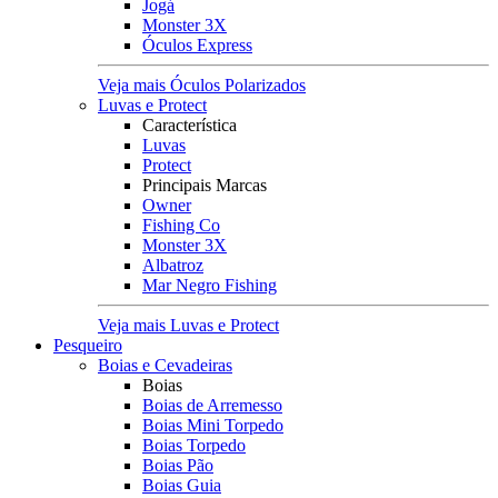
Jogá
Monster 3X
Óculos Express
Veja mais Óculos Polarizados
Luvas e Protect
Característica
Luvas
Protect
Principais Marcas
Owner
Fishing Co
Monster 3X
Albatroz
Mar Negro Fishing
Veja mais Luvas e Protect
Pesqueiro
Boias e Cevadeiras
Boias
Boias de Arremesso
Boias Mini Torpedo
Boias Torpedo
Boias Pão
Boias Guia