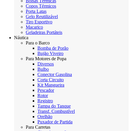
Bolsas Térmicas
Copos Térmicos
Porta Latas
Gelo Reutilizável
Tiro Esportivo
Maçarico
Geladeiras Portáteis
Náutica
Para o Barco
Bomba de Porão
Bujão Viveiro
Para Motores de Popa
Diversos
Bulbo
Conector Gasolina
Corta Circuito
Kit Mangueira
Pescador
Rotor
Registro
Tampa do Tanque
Transf. Combustível
Orelhão
Puxador de Partida
Para Carretas