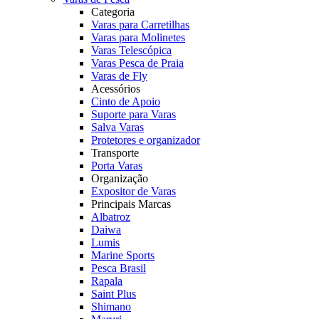
Categoria
Varas para Carretilhas
Varas para Molinetes
Varas Telescópica
Varas Pesca de Praia
Varas de Fly
Acessórios
Cinto de Apoio
Suporte para Varas
Salva Varas
Protetores e organizador
Transporte
Porta Varas
Organização
Expositor de Varas
Principais Marcas
Albatroz
Daiwa
Lumis
Marine Sports
Pesca Brasil
Rapala
Saint Plus
Shimano