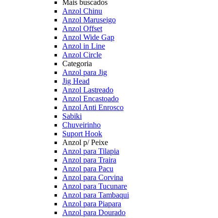
Mais buscados
Anzol Chinu
Anzol Maruseigo
Anzol Offset
Anzol Wide Gap
Anzol in Line
Anzol Circle
Categoria
Anzol para Jig
Jig Head
Anzol Lastreado
Anzol Encastoado
Anzol Anti Enrosco
Sabiki
Chuveirinho
Suport Hook
Anzol p/ Peixe
Anzol para Tilapia
Anzol para Traira
Anzol para Pacu
Anzol para Corvina
Anzol para Tucunare
Anzol para Tambaqui
Anzol para Piapara
Anzol para Dourado