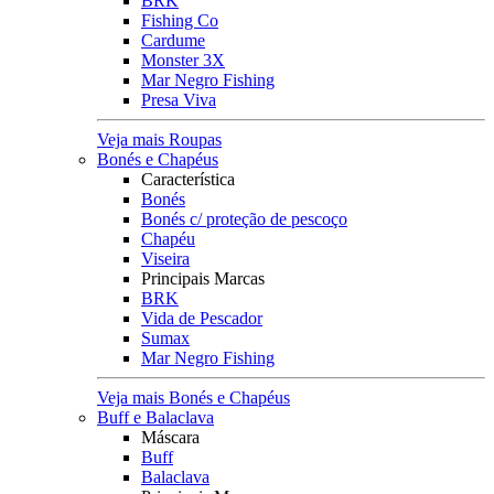
BRK
Fishing Co
Cardume
Monster 3X
Mar Negro Fishing
Presa Viva
Veja mais Roupas
Bonés e Chapéus
Característica
Bonés
Bonés c/ proteção de pescoço
Chapéu
Viseira
Principais Marcas
BRK
Vida de Pescador
Sumax
Mar Negro Fishing
Veja mais Bonés e Chapéus
Buff e Balaclava
Máscara
Buff
Balaclava