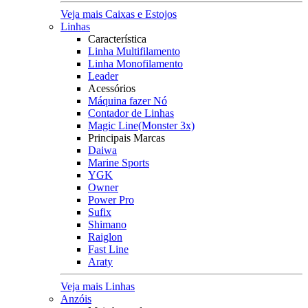
Veja mais Caixas e Estojos
Linhas
Característica
Linha Multifilamento
Linha Monofilamento
Leader
Acessórios
Máquina fazer Nó
Contador de Linhas
Magic Line(Monster 3x)
Principais Marcas
Daiwa
Marine Sports
YGK
Owner
Power Pro
Sufix
Shimano
Raiglon
Fast Line
Araty
Veja mais Linhas
Anzóis