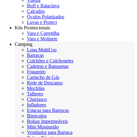
Viseira
Buff e Balaclava
Calçados
Óculos Polarizados
Luvas e Protect
Kits Promocionais
Vara e Carretilha
Vara e Molinete
Camping
Lona MultiUso
Barracas
Colchões e Colchonetes
Cadeiras e Banquetas
Fogareiro
Cartucho de Gás
Rede de Descanso
Mochilas
Talheres
Churrasco
Infladores
Estacas para Barracas
Binóculos
Bolsas Impermeáveis
Mini Mosquetão
Ventilador para Barraca