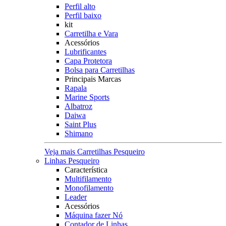
Perfil alto
Perfil baixo
kit
Carretilha e Vara
Acessórios
Lubrificantes
Capa Protetora
Bolsa para Carretilhas
Principais Marcas
Rapala
Marine Sports
Albatroz
Daiwa
Saint Plus
Shimano
Veja mais Carretilhas Pesqueiro
Linhas Pesqueiro
Característica
Multifilamento
Monofilamento
Leader
Acessórios
Máquina fazer Nó
Contador de Linhas