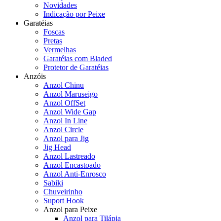
Novidades
Indicação por Peixe
Garatéias
Foscas
Pretas
Vermelhas
Garatéias com Bladed
Protetor de Garatéias
Anzóis
Anzol Chinu
Anzol Maruseigo
Anzol OffSet
Anzol Wide Gap
Anzol In Line
Anzol Circle
Anzol para Jig
Jig Head
Anzol Lastreado
Anzol Encastoado
Anzol Anti-Enrosco
Sabiki
Chuveirinho
Suport Hook
Anzol para Peixe
Anzol para Tilápia