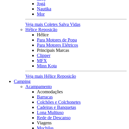
Jogá
Nautika
Mor
Veja mais Coletes Salva Vidas
Hélice Reposição
Hélice
Para Motores de Popa
Para Motores Elétricos
Principais Marcas
Clipper
MFX
Minn Kota
Veja mais Hélice Reposição
Camping
Acampamento
Acomodações
Barracas
Colchões e Colchonetes
Cadeiras e Banquetas
Lona Multiuso
Rede de Descanso
Viagens
Mochilas