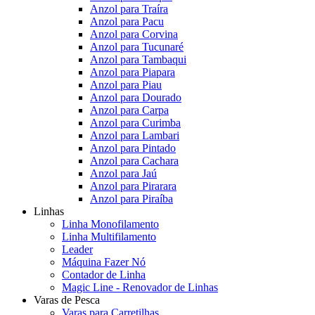
Anzol para Traíra
Anzol para Pacu
Anzol para Corvina
Anzol para Tucunaré
Anzol para Tambaqui
Anzol para Piapara
Anzol para Piau
Anzol para Dourado
Anzol para Carpa
Anzol para Curimba
Anzol para Lambari
Anzol para Pintado
Anzol para Cachara
Anzol para Jaú
Anzol para Pirarara
Anzol para Piraíba
Linhas
Linha Monofilamento
Linha Multifilamento
Leader
Máquina Fazer Nó
Contador de Linha
Magic Line - Renovador de Linhas
Varas de Pesca
Varas para Carretilhas