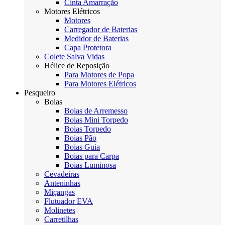
Cinta Amarração
Motores Elétricos
Motores
Carregador de Baterias
Medidor de Baterias
Capa Protetora
Colete Salva Vidas
Hélice de Reposição
Para Motores de Popa
Para Motores Elétricos
Pesqueiro
Boias
Boias de Arremesso
Boias Mini Torpedo
Boias Torpedo
Boias Pão
Boias Guia
Boias para Carpa
Boias Luminosa
Cevadeiras
Anteninhas
Miçangas
Flutuador EVA
Molinetes
Carretilhas