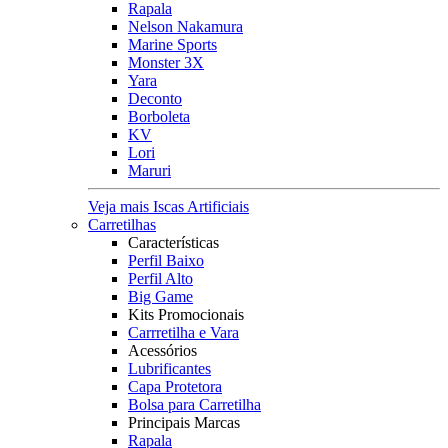
Rapala
Nelson Nakamura
Marine Sports
Monster 3X
Yara
Deconto
Borboleta
KV
Lori
Maruri
Veja mais Iscas Artificiais
Carretilhas
Características
Perfil Baixo
Perfil Alto
Big Game
Kits Promocionais
Carrretilha e Vara
Acessórios
Lubrificantes
Capa Protetora
Bolsa para Carretilha
Principais Marcas
Rapala