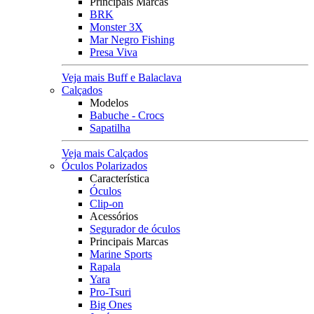
Principais Marcas
BRK
Monster 3X
Mar Negro Fishing
Presa Viva
Veja mais Buff e Balaclava
Calçados
Modelos
Babuche - Crocs
Sapatilha
Veja mais Calçados
Óculos Polarizados
Característica
Óculos
Clip-on
Acessórios
Segurador de óculos
Principais Marcas
Marine Sports
Rapala
Yara
Pro-Tsuri
Big Ones