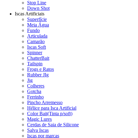
Stop Line
Down Shot
Iscas Artificiais
Superfície
Meia Água
Fundo
Articulada
Camarão
Iscas Soft
Spinner
ChatterBait
Tailspin
Frogs e Ratos
Rubber JIg
Jig
Colheres
Gotcha
Ferrinho
Pincho Arremesso
Hélice para Isca Artificial
Color Bait(Tinta p/soft)
Magic Lures
Cerdas de Saia de Silicone
Salva Iscas
Iscas por marcas