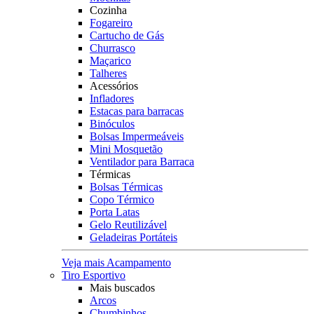
Cozinha
Fogareiro
Cartucho de Gás
Churrasco
Maçarico
Talheres
Acessórios
Infladores
Estacas para barracas
Binóculos
Bolsas Impermeáveis
Mini Mosquetão
Ventilador para Barraca
Térmicas
Bolsas Térmicas
Copo Térmico
Porta Latas
Gelo Reutilizável
Geladeiras Portáteis
Veja mais Acampamento
Tiro Esportivo
Mais buscados
Arcos
Chumbinhos