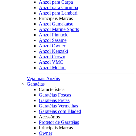
Anzol para Carpa
Anzol para Curimba
Anzol para Lambari
Principais Marcas
Anzol Gamakatsu
Anzol Marine Sports
Anzol Pinnacle
Anzol Sasame
Anzol Owner
Anzol Kenzaki
Anzol Crown
Anzol VMC
Anzol Meitou
Veja mais Anzóis
Garatéias
Característica
Garatéias Foscas
Garatéias Pretas
Garatéias Vermelhas
Garatéias com Bladed
Acessórios
Protetor de Garatéias
Principais Marcas
Owner