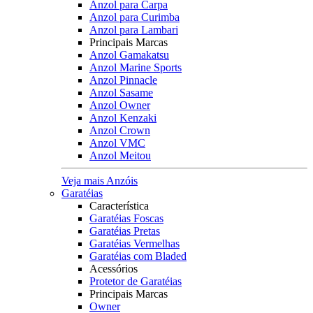
Anzol para Carpa
Anzol para Curimba
Anzol para Lambari
Principais Marcas
Anzol Gamakatsu
Anzol Marine Sports
Anzol Pinnacle
Anzol Sasame
Anzol Owner
Anzol Kenzaki
Anzol Crown
Anzol VMC
Anzol Meitou
Veja mais Anzóis
Garatéias
Característica
Garatéias Foscas
Garatéias Pretas
Garatéias Vermelhas
Garatéias com Bladed
Acessórios
Protetor de Garatéias
Principais Marcas
Owner