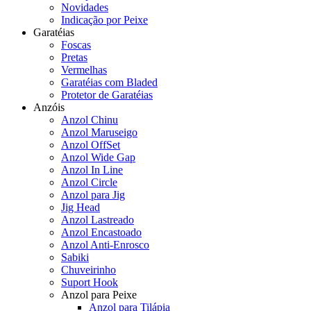
Novidades
Indicação por Peixe
Garatéias
Foscas
Pretas
Vermelhas
Garatéias com Bladed
Protetor de Garatéias
Anzóis
Anzol Chinu
Anzol Maruseigo
Anzol OffSet
Anzol Wide Gap
Anzol In Line
Anzol Circle
Anzol para Jig
Jig Head
Anzol Lastreado
Anzol Encastoado
Anzol Anti-Enrosco
Sabiki
Chuveirinho
Suport Hook
Anzol para Peixe
Anzol para Tilápia