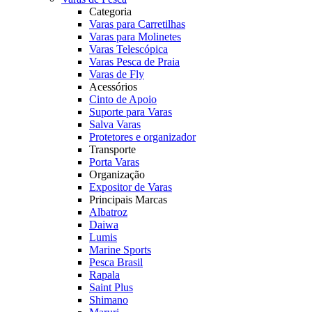
Categoria
Varas para Carretilhas
Varas para Molinetes
Varas Telescópica
Varas Pesca de Praia
Varas de Fly
Acessórios
Cinto de Apoio
Suporte para Varas
Salva Varas
Protetores e organizador
Transporte
Porta Varas
Organização
Expositor de Varas
Principais Marcas
Albatroz
Daiwa
Lumis
Marine Sports
Pesca Brasil
Rapala
Saint Plus
Shimano