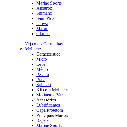
Marine Sports
Albatroz
Shimano
Saint Plus
Daiwa
Maruri
Okuma
Veja mais Carretilhas
Molinete
Característica
Micro
Leve
Médio
Pesado
Praia
Spincast
Kit com Molinete
Molinete e Vara
Acessórios
Lubrificantes
Capa Protetora
Principais Marcas
Rapala
Marine Sports