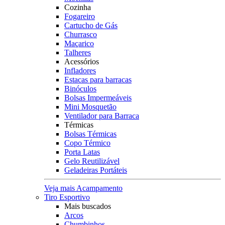
Cozinha
Fogareiro
Cartucho de Gás
Churrasco
Maçarico
Talheres
Acessórios
Infladores
Estacas para barracas
Binóculos
Bolsas Impermeáveis
Mini Mosquetão
Ventilador para Barraca
Térmicas
Bolsas Térmicas
Copo Térmico
Porta Latas
Gelo Reutilizável
Geladeiras Portáteis
Veja mais Acampamento
Tiro Esportivo
Mais buscados
Arcos
Chumbinhos