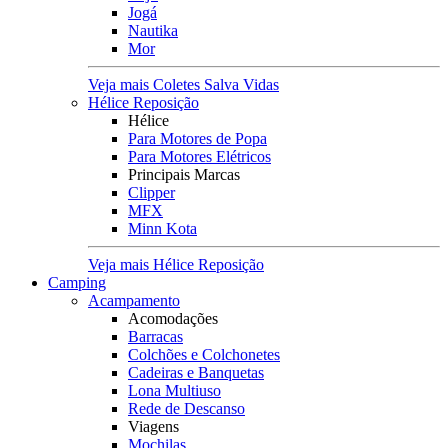
Jogá
Nautika
Mor
Veja mais Coletes Salva Vidas
Hélice Reposição
Hélice
Para Motores de Popa
Para Motores Elétricos
Principais Marcas
Clipper
MFX
Minn Kota
Veja mais Hélice Reposição
Camping
Acampamento
Acomodações
Barracas
Colchões e Colchonetes
Cadeiras e Banquetas
Lona Multiuso
Rede de Descanso
Viagens
Mochilas