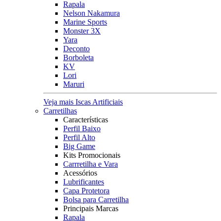
Rapala
Nelson Nakamura
Marine Sports
Monster 3X
Yara
Deconto
Borboleta
KV
Lori
Maruri
Veja mais Iscas Artificiais
Carretilhas
Características
Perfil Baixo
Perfil Alto
Big Game
Kits Promocionais
Carrretilha e Vara
Acessórios
Lubrificantes
Capa Protetora
Bolsa para Carretilha
Principais Marcas
Rapala