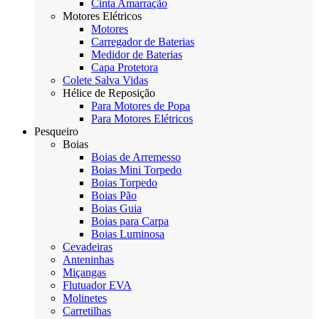
Cinta Amarração
Motores Elétricos
Motores
Carregador de Baterias
Medidor de Baterias
Capa Protetora
Colete Salva Vidas
Hélice de Reposição
Para Motores de Popa
Para Motores Elétricos
Pesqueiro
Boias
Boias de Arremesso
Boias Mini Torpedo
Boias Torpedo
Boias Pão
Boias Guia
Boias para Carpa
Boias Luminosa
Cevadeiras
Anteninhas
Miçangas
Flutuador EVA
Molinetes
Carretilhas