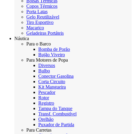
Bolsas Térmicas
Copos Térmicos
Porta Latas
Gelo Reutilizável
Tiro Esportivo
Maçarico
Geladeiras Portáteis
Náutica
Para o Barco
Bomba de Porão
Bujão Viveiro
Para Motores de Popa
Diversos
Bulbo
Conector Gasolina
Corta Circuito
Kit Mangueira
Pescador
Rotor
Registro
Tampa do Tanque
Transf. Combustível
Orelhão
Puxador de Partida
Para Carretas