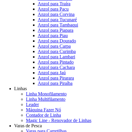
Anzol para Traíra
Anzol para Pacu
Anzol para Corvina
Anzol para Tucunaré
Anzol para Tambaqui
Anzol para Piapara
Anzol para Piau
Anzol para Dourado
Anzol para Carpa
Anzol para Curimba
Anzol para Lambari
Anzol para Pintado
Anzol para Cachara
Anzol para Jaú
Anzol para Pirarara
Anzol para Piraíba
Linhas
Linha Monofilamento
Linha Multifilamento
Leader
Máquina Fazer Nó
Contador de Linha
Magic Line - Renovador de Linhas
Varas de Pesca
Varas para Carretilhas