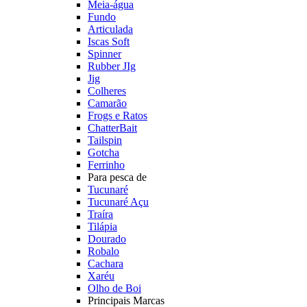
Meia-água
Fundo
Articulada
Iscas Soft
Spinner
Rubber JIg
Jig
Colheres
Camarão
Frogs e Ratos
ChatterBait
Tailspin
Gotcha
Ferrinho
Para pesca de
Tucunaré
Tucunaré Açu
Traíra
Tilápia
Dourado
Robalo
Cachara
Xaréu
Olho de Boi
Principais Marcas