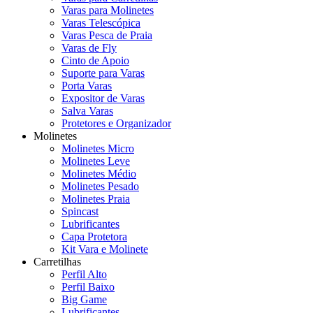
Varas para Molinetes
Varas Telescópica
Varas Pesca de Praia
Varas de Fly
Cinto de Apoio
Suporte para Varas
Porta Varas
Expositor de Varas
Salva Varas
Protetores e Organizador
Molinetes
Molinetes Micro
Molinetes Leve
Molinetes Médio
Molinetes Pesado
Molinetes Praia
Spincast
Lubrificantes
Capa Protetora
Kit Vara e Molinete
Carretilhas
Perfil Alto
Perfil Baixo
Big Game
Lubrificantes