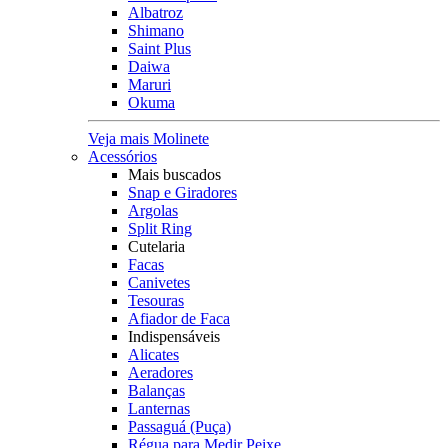
Albatroz
Shimano
Saint Plus
Daiwa
Maruri
Okuma
Veja mais Molinete
Acessórios
Mais buscados
Snap e Giradores
Argolas
Split Ring
Cutelaria
Facas
Canivetes
Tesouras
Afiador de Faca
Indispensáveis
Alicates
Aeradores
Balanças
Lanternas
Passaguá (Puça)
Régua para Medir Peixe