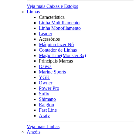
Veja mais Caixas e Estojos
Linhas
Característica
Linha Multifilamento
Linha Monofilamento
Leader
Acessórios
Máquina fazer Nó
Contador de Linhas
Magic Line(Monster 3x)
Principais Marcas
Daiwa
Marine Sports
YGK
Owner
Power Pro
Sufix
Shimano
Raiglon
Fast Line
Araty
Veja mais Linhas
Anzóis