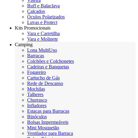
Viseira
Buff e Balaclava
Calçados
Óculos Polarizados
Luvas e Protect
Kits Promocionais
Vara e Carretilha
Vara e Molinete
Camping
Lona MultiUso
Barracas
Colchões e Colchonetes
Cadeiras e Banquetas
Fogareiro
Cartucho de Gás
Rede de Descanso
Mochilas
Talheres
Churrasco
Infladores
Estacas para Barracas
Binóculos
Bolsas Impermeáveis
Mini Mosquetão
Ventilador para Barraca