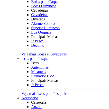
Boias para Carpa
Boias Luminosa
Cevadeiras
Cevadeiras
Diversos
Alarme Sonoro
Suporte Luminoso
Luz Quimica
Principais Marcas
Jr Pesca
Deconto
Veja mais Boias e Cevadeiras
Iscas para Pesqueiro
Iscas
Anteninhas
Miçangas
Flutuador EVA
Principais Marcas
Jr Pesca
Veja mais Iscas para Pesqueiro
Acessórios
Categoria
Anzóis