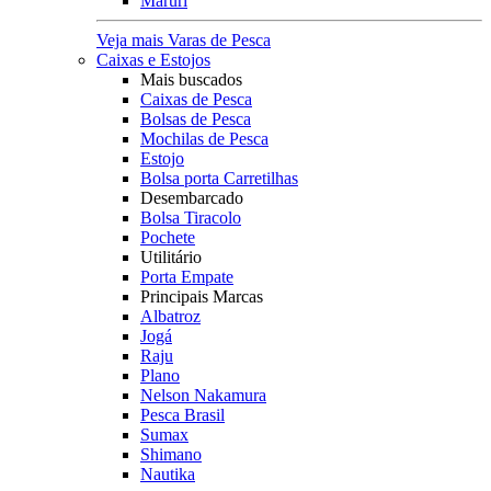
Maruri
Veja mais Varas de Pesca
Caixas e Estojos
Mais buscados
Caixas de Pesca
Bolsas de Pesca
Mochilas de Pesca
Estojo
Bolsa porta Carretilhas
Desembarcado
Bolsa Tiracolo
Pochete
Utilitário
Porta Empate
Principais Marcas
Albatroz
Jogá
Raju
Plano
Nelson Nakamura
Pesca Brasil
Sumax
Shimano
Nautika