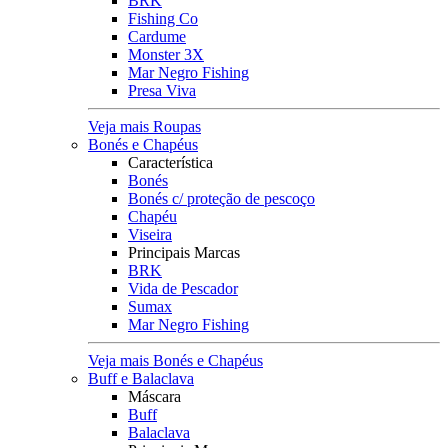
BRK
Fishing Co
Cardume
Monster 3X
Mar Negro Fishing
Presa Viva
Veja mais Roupas
Bonés e Chapéus
Característica
Bonés
Bonés c/ proteção de pescoço
Chapéu
Viseira
Principais Marcas
BRK
Vida de Pescador
Sumax
Mar Negro Fishing
Veja mais Bonés e Chapéus
Buff e Balaclava
Máscara
Buff
Balaclava