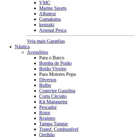
VMC
Marine Sports
Albatroz
Gamakatsu
kenzaki
Arsenal Pesca
Veja mais Garatéias
Náutica
Acessórios
Para o Barco
Bomba de Porão
Bujão Viveiro
Para Motores Popa
Diversos
Bulbo
Conector Gasolina
Corta Circuito
Kit Mangueira
Pescador
Rotor
Registro
Tampa Tanque
Transf. Combustível
Orelhão