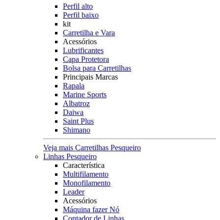
Perfil alto
Perfil baixo
kit
Carretilha e Vara
Acessórios
Lubrificantes
Capa Protetora
Bolsa para Carretilhas
Principais Marcas
Rapala
Marine Sports
Albatroz
Daiwa
Saint Plus
Shimano
Veja mais Carretilhas Pesqueiro
Linhas Pesqueiro
Característica
Multifilamento
Monofilamento
Leader
Acessórios
Máquina fazer Nó
Contador de Linhas