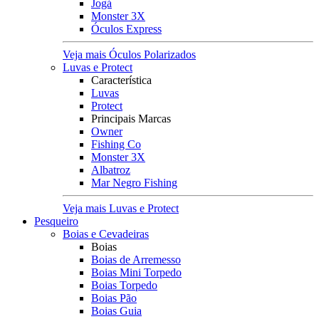
Jogá
Monster 3X
Óculos Express
Veja mais Óculos Polarizados
Luvas e Protect
Característica
Luvas
Protect
Principais Marcas
Owner
Fishing Co
Monster 3X
Albatroz
Mar Negro Fishing
Veja mais Luvas e Protect
Pesqueiro
Boias e Cevadeiras
Boias
Boias de Arremesso
Boias Mini Torpedo
Boias Torpedo
Boias Pão
Boias Guia