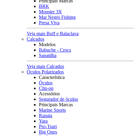
Principais Marcas
BRK
Monster 3X
Mar Negro Fishing
Presa Viva
Veja mais Buff e Balaclava
Calçados
Modelos
Babuche - Crocs
Sapatilha
Veja mais Calçados
Óculos Polarizados
Característica
Óculos
Clip-on
Acessórios
Segurador de óculos
Principais Marcas
Marine Sports
Rapala
Yara
Pro-Tsuri
Big Ones