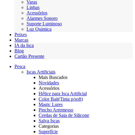
Varas
Linhas
Acessórios
Alarmes Sonoro
Suporte Luminoso
Luz Quimica
Peixes
Marcas
IA da Isca
Blog
Cartão Presente
Pesca
Iscas Artificiais
Mais Buscados
Novidades
Acessórios
Hélice para Isca Artificial
Color Bait(Tinta p/soft)
Magic Lures
Pincho Arremesso
Cerdas de Saia de Silicone
Salva Iscas
Categorias
Superfície