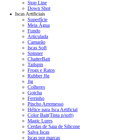
Stop Line
Down Shot
Iscas Artificiais
Superfície
Meia Água
Fundo
Articulada
Camarão
Iscas Soft
Spinner
ChatterBait
Tailspin
Frogs e Ratos
Rubber JIg
Jig
Colheres
Gotcha
Ferrinho
Pincho Arremesso
Hélice para Isca Artificial
Color Bait(Tinta p/soft)
Magic Lures
Cerdas de Saia de Silicone
Salva Iscas
Iscas por marcas