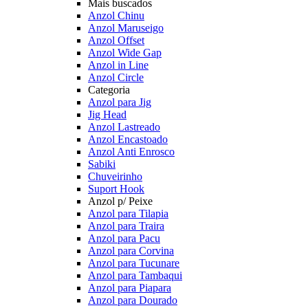
Mais buscados
Anzol Chinu
Anzol Maruseigo
Anzol Offset
Anzol Wide Gap
Anzol in Line
Anzol Circle
Categoria
Anzol para Jig
Jig Head
Anzol Lastreado
Anzol Encastoado
Anzol Anti Enrosco
Sabiki
Chuveirinho
Suport Hook
Anzol p/ Peixe
Anzol para Tilapia
Anzol para Traira
Anzol para Pacu
Anzol para Corvina
Anzol para Tucunare
Anzol para Tambaqui
Anzol para Piapara
Anzol para Dourado