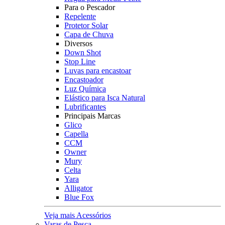
Para o Pescador
Repelente
Protetor Solar
Capa de Chuva
Diversos
Down Shot
Stop Line
Luvas para encastoar
Encastoador
Luz Química
Elástico para Isca Natural
Lubrificantes
Principais Marcas
Glico
Capella
CCM
Owner
Mury
Celta
Yara
Alligator
Blue Fox
Veja mais Acessórios
Varas de Pesca