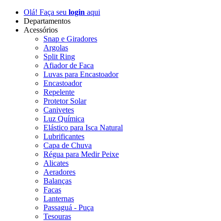
Olá! Faça seu
login
aqui
Departamentos
Acessórios
Snap e Giradores
Argolas
Split Ring
Afiador de Faca
Luvas para Encastoador
Encastoador
Repelente
Protetor Solar
Canivetes
Luz Química
Elástico para Isca Natural
Lubrificantes
Capa de Chuva
Régua para Medir Peixe
Alicates
Aeradores
Balanças
Facas
Lanternas
Passaguá - Puça
Tesouras