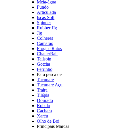
Meia-água
Fundo
Articulada
Iscas Soft
Spinner
Rubber JIg
Jig
Colheres
Camarão
Frogs e Ratos
ChatterBait
Tailspin
Gotcha
Ferrinho
Para pesca de
Tucunaré
Tucunaré Açu
Traíra
Tilápia
Dourado
Robalo
Cachara
Xaréu
Olho de Boi
Principais Marcas