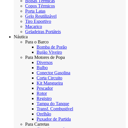
Bolsas Térmicas
Copos Térmicos
Porta Latas
Gelo Reutilizável
Tiro Esportivo
Maçarico
Geladeiras Portáteis
Náutica
Para o Barco
Bomba de Porão
Bujão Viveiro
Para Motores de Popa
Diversos
Bulbo
Conector Gasolina
Corta Circuito
Kit Mangueira
Pescador
Rotor
Registro
Tampa do Tanque
Transf. Combustível
Orelhão
Puxador de Partida
Para Carretas