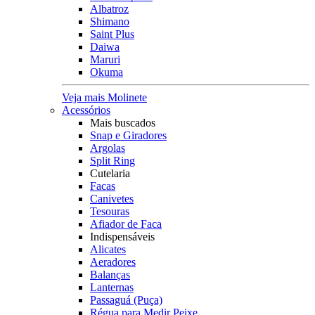
Albatroz
Shimano
Saint Plus
Daiwa
Maruri
Okuma
Veja mais Molinete
Acessórios
Mais buscados
Snap e Giradores
Argolas
Split Ring
Cutelaria
Facas
Canivetes
Tesouras
Afiador de Faca
Indispensáveis
Alicates
Aeradores
Balanças
Lanternas
Passaguá (Puça)
Régua para Medir Peixe