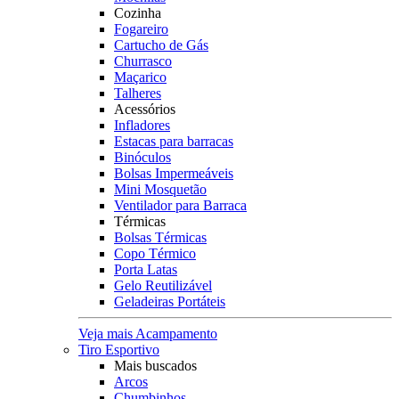
Cozinha
Fogareiro
Cartucho de Gás
Churrasco
Maçarico
Talheres
Acessórios
Infladores
Estacas para barracas
Binóculos
Bolsas Impermeáveis
Mini Mosquetão
Ventilador para Barraca
Térmicas
Bolsas Térmicas
Copo Térmico
Porta Latas
Gelo Reutilizável
Geladeiras Portáteis
Veja mais Acampamento
Tiro Esportivo
Mais buscados
Arcos
Chumbinhos