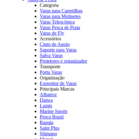
Categoria
Varas para Carretilhas
Varas para Molinetes
Varas Telescópica
Varas Pesca de Praia
Varas de Fly
Acessórios
Cinto de Apoio
Suporte para Varas
Salva Varas
Protetores e organizador
Transporte
Porta Varas
Organização
Expositor de Varas
Principais Marcas
Albatroz
Daiwa
Lumis
Marine Sports
Pesca Brasil
Rapala
Saint Plus
Shimano