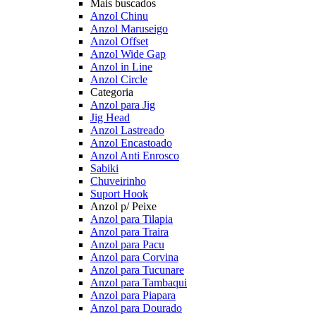
Mais buscados
Anzol Chinu
Anzol Maruseigo
Anzol Offset
Anzol Wide Gap
Anzol in Line
Anzol Circle
Categoria
Anzol para Jig
Jig Head
Anzol Lastreado
Anzol Encastoado
Anzol Anti Enrosco
Sabiki
Chuveirinho
Suport Hook
Anzol p/ Peixe
Anzol para Tilapia
Anzol para Traira
Anzol para Pacu
Anzol para Corvina
Anzol para Tucunare
Anzol para Tambaqui
Anzol para Piapara
Anzol para Dourado