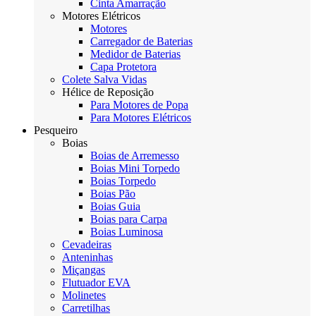
Cinta Amarração
Motores Elétricos
Motores
Carregador de Baterias
Medidor de Baterias
Capa Protetora
Colete Salva Vidas
Hélice de Reposição
Para Motores de Popa
Para Motores Elétricos
Pesqueiro
Boias
Boias de Arremesso
Boias Mini Torpedo
Boias Torpedo
Boias Pão
Boias Guia
Boias para Carpa
Boias Luminosa
Cevadeiras
Anteninhas
Miçangas
Flutuador EVA
Molinetes
Carretilhas