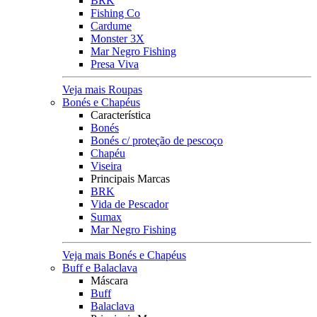
BRK
Fishing Co
Cardume
Monster 3X
Mar Negro Fishing
Presa Viva
Veja mais Roupas
Bonés e Chapéus
Característica
Bonés
Bonés c/ proteção de pescoço
Chapéu
Viseira
Principais Marcas
BRK
Vida de Pescador
Sumax
Mar Negro Fishing
Veja mais Bonés e Chapéus
Buff e Balaclava
Máscara
Buff
Balaclava