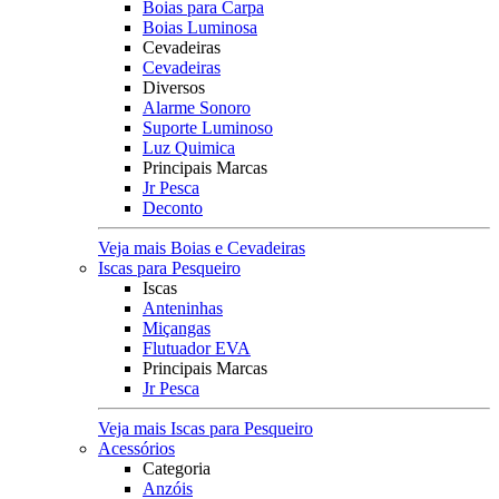
Boias para Carpa
Boias Luminosa
Cevadeiras
Cevadeiras
Diversos
Alarme Sonoro
Suporte Luminoso
Luz Quimica
Principais Marcas
Jr Pesca
Deconto
Veja mais Boias e Cevadeiras
Iscas para Pesqueiro
Iscas
Anteninhas
Miçangas
Flutuador EVA
Principais Marcas
Jr Pesca
Veja mais Iscas para Pesqueiro
Acessórios
Categoria
Anzóis