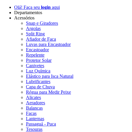
Olá! Faça seu
login
aqui
Departamentos
Acessórios
Snap e Giradores
Argolas
Split Ring
Afiador de Faca
Luvas para Encastoador
Encastoador
Repelente
Protetor Solar
Canivetes
Luz Química
Elástico para Isca Natural
Lubrificantes
Capa de Chuva
Régua para Medir Peixe
Alicates
Aeradores
Balanças
Facas
Lanternas
Passaguá - Puça
Tesouras