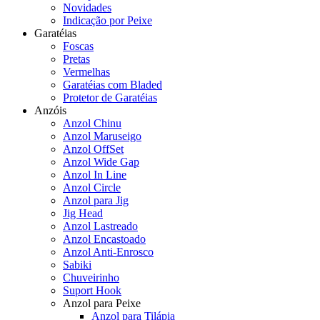
Novidades
Indicação por Peixe
Garatéias
Foscas
Pretas
Vermelhas
Garatéias com Bladed
Protetor de Garatéias
Anzóis
Anzol Chinu
Anzol Maruseigo
Anzol OffSet
Anzol Wide Gap
Anzol In Line
Anzol Circle
Anzol para Jig
Jig Head
Anzol Lastreado
Anzol Encastoado
Anzol Anti-Enrosco
Sabiki
Chuveirinho
Suport Hook
Anzol para Peixe
Anzol para Tilápia