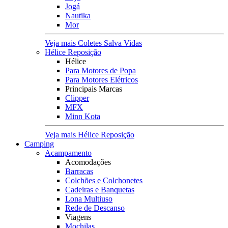
Jogá
Nautika
Mor
Veja mais Coletes Salva Vidas
Hélice Reposição
Hélice
Para Motores de Popa
Para Motores Elétricos
Principais Marcas
Clipper
MFX
Minn Kota
Veja mais Hélice Reposição
Camping
Acampamento
Acomodações
Barracas
Colchões e Colchonetes
Cadeiras e Banquetas
Lona Multiuso
Rede de Descanso
Viagens
Mochilas