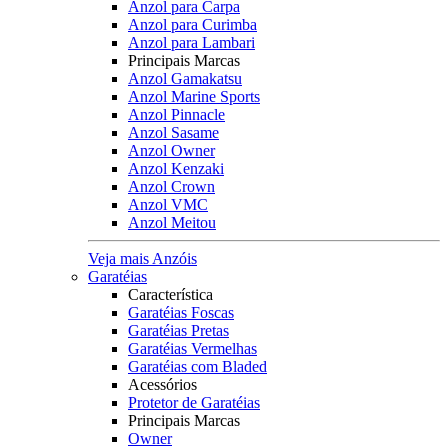
Anzol para Carpa
Anzol para Curimba
Anzol para Lambari
Principais Marcas
Anzol Gamakatsu
Anzol Marine Sports
Anzol Pinnacle
Anzol Sasame
Anzol Owner
Anzol Kenzaki
Anzol Crown
Anzol VMC
Anzol Meitou
Veja mais Anzóis
Garatéias
Característica
Garatéias Foscas
Garatéias Pretas
Garatéias Vermelhas
Garatéias com Bladed
Acessórios
Protetor de Garatéias
Principais Marcas
Owner