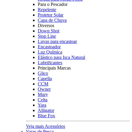
Para o Pescador
Repelente
Protetor Solar
Capa de Chuva
Diversos
Down Shot
Stop Line
Luvas para encastoar
Encastoador
Luz Química
Elástico para Isca Natural
Lubrificantes
Principais Marcas
Glico
Capella
CCM
Owner
Mury
Celta
Yara
Alligator
Blue Fox
Veja mais Acessórios
Varas de Pesca