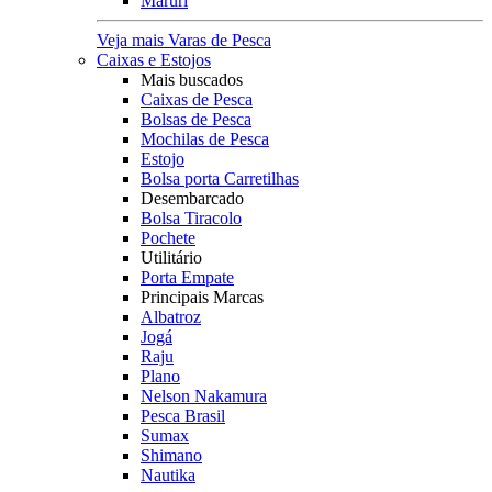
Maruri
Veja mais Varas de Pesca
Caixas e Estojos
Mais buscados
Caixas de Pesca
Bolsas de Pesca
Mochilas de Pesca
Estojo
Bolsa porta Carretilhas
Desembarcado
Bolsa Tiracolo
Pochete
Utilitário
Porta Empate
Principais Marcas
Albatroz
Jogá
Raju
Plano
Nelson Nakamura
Pesca Brasil
Sumax
Shimano
Nautika