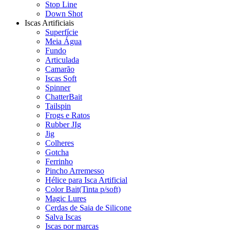
Stop Line
Down Shot
Iscas Artificiais
Superfície
Meia Água
Fundo
Articulada
Camarão
Iscas Soft
Spinner
ChatterBait
Tailspin
Frogs e Ratos
Rubber JIg
Jig
Colheres
Gotcha
Ferrinho
Pincho Arremesso
Hélice para Isca Artificial
Color Bait(Tinta p/soft)
Magic Lures
Cerdas de Saia de Silicone
Salva Iscas
Iscas por marcas