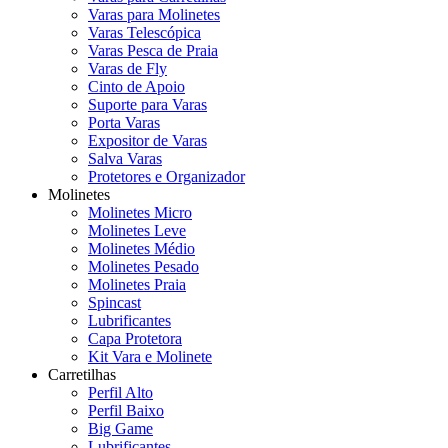
Varas para Molinetes
Varas Telescópica
Varas Pesca de Praia
Varas de Fly
Cinto de Apoio
Suporte para Varas
Porta Varas
Expositor de Varas
Salva Varas
Protetores e Organizador
Molinetes
Molinetes Micro
Molinetes Leve
Molinetes Médio
Molinetes Pesado
Molinetes Praia
Spincast
Lubrificantes
Capa Protetora
Kit Vara e Molinete
Carretilhas
Perfil Alto
Perfil Baixo
Big Game
Lubrificantes