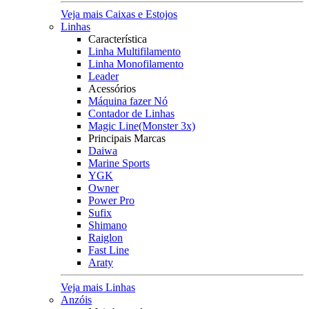
Veja mais Caixas e Estojos
Linhas
Característica
Linha Multifilamento
Linha Monofilamento
Leader
Acessórios
Máquina fazer Nó
Contador de Linhas
Magic Line(Monster 3x)
Principais Marcas
Daiwa
Marine Sports
YGK
Owner
Power Pro
Sufix
Shimano
Raiglon
Fast Line
Araty
Veja mais Linhas
Anzóis