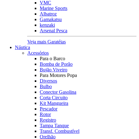
VMC
Marine Sports
Albatroz
Gamakatsu
kenzaki
Arsenal Pesca
Veja mais Garatéias
Náutica
Acessórios
Para o Barco
Bomba de Porão
Bujão Viveiro
Para Motores Popa
Diversos
Bulbo
Conector Gasolina
Corta Circuito
Kit Mangueira
Pescador
Rotor
Registro
Tampa Tanque
Transf. Combustível
Orelhão