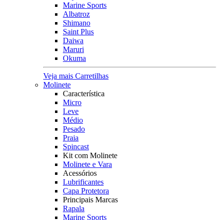
Marine Sports
Albatroz
Shimano
Saint Plus
Daiwa
Maruri
Okuma
Veja mais Carretilhas
Molinete
Característica
Micro
Leve
Médio
Pesado
Praia
Spincast
Kit com Molinete
Molinete e Vara
Acessórios
Lubrificantes
Capa Protetora
Principais Marcas
Rapala
Marine Sports