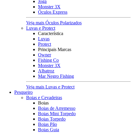
Jogá
Monster 3X
Óculos Express
Veja mais Óculos Polarizados
Luvas e Protect
Característica
Luvas
Protect
Principais Marcas
Owner
Fishing Co
Monster 3X
Albatroz
Mar Negro Fishing
Veja mais Luvas e Protect
Pesqueiro
Boias e Cevadeiras
Boias
Boias de Arremesso
Boias Mini Torpedo
Boias Torpedo
Boias Pão
Boias Guia