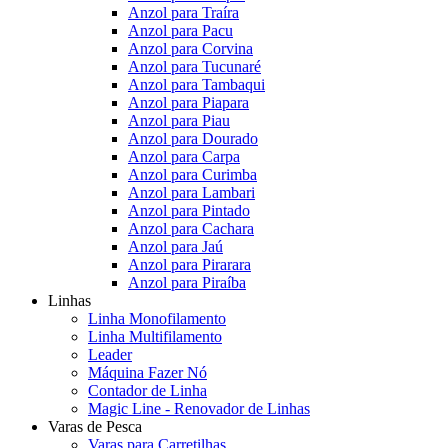
Anzol para Traíra
Anzol para Pacu
Anzol para Corvina
Anzol para Tucunaré
Anzol para Tambaqui
Anzol para Piapara
Anzol para Piau
Anzol para Dourado
Anzol para Carpa
Anzol para Curimba
Anzol para Lambari
Anzol para Pintado
Anzol para Cachara
Anzol para Jaú
Anzol para Pirarara
Anzol para Piraíba
Linhas
Linha Monofilamento
Linha Multifilamento
Leader
Máquina Fazer Nó
Contador de Linha
Magic Line - Renovador de Linhas
Varas de Pesca
Varas para Carretilhas