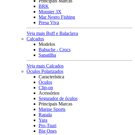
Principais Marcas
BRK
Monster 3X
Mar Negro Fishing
Presa Viva
Veja mais Buff e Balaclava
Calçados
Modelos
Babuche - Crocs
Sapatilha
Veja mais Calçados
Óculos Polarizados
Característica
Óculos
Clip-on
Acessórios
Segurador de óculos
Principais Marcas
Marine Sports
Rapala
Yara
Pro-Tsuri
Big Ones