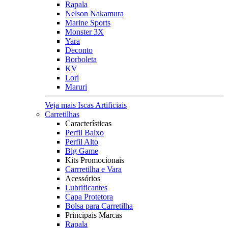
Rapala
Nelson Nakamura
Marine Sports
Monster 3X
Yara
Deconto
Borboleta
KV
Lori
Maruri
Veja mais Iscas Artificiais
Carretilhas
Características
Perfil Baixo
Perfil Alto
Big Game
Kits Promocionais
Carrretilha e Vara
Acessórios
Lubrificantes
Capa Protetora
Bolsa para Carretilha
Principais Marcas
Rapala