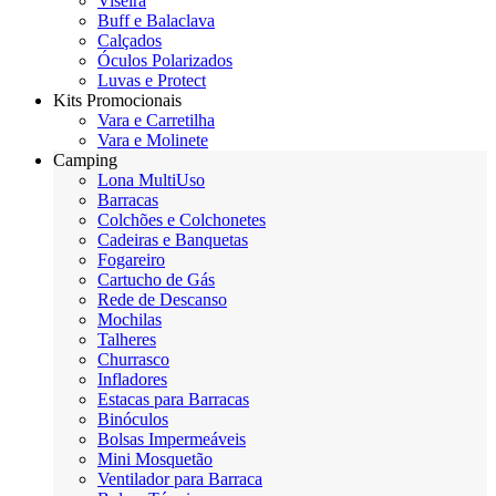
Viseira
Buff e Balaclava
Calçados
Óculos Polarizados
Luvas e Protect
Kits Promocionais
Vara e Carretilha
Vara e Molinete
Camping
Lona MultiUso
Barracas
Colchões e Colchonetes
Cadeiras e Banquetas
Fogareiro
Cartucho de Gás
Rede de Descanso
Mochilas
Talheres
Churrasco
Infladores
Estacas para Barracas
Binóculos
Bolsas Impermeáveis
Mini Mosquetão
Ventilador para Barraca