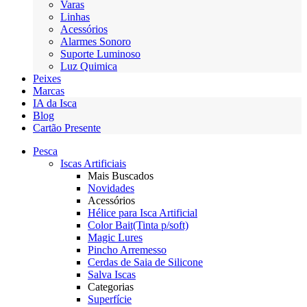
Varas
Linhas
Acessórios
Alarmes Sonoro
Suporte Luminoso
Luz Quimica
Peixes
Marcas
IA da Isca
Blog
Cartão Presente
Pesca
Iscas Artificiais
Mais Buscados
Novidades
Acessórios
Hélice para Isca Artificial
Color Bait(Tinta p/soft)
Magic Lures
Pincho Arremesso
Cerdas de Saia de Silicone
Salva Iscas
Categorias
Superfície