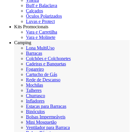
Viseira
Buff e Balaclava
Calçados
Óculos Polarizados
Luvas e Protect
Kits Promocionais
Vara e Carretilha
Vara e Molinete
Camping
Lona MultiUso
Barracas
Colchões e Colchonetes
Cadeiras e Banquetas
Fogareiro
Cartucho de Gás
Rede de Descanso
Mochilas
Talheres
Churrasco
Infladores
Estacas para Barracas
Binóculos
Bolsas Impermeáveis
Mini Mosquetão
Ventilador para Barraca