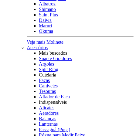
Albatroz
Shimano
Saint Plus
Daiwa
Maruri
Okuma
Veja mais Molinete
Acessórios
Mais buscados
Snap e Giradores
Argolas
Split Ring
Cutelaria
Facas
Canivetes
Tesouras
Afiador de Faca
Indispensáveis
Alicates
Aeradores
Balanças
Lanternas
Passaguá (Puça)
Régua para Medir Peixe