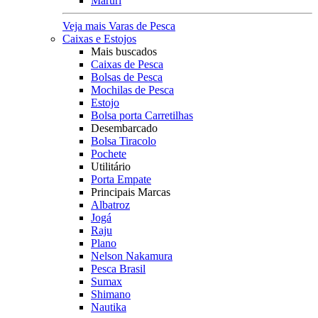
Maruri
Veja mais Varas de Pesca
Caixas e Estojos
Mais buscados
Caixas de Pesca
Bolsas de Pesca
Mochilas de Pesca
Estojo
Bolsa porta Carretilhas
Desembarcado
Bolsa Tiracolo
Pochete
Utilitário
Porta Empate
Principais Marcas
Albatroz
Jogá
Raju
Plano
Nelson Nakamura
Pesca Brasil
Sumax
Shimano
Nautika