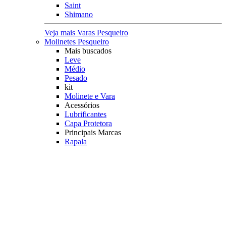
Saint
Shimano
Veja mais Varas Pesqueiro
Molinetes Pesqueiro
Mais buscados
Leve
Médio
Pesado
kit
Molinete e Vara
Acessórios
Lubrificantes
Capa Protetora
Principais Marcas
Rapala
Marine Sports
Albatroz
Daiwa
Saint Plus
Shimano
Veja mais Molinetes Pesqueiro
Carretilhas Pesqueiro
Característica