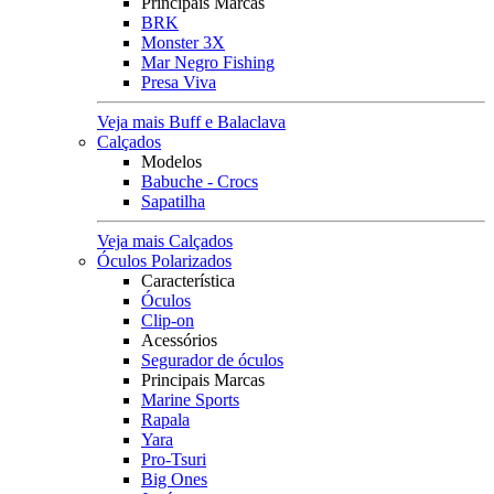
Principais Marcas
BRK
Monster 3X
Mar Negro Fishing
Presa Viva
Veja mais Buff e Balaclava
Calçados
Modelos
Babuche - Crocs
Sapatilha
Veja mais Calçados
Óculos Polarizados
Característica
Óculos
Clip-on
Acessórios
Segurador de óculos
Principais Marcas
Marine Sports
Rapala
Yara
Pro-Tsuri
Big Ones