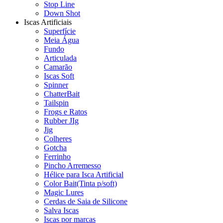
Stop Line
Down Shot
Iscas Artificiais
Superfície
Meia Água
Fundo
Articulada
Camarão
Iscas Soft
Spinner
ChatterBait
Tailspin
Frogs e Ratos
Rubber JIg
Jig
Colheres
Gotcha
Ferrinho
Pincho Arremesso
Hélice para Isca Artificial
Color Bait(Tinta p/soft)
Magic Lures
Cerdas de Saia de Silicone
Salva Iscas
Iscas por marcas