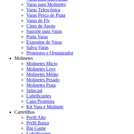
Varas para Molinetes
Varas Telescópica
Varas Pesca de Praia
Varas de Fly
Cinto de Apoio
Suporte para Varas
Porta Varas
Expositor de Varas
Salva Varas
Protetores e Organizador
Molinetes
Molinetes Micro
Molinetes Leve
Molinetes Médio
Molinetes Pesado
Molinetes Praia
Spincast
Lubrificantes
Capa Protetora
Kit Vara e Molinete
Carretilhas
Perfil Alto
Perfil Baixo
Big Game
Lubrificantes