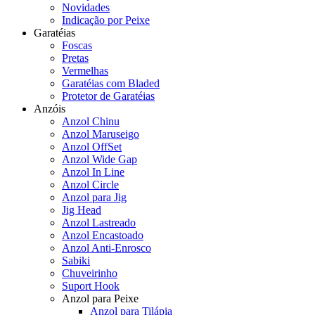
Novidades
Indicação por Peixe
Garatéias
Foscas
Pretas
Vermelhas
Garatéias com Bladed
Protetor de Garatéias
Anzóis
Anzol Chinu
Anzol Maruseigo
Anzol OffSet
Anzol Wide Gap
Anzol In Line
Anzol Circle
Anzol para Jig
Jig Head
Anzol Lastreado
Anzol Encastoado
Anzol Anti-Enrosco
Sabiki
Chuveirinho
Suport Hook
Anzol para Peixe
Anzol para Tilápia