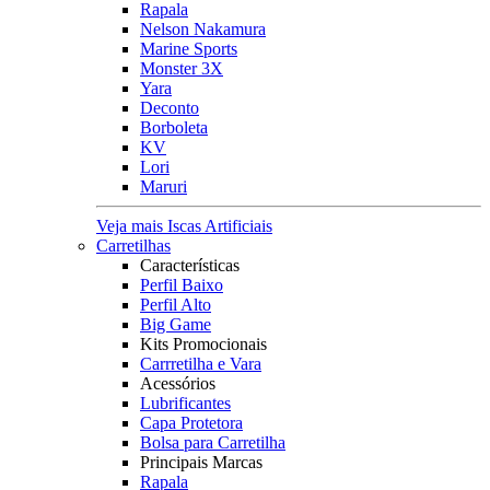
Rapala
Nelson Nakamura
Marine Sports
Monster 3X
Yara
Deconto
Borboleta
KV
Lori
Maruri
Veja mais Iscas Artificiais
Carretilhas
Características
Perfil Baixo
Perfil Alto
Big Game
Kits Promocionais
Carrretilha e Vara
Acessórios
Lubrificantes
Capa Protetora
Bolsa para Carretilha
Principais Marcas
Rapala