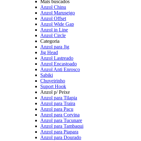
Mais buscados
Anzol Chinu
Anzol Maruseigo
Anzol Offset
Anzol Wide Gap
Anzol in Line
Anzol Circle
Categoria
Anzol para Jig
Jig Head
Anzol Lastreado
Anzol Encastoado
Anzol Anti Enrosco
Sabiki
Chuveirinho
Suport Hook
Anzol p/ Peixe
Anzol para Tilapia
Anzol para Traira
Anzol para Pacu
Anzol para Corvina
Anzol para Tucunare
Anzol para Tambaqui
Anzol para Piapara
Anzol para Dourado