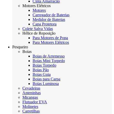
Cinta Amarração
Motores Elétricos
Motores
Carregador de Baterias
Medidor de Baterias
Capa Protetora
Colete Salva Vidas
Hélice de Reposição
Para Motores de Popa
Para Motores Elétricos
Pesqueiro
Boias
Boias de Arremesso
Boias Mini Torpedo
Boias Torpedo
Boias Pão
Boias Guia
Boias para Carpa
Boias Luminosa
Cevadeiras
Anteninhas
Miçangas
Flutuador EVA
Molinetes
Carretilhas