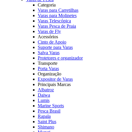
Categoria
Varas para Carretilhas
Varas para Molinetes
Varas Telescópica
Varas Pesca de Praia
Varas de Fly
Acessórios
Cinto de Apoio
Suporte para Varas
Salva Varas
Protetores e organizador
Transporte
Porta Varas
Organização
Expositor de Varas
Principais Marcas
Albatroz
Daiwa
Lumis
Marine Sports
Pesca Brasil
Rapala
Saint Plus
Shimano