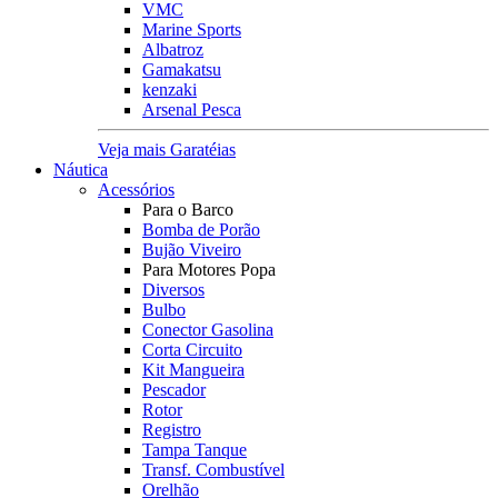
VMC
Marine Sports
Albatroz
Gamakatsu
kenzaki
Arsenal Pesca
Veja mais Garatéias
Náutica
Acessórios
Para o Barco
Bomba de Porão
Bujão Viveiro
Para Motores Popa
Diversos
Bulbo
Conector Gasolina
Corta Circuito
Kit Mangueira
Pescador
Rotor
Registro
Tampa Tanque
Transf. Combustível
Orelhão