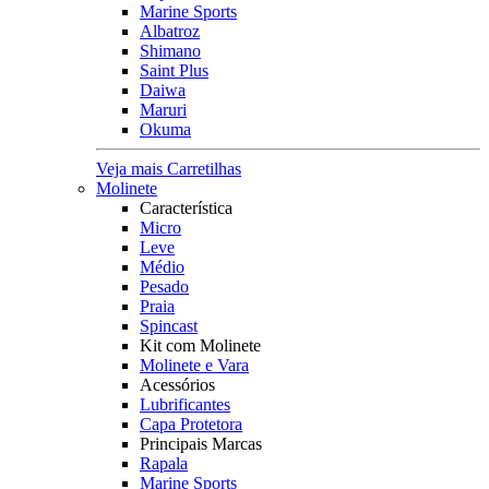
Marine Sports
Albatroz
Shimano
Saint Plus
Daiwa
Maruri
Okuma
Veja mais Carretilhas
Molinete
Característica
Micro
Leve
Médio
Pesado
Praia
Spincast
Kit com Molinete
Molinete e Vara
Acessórios
Lubrificantes
Capa Protetora
Principais Marcas
Rapala
Marine Sports