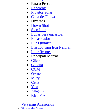
Para o Pescador
Repelente
Protetor Solar
Capa de Chuva
Diversos
Down Shot
Stop Line
Luvas para encastoar
Encastoador
Luz Química
Elástico para Isca Natural
Lubrificantes
Principais Marcas
Glico
Capella
CCM
Owner
Mury
Celta
Yara
Alligator
Blue Fox
Veja mais Acessórios
Varas de Pesca