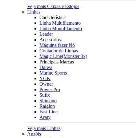
Veja mais Caixas e Estojos
Linhas
Característica
Linha Multifilamento
Linha Monofilamento
Leader
Acessórios
Máquina fazer Nó
Contador de Linhas
Magic Line(Monster 3x)
Principais Marcas
Daiwa
Marine Sports
YGK
Owner
Power Pro
Sufix
Shimano
Raiglon
Fast Line
Araty
Veja mais Linhas
Anzóis