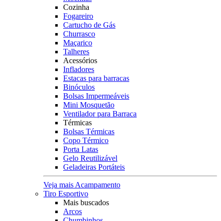
Cozinha
Fogareiro
Cartucho de Gás
Churrasco
Maçarico
Talheres
Acessórios
Infladores
Estacas para barracas
Binóculos
Bolsas Impermeáveis
Mini Mosquetão
Ventilador para Barraca
Térmicas
Bolsas Térmicas
Copo Térmico
Porta Latas
Gelo Reutilizável
Geladeiras Portáteis
Veja mais Acampamento
Tiro Esportivo
Mais buscados
Arcos
Chumbinhos