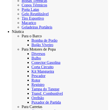
Bolsas Térmicas
Copos Térmicos
Porta Latas
Gelo Reutilizável
Tiro Esportivo
Maçarico
Geladeiras Portáteis
Náutica
Para o Barco
Bomba de Porão
Bujão Viveiro
Para Motores de Popa
Diversos
Bulbo
Conector Gasolina
Corta Circuito
Kit Mangueira
Pescador
Rotor
Registro
Tampa do Tanque
Transf. Combustível
Orelhão
Puxador de Partida
Para Carretas