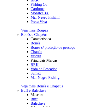
BRK
Fishing Co
Cardume
Monster 3X
Mar Negro Fishing
Presa Viva
Veja mais Roupas
Bonés e Chapéus
Característica
Bonés
Bonés c/ proteção de pescoço
Chapéu
Viseira
Principais Marcas
BRK
Vida de Pescador
Sumax
Mar Negro Fishing
Veja mais Bonés e Chapéus
Buff e Balaclava
Máscara
Buff
Balaclava