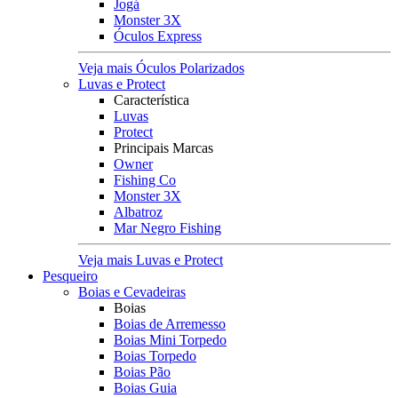
Jogá
Monster 3X
Óculos Express
Veja mais Óculos Polarizados
Luvas e Protect
Característica
Luvas
Protect
Principais Marcas
Owner
Fishing Co
Monster 3X
Albatroz
Mar Negro Fishing
Veja mais Luvas e Protect
Pesqueiro
Boias e Cevadeiras
Boias
Boias de Arremesso
Boias Mini Torpedo
Boias Torpedo
Boias Pão
Boias Guia