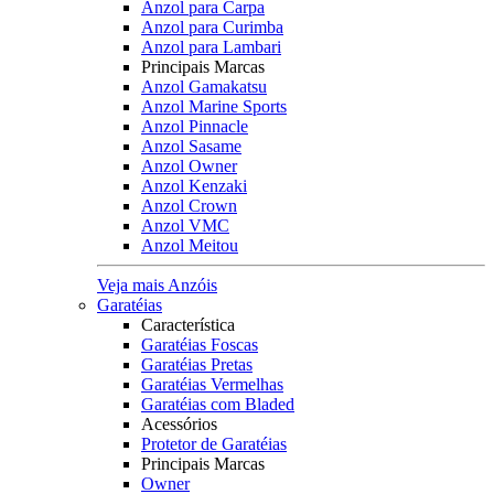
Anzol para Carpa
Anzol para Curimba
Anzol para Lambari
Principais Marcas
Anzol Gamakatsu
Anzol Marine Sports
Anzol Pinnacle
Anzol Sasame
Anzol Owner
Anzol Kenzaki
Anzol Crown
Anzol VMC
Anzol Meitou
Veja mais Anzóis
Garatéias
Característica
Garatéias Foscas
Garatéias Pretas
Garatéias Vermelhas
Garatéias com Bladed
Acessórios
Protetor de Garatéias
Principais Marcas
Owner