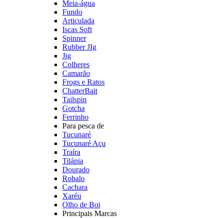
Meia-água
Fundo
Articulada
Iscas Soft
Spinner
Rubber JIg
Jig
Colheres
Camarão
Frogs e Ratos
ChatterBait
Tailspin
Gotcha
Ferrinho
Para pesca de
Tucunaré
Tucunaré Açu
Traíra
Tilápia
Dourado
Robalo
Cachara
Xaréu
Olho de Boi
Principais Marcas