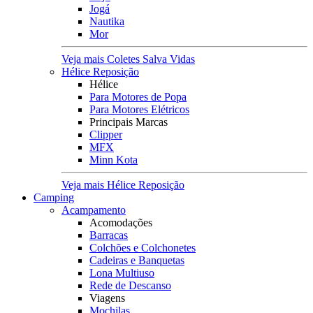
Jogá
Nautika
Mor
Veja mais Coletes Salva Vidas
Hélice Reposição
Hélice
Para Motores de Popa
Para Motores Elétricos
Principais Marcas
Clipper
MFX
Minn Kota
Veja mais Hélice Reposição
Camping
Acampamento
Acomodações
Barracas
Colchões e Colchonetes
Cadeiras e Banquetas
Lona Multiuso
Rede de Descanso
Viagens
Mochilas