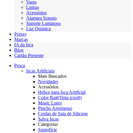
Varas
Linhas
Acessórios
Alarmes Sonoro
Suporte Luminoso
Luz Quimica
Peixes
Marcas
IA da Isca
Blog
Cartão Presente
Pesca
Iscas Artificiais
Mais Buscados
Novidades
Acessórios
Hélice para Isca Artificial
Color Bait(Tinta p/soft)
Magic Lures
Pincho Arremesso
Cerdas de Saia de Silicone
Salva Iscas
Categorias
Superfície