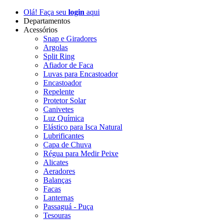
Olá! Faça seu
login
aqui
Departamentos
Acessórios
Snap e Giradores
Argolas
Split Ring
Afiador de Faca
Luvas para Encastoador
Encastoador
Repelente
Protetor Solar
Canivetes
Luz Química
Elástico para Isca Natural
Lubrificantes
Capa de Chuva
Régua para Medir Peixe
Alicates
Aeradores
Balanças
Facas
Lanternas
Passaguá - Puça
Tesouras