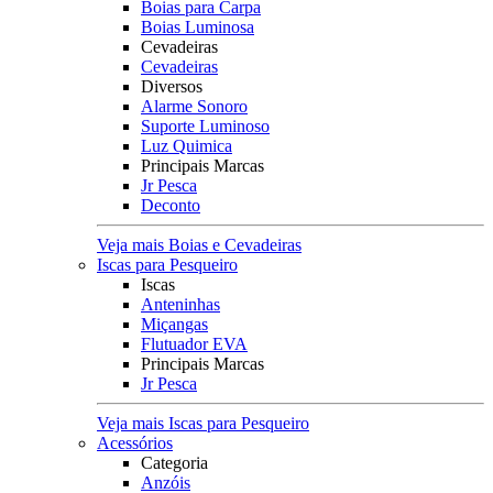
Boias para Carpa
Boias Luminosa
Cevadeiras
Cevadeiras
Diversos
Alarme Sonoro
Suporte Luminoso
Luz Quimica
Principais Marcas
Jr Pesca
Deconto
Veja mais Boias e Cevadeiras
Iscas para Pesqueiro
Iscas
Anteninhas
Miçangas
Flutuador EVA
Principais Marcas
Jr Pesca
Veja mais Iscas para Pesqueiro
Acessórios
Categoria
Anzóis