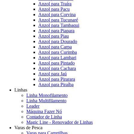
Anzol para Traíra
Anzol para Pacu
Anzol para Corvina
Anzol para Tucunaré
Anzol para Tambaqui
Anzol para Piapara
Anzol para Piau
Anzol para Dourado
Anzol para Carpa
Anzol para Curimba
Anzol para Lambari
Anzol para Pintado
Anzol para Cachara
Anzol para Jaú
Anzol para Pirarara
Anzol para Piraíba
Linhas
Linha Monofilamento
Linha Multifilamento
Leader
Máquina Fazer Nó
Contador de Linha
Magic Line - Renovador de Linhas
Varas de Pesca
Varas para Carretilhas