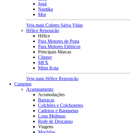
Jogá
Nautika
Mor
Veja mais Coletes Salva Vidas
Hélice Reposição
Hélice
Para Motores de Popa
Para Motores Elétricos
Principais Marcas
Clipper
MFX
Minn Kota
Veja mais Hélice Reposição
Camping
Acampamento
Acomodações
Barracas
Colchões e Colchonetes
Cadeiras e Banquetas
Lona Multiuso
Rede de Descanso
Viagens
Mochilas