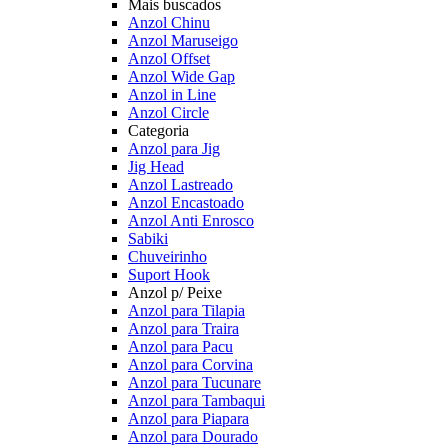
Mais buscados
Anzol Chinu
Anzol Maruseigo
Anzol Offset
Anzol Wide Gap
Anzol in Line
Anzol Circle
Categoria
Anzol para Jig
Jig Head
Anzol Lastreado
Anzol Encastoado
Anzol Anti Enrosco
Sabiki
Chuveirinho
Suport Hook
Anzol p/ Peixe
Anzol para Tilapia
Anzol para Traira
Anzol para Pacu
Anzol para Corvina
Anzol para Tucunare
Anzol para Tambaqui
Anzol para Piapara
Anzol para Dourado