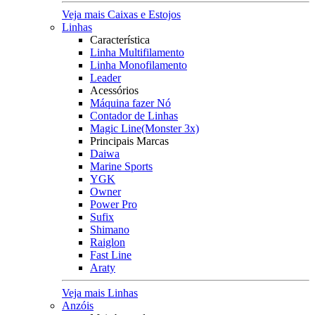
Veja mais Caixas e Estojos
Linhas
Característica
Linha Multifilamento
Linha Monofilamento
Leader
Acessórios
Máquina fazer Nó
Contador de Linhas
Magic Line(Monster 3x)
Principais Marcas
Daiwa
Marine Sports
YGK
Owner
Power Pro
Sufix
Shimano
Raiglon
Fast Line
Araty
Veja mais Linhas
Anzóis