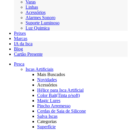
Varas
Linhas
Acessórios
Alarmes Sonoro
Suporte Luminoso
Luz Quimica
Peixes
Marcas
IA da Isca
Blog
Cartão Presente
Pesca
Iscas Artificiais
Mais Buscados
Novidades
Acessórios
Hélice para Isca Artificial
Color Bait(Tinta p/soft)
Magic Lures
Pincho Arremesso
Cerdas de Saia de Silicone
Salva Iscas
Categorias
Superfície