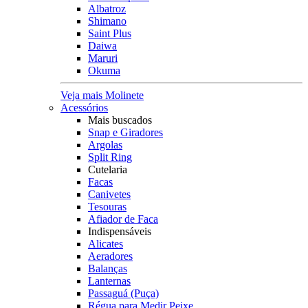
Albatroz
Shimano
Saint Plus
Daiwa
Maruri
Okuma
Veja mais Molinete
Acessórios
Mais buscados
Snap e Giradores
Argolas
Split Ring
Cutelaria
Facas
Canivetes
Tesouras
Afiador de Faca
Indispensáveis
Alicates
Aeradores
Balanças
Lanternas
Passaguá (Puça)
Régua para Medir Peixe