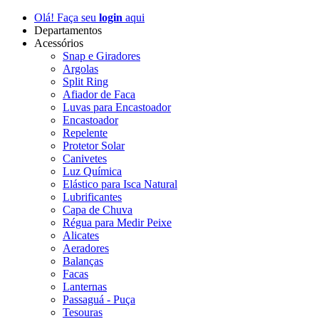
Olá! Faça seu
login
aqui
Departamentos
Acessórios
Snap e Giradores
Argolas
Split Ring
Afiador de Faca
Luvas para Encastoador
Encastoador
Repelente
Protetor Solar
Canivetes
Luz Química
Elástico para Isca Natural
Lubrificantes
Capa de Chuva
Régua para Medir Peixe
Alicates
Aeradores
Balanças
Facas
Lanternas
Passaguá - Puça
Tesouras