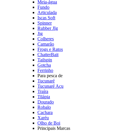
Meia-água
Fundo
Articulada
Iscas Soft
Spinner
Rubber JIg
Jig
Colheres
Camarão
Frogs e Ratos
ChatterBait
Tailspin
Gotcha
Ferrinho
Para pesca de
Tucunaré
Tucunaré Açu
Traíra
Tilápia
Dourado
Robalo
Cachara
Xaréu
Olho de Boi
Principais Marcas