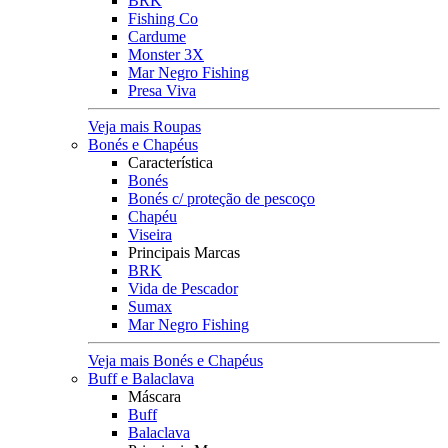
BRK
Fishing Co
Cardume
Monster 3X
Mar Negro Fishing
Presa Viva
Veja mais Roupas
Bonés e Chapéus
Característica
Bonés
Bonés c/ proteção de pescoço
Chapéu
Viseira
Principais Marcas
BRK
Vida de Pescador
Sumax
Mar Negro Fishing
Veja mais Bonés e Chapéus
Buff e Balaclava
Máscara
Buff
Balaclava