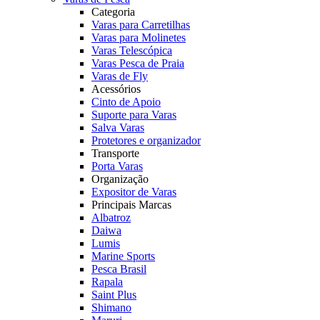
Categoria
Varas para Carretilhas
Varas para Molinetes
Varas Telescópica
Varas Pesca de Praia
Varas de Fly
Acessórios
Cinto de Apoio
Suporte para Varas
Salva Varas
Protetores e organizador
Transporte
Porta Varas
Organização
Expositor de Varas
Principais Marcas
Albatroz
Daiwa
Lumis
Marine Sports
Pesca Brasil
Rapala
Saint Plus
Shimano