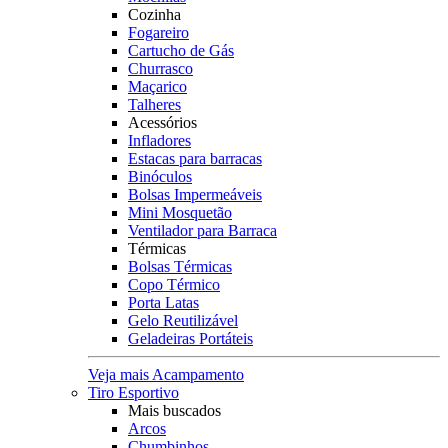
Cozinha
Fogareiro
Cartucho de Gás
Churrasco
Maçarico
Talheres
Acessórios
Infladores
Estacas para barracas
Binóculos
Bolsas Impermeáveis
Mini Mosquetão
Ventilador para Barraca
Térmicas
Bolsas Térmicas
Copo Térmico
Porta Latas
Gelo Reutilizável
Geladeiras Portáteis
Veja mais Acampamento
Tiro Esportivo
Mais buscados
Arcos
Chumbinhos