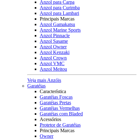
Anzol para Carpa
Anzol para Curimba
Anzol para Lambari
Principais Marcas
Anzol Gamakatsu
Anzol Marine Sports
Anzol Pinnacle
Anzol Sasame
Anzol Owner
Anzol Kenzaki
Anzol Crown
Anzol VMC
Anzol Meitou
Veja mais Anzóis
Garatéias
Característica
Garatéias Foscas
Garatéias Pretas
Garatéias Vermelhas
Garatéias com Bladed
Acessórios
Protetor de Garatéias
Principais Marcas
Owner