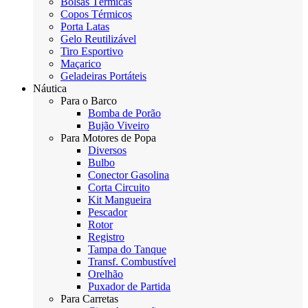
Bolsas Térmicas
Copos Térmicos
Porta Latas
Gelo Reutilizável
Tiro Esportivo
Maçarico
Geladeiras Portáteis
Náutica
Para o Barco
Bomba de Porão
Bujão Viveiro
Para Motores de Popa
Diversos
Bulbo
Conector Gasolina
Corta Circuito
Kit Mangueira
Pescador
Rotor
Registro
Tampa do Tanque
Transf. Combustível
Orelhão
Puxador de Partida
Para Carretas