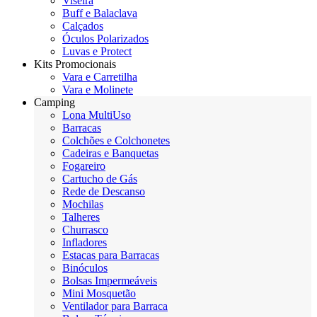
Viseira
Buff e Balaclava
Calçados
Óculos Polarizados
Luvas e Protect
Kits Promocionais
Vara e Carretilha
Vara e Molinete
Camping
Lona MultiUso
Barracas
Colchões e Colchonetes
Cadeiras e Banquetas
Fogareiro
Cartucho de Gás
Rede de Descanso
Mochilas
Talheres
Churrasco
Infladores
Estacas para Barracas
Binóculos
Bolsas Impermeáveis
Mini Mosquetão
Ventilador para Barraca