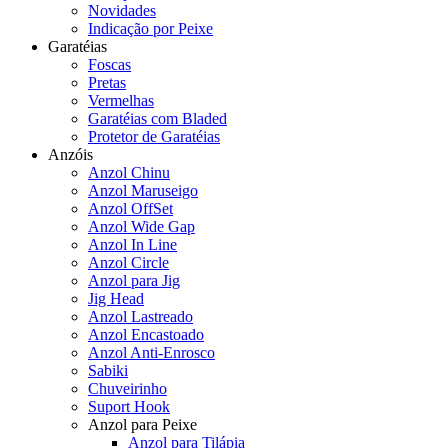
Novidades
Indicação por Peixe
Garatéias
Foscas
Pretas
Vermelhas
Garatéias com Bladed
Protetor de Garatéias
Anzóis
Anzol Chinu
Anzol Maruseigo
Anzol OffSet
Anzol Wide Gap
Anzol In Line
Anzol Circle
Anzol para Jig
Jig Head
Anzol Lastreado
Anzol Encastoado
Anzol Anti-Enrosco
Sabiki
Chuveirinho
Suport Hook
Anzol para Peixe
Anzol para Tilápia