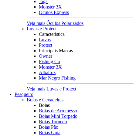
Jogá
Monster 3X
Óculos Express
Veja mais Óculos Polarizados
Luvas e Protect
Característica
Luvas
Protect
Principais Marcas
Owner
Fishing Co
Monster 3X
Albatroz
Mar Negro Fishing
Veja mais Luvas e Protect
Pesqueiro
Boias e Cevadeiras
Boias
Boias de Arremesso
Boias Mini Torpedo
Boias Torpedo
Boias Pão
Boias Guia