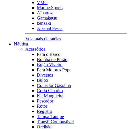
VMC
Marine Sports
Albatroz
Gamakatsu
kenzaki
Arsenal Pesca
Veja mais Garatéias
Náutica
Acessórios
Para o Barco
Bomba de Porão
Bujão Viveiro
Para Motores Popa
Diversos
Bulbo
Conector Gasolina
Corta Circuito
Kit Mangueira
Pescador
Rotor
Registro
Tampa Tanque
Transf. Combustível
Orelhão