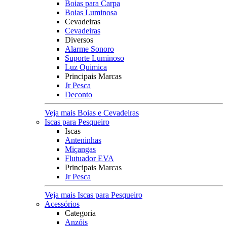
Boias para Carpa
Boias Luminosa
Cevadeiras
Cevadeiras
Diversos
Alarme Sonoro
Suporte Luminoso
Luz Quimica
Principais Marcas
Jr Pesca
Deconto
Veja mais Boias e Cevadeiras
Iscas para Pesqueiro
Iscas
Anteninhas
Miçangas
Flutuador EVA
Principais Marcas
Jr Pesca
Veja mais Iscas para Pesqueiro
Acessórios
Categoria
Anzóis