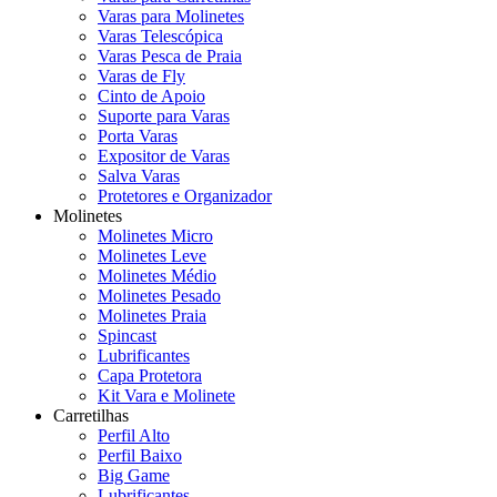
Varas para Molinetes
Varas Telescópica
Varas Pesca de Praia
Varas de Fly
Cinto de Apoio
Suporte para Varas
Porta Varas
Expositor de Varas
Salva Varas
Protetores e Organizador
Molinetes
Molinetes Micro
Molinetes Leve
Molinetes Médio
Molinetes Pesado
Molinetes Praia
Spincast
Lubrificantes
Capa Protetora
Kit Vara e Molinete
Carretilhas
Perfil Alto
Perfil Baixo
Big Game
Lubrificantes