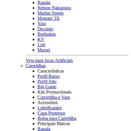
Rapala
Nelson Nakamura
Marine Sports
Monster 3X
Yara
Deconto
Borboleta
KV
Lori
Maruri
Veja mais Iscas Artificiais
Carretilhas
Características
Perfil Baixo
Perfil Alto
Big Game
Kits Promocionais
Carrretilha e Vara
Acessórios
Lubrificantes
Capa Protetora
Bolsa para Carretilha
Principais Marcas
Rapala