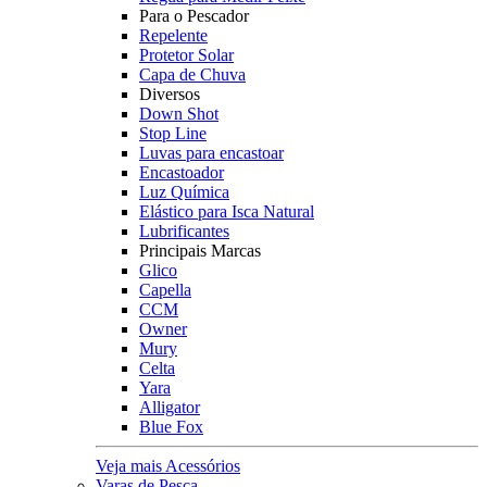
Para o Pescador
Repelente
Protetor Solar
Capa de Chuva
Diversos
Down Shot
Stop Line
Luvas para encastoar
Encastoador
Luz Química
Elástico para Isca Natural
Lubrificantes
Principais Marcas
Glico
Capella
CCM
Owner
Mury
Celta
Yara
Alligator
Blue Fox
Veja mais Acessórios
Varas de Pesca