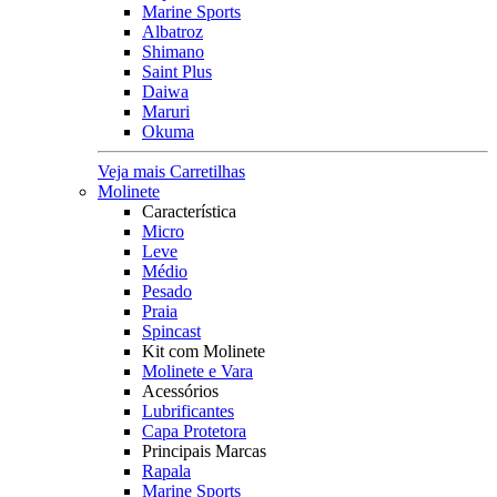
Marine Sports
Albatroz
Shimano
Saint Plus
Daiwa
Maruri
Okuma
Veja mais Carretilhas
Molinete
Característica
Micro
Leve
Médio
Pesado
Praia
Spincast
Kit com Molinete
Molinete e Vara
Acessórios
Lubrificantes
Capa Protetora
Principais Marcas
Rapala
Marine Sports