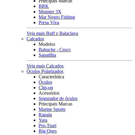
Principais Marcas
BRK
Monster 3X
Mar Negro Fishing
Presa Viva
Veja mais Buff e Balaclava
Calçados
Modelos
Babuche - Crocs
Sapatilha
Veja mais Calçados
Óculos Polarizados
Característica
Óculos
Clip-on
Acessórios
Segurador de óculos
Principais Marcas
Marine Sports
Rapala
Yara
Pro-Tsuri
Big Ones