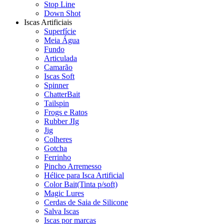
Stop Line
Down Shot
Iscas Artificiais
Superfície
Meia Água
Fundo
Articulada
Camarão
Iscas Soft
Spinner
ChatterBait
Tailspin
Frogs e Ratos
Rubber JIg
Jig
Colheres
Gotcha
Ferrinho
Pincho Arremesso
Hélice para Isca Artificial
Color Bait(Tinta p/soft)
Magic Lures
Cerdas de Saia de Silicone
Salva Iscas
Iscas por marcas