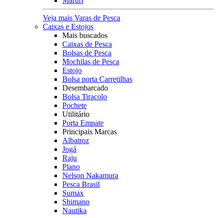
Maruri
Veja mais Varas de Pesca
Caixas e Estojos
Mais buscados
Caixas de Pesca
Bolsas de Pesca
Mochilas de Pesca
Estojo
Bolsa porta Carretilhas
Desembarcado
Bolsa Tiracolo
Pochete
Utilitário
Porta Empate
Principais Marcas
Albatroz
Jogá
Raju
Plano
Nelson Nakamura
Pesca Brasil
Sumax
Shimano
Nautika