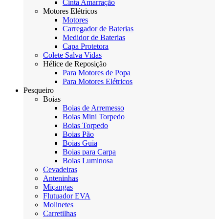
Cinta Amarração
Motores Elétricos
Motores
Carregador de Baterias
Medidor de Baterias
Capa Protetora
Colete Salva Vidas
Hélice de Reposição
Para Motores de Popa
Para Motores Elétricos
Pesqueiro
Boias
Boias de Arremesso
Boias Mini Torpedo
Boias Torpedo
Boias Pão
Boias Guia
Boias para Carpa
Boias Luminosa
Cevadeiras
Anteninhas
Miçangas
Flutuador EVA
Molinetes
Carretilhas