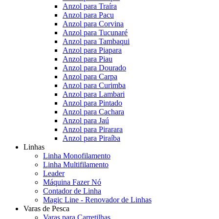
Anzol para Traíra
Anzol para Pacu
Anzol para Corvina
Anzol para Tucunaré
Anzol para Tambaqui
Anzol para Piapara
Anzol para Piau
Anzol para Dourado
Anzol para Carpa
Anzol para Curimba
Anzol para Lambari
Anzol para Pintado
Anzol para Cachara
Anzol para Jaú
Anzol para Pirarara
Anzol para Piraíba
Linhas
Linha Monofilamento
Linha Multifilamento
Leader
Máquina Fazer Nó
Contador de Linha
Magic Line - Renovador de Linhas
Varas de Pesca
Varas para Carretilhas