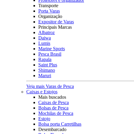
Protetores e organizador
Transporte
Porta Varas
Organização
Expositor de Varas
Principais Marcas
Albatroz
Daiwa
Lumis
Marine Sports
Pesca Brasil
Rapala
Saint Plus
Shimano
Maruri
Veja mais Varas de Pesca
Caixas e Estojos
Mais buscados
Caixas de Pesca
Bolsas de Pesca
Mochilas de Pesca
Estojo
Bolsa porta Carretilhas
Desembarcado