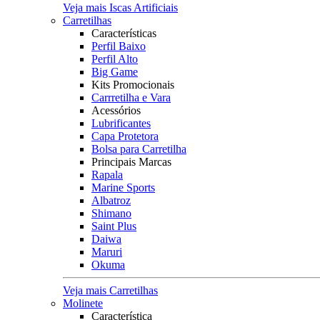
Veja mais Iscas Artificiais
Carretilhas
Características
Perfil Baixo
Perfil Alto
Big Game
Kits Promocionais
Carrretilha e Vara
Acessórios
Lubrificantes
Capa Protetora
Bolsa para Carretilha
Principais Marcas
Rapala
Marine Sports
Albatroz
Shimano
Saint Plus
Daiwa
Maruri
Okuma
Veja mais Carretilhas
Molinete
Característica