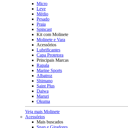
Micro
Leve
Médio
Pesado
Praia
Spincast
Kit com Molinete
Molinete e Vara
Acessórios
Lubrificantes
Capa Protetora
Principais Marcas
Rapala
Marine Sports
Albatroz
Shimano
Saint Plus
Daiwa
Maruri
Okuma
Veja mais Molinete
Acessórios
Mais buscados
Snap e Giradores