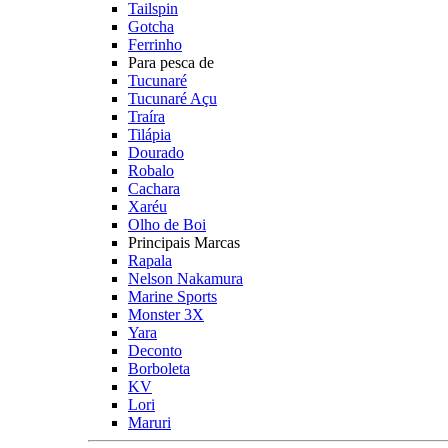
Tailspin
Gotcha
Ferrinho
Para pesca de
Tucunaré
Tucunaré Açu
Traíra
Tilápia
Dourado
Robalo
Cachara
Xaréu
Olho de Boi
Principais Marcas
Rapala
Nelson Nakamura
Marine Sports
Monster 3X
Yara
Deconto
Borboleta
KV
Lori
Maruri