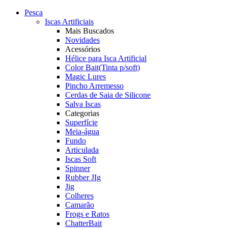
Pesca
Iscas Artificiais
Mais Buscados
Novidades
Acessórios
Hélice para Isca Artificial
Color Bait(Tinta p/soft)
Magic Lures
Pincho Arremesso
Cerdas de Saia de Silicone
Salva Iscas
Categorias
Superfície
Meia-água
Fundo
Articulada
Iscas Soft
Spinner
Rubber JIg
Jig
Colheres
Camarão
Frogs e Ratos
ChatterBait