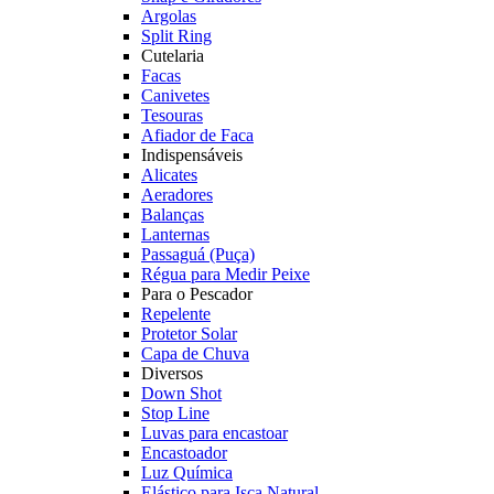
Argolas
Split Ring
Cutelaria
Facas
Canivetes
Tesouras
Afiador de Faca
Indispensáveis
Alicates
Aeradores
Balanças
Lanternas
Passaguá (Puça)
Régua para Medir Peixe
Para o Pescador
Repelente
Protetor Solar
Capa de Chuva
Diversos
Down Shot
Stop Line
Luvas para encastoar
Encastoador
Luz Química
Elástico para Isca Natural