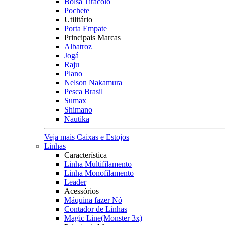
Bolsa Tiracolo
Pochete
Utilitário
Porta Empate
Principais Marcas
Albatroz
Jogá
Raju
Plano
Nelson Nakamura
Pesca Brasil
Sumax
Shimano
Nautika
Veja mais Caixas e Estojos
Linhas
Característica
Linha Multifilamento
Linha Monofilamento
Leader
Acessórios
Máquina fazer Nó
Contador de Linhas
Magic Line(Monster 3x)