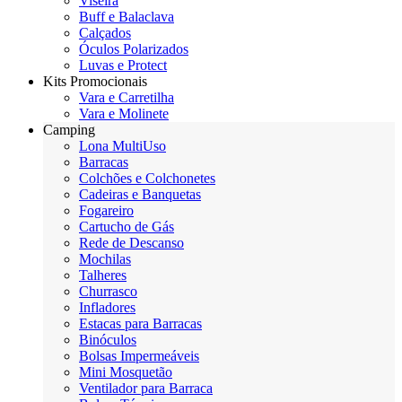
Viseira
Buff e Balaclava
Calçados
Óculos Polarizados
Luvas e Protect
Kits Promocionais
Vara e Carretilha
Vara e Molinete
Camping
Lona MultiUso
Barracas
Colchões e Colchonetes
Cadeiras e Banquetas
Fogareiro
Cartucho de Gás
Rede de Descanso
Mochilas
Talheres
Churrasco
Infladores
Estacas para Barracas
Binóculos
Bolsas Impermeáveis
Mini Mosquetão
Ventilador para Barraca