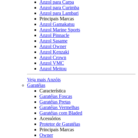
Anzol para Carpa
Anzol para Curimba
Anzol para Lambari
Principais Marcas
Anzol Gamakatsu
Anzol Marine Sports
Anzol Pinnacle
Anzol Sasame
Anzol Owner
Anzol Kenzaki
Anzol Crown
Anzol VMC
Anzol Meitou
Veja mais Anzóis
Garatéias
Característica
Garatéias Foscas
Garatéias Pretas
Garatéias Vermelhas
Garatéias com Bladed
Acessórios
Protetor de Garatéias
Principais Marcas
Owner