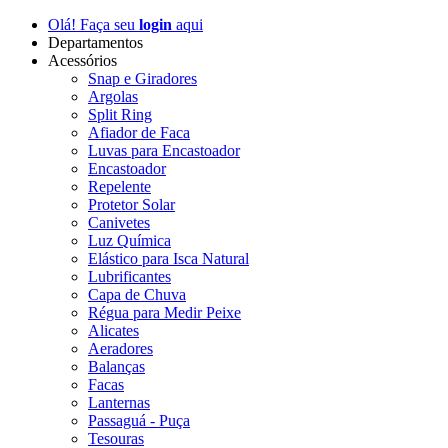
Olá! Faça seu
login
aqui
Departamentos
Acessórios
Snap e Giradores
Argolas
Split Ring
Afiador de Faca
Luvas para Encastoador
Encastoador
Repelente
Protetor Solar
Canivetes
Luz Química
Elástico para Isca Natural
Lubrificantes
Capa de Chuva
Régua para Medir Peixe
Alicates
Aeradores
Balanças
Facas
Lanternas
Passaguá - Puça
Tesouras