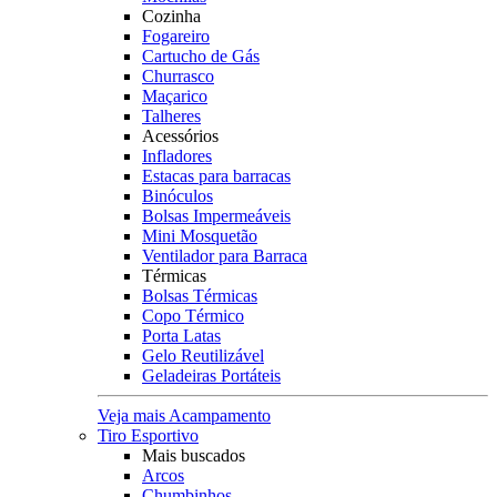
Cozinha
Fogareiro
Cartucho de Gás
Churrasco
Maçarico
Talheres
Acessórios
Infladores
Estacas para barracas
Binóculos
Bolsas Impermeáveis
Mini Mosquetão
Ventilador para Barraca
Térmicas
Bolsas Térmicas
Copo Térmico
Porta Latas
Gelo Reutilizável
Geladeiras Portáteis
Veja mais Acampamento
Tiro Esportivo
Mais buscados
Arcos
Chumbinhos