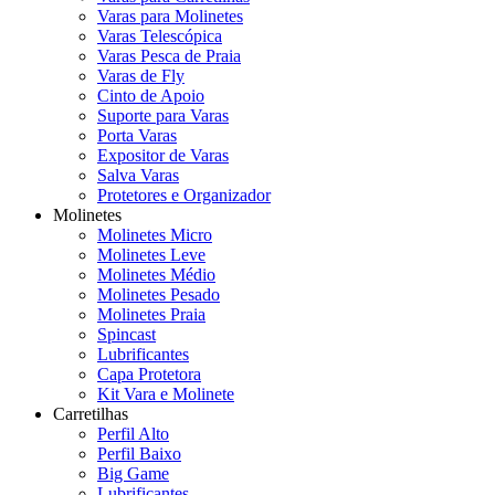
Varas para Molinetes
Varas Telescópica
Varas Pesca de Praia
Varas de Fly
Cinto de Apoio
Suporte para Varas
Porta Varas
Expositor de Varas
Salva Varas
Protetores e Organizador
Molinetes
Molinetes Micro
Molinetes Leve
Molinetes Médio
Molinetes Pesado
Molinetes Praia
Spincast
Lubrificantes
Capa Protetora
Kit Vara e Molinete
Carretilhas
Perfil Alto
Perfil Baixo
Big Game
Lubrificantes