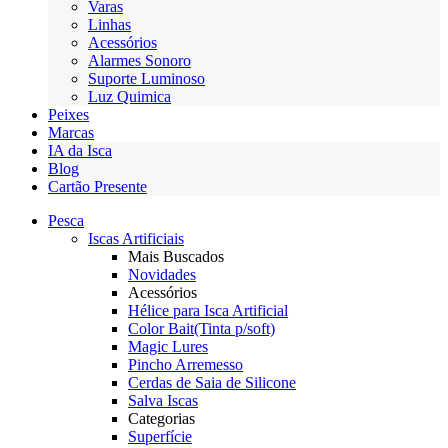
Varas
Linhas
Acessórios
Alarmes Sonoro
Suporte Luminoso
Luz Quimica
Peixes
Marcas
IA da Isca
Blog
Cartão Presente
Pesca
Iscas Artificiais
Mais Buscados
Novidades
Acessórios
Hélice para Isca Artificial
Color Bait(Tinta p/soft)
Magic Lures
Pincho Arremesso
Cerdas de Saia de Silicone
Salva Iscas
Categorias
Superfície