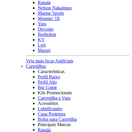
Rapala
Nelson Nakamura
Marine Sports
Monster 3X
Yara
Deconto
Borboleta
KV
Lori
Maruri
Veja mais Iscas Artificiais
Carretilhas
Características
Perfil Baixo
Perfil Alto
Big Game
Kits Promocionais
Carrretilha e Vara
Acessórios
Lubrificantes
Capa Protetora
Bolsa para Carretilha
Principais Marcas
Rapala