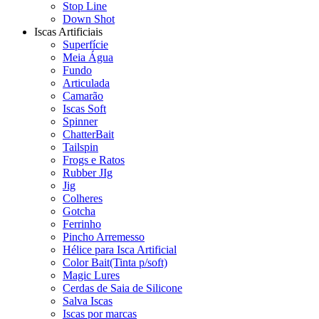
Stop Line
Down Shot
Iscas Artificiais
Superfície
Meia Água
Fundo
Articulada
Camarão
Iscas Soft
Spinner
ChatterBait
Tailspin
Frogs e Ratos
Rubber JIg
Jig
Colheres
Gotcha
Ferrinho
Pincho Arremesso
Hélice para Isca Artificial
Color Bait(Tinta p/soft)
Magic Lures
Cerdas de Saia de Silicone
Salva Iscas
Iscas por marcas