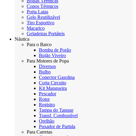
Bolsas Térmicas
Copos Térmicos
Porta Latas
Gelo Reutilizável
Tiro Esportivo
Maçarico
Geladeiras Portáteis
Náutica
Para o Barco
Bomba de Porão
Bujão Viveiro
Para Motores de Popa
Diversos
Bulbo
Conector Gasolina
Corta Circuito
Kit Mangueira
Pescador
Rotor
Registro
Tampa do Tanque
Transf. Combustível
Orelhão
Puxador de Partida
Para Carretas