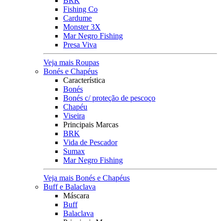
BRK
Fishing Co
Cardume
Monster 3X
Mar Negro Fishing
Presa Viva
Veja mais Roupas
Bonés e Chapéus
Característica
Bonés
Bonés c/ proteção de pescoço
Chapéu
Viseira
Principais Marcas
BRK
Vida de Pescador
Sumax
Mar Negro Fishing
Veja mais Bonés e Chapéus
Buff e Balaclava
Máscara
Buff
Balaclava