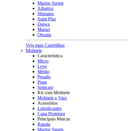
Marine Sports
Albatroz
Shimano
Saint Plus
Daiwa
Maruri
Okuma
Veja mais Carretilhas
Molinete
Característica
Micro
Leve
Médio
Pesado
Praia
Spincast
Kit com Molinete
Molinete e Vara
Acessórios
Lubrificantes
Capa Protetora
Principais Marcas
Rapala
Marine Sports