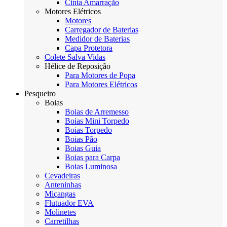
Cinta Amarração
Motores Elétricos
Motores
Carregador de Baterias
Medidor de Baterias
Capa Protetora
Colete Salva Vidas
Hélice de Reposição
Para Motores de Popa
Para Motores Elétricos
Pesqueiro
Boias
Boias de Arremesso
Boias Mini Torpedo
Boias Torpedo
Boias Pão
Boias Guia
Boias para Carpa
Boias Luminosa
Cevadeiras
Anteninhas
Miçangas
Flutuador EVA
Molinetes
Carretilhas