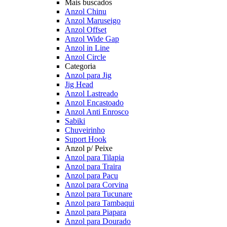
Mais buscados
Anzol Chinu
Anzol Maruseigo
Anzol Offset
Anzol Wide Gap
Anzol in Line
Anzol Circle
Categoria
Anzol para Jig
Jig Head
Anzol Lastreado
Anzol Encastoado
Anzol Anti Enrosco
Sabiki
Chuveirinho
Suport Hook
Anzol p/ Peixe
Anzol para Tilapia
Anzol para Traira
Anzol para Pacu
Anzol para Corvina
Anzol para Tucunare
Anzol para Tambaqui
Anzol para Piapara
Anzol para Dourado