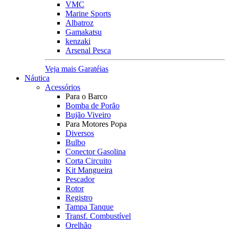
VMC
Marine Sports
Albatroz
Gamakatsu
kenzaki
Arsenal Pesca
Veja mais Garatéias
Náutica
Acessórios
Para o Barco
Bomba de Porão
Bujão Viveiro
Para Motores Popa
Diversos
Bulbo
Conector Gasolina
Corta Circuito
Kit Mangueira
Pescador
Rotor
Registro
Tampa Tanque
Transf. Combustível
Orelhão