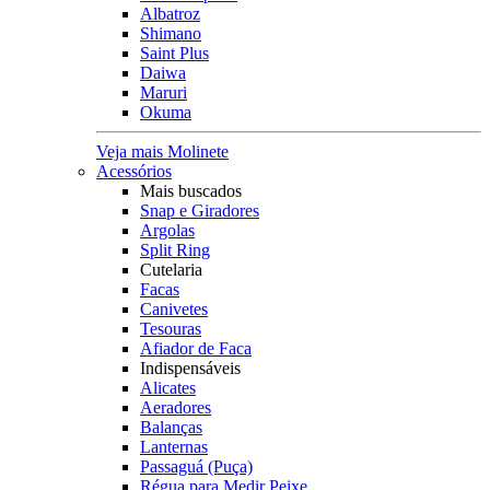
Albatroz
Shimano
Saint Plus
Daiwa
Maruri
Okuma
Veja mais Molinete
Acessórios
Mais buscados
Snap e Giradores
Argolas
Split Ring
Cutelaria
Facas
Canivetes
Tesouras
Afiador de Faca
Indispensáveis
Alicates
Aeradores
Balanças
Lanternas
Passaguá (Puça)
Régua para Medir Peixe