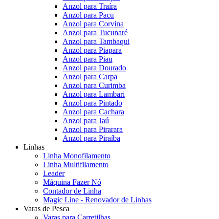
Anzol para Traíra
Anzol para Pacu
Anzol para Corvina
Anzol para Tucunaré
Anzol para Tambaqui
Anzol para Piapara
Anzol para Piau
Anzol para Dourado
Anzol para Carpa
Anzol para Curimba
Anzol para Lambari
Anzol para Pintado
Anzol para Cachara
Anzol para Jaú
Anzol para Pirarara
Anzol para Piraíba
Linhas
Linha Monofilamento
Linha Multifilamento
Leader
Máquina Fazer Nó
Contador de Linha
Magic Line - Renovador de Linhas
Varas de Pesca
Varas para Carretilhas