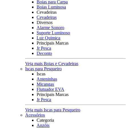
Boias para Carpa
Boias Luminosa
Cevadeiras
Cevadeiras
Diversos
Alarme Sonoro
Suporte Luminoso
Luz Quimica
Principais Marcas
Jr Pesca
Deconto
Veja mais Boias e Cevadeiras
Iscas para Pesqueiro
Iscas
Anteninhas
Miçangas
Flutuador EVA
Principais Marcas
Jr Pesca
Veja mais Iscas para Pesqueiro
Acessórios
Categoria
Anzóis