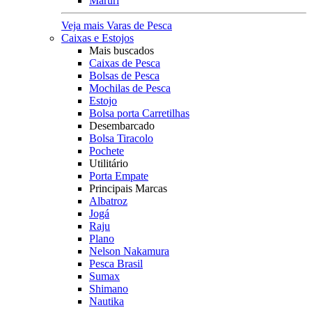
Maruri
Veja mais Varas de Pesca
Caixas e Estojos
Mais buscados
Caixas de Pesca
Bolsas de Pesca
Mochilas de Pesca
Estojo
Bolsa porta Carretilhas
Desembarcado
Bolsa Tiracolo
Pochete
Utilitário
Porta Empate
Principais Marcas
Albatroz
Jogá
Raju
Plano
Nelson Nakamura
Pesca Brasil
Sumax
Shimano
Nautika