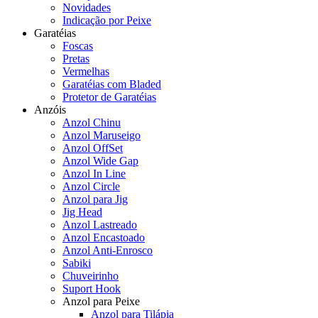
Novidades
Indicação por Peixe
Garatéias
Foscas
Pretas
Vermelhas
Garatéias com Bladed
Protetor de Garatéias
Anzóis
Anzol Chinu
Anzol Maruseigo
Anzol OffSet
Anzol Wide Gap
Anzol In Line
Anzol Circle
Anzol para Jig
Jig Head
Anzol Lastreado
Anzol Encastoado
Anzol Anti-Enrosco
Sabiki
Chuveirinho
Suport Hook
Anzol para Peixe
Anzol para Tilápia