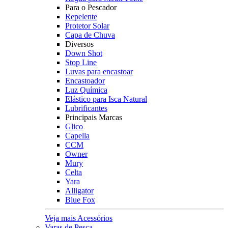
Para o Pescador
Repelente
Protetor Solar
Capa de Chuva
Diversos
Down Shot
Stop Line
Luvas para encastoar
Encastoador
Luz Química
Elástico para Isca Natural
Lubrificantes
Principais Marcas
Glico
Capella
CCM
Owner
Mury
Celta
Yara
Alligator
Blue Fox
Veja mais Acessórios
Varas de Pesca