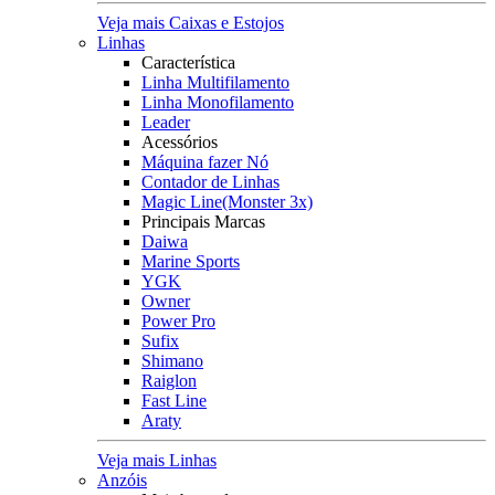
Veja mais Caixas e Estojos
Linhas
Característica
Linha Multifilamento
Linha Monofilamento
Leader
Acessórios
Máquina fazer Nó
Contador de Linhas
Magic Line(Monster 3x)
Principais Marcas
Daiwa
Marine Sports
YGK
Owner
Power Pro
Sufix
Shimano
Raiglon
Fast Line
Araty
Veja mais Linhas
Anzóis