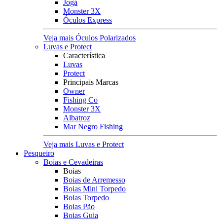
Jogá
Monster 3X
Óculos Express
Veja mais Óculos Polarizados
Luvas e Protect
Característica
Luvas
Protect
Principais Marcas
Owner
Fishing Co
Monster 3X
Albatroz
Mar Negro Fishing
Veja mais Luvas e Protect
Pesqueiro
Boias e Cevadeiras
Boias
Boias de Arremesso
Boias Mini Torpedo
Boias Torpedo
Boias Pão
Boias Guia