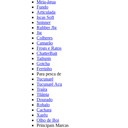
Meia-água
Fundo
Articulada
Iscas Soft
Spinner
Rubber JIg
Jig
Colheres
Camarão
Frogs e Ratos
ChatterBait
Tailspin
Gotcha
Ferrinho
Para pesca de
Tucunaré
Tucunaré Açu
Traíra
Tilápia
Dourado
Robalo
Cachara
Xaréu
Olho de Boi
Principais Marcas