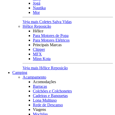
Jogá
Nautika
Mor
Veja mais Coletes Salva Vidas
Hélice Reposição
Hélice
Para Motores de Popa
Para Motores Elétricos
Principais Marcas
Clipper
MFX
Minn Kota
Veja mais Hélice Reposição
Camping
Acampamento
Acomodações
Barracas
Colchões e Colchonetes
Cadeiras e Banquetas
Lona Multiuso
Rede de Descanso
Viagens
Mochilas