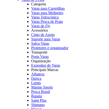
Categoria
Varas para Carretilhas
Varas para Molinetes
Varas Telescópica
Varas Pesca de Praia
Varas de Fly
Acessórios
Cinto de Apoio
Suporte para Varas
Salva Varas
Protetores e organizador
Transporte
Porta Varas
Organização
Expositor de Varas
Principais Marcas
Albatroz
Daiwa
Lumis
Marine Sports
Pesca Brasil
Rapala
Saint Plus
Shimano