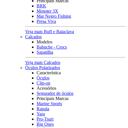
Principais Marcas
BRK
Monster 3X
Mar Negro Fishing
Presa Viva
Veja mais Buff e Balaclava
Calçados
Modelos
Babuche - Crocs
Sapatilha
Veja mais Calçados
Óculos Polarizados
Característica
Óculos
Clip-on
Acessórios
Segurador de óculos
Principais Marcas
Marine Sports
Rapala
Yara
Pro-Tsuri
Big Ones