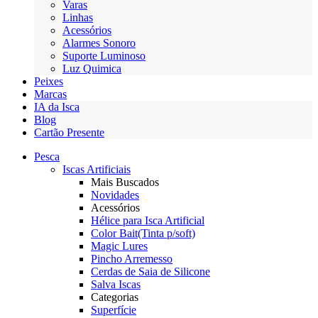
Varas
Linhas
Acessórios
Alarmes Sonoro
Suporte Luminoso
Luz Quimica
Peixes
Marcas
IA da Isca
Blog
Cartão Presente
Pesca
Iscas Artificiais
Mais Buscados
Novidades
Acessórios
Hélice para Isca Artificial
Color Bait(Tinta p/soft)
Magic Lures
Pincho Arremesso
Cerdas de Saia de Silicone
Salva Iscas
Categorias
Superfície