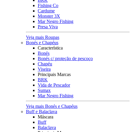
BRK
Fishing Co
Cardume
Monster 3X
Mar Negro Fishing
Presa Viva
Veja mais Roupas
Bonés e Chapéus
Característica
Bonés
Bonés c/ proteção de pescoço
Chapéu
Viseira
Principais Marcas
BRK
Vida de Pescador
Sumax
Mar Negro Fishing
Veja mais Bonés e Chapéus
Buff e Balaclava
Máscara
Buff
Balaclava