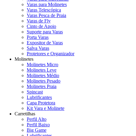
Varas para Molinetes
Varas Telescópica
Varas Pesca de Praia
Varas de Fly
Cinto de Apoio
Suporte para Varas
Porta Varas
Expositor de Varas
Salva Varas
Protetores e Organizador
Molinetes
Molinetes Micro
Molinetes Leve
Molinetes Médio
Molinetes Pesado
Molinetes Praia
Spincast
Lubrificantes
Capa Protetora
Kit Vara e Molinete
Carretilhas
Perfil Alto
Perfil Baixo
Big Game
Lubrificantes