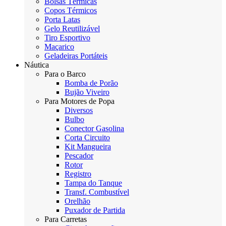
Bolsas Térmicas
Copos Térmicos
Porta Latas
Gelo Reutilizável
Tiro Esportivo
Maçarico
Geladeiras Portáteis
Náutica
Para o Barco
Bomba de Porão
Bujão Viveiro
Para Motores de Popa
Diversos
Bulbo
Conector Gasolina
Corta Circuito
Kit Mangueira
Pescador
Rotor
Registro
Tampa do Tanque
Transf. Combustível
Orelhão
Puxador de Partida
Para Carretas