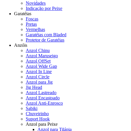
Novidades
Indicação por Peixe
Garatéias
Foscas
Pretas
Vermelhas
Garatéias com Bladed
Protetor de Garatéias
Anzóis
Anzol Chinu
Anzol Maruseigo
Anzol OffSet
Anzol Wide Gap
Anzol In Line
Anzol Circle
Anzol para Jig
Jig Head
Anzol Lastreado
Anzol Encastoado
Anzol Anti-Enrosco
Sabiki
Chuveirinho
Suport Hook
Anzol para Peixe
Anzol para Tilápia