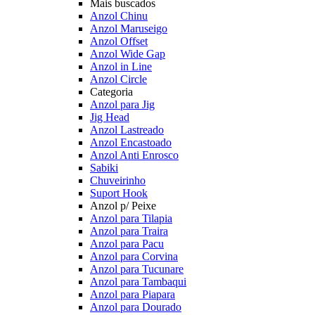
Mais buscados
Anzol Chinu
Anzol Maruseigo
Anzol Offset
Anzol Wide Gap
Anzol in Line
Anzol Circle
Categoria
Anzol para Jig
Jig Head
Anzol Lastreado
Anzol Encastoado
Anzol Anti Enrosco
Sabiki
Chuveirinho
Suport Hook
Anzol p/ Peixe
Anzol para Tilapia
Anzol para Traira
Anzol para Pacu
Anzol para Corvina
Anzol para Tucunare
Anzol para Tambaqui
Anzol para Piapara
Anzol para Dourado