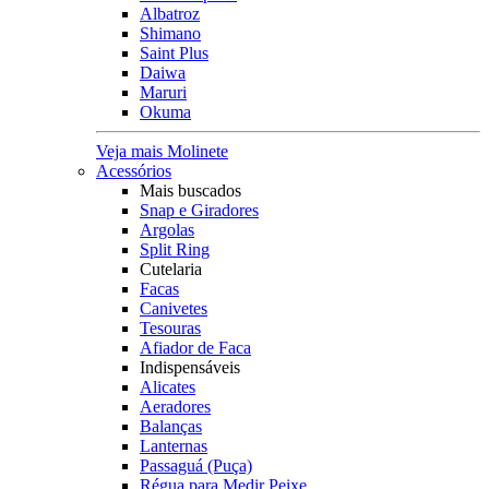
Albatroz
Shimano
Saint Plus
Daiwa
Maruri
Okuma
Veja mais Molinete
Acessórios
Mais buscados
Snap e Giradores
Argolas
Split Ring
Cutelaria
Facas
Canivetes
Tesouras
Afiador de Faca
Indispensáveis
Alicates
Aeradores
Balanças
Lanternas
Passaguá (Puça)
Régua para Medir Peixe