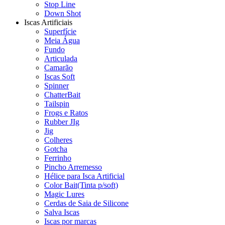
Stop Line
Down Shot
Iscas Artificiais
Superfície
Meia Água
Fundo
Articulada
Camarão
Iscas Soft
Spinner
ChatterBait
Tailspin
Frogs e Ratos
Rubber JIg
Jig
Colheres
Gotcha
Ferrinho
Pincho Arremesso
Hélice para Isca Artificial
Color Bait(Tinta p/soft)
Magic Lures
Cerdas de Saia de Silicone
Salva Iscas
Iscas por marcas