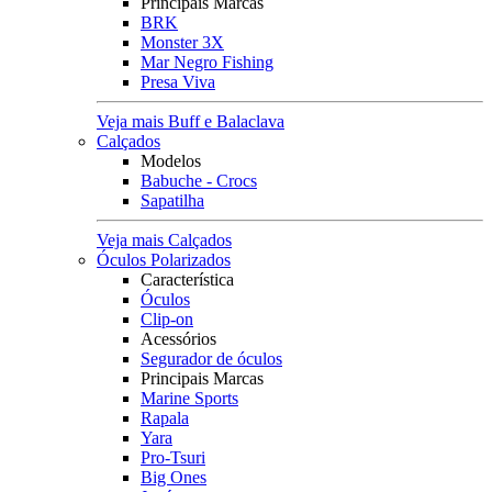
Principais Marcas
BRK
Monster 3X
Mar Negro Fishing
Presa Viva
Veja mais Buff e Balaclava
Calçados
Modelos
Babuche - Crocs
Sapatilha
Veja mais Calçados
Óculos Polarizados
Característica
Óculos
Clip-on
Acessórios
Segurador de óculos
Principais Marcas
Marine Sports
Rapala
Yara
Pro-Tsuri
Big Ones