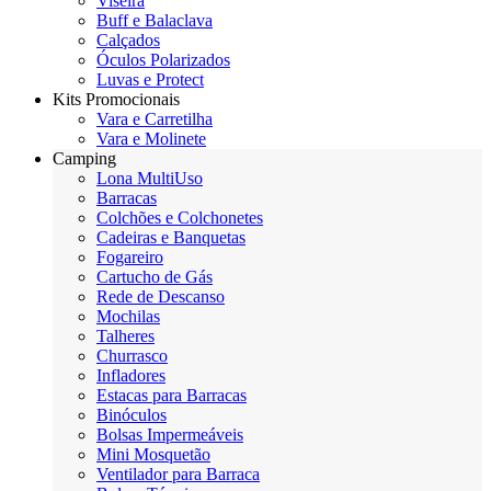
Viseira
Buff e Balaclava
Calçados
Óculos Polarizados
Luvas e Protect
Kits Promocionais
Vara e Carretilha
Vara e Molinete
Camping
Lona MultiUso
Barracas
Colchões e Colchonetes
Cadeiras e Banquetas
Fogareiro
Cartucho de Gás
Rede de Descanso
Mochilas
Talheres
Churrasco
Infladores
Estacas para Barracas
Binóculos
Bolsas Impermeáveis
Mini Mosquetão
Ventilador para Barraca