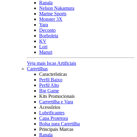
Rapala
Nelson Nakamura
Marine Sports
Monster 3X
Yara
Deconto
Borboleta
KV
Lori
Maruri
Veja mais Iscas Artificiais
Carretilhas
Características
Perfil Baixo
Perfil Alto
Big Game
Kits Promocionais
Carrretilha e Vara
Acessórios
Lubrificantes
Capa Protetora
Bolsa para Carretilha
Principais Marcas
Rapala