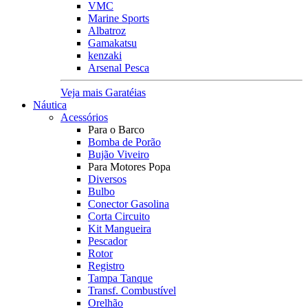
VMC
Marine Sports
Albatroz
Gamakatsu
kenzaki
Arsenal Pesca
Veja mais Garatéias
Náutica
Acessórios
Para o Barco
Bomba de Porão
Bujão Viveiro
Para Motores Popa
Diversos
Bulbo
Conector Gasolina
Corta Circuito
Kit Mangueira
Pescador
Rotor
Registro
Tampa Tanque
Transf. Combustível
Orelhão