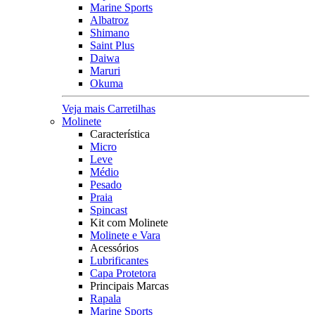
Marine Sports
Albatroz
Shimano
Saint Plus
Daiwa
Maruri
Okuma
Veja mais Carretilhas
Molinete
Característica
Micro
Leve
Médio
Pesado
Praia
Spincast
Kit com Molinete
Molinete e Vara
Acessórios
Lubrificantes
Capa Protetora
Principais Marcas
Rapala
Marine Sports