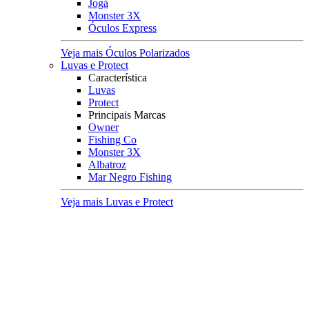
Jogá
Monster 3X
Óculos Express
Veja mais Óculos Polarizados
Luvas e Protect
Característica
Luvas
Protect
Principais Marcas
Owner
Fishing Co
Monster 3X
Albatroz
Mar Negro Fishing
Veja mais Luvas e Protect
Pesqueiro
Boias e Cevadeiras
Boias
Boias de Arremesso
Boias Mini Torpedo
Boias Torpedo
Boias Pão
Boias Guia