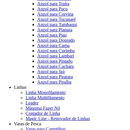
Anzol para Traíra
Anzol para Pacu
Anzol para Corvina
Anzol para Tucunaré
Anzol para Tambaqui
Anzol para Piapara
Anzol para Piau
Anzol para Dourado
Anzol para Carpa
Anzol para Curimba
Anzol para Lambari
Anzol para Pintado
Anzol para Cachara
Anzol para Jaú
Anzol para Pirarara
Anzol para Piraíba
Linhas
Linha Monofilamento
Linha Multifilamento
Leader
Máquina Fazer Nó
Contador de Linha
Magic Line - Renovador de Linhas
Varas de Pesca
Varas para Carretilhas