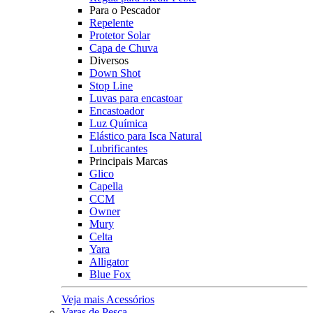
Para o Pescador
Repelente
Protetor Solar
Capa de Chuva
Diversos
Down Shot
Stop Line
Luvas para encastoar
Encastoador
Luz Química
Elástico para Isca Natural
Lubrificantes
Principais Marcas
Glico
Capella
CCM
Owner
Mury
Celta
Yara
Alligator
Blue Fox
Veja mais Acessórios
Varas de Pesca