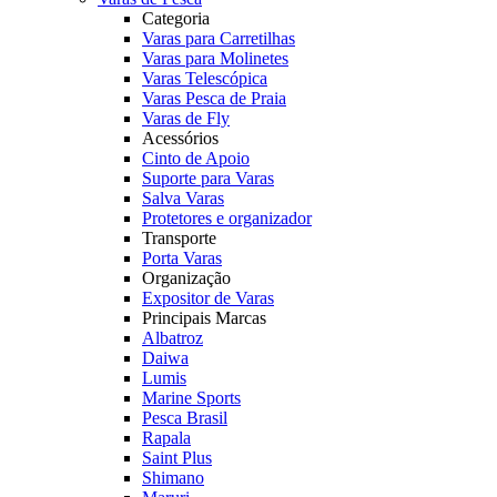
Categoria
Varas para Carretilhas
Varas para Molinetes
Varas Telescópica
Varas Pesca de Praia
Varas de Fly
Acessórios
Cinto de Apoio
Suporte para Varas
Salva Varas
Protetores e organizador
Transporte
Porta Varas
Organização
Expositor de Varas
Principais Marcas
Albatroz
Daiwa
Lumis
Marine Sports
Pesca Brasil
Rapala
Saint Plus
Shimano