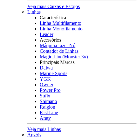
Veja mais Caixas e Estojos
Linhas
Característica
Linha Multifilamento
Linha Monofilamento
Leader
Acessórios
Máquina fazer Nó
Contador de Linhas
Magic Line(Monster 3x)
Principais Marcas
Daiwa
Marine Sports
YGK
Owner
Power Pro
Sufix
Shimano
Raiglon
Fast Line
Araty
Veja mais Linhas
Anzóis