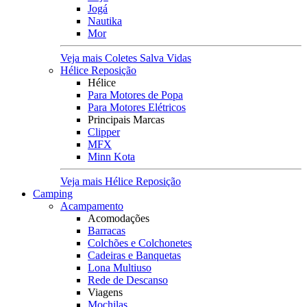
Jogá
Nautika
Mor
Veja mais Coletes Salva Vidas
Hélice Reposição
Hélice
Para Motores de Popa
Para Motores Elétricos
Principais Marcas
Clipper
MFX
Minn Kota
Veja mais Hélice Reposição
Camping
Acampamento
Acomodações
Barracas
Colchões e Colchonetes
Cadeiras e Banquetas
Lona Multiuso
Rede de Descanso
Viagens
Mochilas