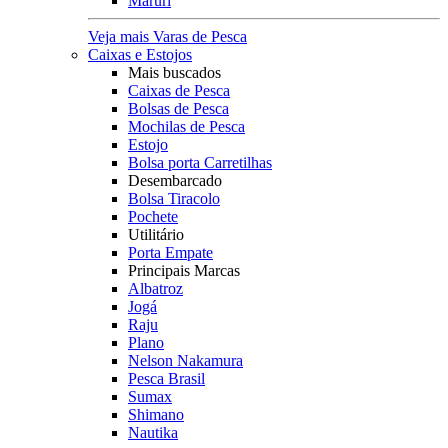
Maruri
Veja mais Varas de Pesca
Caixas e Estojos
Mais buscados
Caixas de Pesca
Bolsas de Pesca
Mochilas de Pesca
Estojo
Bolsa porta Carretilhas
Desembarcado
Bolsa Tiracolo
Pochete
Utilitário
Porta Empate
Principais Marcas
Albatroz
Jogá
Raju
Plano
Nelson Nakamura
Pesca Brasil
Sumax
Shimano
Nautika