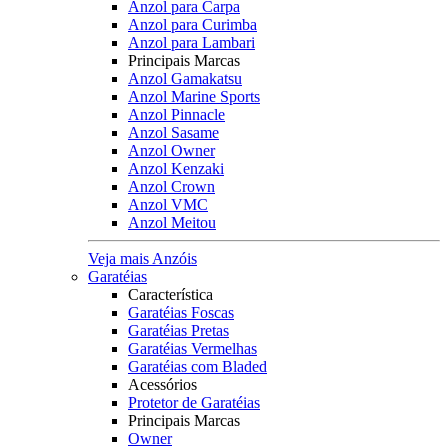
Anzol para Carpa
Anzol para Curimba
Anzol para Lambari
Principais Marcas
Anzol Gamakatsu
Anzol Marine Sports
Anzol Pinnacle
Anzol Sasame
Anzol Owner
Anzol Kenzaki
Anzol Crown
Anzol VMC
Anzol Meitou
Veja mais Anzóis
Garatéias
Característica
Garatéias Foscas
Garatéias Pretas
Garatéias Vermelhas
Garatéias com Bladed
Acessórios
Protetor de Garatéias
Principais Marcas
Owner