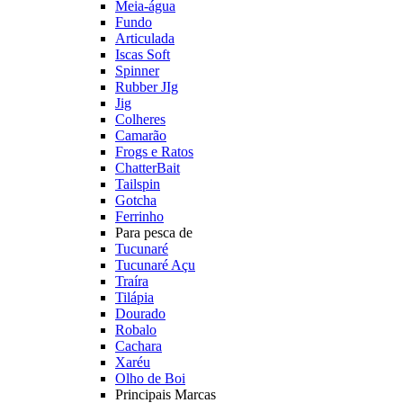
Meia-água
Fundo
Articulada
Iscas Soft
Spinner
Rubber JIg
Jig
Colheres
Camarão
Frogs e Ratos
ChatterBait
Tailspin
Gotcha
Ferrinho
Para pesca de
Tucunaré
Tucunaré Açu
Traíra
Tilápia
Dourado
Robalo
Cachara
Xaréu
Olho de Boi
Principais Marcas