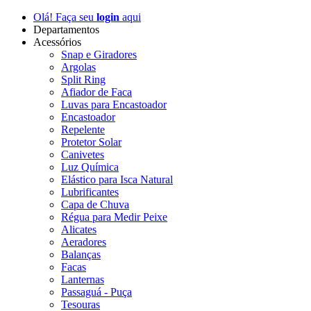
Olá! Faça seu
login
aqui
Departamentos
Acessórios
Snap e Giradores
Argolas
Split Ring
Afiador de Faca
Luvas para Encastoador
Encastoador
Repelente
Protetor Solar
Canivetes
Luz Química
Elástico para Isca Natural
Lubrificantes
Capa de Chuva
Régua para Medir Peixe
Alicates
Aeradores
Balanças
Facas
Lanternas
Passaguá - Puça
Tesouras