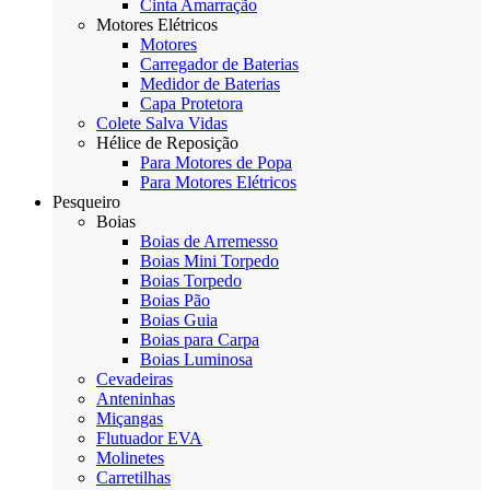
Cinta Amarração
Motores Elétricos
Motores
Carregador de Baterias
Medidor de Baterias
Capa Protetora
Colete Salva Vidas
Hélice de Reposição
Para Motores de Popa
Para Motores Elétricos
Pesqueiro
Boias
Boias de Arremesso
Boias Mini Torpedo
Boias Torpedo
Boias Pão
Boias Guia
Boias para Carpa
Boias Luminosa
Cevadeiras
Anteninhas
Miçangas
Flutuador EVA
Molinetes
Carretilhas