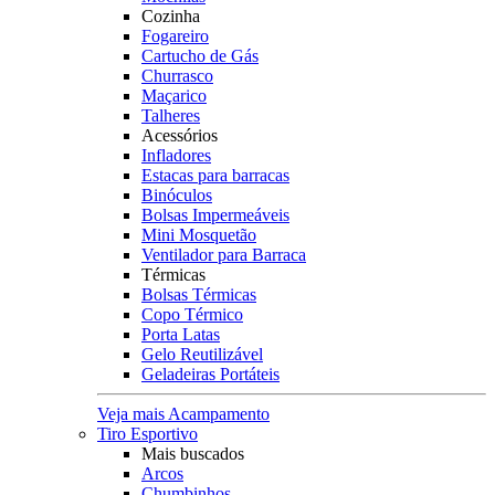
Cozinha
Fogareiro
Cartucho de Gás
Churrasco
Maçarico
Talheres
Acessórios
Infladores
Estacas para barracas
Binóculos
Bolsas Impermeáveis
Mini Mosquetão
Ventilador para Barraca
Térmicas
Bolsas Térmicas
Copo Térmico
Porta Latas
Gelo Reutilizável
Geladeiras Portáteis
Veja mais Acampamento
Tiro Esportivo
Mais buscados
Arcos
Chumbinhos