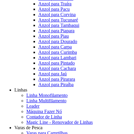
Anzol para Traíra
Anzol para Pacu
Anzol para Corvina
Anzol para Tucunaré
Anzol para Tambaqui
Anzol para Piapara
Anzol para Piau
Anzol para Dourado
Anzol para Carpa
Anzol para Curimba
Anzol para Lambari
Anzol para Pintado
Anzol para Cachara
Anzol para Jaú
Anzol para Pirarara
Anzol para Piraíba
Linhas
Linha Monofilamento
Linha Multifilamento
Leader
Máquina Fazer Nó
Contador de Linha
Magic Line - Renovador de Linhas
Varas de Pesca
Varas para Carretilhas