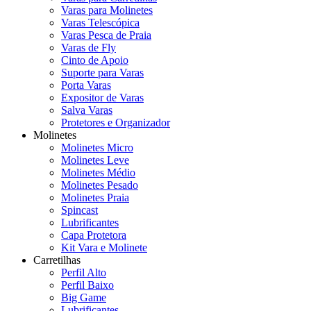
Varas para Molinetes
Varas Telescópica
Varas Pesca de Praia
Varas de Fly
Cinto de Apoio
Suporte para Varas
Porta Varas
Expositor de Varas
Salva Varas
Protetores e Organizador
Molinetes
Molinetes Micro
Molinetes Leve
Molinetes Médio
Molinetes Pesado
Molinetes Praia
Spincast
Lubrificantes
Capa Protetora
Kit Vara e Molinete
Carretilhas
Perfil Alto
Perfil Baixo
Big Game
Lubrificantes