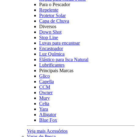
Para o Pescador
Repelente
Protetor Solar
Capa de Chuva
Diversos
Down Shot
Stop Line
Luvas para encastoar
Encastoador
Luz Química
Elástico para Isca Natural
Lubrificantes
Principais Marcas
Glico
Capella
CCM
Owner
Mury
Celta
Yara
Alligator
Blue Fox
Veja mais Acessórios
Varas de Pesca