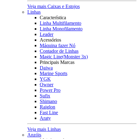
Veja mais Caixas e Estojos
Linhas
Característica
Linha Multifilamento
Linha Monofilamento
Leader
Acessórios
Máquina fazer Nó
Contador de Linhas
Magic Line(Monster 3x)
Principais Marcas
Daiwa
Marine Sports
YGK
Owner
Power Pro
Sufix
Shimano
Raiglon
Fast Line
Araty
Veja mais Linhas
Anzóis