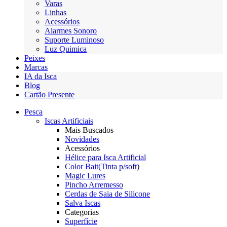
Varas
Linhas
Acessórios
Alarmes Sonoro
Suporte Luminoso
Luz Quimica
Peixes
Marcas
IA da Isca
Blog
Cartão Presente
Pesca
Iscas Artificiais
Mais Buscados
Novidades
Acessórios
Hélice para Isca Artificial
Color Bait(Tinta p/soft)
Magic Lures
Pincho Arremesso
Cerdas de Saia de Silicone
Salva Iscas
Categorias
Superfície