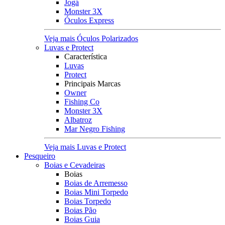
Jogá
Monster 3X
Óculos Express
Veja mais Óculos Polarizados
Luvas e Protect
Característica
Luvas
Protect
Principais Marcas
Owner
Fishing Co
Monster 3X
Albatroz
Mar Negro Fishing
Veja mais Luvas e Protect
Pesqueiro
Boias e Cevadeiras
Boias
Boias de Arremesso
Boias Mini Torpedo
Boias Torpedo
Boias Pão
Boias Guia