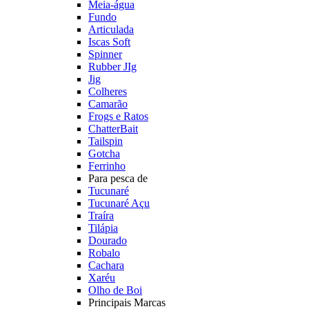
Meia-água
Fundo
Articulada
Iscas Soft
Spinner
Rubber JIg
Jig
Colheres
Camarão
Frogs e Ratos
ChatterBait
Tailspin
Gotcha
Ferrinho
Para pesca de
Tucunaré
Tucunaré Açu
Traíra
Tilápia
Dourado
Robalo
Cachara
Xaréu
Olho de Boi
Principais Marcas