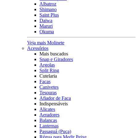
Albatroz
Shimano
Saint Plus
Daiwa
Maruri
Okuma
Veja mais Molinete
Acessórios
Mais buscados
Snap e Giradores
Argolas
Split Ring
Cutelaria
Facas
Canivetes
Tesouras
Afiador de Faca
Indispensáveis
Alicates
Aeradores
Balanças
Lanternas
Passaguá (Puça)
Régua para Medir Peixe