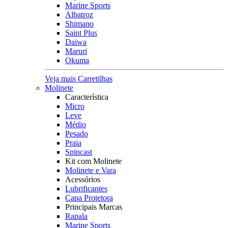
Marine Sports
Albatroz
Shimano
Saint Plus
Daiwa
Maruri
Okuma
Veja mais Carretilhas
Molinete
Característica
Micro
Leve
Médio
Pesado
Praia
Spincast
Kit com Molinete
Molinete e Vara
Acessórios
Lubrificantes
Capa Protetora
Principais Marcas
Rapala
Marine Sports