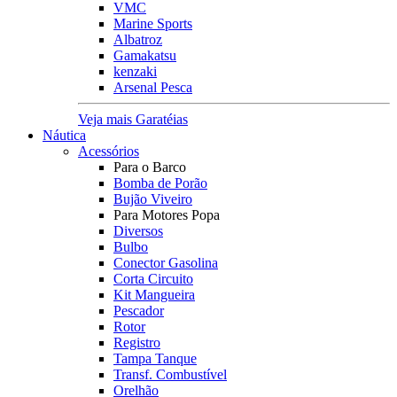
VMC
Marine Sports
Albatroz
Gamakatsu
kenzaki
Arsenal Pesca
Veja mais Garatéias
Náutica
Acessórios
Para o Barco
Bomba de Porão
Bujão Viveiro
Para Motores Popa
Diversos
Bulbo
Conector Gasolina
Corta Circuito
Kit Mangueira
Pescador
Rotor
Registro
Tampa Tanque
Transf. Combustível
Orelhão