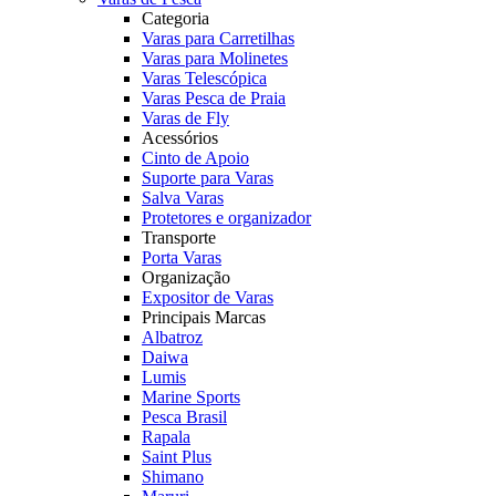
Categoria
Varas para Carretilhas
Varas para Molinetes
Varas Telescópica
Varas Pesca de Praia
Varas de Fly
Acessórios
Cinto de Apoio
Suporte para Varas
Salva Varas
Protetores e organizador
Transporte
Porta Varas
Organização
Expositor de Varas
Principais Marcas
Albatroz
Daiwa
Lumis
Marine Sports
Pesca Brasil
Rapala
Saint Plus
Shimano