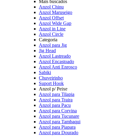
Mais buscados
Anzol Chinu
Anzol Maruseigo
Anzol Offset
Anzol Wide Gap
Anzol in Line
Anzol Circle
Categoria
Anzol para Jig
Jig Head
Anzol Lastreado
Anzol Encastoado
Anzol Anti Enrosco
Sabiki
Chuveirinho
Suport Hook
Anzol p/ Peixe
Anzol para Tilapia
Anzol para Traira
Anzol para Pacu
Anzol para Corvina
Anzol para Tucunare
Anzol para Tambaqui
Anzol para Piapara
Anzol para Dourado