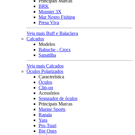
Principais Marcas
BRK
Monster 3X
Mar Negro Fishing
Presa Viva
Veja mais Buff e Balaclava
Calçados
Modelos
Babuche - Crocs
Sapatilha
Veja mais Calçados
Óculos Polarizados
Característica
Óculos
Clip-on
Acessórios
Segurador de óculos
Principais Marcas
Marine Sports
Rapala
Yara
Pro-Tsuri
Big Ones