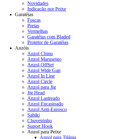
Novidades
Indicação por Peixe
Garatéias
Foscas
Pretas
Vermelhas
Garatéias com Bladed
Protetor de Garatéias
Anzóis
Anzol Chinu
Anzol Maruseigo
Anzol OffSet
Anzol Wide Gap
Anzol In Line
Anzol Circle
Anzol para Jig
Jig Head
Anzol Lastreado
Anzol Encastoado
Anzol Anti-Enrosco
Sabiki
Chuveirinho
Suport Hook
Anzol para Peixe
Anzol para Tilápia