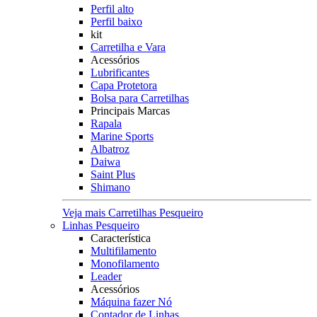
Perfil alto
Perfil baixo
kit
Carretilha e Vara
Acessórios
Lubrificantes
Capa Protetora
Bolsa para Carretilhas
Principais Marcas
Rapala
Marine Sports
Albatroz
Daiwa
Saint Plus
Shimano
Veja mais Carretilhas Pesqueiro
Linhas Pesqueiro
Característica
Multifilamento
Monofilamento
Leader
Acessórios
Máquina fazer Nó
Contador de Linhas