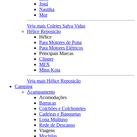
Jogá
Nautika
Mor
Veja mais Coletes Salva Vidas
Hélice Reposição
Hélice
Para Motores de Popa
Para Motores Elétricos
Principais Marcas
Clipper
MFX
Minn Kota
Veja mais Hélice Reposição
Camping
Acampamento
Acomodações
Barracas
Colchões e Colchonetes
Cadeiras e Banquetas
Lona Multiuso
Rede de Descanso
Viagens
Mochilas