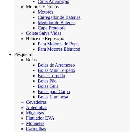
Cinta Amarração
Motores Elétricos
Motores
Carregador de Baterias
Medidor de Baterias
Capa Protetora
Colete Salva Vidas
Hélice de Reposição
Para Motores de Popa
Para Motores Elétricos
Pesqueiro
Boias
Boias de Arremesso
Boias Mini Torpedo
Boias Torpedo
Boias Pão
Boias Guia
Boias para Carpa
Boias Luminosa
Cevadeiras
Anteninhas
Miçangas
Flutuador EVA
Molinetes
Carretilhas