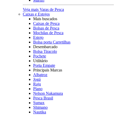
Maruri
Veja mais Varas de Pesca
Caixas e Estojos
Mais buscados
Caixas de Pesca
Bolsas de Pesca
Mochilas de Pesca
Estojo
Bolsa porta Carretilhas
Desembarcado
Bolsa Tiracolo
Pochete
Utilitário
Porta Empate
Principais Marcas
Albatroz
Jogá
Raju
Plano
Nelson Nakamura
Pesca Brasil
Sumax
Shimano
Nautika