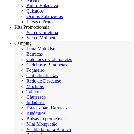
Viseira
Buff e Balaclava
Calçados
Óculos Polarizados
Luvas e Protect
Kits Promocionais
Vara e Carretilha
Vara e Molinete
Camping
Lona MultiUso
Barracas
Colchões e Colchonetes
Cadeiras e Banquetas
Fogareiro
Cartucho de Gás
Rede de Descanso
Mochilas
Talheres
Churrasco
Infladores
Estacas para Barracas
Binóculos
Bolsas Impermeáveis
Mini Mosquetão
Ventilador para Barraca