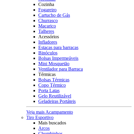
Cozinha
Fogareiro
Cartucho de Gás
Churrasco
Maçarico
Talheres
Acessórios
Infladores
Estacas para barracas
Binóculos
Bolsas Impermeáveis
Mini Mosquetão
Ventilador para Barraca
Térmicas
Bolsas Térmicas
Copo Térmico
Porta Latas
Gelo Reutilizável
Geladeiras Portáteis
Veja mais Acampamento
Tiro Esportivo
Mais buscados
Arcos
Chumbinhos