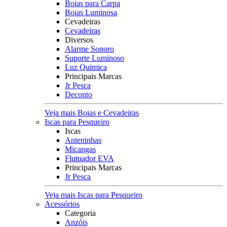
Boias para Carpa
Boias Luminosa
Cevadeiras
Cevadeiras
Diversos
Alarme Sonoro
Suporte Luminoso
Luz Quimica
Principais Marcas
Jr Pesca
Deconto
Veja mais Boias e Cevadeiras
Iscas para Pesqueiro
Iscas
Anteninhas
Miçangas
Flutuador EVA
Principais Marcas
Jr Pesca
Veja mais Iscas para Pesqueiro
Acessórios
Categoria
Anzóis