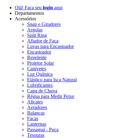
Olá! Faça seu
login
aqui
Departamentos
Acessórios
Snap e Giradores
Argolas
Split Ring
Afiador de Faca
Luvas para Encastoador
Encastoador
Repelente
Protetor Solar
Canivetes
Luz Química
Elástico para Isca Natural
Lubrificantes
Capa de Chuva
Régua para Medir Peixe
Alicates
Aeradores
Balanças
Facas
Lanternas
Passaguá - Puça
Tesouras