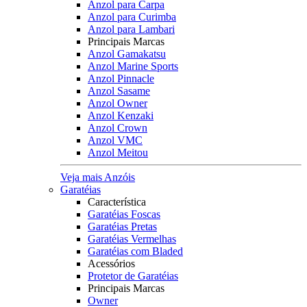
Anzol para Carpa
Anzol para Curimba
Anzol para Lambari
Principais Marcas
Anzol Gamakatsu
Anzol Marine Sports
Anzol Pinnacle
Anzol Sasame
Anzol Owner
Anzol Kenzaki
Anzol Crown
Anzol VMC
Anzol Meitou
Veja mais Anzóis
Garatéias
Característica
Garatéias Foscas
Garatéias Pretas
Garatéias Vermelhas
Garatéias com Bladed
Acessórios
Protetor de Garatéias
Principais Marcas
Owner