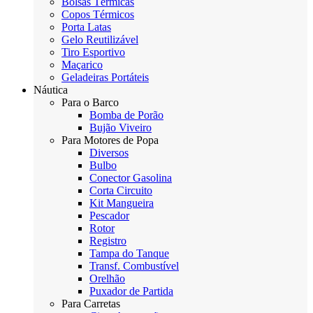
Bolsas Térmicas
Copos Térmicos
Porta Latas
Gelo Reutilizável
Tiro Esportivo
Maçarico
Geladeiras Portáteis
Náutica
Para o Barco
Bomba de Porão
Bujão Viveiro
Para Motores de Popa
Diversos
Bulbo
Conector Gasolina
Corta Circuito
Kit Mangueira
Pescador
Rotor
Registro
Tampa do Tanque
Transf. Combustível
Orelhão
Puxador de Partida
Para Carretas