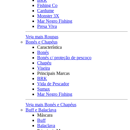
BRK
Fishing Co
Cardume
Monster 3X
Mar Negro Fishing
Presa Viva
Veja mais Roupas
Bonés e Chapéus
Característica
Bonés
Bonés c/ proteção de pescoço
Chapéu
Viseira
Principais Marcas
BRK
Vida de Pescador
Sumax
Mar Negro Fishing
Veja mais Bonés e Chapéus
Buff e Balaclava
Máscara
Buff
Balaclava