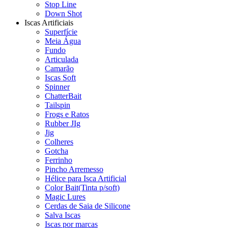
Stop Line
Down Shot
Iscas Artificiais
Superfície
Meia Água
Fundo
Articulada
Camarão
Iscas Soft
Spinner
ChatterBait
Tailspin
Frogs e Ratos
Rubber JIg
Jig
Colheres
Gotcha
Ferrinho
Pincho Arremesso
Hélice para Isca Artificial
Color Bait(Tinta p/soft)
Magic Lures
Cerdas de Saia de Silicone
Salva Iscas
Iscas por marcas