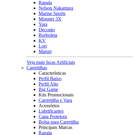
Rapala
Nelson Nakamura
Marine Sports
Monster 3X
Yara
Deconto
Borboleta
KV
Lori
Maruri
Veja mais Iscas Artificiais
Carretilhas
Características
Perfil Baixo
Perfil Alto
Big Game
Kits Promocionais
Carrretilha e Vara
Acessórios
Lubrificantes
Capa Protetora
Bolsa para Carretilha
Principais Marcas
Rapala