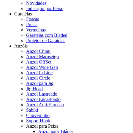
Novidades
Indicação por Peixe
Garatéias
Foscas
Pretas
Vermelhas
Garatéias com Bladed
Protetor de Garatéias
Anzóis
Anzol Chinu
Anzol Maruseigo
Anzol OffSet
Anzol Wide Gap
Anzol In Line
Anzol Circle
Anzol para Jig
Jig Head
Anzol Lastreado
Anzol Encastoado
Anzol Anti-Enrosco
Sabiki
Chuveirinho
Suport Hook
Anzol para Peixe
Anzol para Tilápia