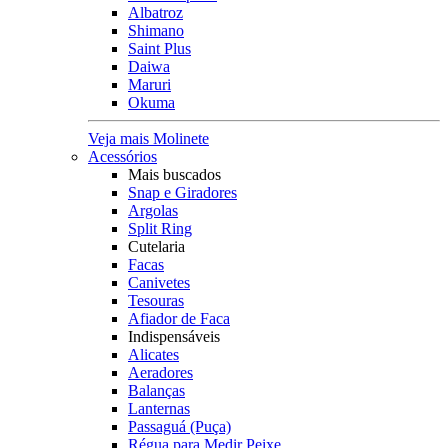
Albatroz
Shimano
Saint Plus
Daiwa
Maruri
Okuma
Veja mais Molinete
Acessórios
Mais buscados
Snap e Giradores
Argolas
Split Ring
Cutelaria
Facas
Canivetes
Tesouras
Afiador de Faca
Indispensáveis
Alicates
Aeradores
Balanças
Lanternas
Passaguá (Puça)
Régua para Medir Peixe