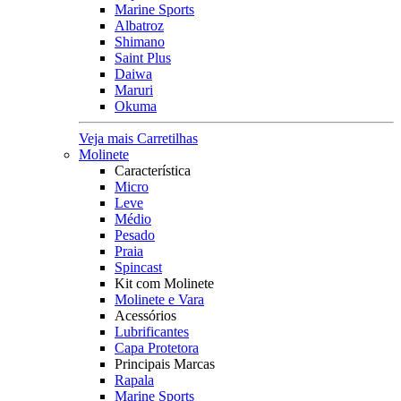
Marine Sports
Albatroz
Shimano
Saint Plus
Daiwa
Maruri
Okuma
Veja mais Carretilhas
Molinete
Característica
Micro
Leve
Médio
Pesado
Praia
Spincast
Kit com Molinete
Molinete e Vara
Acessórios
Lubrificantes
Capa Protetora
Principais Marcas
Rapala
Marine Sports