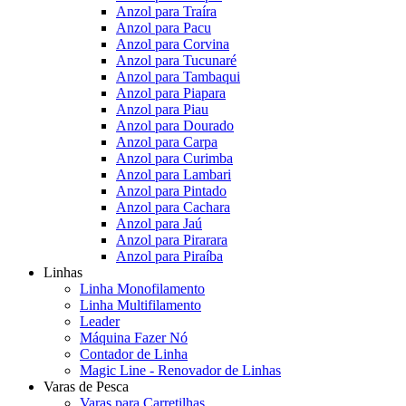
Anzol para Traíra
Anzol para Pacu
Anzol para Corvina
Anzol para Tucunaré
Anzol para Tambaqui
Anzol para Piapara
Anzol para Piau
Anzol para Dourado
Anzol para Carpa
Anzol para Curimba
Anzol para Lambari
Anzol para Pintado
Anzol para Cachara
Anzol para Jaú
Anzol para Pirarara
Anzol para Piraíba
Linhas
Linha Monofilamento
Linha Multifilamento
Leader
Máquina Fazer Nó
Contador de Linha
Magic Line - Renovador de Linhas
Varas de Pesca
Varas para Carretilhas