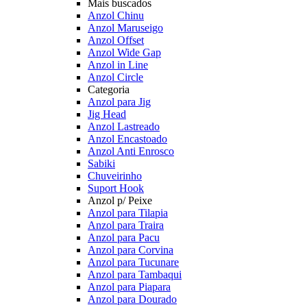
Mais buscados
Anzol Chinu
Anzol Maruseigo
Anzol Offset
Anzol Wide Gap
Anzol in Line
Anzol Circle
Categoria
Anzol para Jig
Jig Head
Anzol Lastreado
Anzol Encastoado
Anzol Anti Enrosco
Sabiki
Chuveirinho
Suport Hook
Anzol p/ Peixe
Anzol para Tilapia
Anzol para Traira
Anzol para Pacu
Anzol para Corvina
Anzol para Tucunare
Anzol para Tambaqui
Anzol para Piapara
Anzol para Dourado