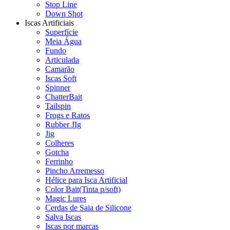
Stop Line
Down Shot
Iscas Artificiais
Superfície
Meia Água
Fundo
Articulada
Camarão
Iscas Soft
Spinner
ChatterBait
Tailspin
Frogs e Ratos
Rubber JIg
Jig
Colheres
Gotcha
Ferrinho
Pincho Arremesso
Hélice para Isca Artificial
Color Bait(Tinta p/soft)
Magic Lures
Cerdas de Saia de Silicone
Salva Iscas
Iscas por marcas