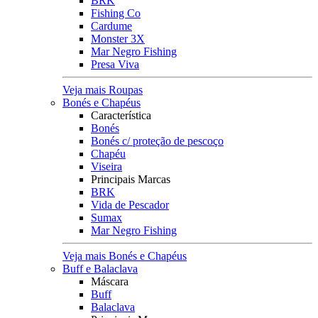
BRK
Fishing Co
Cardume
Monster 3X
Mar Negro Fishing
Presa Viva
Veja mais Roupas
Bonés e Chapéus
Característica
Bonés
Bonés c/ proteção de pescoço
Chapéu
Viseira
Principais Marcas
BRK
Vida de Pescador
Sumax
Mar Negro Fishing
Veja mais Bonés e Chapéus
Buff e Balaclava
Máscara
Buff
Balaclava