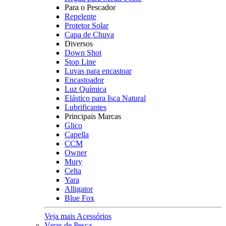
Para o Pescador
Repelente
Protetor Solar
Capa de Chuva
Diversos
Down Shot
Stop Line
Luvas para encastoar
Encastoador
Luz Química
Elástico para Isca Natural
Lubrificantes
Principais Marcas
Glico
Capella
CCM
Owner
Mury
Celta
Yara
Alligator
Blue Fox
Veja mais Acessórios
Varas de Pesca