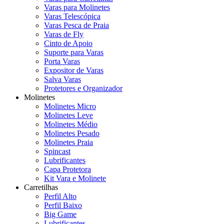
Varas para Molinetes
Varas Telescópica
Varas Pesca de Praia
Varas de Fly
Cinto de Apoio
Suporte para Varas
Porta Varas
Expositor de Varas
Salva Varas
Protetores e Organizador
Molinetes
Molinetes Micro
Molinetes Leve
Molinetes Médio
Molinetes Pesado
Molinetes Praia
Spincast
Lubrificantes
Capa Protetora
Kit Vara e Molinete
Carretilhas
Perfil Alto
Perfil Baixo
Big Game
Lubrificantes