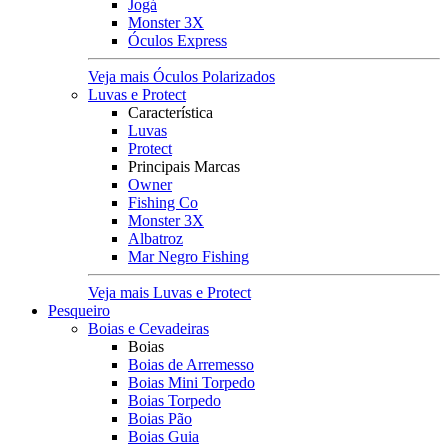
Jogá
Monster 3X
Óculos Express
Veja mais Óculos Polarizados
Luvas e Protect
Característica
Luvas
Protect
Principais Marcas
Owner
Fishing Co
Monster 3X
Albatroz
Mar Negro Fishing
Veja mais Luvas e Protect
Pesqueiro
Boias e Cevadeiras
Boias
Boias de Arremesso
Boias Mini Torpedo
Boias Torpedo
Boias Pão
Boias Guia