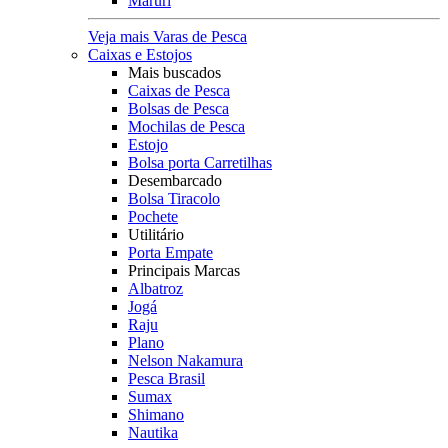
Maruri
Veja mais Varas de Pesca
Caixas e Estojos
Mais buscados
Caixas de Pesca
Bolsas de Pesca
Mochilas de Pesca
Estojo
Bolsa porta Carretilhas
Desembarcado
Bolsa Tiracolo
Pochete
Utilitário
Porta Empate
Principais Marcas
Albatroz
Jogá
Raju
Plano
Nelson Nakamura
Pesca Brasil
Sumax
Shimano
Nautika