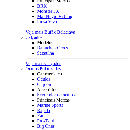
Principais Marcas
BRK
Monster 3X
Mar Negro Fishing
Presa Viva
Veja mais Buff e Balaclava
Calçados
Modelos
Babuche - Crocs
Sapatilha
Veja mais Calçados
Óculos Polarizados
Característica
Óculos
Clip-on
Acessórios
Segurador de óculos
Principais Marcas
Marine Sports
Rapala
Yara
Pro-Tsuri
Big Ones