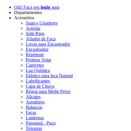
Olá! Faça seu
login
aqui
Departamentos
Acessórios
Snap e Giradores
Argolas
Split Ring
Afiador de Faca
Luvas para Encastoador
Encastoador
Repelente
Protetor Solar
Canivetes
Luz Química
Elástico para Isca Natural
Lubrificantes
Capa de Chuva
Régua para Medir Peixe
Alicates
Aeradores
Balanças
Facas
Lanternas
Passaguá - Puça
Tesouras