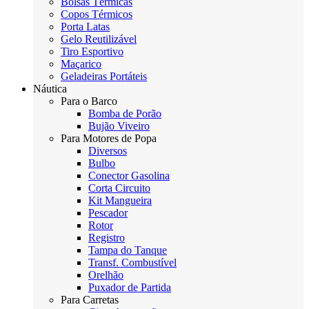
Bolsas Térmicas
Copos Térmicos
Porta Latas
Gelo Reutilizável
Tiro Esportivo
Maçarico
Geladeiras Portáteis
Náutica
Para o Barco
Bomba de Porão
Bujão Viveiro
Para Motores de Popa
Diversos
Bulbo
Conector Gasolina
Corta Circuito
Kit Mangueira
Pescador
Rotor
Registro
Tampa do Tanque
Transf. Combustível
Orelhão
Puxador de Partida
Para Carretas