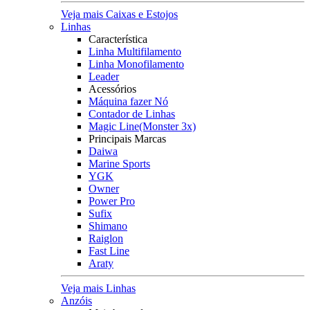
Veja mais Caixas e Estojos
Linhas
Característica
Linha Multifilamento
Linha Monofilamento
Leader
Acessórios
Máquina fazer Nó
Contador de Linhas
Magic Line(Monster 3x)
Principais Marcas
Daiwa
Marine Sports
YGK
Owner
Power Pro
Sufix
Shimano
Raiglon
Fast Line
Araty
Veja mais Linhas
Anzóis