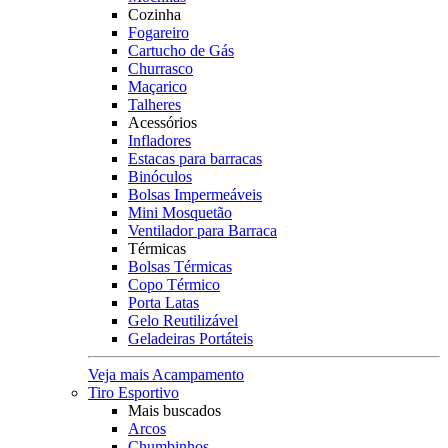
Cozinha
Fogareiro
Cartucho de Gás
Churrasco
Maçarico
Talheres
Acessórios
Infladores
Estacas para barracas
Binóculos
Bolsas Impermeáveis
Mini Mosquetão
Ventilador para Barraca
Térmicas
Bolsas Térmicas
Copo Térmico
Porta Latas
Gelo Reutilizável
Geladeiras Portáteis
Veja mais Acampamento
Tiro Esportivo
Mais buscados
Arcos
Chumbinhos