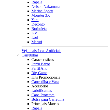
Rapala
Nelson Nakamura
Marine Sports
Monster 3X
Yara
Deconto
Borboleta
KV
Lori
Maruri
Veja mais Iscas Artificiais
Carretilhas
Características
Perfil Baixo
Perfil Alto
Big Game
Kits Promocionais
Carrretilha e Vara
Acessórios
Lubrificantes
Capa Protetora
Bolsa para Carretilha
Principais Marcas
Rapala