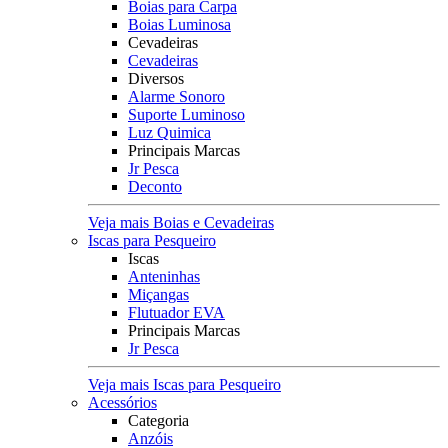
Boias para Carpa
Boias Luminosa
Cevadeiras
Cevadeiras
Diversos
Alarme Sonoro
Suporte Luminoso
Luz Quimica
Principais Marcas
Jr Pesca
Deconto
Veja mais Boias e Cevadeiras
Iscas para Pesqueiro
Iscas
Anteninhas
Miçangas
Flutuador EVA
Principais Marcas
Jr Pesca
Veja mais Iscas para Pesqueiro
Acessórios
Categoria
Anzóis