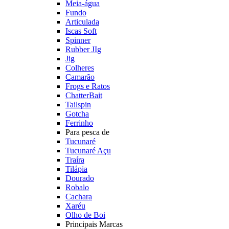
Meia-água
Fundo
Articulada
Iscas Soft
Spinner
Rubber JIg
Jig
Colheres
Camarão
Frogs e Ratos
ChatterBait
Tailspin
Gotcha
Ferrinho
Para pesca de
Tucunaré
Tucunaré Açu
Traíra
Tilápia
Dourado
Robalo
Cachara
Xaréu
Olho de Boi
Principais Marcas