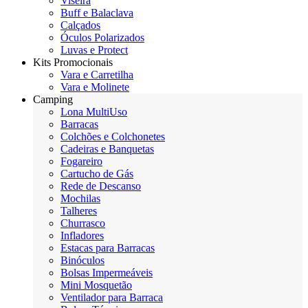
Viseira
Buff e Balaclava
Calçados
Óculos Polarizados
Luvas e Protect
Kits Promocionais
Vara e Carretilha
Vara e Molinete
Camping
Lona MultiUso
Barracas
Colchões e Colchonetes
Cadeiras e Banquetas
Fogareiro
Cartucho de Gás
Rede de Descanso
Mochilas
Talheres
Churrasco
Infladores
Estacas para Barracas
Binóculos
Bolsas Impermeáveis
Mini Mosquetão
Ventilador para Barraca