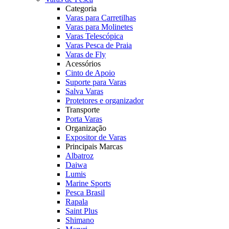
Categoria
Varas para Carretilhas
Varas para Molinetes
Varas Telescópica
Varas Pesca de Praia
Varas de Fly
Acessórios
Cinto de Apoio
Suporte para Varas
Salva Varas
Protetores e organizador
Transporte
Porta Varas
Organização
Expositor de Varas
Principais Marcas
Albatroz
Daiwa
Lumis
Marine Sports
Pesca Brasil
Rapala
Saint Plus
Shimano