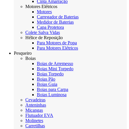
Cinta Amarração
Motores Elétricos
Motores
Carregador de Baterias
Medidor de Baterias
Capa Protetora
Colete Salva Vidas
Hélice de Reposição
Para Motores de Popa
Para Motores Elétricos
Pesqueiro
Boias
Boias de Arremesso
Boias Mini Torpedo
Boias Torpedo
Boias Pão
Boias Guia
Boias para Carpa
Boias Luminosa
Cevadeiras
Anteninhas
Miçangas
Flutuador EVA
Molinetes
Carretilhas