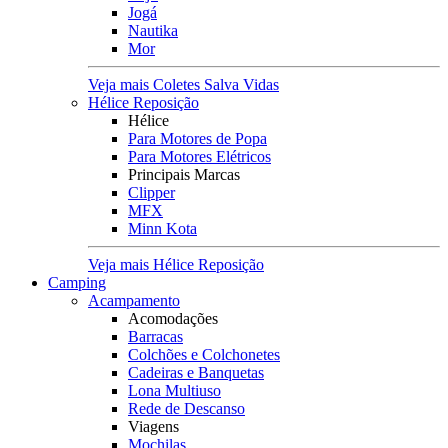
Jogá
Nautika
Mor
Veja mais Coletes Salva Vidas
Hélice Reposição
Hélice
Para Motores de Popa
Para Motores Elétricos
Principais Marcas
Clipper
MFX
Minn Kota
Veja mais Hélice Reposição
Camping
Acampamento
Acomodações
Barracas
Colchões e Colchonetes
Cadeiras e Banquetas
Lona Multiuso
Rede de Descanso
Viagens
Mochilas