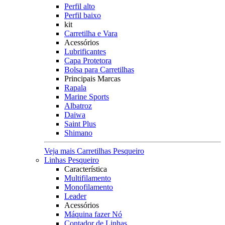
Perfil alto
Perfil baixo
kit
Carretilha e Vara
Acessórios
Lubrificantes
Capa Protetora
Bolsa para Carretilhas
Principais Marcas
Rapala
Marine Sports
Albatroz
Daiwa
Saint Plus
Shimano
Veja mais Carretilhas Pesqueiro
Linhas Pesqueiro
Característica
Multifilamento
Monofilamento
Leader
Acessórios
Máquina fazer Nó
Contador de Linhas