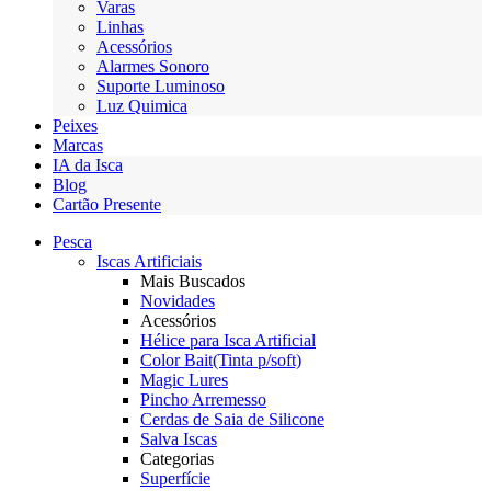
Varas
Linhas
Acessórios
Alarmes Sonoro
Suporte Luminoso
Luz Quimica
Peixes
Marcas
IA da Isca
Blog
Cartão Presente
Pesca
Iscas Artificiais
Mais Buscados
Novidades
Acessórios
Hélice para Isca Artificial
Color Bait(Tinta p/soft)
Magic Lures
Pincho Arremesso
Cerdas de Saia de Silicone
Salva Iscas
Categorias
Superfície