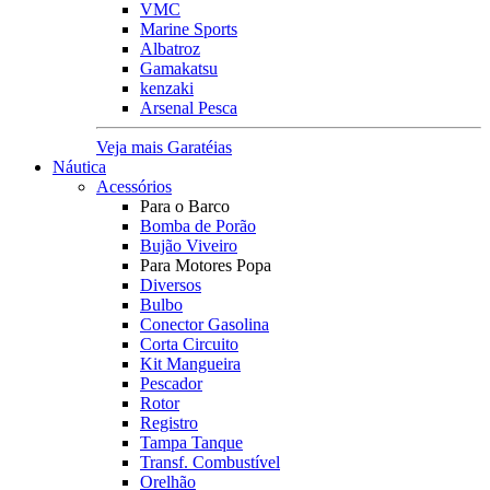
VMC
Marine Sports
Albatroz
Gamakatsu
kenzaki
Arsenal Pesca
Veja mais Garatéias
Náutica
Acessórios
Para o Barco
Bomba de Porão
Bujão Viveiro
Para Motores Popa
Diversos
Bulbo
Conector Gasolina
Corta Circuito
Kit Mangueira
Pescador
Rotor
Registro
Tampa Tanque
Transf. Combustível
Orelhão