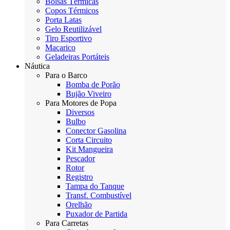
Bolsas Térmicas
Copos Térmicos
Porta Latas
Gelo Reutilizável
Tiro Esportivo
Maçarico
Geladeiras Portáteis
Náutica
Para o Barco
Bomba de Porão
Bujão Viveiro
Para Motores de Popa
Diversos
Bulbo
Conector Gasolina
Corta Circuito
Kit Mangueira
Pescador
Rotor
Registro
Tampa do Tanque
Transf. Combustível
Orelhão
Puxador de Partida
Para Carretas