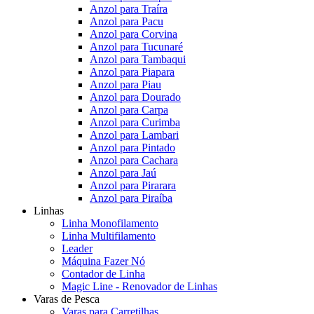
Anzol para Traíra
Anzol para Pacu
Anzol para Corvina
Anzol para Tucunaré
Anzol para Tambaqui
Anzol para Piapara
Anzol para Piau
Anzol para Dourado
Anzol para Carpa
Anzol para Curimba
Anzol para Lambari
Anzol para Pintado
Anzol para Cachara
Anzol para Jaú
Anzol para Pirarara
Anzol para Piraíba
Linhas
Linha Monofilamento
Linha Multifilamento
Leader
Máquina Fazer Nó
Contador de Linha
Magic Line - Renovador de Linhas
Varas de Pesca
Varas para Carretilhas