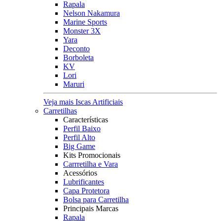
Rapala
Nelson Nakamura
Marine Sports
Monster 3X
Yara
Deconto
Borboleta
KV
Lori
Maruri
Veja mais Iscas Artificiais
Carretilhas
Características
Perfil Baixo
Perfil Alto
Big Game
Kits Promocionais
Carrretilha e Vara
Acessórios
Lubrificantes
Capa Protetora
Bolsa para Carretilha
Principais Marcas
Rapala