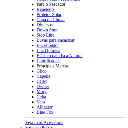
Para o Pescador
Repelente
Protetor Solar
Capa de Chuva
Diversos
Down Shot
Stop Line
Luvas para encastoar
Encastoador
Luz Química
Elástico para Isca Natural
Lubrificantes
Principais Marcas
Glico
Capella
CCM
Owner
Mury
Celta
Yara
Alligator
Blue Fox
Veja mais Acessórios
Varas de Pesca