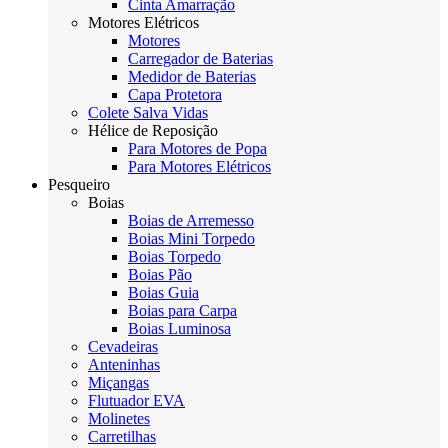
Cinta Amarração
Motores Elétricos
Motores
Carregador de Baterias
Medidor de Baterias
Capa Protetora
Colete Salva Vidas
Hélice de Reposição
Para Motores de Popa
Para Motores Elétricos
Pesqueiro
Boias
Boias de Arremesso
Boias Mini Torpedo
Boias Torpedo
Boias Pão
Boias Guia
Boias para Carpa
Boias Luminosa
Cevadeiras
Anteninhas
Miçangas
Flutuador EVA
Molinetes
Carretilhas