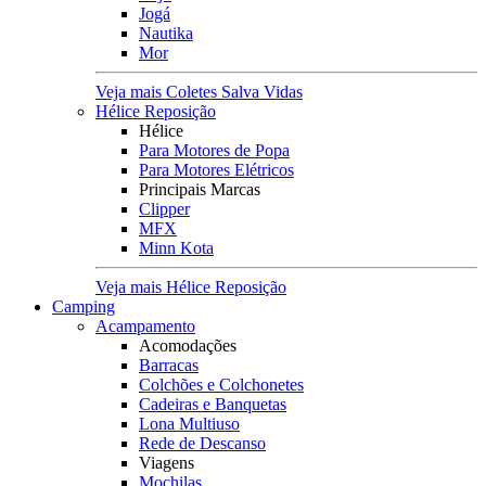
Jogá
Nautika
Mor
Veja mais Coletes Salva Vidas
Hélice Reposição
Hélice
Para Motores de Popa
Para Motores Elétricos
Principais Marcas
Clipper
MFX
Minn Kota
Veja mais Hélice Reposição
Camping
Acampamento
Acomodações
Barracas
Colchões e Colchonetes
Cadeiras e Banquetas
Lona Multiuso
Rede de Descanso
Viagens
Mochilas