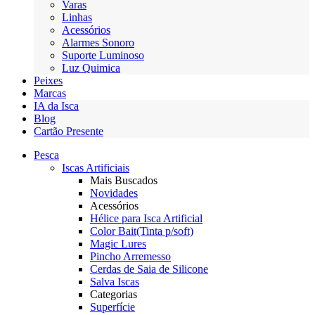
Varas
Linhas
Acessórios
Alarmes Sonoro
Suporte Luminoso
Luz Quimica
Peixes
Marcas
IA da Isca
Blog
Cartão Presente
Pesca
Iscas Artificiais
Mais Buscados
Novidades
Acessórios
Hélice para Isca Artificial
Color Bait(Tinta p/soft)
Magic Lures
Pincho Arremesso
Cerdas de Saia de Silicone
Salva Iscas
Categorias
Superfície