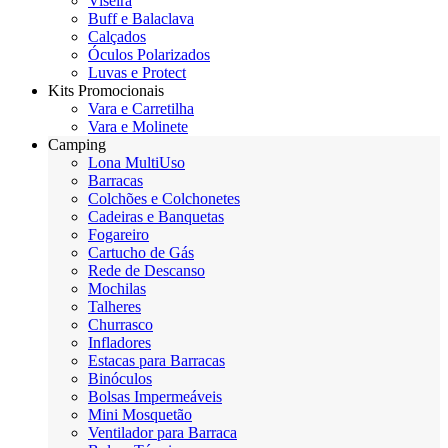
Viseira
Buff e Balaclava
Calçados
Óculos Polarizados
Luvas e Protect
Kits Promocionais
Vara e Carretilha
Vara e Molinete
Camping
Lona MultiUso
Barracas
Colchões e Colchonetes
Cadeiras e Banquetas
Fogareiro
Cartucho de Gás
Rede de Descanso
Mochilas
Talheres
Churrasco
Infladores
Estacas para Barracas
Binóculos
Bolsas Impermeáveis
Mini Mosquetão
Ventilador para Barraca