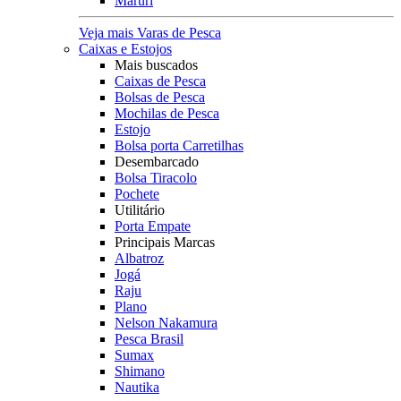
Maruri
Veja mais Varas de Pesca
Caixas e Estojos
Mais buscados
Caixas de Pesca
Bolsas de Pesca
Mochilas de Pesca
Estojo
Bolsa porta Carretilhas
Desembarcado
Bolsa Tiracolo
Pochete
Utilitário
Porta Empate
Principais Marcas
Albatroz
Jogá
Raju
Plano
Nelson Nakamura
Pesca Brasil
Sumax
Shimano
Nautika