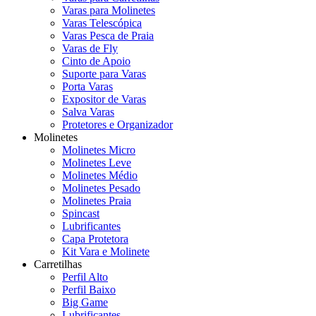
Varas para Molinetes
Varas Telescópica
Varas Pesca de Praia
Varas de Fly
Cinto de Apoio
Suporte para Varas
Porta Varas
Expositor de Varas
Salva Varas
Protetores e Organizador
Molinetes
Molinetes Micro
Molinetes Leve
Molinetes Médio
Molinetes Pesado
Molinetes Praia
Spincast
Lubrificantes
Capa Protetora
Kit Vara e Molinete
Carretilhas
Perfil Alto
Perfil Baixo
Big Game
Lubrificantes