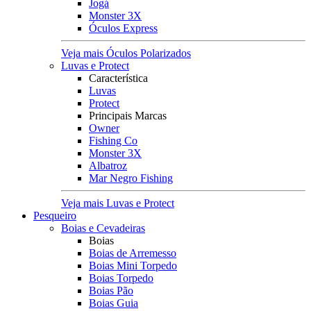
Jogá
Monster 3X
Óculos Express
Veja mais Óculos Polarizados
Luvas e Protect
Característica
Luvas
Protect
Principais Marcas
Owner
Fishing Co
Monster 3X
Albatroz
Mar Negro Fishing
Veja mais Luvas e Protect
Pesqueiro
Boias e Cevadeiras
Boias
Boias de Arremesso
Boias Mini Torpedo
Boias Torpedo
Boias Pão
Boias Guia