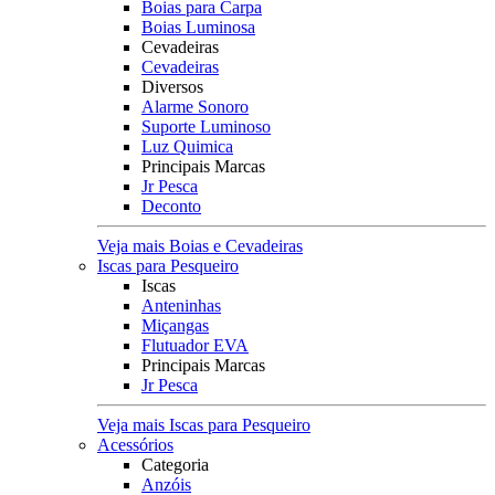
Boias para Carpa
Boias Luminosa
Cevadeiras
Cevadeiras
Diversos
Alarme Sonoro
Suporte Luminoso
Luz Quimica
Principais Marcas
Jr Pesca
Deconto
Veja mais Boias e Cevadeiras
Iscas para Pesqueiro
Iscas
Anteninhas
Miçangas
Flutuador EVA
Principais Marcas
Jr Pesca
Veja mais Iscas para Pesqueiro
Acessórios
Categoria
Anzóis