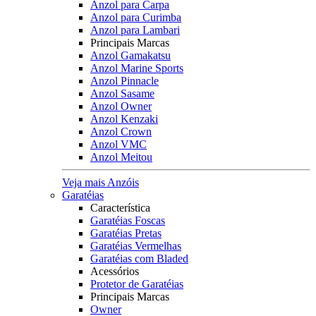
Anzol para Carpa
Anzol para Curimba
Anzol para Lambari
Principais Marcas
Anzol Gamakatsu
Anzol Marine Sports
Anzol Pinnacle
Anzol Sasame
Anzol Owner
Anzol Kenzaki
Anzol Crown
Anzol VMC
Anzol Meitou
Veja mais Anzóis
Garatéias
Característica
Garatéias Foscas
Garatéias Pretas
Garatéias Vermelhas
Garatéias com Bladed
Acessórios
Protetor de Garatéias
Principais Marcas
Owner