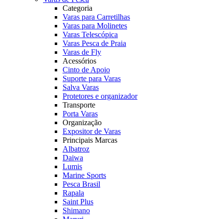
Categoria
Varas para Carretilhas
Varas para Molinetes
Varas Telescópica
Varas Pesca de Praia
Varas de Fly
Acessórios
Cinto de Apoio
Suporte para Varas
Salva Varas
Protetores e organizador
Transporte
Porta Varas
Organização
Expositor de Varas
Principais Marcas
Albatroz
Daiwa
Lumis
Marine Sports
Pesca Brasil
Rapala
Saint Plus
Shimano