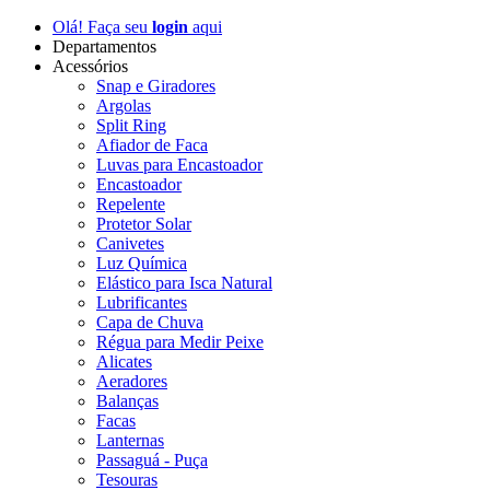
Olá! Faça seu
login
aqui
Departamentos
Acessórios
Snap e Giradores
Argolas
Split Ring
Afiador de Faca
Luvas para Encastoador
Encastoador
Repelente
Protetor Solar
Canivetes
Luz Química
Elástico para Isca Natural
Lubrificantes
Capa de Chuva
Régua para Medir Peixe
Alicates
Aeradores
Balanças
Facas
Lanternas
Passaguá - Puça
Tesouras