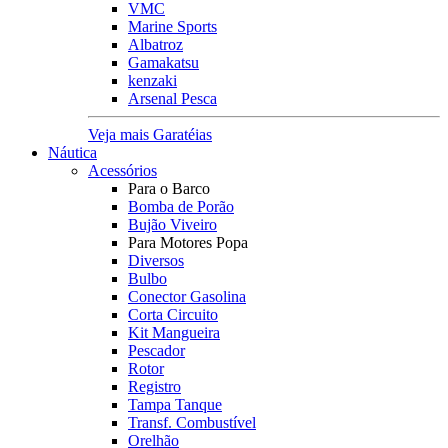
VMC
Marine Sports
Albatroz
Gamakatsu
kenzaki
Arsenal Pesca
Veja mais Garatéias
Náutica
Acessórios
Para o Barco
Bomba de Porão
Bujão Viveiro
Para Motores Popa
Diversos
Bulbo
Conector Gasolina
Corta Circuito
Kit Mangueira
Pescador
Rotor
Registro
Tampa Tanque
Transf. Combustível
Orelhão