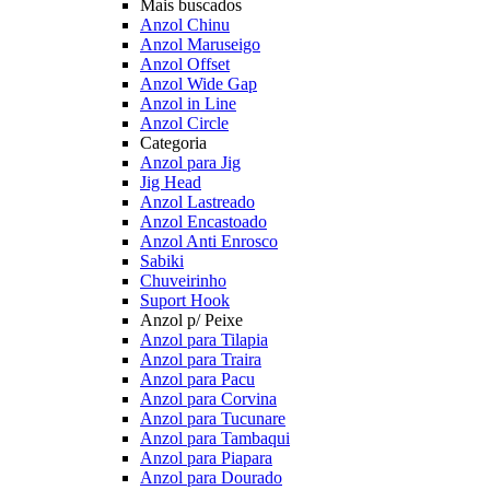
Mais buscados
Anzol Chinu
Anzol Maruseigo
Anzol Offset
Anzol Wide Gap
Anzol in Line
Anzol Circle
Categoria
Anzol para Jig
Jig Head
Anzol Lastreado
Anzol Encastoado
Anzol Anti Enrosco
Sabiki
Chuveirinho
Suport Hook
Anzol p/ Peixe
Anzol para Tilapia
Anzol para Traira
Anzol para Pacu
Anzol para Corvina
Anzol para Tucunare
Anzol para Tambaqui
Anzol para Piapara
Anzol para Dourado