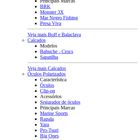
Principais Marcas
BRK
Monster 3X
Mar Negro Fishing
Presa Viva
Veja mais Buff e Balaclava
Calçados
Modelos
Babuche - Crocs
Sapatilha
Veja mais Calçados
Óculos Polarizados
Característica
Óculos
Clip-on
Acessórios
Segurador de óculos
Principais Marcas
Marine Sports
Rapala
Yara
Pro-Tsuri
Big Ones