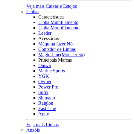
Veja mais Caixas e Estojos
Linhas
Característica
Linha Multifilamento
Linha Monofilamento
Leader
Acessórios
Máquina fazer Nó
Contador de Linhas
Magic Line(Monster 3x)
Principais Marcas
Daiwa
Marine Sports
YGK
Owner
Power Pro
Sufix
Shimano
Raiglon
Fast Line
Araty
Veja mais Linhas
Anzóis