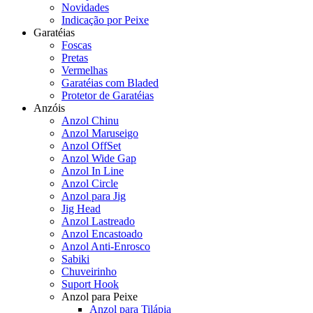
Novidades
Indicação por Peixe
Garatéias
Foscas
Pretas
Vermelhas
Garatéias com Bladed
Protetor de Garatéias
Anzóis
Anzol Chinu
Anzol Maruseigo
Anzol OffSet
Anzol Wide Gap
Anzol In Line
Anzol Circle
Anzol para Jig
Jig Head
Anzol Lastreado
Anzol Encastoado
Anzol Anti-Enrosco
Sabiki
Chuveirinho
Suport Hook
Anzol para Peixe
Anzol para Tilápia