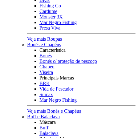
BRK
Fishing Co
Cardume
Monster 3X
Mar Negro Fishing
Presa Viva
Veja mais Roupas
Bonés e Chapéus
Característica
Bonés
Bonés c/ proteção de pescoço
Chapéu
Viseira
Principais Marcas
BRK
Vida de Pescador
Sumax
Mar Negro Fishing
Veja mais Bonés e Chapéus
Buff e Balaclava
Máscara
Buff
Balaclava