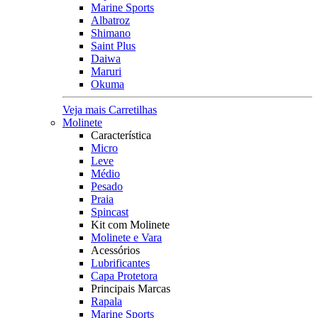
Marine Sports
Albatroz
Shimano
Saint Plus
Daiwa
Maruri
Okuma
Veja mais Carretilhas
Molinete
Característica
Micro
Leve
Médio
Pesado
Praia
Spincast
Kit com Molinete
Molinete e Vara
Acessórios
Lubrificantes
Capa Protetora
Principais Marcas
Rapala
Marine Sports