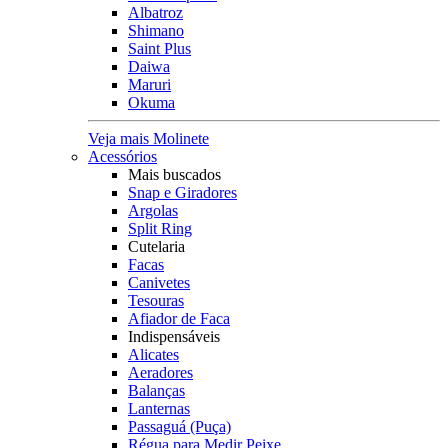
Albatroz
Shimano
Saint Plus
Daiwa
Maruri
Okuma
Veja mais Molinete
Acessórios
Mais buscados
Snap e Giradores
Argolas
Split Ring
Cutelaria
Facas
Canivetes
Tesouras
Afiador de Faca
Indispensáveis
Alicates
Aeradores
Balanças
Lanternas
Passaguá (Puça)
Régua para Medir Peixe