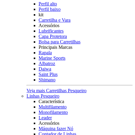
Perfil alto
Perfil baixo
kit
Carretilha e Vara
Acessórios
Lubrificantes
Capa Protetora
Bolsa para Carretilhas
Principais Marcas
Rapala
Marine Sports
Albatroz
Daiwa
Saint Plus
Shimano
Veja mais Carretilhas Pesqueiro
Linhas Pesqueiro
Característica
Multifilamento
Monofilamento
Leader
Acessórios
Máquina fazer Nó
Contador de Linhas