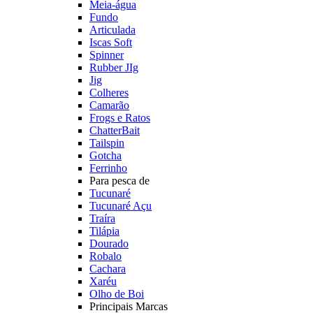
Meia-água
Fundo
Articulada
Iscas Soft
Spinner
Rubber JIg
Jig
Colheres
Camarão
Frogs e Ratos
ChatterBait
Tailspin
Gotcha
Ferrinho
Para pesca de
Tucunaré
Tucunaré Açu
Traíra
Tilápia
Dourado
Robalo
Cachara
Xaréu
Olho de Boi
Principais Marcas