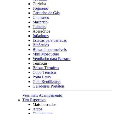
Cozinha
Fogareiro
Cartucho de Gás
Churrasco
Maçarico
Talheres
Acessórios
Infladores
Estacas para barracas
Binóculos
Bolsas Impermeáveis
Mini Mosquetão
Ventilador para Barraca
Térmicas
Bolsas Térmicas
Copo Térmico
Porta Latas
Gelo Reutilizável
Geladeiras Portáteis
Veja mais Acampamento
Tiro Esportivo
Mais buscados
Arcos
Chumbinhos