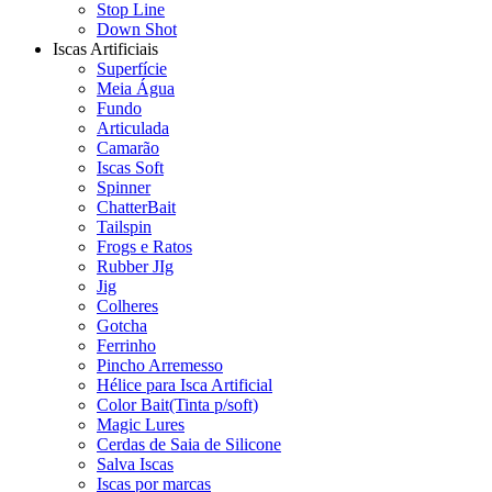
Stop Line
Down Shot
Iscas Artificiais
Superfície
Meia Água
Fundo
Articulada
Camarão
Iscas Soft
Spinner
ChatterBait
Tailspin
Frogs e Ratos
Rubber JIg
Jig
Colheres
Gotcha
Ferrinho
Pincho Arremesso
Hélice para Isca Artificial
Color Bait(Tinta p/soft)
Magic Lures
Cerdas de Saia de Silicone
Salva Iscas
Iscas por marcas