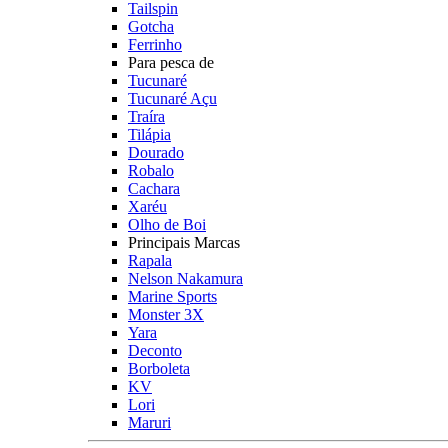
Tailspin
Gotcha
Ferrinho
Para pesca de
Tucunaré
Tucunaré Açu
Traíra
Tilápia
Dourado
Robalo
Cachara
Xaréu
Olho de Boi
Principais Marcas
Rapala
Nelson Nakamura
Marine Sports
Monster 3X
Yara
Deconto
Borboleta
KV
Lori
Maruri