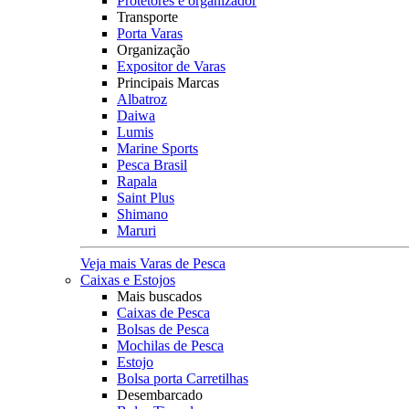
Protetores e organizador
Transporte
Porta Varas
Organização
Expositor de Varas
Principais Marcas
Albatroz
Daiwa
Lumis
Marine Sports
Pesca Brasil
Rapala
Saint Plus
Shimano
Maruri
Veja mais Varas de Pesca
Caixas e Estojos
Mais buscados
Caixas de Pesca
Bolsas de Pesca
Mochilas de Pesca
Estojo
Bolsa porta Carretilhas
Desembarcado