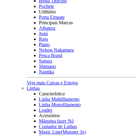
Bolsa Tiracolo
Pochete
Utilitário
Porta Empate
Principais Marcas
Albatroz
Jogá
Raju
Plano
Nelson Nakamura
Pesca Brasil
Sumax
Shimano
Nautika
Veja mais Caixas e Estojos
Linhas
Característica
Linha Multifilamento
Linha Monofilamento
Leader
Acessórios
Máquina fazer Nó
Contador de Linhas
Magic Line(Monster 3x)