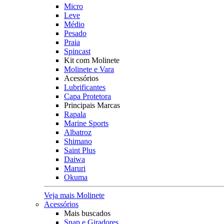
Micro
Leve
Médio
Pesado
Praia
Spincast
Kit com Molinete
Molinete e Vara
Acessórios
Lubrificantes
Capa Protetora
Principais Marcas
Rapala
Marine Sports
Albatroz
Shimano
Saint Plus
Daiwa
Maruri
Okuma
Veja mais Molinete
Acessórios
Mais buscados
Snap e Giradores