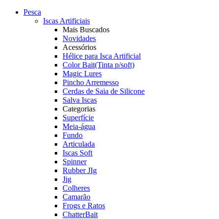
Pesca
Iscas Artificiais
Mais Buscados
Novidades
Acessórios
Hélice para Isca Artificial
Color Bait(Tinta p/soft)
Magic Lures
Pincho Arremesso
Cerdas de Saia de Silicone
Salva Iscas
Categorias
Superfície
Meia-água
Fundo
Articulada
Iscas Soft
Spinner
Rubber JIg
Jig
Colheres
Camarão
Frogs e Ratos
ChatterBait