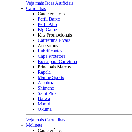
Veja mais Iscas Artificiais
Carretilhas
Características
Perfil Baixo
Perfil Alto
Big Game
Kits Promocionais
Carrretilha e Vara
Acessórios
Lubrificantes
Capa Protetora
Bolsa para Carretilha
Principais Marcas
Rapala
Marine Sports
Albatroz
Shimano
Saint Plus
Daiwa
Maruri
Okuma
Veja mais Carretilhas
Molinete
Característica