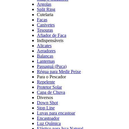
Argolas
Split Ring
Cutelaria
Facas
Canivetes
Tesouras
Afiador de Faca
Indispensáveis
Alicates
Aeradores
Balanças
Lanternas
Passaguá (Puça)
Régua para Medir Peixe
Para o Pescador
Repelente
Protetor Solar
Capa de Chuva
Diversos
Down Shot
Stop Line
Luvas para encastoar
Encastoador
Luz Química
Elástico para Isca Natural