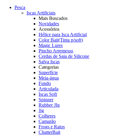
Pesca
Iscas Artificiais
Mais Buscados
Novidades
Acessórios
Hélice para Isca Artificial
Color Bait(Tinta p/soft)
Magic Lures
Pincho Arremesso
Cerdas de Saia de Silicone
Salva Iscas
Categorias
Superfície
Meia-água
Fundo
Articulada
Iscas Soft
Spinner
Rubber JIg
Jig
Colheres
Camarão
Frogs e Ratos
ChatterBait