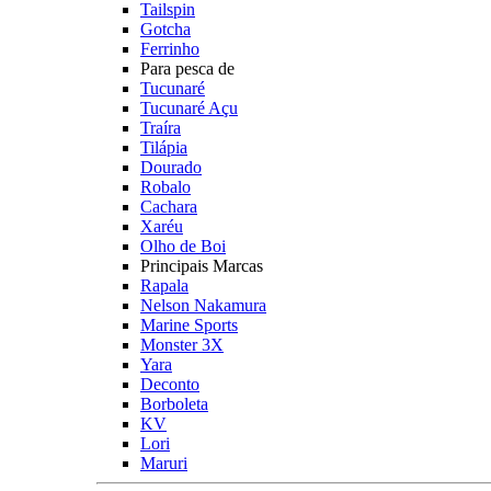
Tailspin
Gotcha
Ferrinho
Para pesca de
Tucunaré
Tucunaré Açu
Traíra
Tilápia
Dourado
Robalo
Cachara
Xaréu
Olho de Boi
Principais Marcas
Rapala
Nelson Nakamura
Marine Sports
Monster 3X
Yara
Deconto
Borboleta
KV
Lori
Maruri