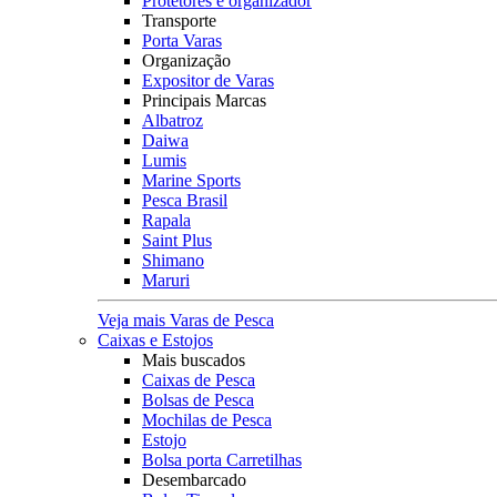
Protetores e organizador
Transporte
Porta Varas
Organização
Expositor de Varas
Principais Marcas
Albatroz
Daiwa
Lumis
Marine Sports
Pesca Brasil
Rapala
Saint Plus
Shimano
Maruri
Veja mais Varas de Pesca
Caixas e Estojos
Mais buscados
Caixas de Pesca
Bolsas de Pesca
Mochilas de Pesca
Estojo
Bolsa porta Carretilhas
Desembarcado