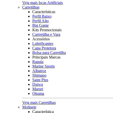
Veja mais Iscas Artificiais
Carretilhas
Características
Perfil Baixo
Perfil Alto
Big Game
Kits Promocionais
Carrretilha e Vara
Acessórios
Lubrificantes
Capa Protetora
Bolsa para Carretilha
Principais Marcas
Rapala
Marine Sports
Albatroz
Shimano
Saint Plus
Daiwa
Maruri
Okuma
Veja mais Carretilhas
Molinete
Característica