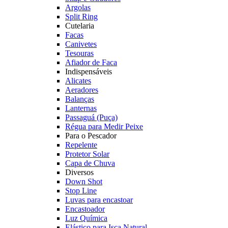
Argolas
Split Ring
Cutelaria
Facas
Canivetes
Tesouras
Afiador de Faca
Indispensáveis
Alicates
Aeradores
Balanças
Lanternas
Passaguá (Puça)
Régua para Medir Peixe
Para o Pescador
Repelente
Protetor Solar
Capa de Chuva
Diversos
Down Shot
Stop Line
Luvas para encastoar
Encastoador
Luz Química
Elástico para Isca Natural