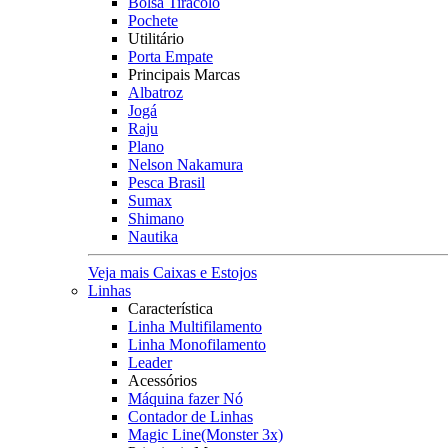
Bolsa Tiracolo
Pochete
Utilitário
Porta Empate
Principais Marcas
Albatroz
Jogá
Raju
Plano
Nelson Nakamura
Pesca Brasil
Sumax
Shimano
Nautika
Veja mais Caixas e Estojos
Linhas
Característica
Linha Multifilamento
Linha Monofilamento
Leader
Acessórios
Máquina fazer Nó
Contador de Linhas
Magic Line(Monster 3x)