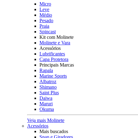
Micro
Leve
Médio
Pesado
Praia
Spincast
Kit com Molinete
Molinete e Vara
Acessórios
Lubrificantes
Capa Protetora
Principais Marcas
Rapala
Marine Sports
Albatroz
Shimano
Saint Plus
Daiwa
Maruri
Okuma
Veja mais Molinete
Acessórios
Mais buscados
Snap e Giradores