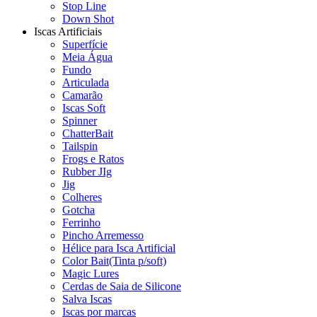
Stop Line
Down Shot
Iscas Artificiais
Superfície
Meia Água
Fundo
Articulada
Camarão
Iscas Soft
Spinner
ChatterBait
Tailspin
Frogs e Ratos
Rubber JIg
Jig
Colheres
Gotcha
Ferrinho
Pincho Arremesso
Hélice para Isca Artificial
Color Bait(Tinta p/soft)
Magic Lures
Cerdas de Saia de Silicone
Salva Iscas
Iscas por marcas