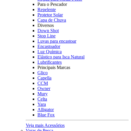
Para o Pescador
Repelente
Protetor Solar
Capa de Chuva
Diversos
Down Shot
Stop Line
Luvas para encastoar
Encastoador
Luz Química
Elástico para Isca Natural
Lubrificantes
Principais Marcas
Glico
Capella
CCM
Owner
Mury
Celta
Yara
Alligator
Blue Fox
Veja mais Acessórios
Varas de Pesca