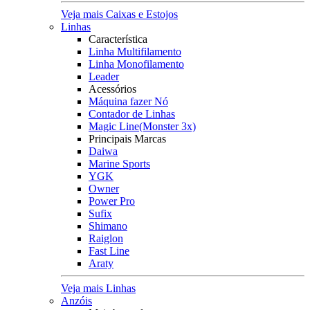
Veja mais Caixas e Estojos
Linhas
Característica
Linha Multifilamento
Linha Monofilamento
Leader
Acessórios
Máquina fazer Nó
Contador de Linhas
Magic Line(Monster 3x)
Principais Marcas
Daiwa
Marine Sports
YGK
Owner
Power Pro
Sufix
Shimano
Raiglon
Fast Line
Araty
Veja mais Linhas
Anzóis