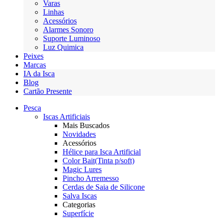
Varas
Linhas
Acessórios
Alarmes Sonoro
Suporte Luminoso
Luz Quimica
Peixes
Marcas
IA da Isca
Blog
Cartão Presente
Pesca
Iscas Artificiais
Mais Buscados
Novidades
Acessórios
Hélice para Isca Artificial
Color Bait(Tinta p/soft)
Magic Lures
Pincho Arremesso
Cerdas de Saia de Silicone
Salva Iscas
Categorias
Superfície