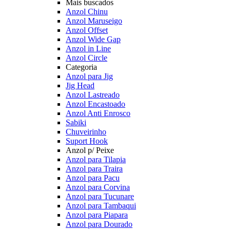
Mais buscados
Anzol Chinu
Anzol Maruseigo
Anzol Offset
Anzol Wide Gap
Anzol in Line
Anzol Circle
Categoria
Anzol para Jig
Jig Head
Anzol Lastreado
Anzol Encastoado
Anzol Anti Enrosco
Sabiki
Chuveirinho
Suport Hook
Anzol p/ Peixe
Anzol para Tilapia
Anzol para Traira
Anzol para Pacu
Anzol para Corvina
Anzol para Tucunare
Anzol para Tambaqui
Anzol para Piapara
Anzol para Dourado