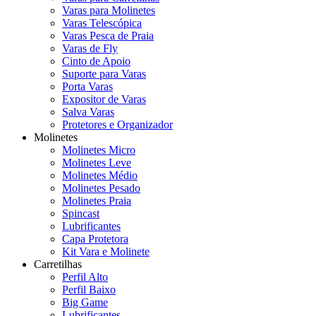
Varas para Molinetes
Varas Telescópica
Varas Pesca de Praia
Varas de Fly
Cinto de Apoio
Suporte para Varas
Porta Varas
Expositor de Varas
Salva Varas
Protetores e Organizador
Molinetes
Molinetes Micro
Molinetes Leve
Molinetes Médio
Molinetes Pesado
Molinetes Praia
Spincast
Lubrificantes
Capa Protetora
Kit Vara e Molinete
Carretilhas
Perfil Alto
Perfil Baixo
Big Game
Lubrificantes