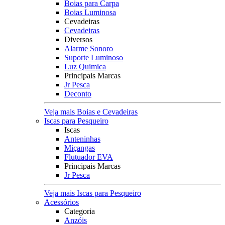
Boias para Carpa
Boias Luminosa
Cevadeiras
Cevadeiras
Diversos
Alarme Sonoro
Suporte Luminoso
Luz Quimica
Principais Marcas
Jr Pesca
Deconto
Veja mais Boias e Cevadeiras
Iscas para Pesqueiro
Iscas
Anteninhas
Miçangas
Flutuador EVA
Principais Marcas
Jr Pesca
Veja mais Iscas para Pesqueiro
Acessórios
Categoria
Anzóis