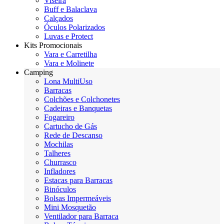
Viseira
Buff e Balaclava
Calçados
Óculos Polarizados
Luvas e Protect
Kits Promocionais
Vara e Carretilha
Vara e Molinete
Camping
Lona MultiUso
Barracas
Colchões e Colchonetes
Cadeiras e Banquetas
Fogareiro
Cartucho de Gás
Rede de Descanso
Mochilas
Talheres
Churrasco
Infladores
Estacas para Barracas
Binóculos
Bolsas Impermeáveis
Mini Mosquetão
Ventilador para Barraca