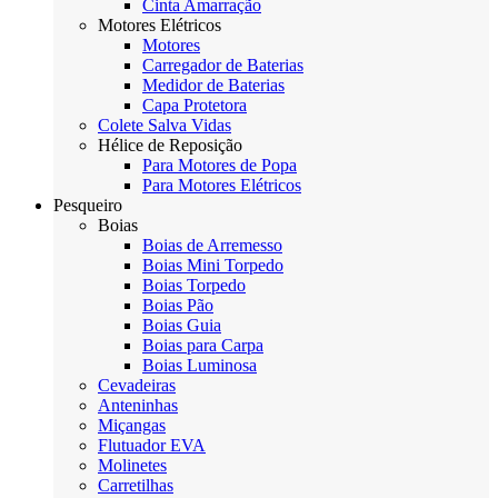
Cinta Amarração
Motores Elétricos
Motores
Carregador de Baterias
Medidor de Baterias
Capa Protetora
Colete Salva Vidas
Hélice de Reposição
Para Motores de Popa
Para Motores Elétricos
Pesqueiro
Boias
Boias de Arremesso
Boias Mini Torpedo
Boias Torpedo
Boias Pão
Boias Guia
Boias para Carpa
Boias Luminosa
Cevadeiras
Anteninhas
Miçangas
Flutuador EVA
Molinetes
Carretilhas