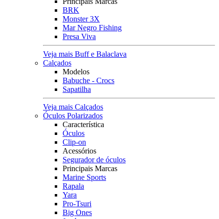
Principais Marcas
BRK
Monster 3X
Mar Negro Fishing
Presa Viva
Veja mais Buff e Balaclava
Calçados
Modelos
Babuche - Crocs
Sapatilha
Veja mais Calçados
Óculos Polarizados
Característica
Óculos
Clip-on
Acessórios
Segurador de óculos
Principais Marcas
Marine Sports
Rapala
Yara
Pro-Tsuri
Big Ones