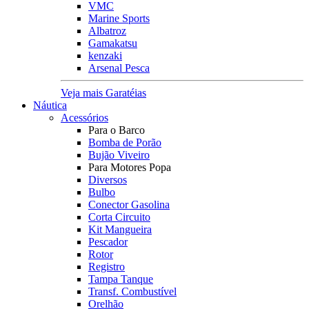
VMC
Marine Sports
Albatroz
Gamakatsu
kenzaki
Arsenal Pesca
Veja mais Garatéias
Náutica
Acessórios
Para o Barco
Bomba de Porão
Bujão Viveiro
Para Motores Popa
Diversos
Bulbo
Conector Gasolina
Corta Circuito
Kit Mangueira
Pescador
Rotor
Registro
Tampa Tanque
Transf. Combustível
Orelhão