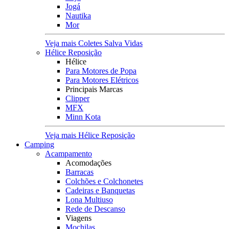
Jogá
Nautika
Mor
Veja mais Coletes Salva Vidas
Hélice Reposição
Hélice
Para Motores de Popa
Para Motores Elétricos
Principais Marcas
Clipper
MFX
Minn Kota
Veja mais Hélice Reposição
Camping
Acampamento
Acomodações
Barracas
Colchões e Colchonetes
Cadeiras e Banquetas
Lona Multiuso
Rede de Descanso
Viagens
Mochilas