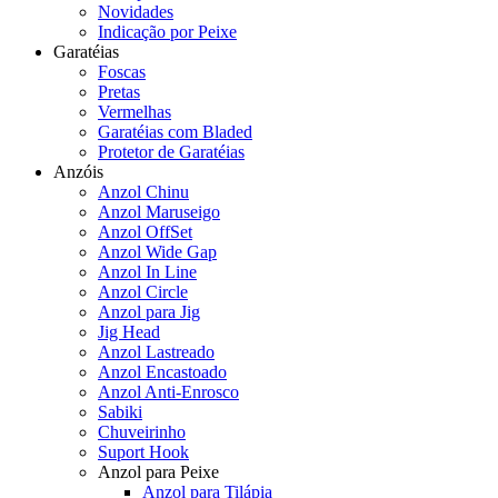
Novidades
Indicação por Peixe
Garatéias
Foscas
Pretas
Vermelhas
Garatéias com Bladed
Protetor de Garatéias
Anzóis
Anzol Chinu
Anzol Maruseigo
Anzol OffSet
Anzol Wide Gap
Anzol In Line
Anzol Circle
Anzol para Jig
Jig Head
Anzol Lastreado
Anzol Encastoado
Anzol Anti-Enrosco
Sabiki
Chuveirinho
Suport Hook
Anzol para Peixe
Anzol para Tilápia