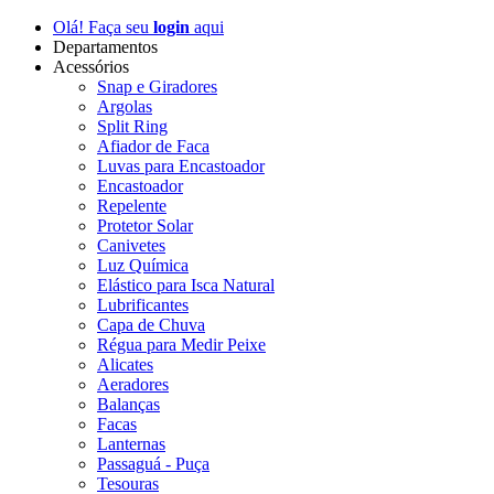
Olá! Faça seu
login
aqui
Departamentos
Acessórios
Snap e Giradores
Argolas
Split Ring
Afiador de Faca
Luvas para Encastoador
Encastoador
Repelente
Protetor Solar
Canivetes
Luz Química
Elástico para Isca Natural
Lubrificantes
Capa de Chuva
Régua para Medir Peixe
Alicates
Aeradores
Balanças
Facas
Lanternas
Passaguá - Puça
Tesouras