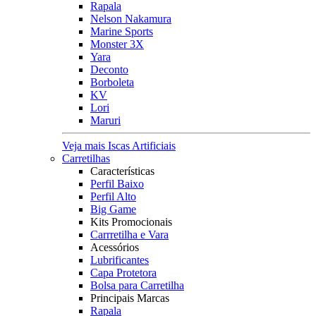
Rapala
Nelson Nakamura
Marine Sports
Monster 3X
Yara
Deconto
Borboleta
KV
Lori
Maruri
Veja mais Iscas Artificiais
Carretilhas
Características
Perfil Baixo
Perfil Alto
Big Game
Kits Promocionais
Carrretilha e Vara
Acessórios
Lubrificantes
Capa Protetora
Bolsa para Carretilha
Principais Marcas
Rapala