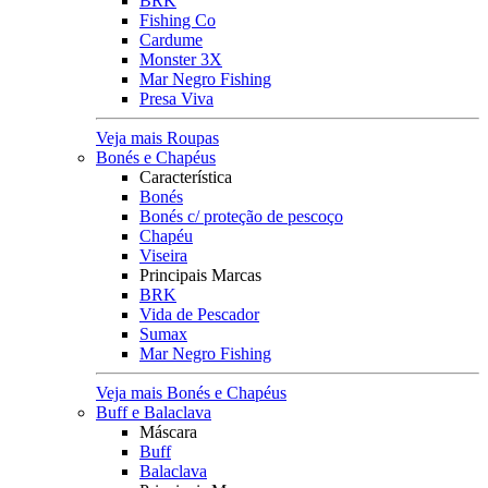
BRK
Fishing Co
Cardume
Monster 3X
Mar Negro Fishing
Presa Viva
Veja mais Roupas
Bonés e Chapéus
Característica
Bonés
Bonés c/ proteção de pescoço
Chapéu
Viseira
Principais Marcas
BRK
Vida de Pescador
Sumax
Mar Negro Fishing
Veja mais Bonés e Chapéus
Buff e Balaclava
Máscara
Buff
Balaclava