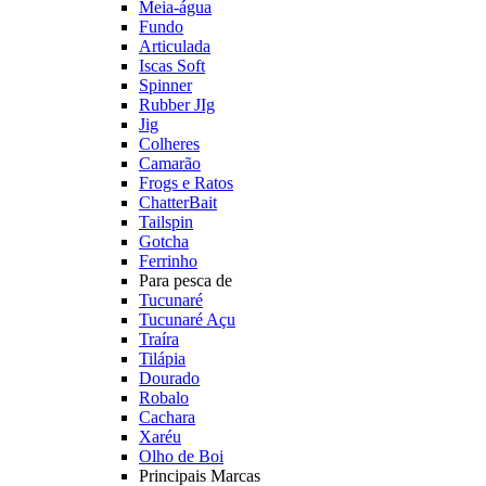
Meia-água
Fundo
Articulada
Iscas Soft
Spinner
Rubber JIg
Jig
Colheres
Camarão
Frogs e Ratos
ChatterBait
Tailspin
Gotcha
Ferrinho
Para pesca de
Tucunaré
Tucunaré Açu
Traíra
Tilápia
Dourado
Robalo
Cachara
Xaréu
Olho de Boi
Principais Marcas