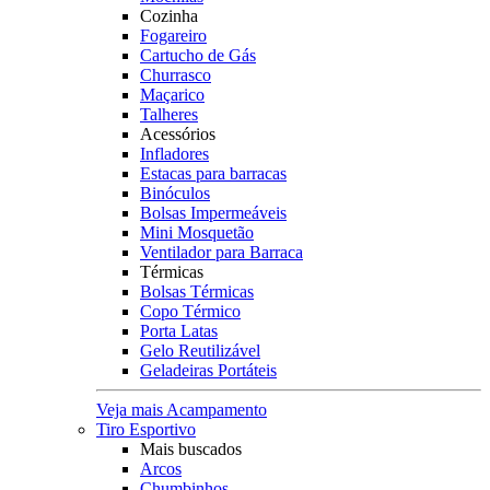
Cozinha
Fogareiro
Cartucho de Gás
Churrasco
Maçarico
Talheres
Acessórios
Infladores
Estacas para barracas
Binóculos
Bolsas Impermeáveis
Mini Mosquetão
Ventilador para Barraca
Térmicas
Bolsas Térmicas
Copo Térmico
Porta Latas
Gelo Reutilizável
Geladeiras Portáteis
Veja mais Acampamento
Tiro Esportivo
Mais buscados
Arcos
Chumbinhos