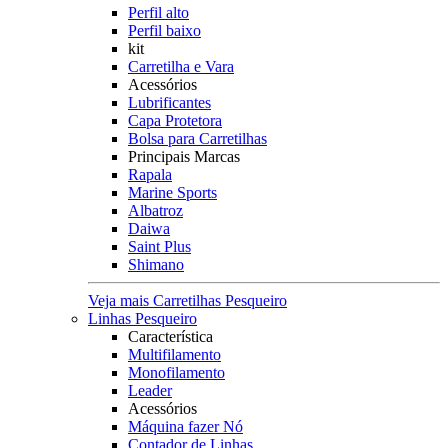
Perfil alto
Perfil baixo
kit
Carretilha e Vara
Acessórios
Lubrificantes
Capa Protetora
Bolsa para Carretilhas
Principais Marcas
Rapala
Marine Sports
Albatroz
Daiwa
Saint Plus
Shimano
Veja mais Carretilhas Pesqueiro
Linhas Pesqueiro
Característica
Multifilamento
Monofilamento
Leader
Acessórios
Máquina fazer Nó
Contador de Linhas