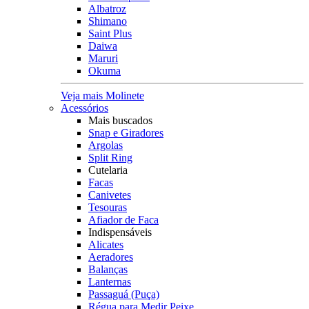
Albatroz
Shimano
Saint Plus
Daiwa
Maruri
Okuma
Veja mais Molinete
Acessórios
Mais buscados
Snap e Giradores
Argolas
Split Ring
Cutelaria
Facas
Canivetes
Tesouras
Afiador de Faca
Indispensáveis
Alicates
Aeradores
Balanças
Lanternas
Passaguá (Puça)
Régua para Medir Peixe