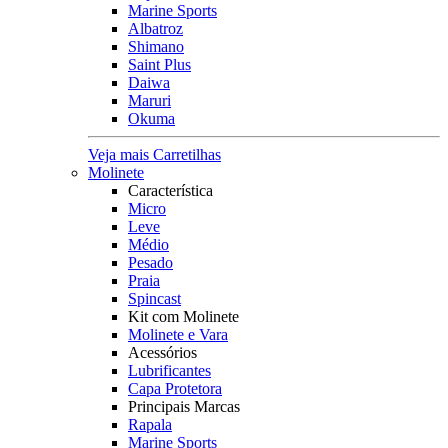
Marine Sports
Albatroz
Shimano
Saint Plus
Daiwa
Maruri
Okuma
Veja mais Carretilhas
Molinete
Característica
Micro
Leve
Médio
Pesado
Praia
Spincast
Kit com Molinete
Molinete e Vara
Acessórios
Lubrificantes
Capa Protetora
Principais Marcas
Rapala
Marine Sports