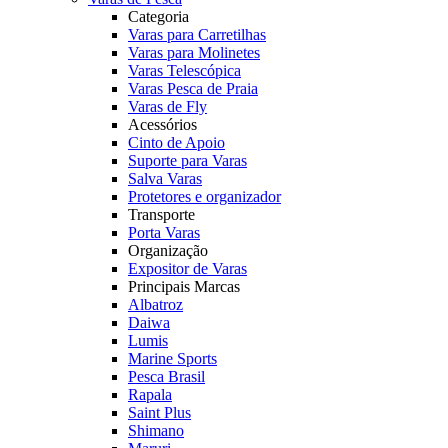
Categoria
Varas para Carretilhas
Varas para Molinetes
Varas Telescópica
Varas Pesca de Praia
Varas de Fly
Acessórios
Cinto de Apoio
Suporte para Varas
Salva Varas
Protetores e organizador
Transporte
Porta Varas
Organização
Expositor de Varas
Principais Marcas
Albatroz
Daiwa
Lumis
Marine Sports
Pesca Brasil
Rapala
Saint Plus
Shimano