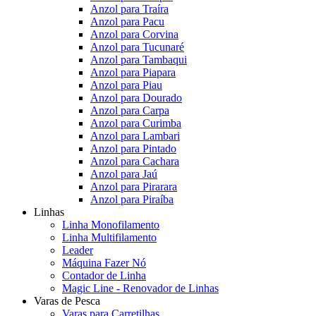
Anzol para Traíra
Anzol para Pacu
Anzol para Corvina
Anzol para Tucunaré
Anzol para Tambaqui
Anzol para Piapara
Anzol para Piau
Anzol para Dourado
Anzol para Carpa
Anzol para Curimba
Anzol para Lambari
Anzol para Pintado
Anzol para Cachara
Anzol para Jaú
Anzol para Pirarara
Anzol para Piraíba
Linhas
Linha Monofilamento
Linha Multifilamento
Leader
Máquina Fazer Nó
Contador de Linha
Magic Line - Renovador de Linhas
Varas de Pesca
Varas para Carretilhas