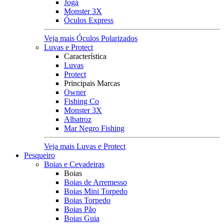
Jogá
Monster 3X
Óculos Express
Veja mais Óculos Polarizados
Luvas e Protect
Característica
Luvas
Protect
Principais Marcas
Owner
Fishing Co
Monster 3X
Albatroz
Mar Negro Fishing
Veja mais Luvas e Protect
Pesqueiro
Boias e Cevadeiras
Boias
Boias de Arremesso
Boias Mini Torpedo
Boias Torpedo
Boias Pão
Boias Guia