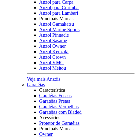
Anzol para Carpa
Anzol para Curimba
Anzol para Lambari
Principais Marcas
Anzol Gamakatsu
Anzol Marine Sports
Anzol Pinnacle
Anzol Sasame
Anzol Owner
Anzol Kenzaki
Anzol Crown
Anzol VMC
Anzol Meitou
Veja mais Anzóis
Garatéias
Característica
Garatéias Foscas
Garatéias Pretas
Garatéias Vermelhas
Garatéias com Bladed
Acessórios
Protetor de Garatéias
Principais Marcas
Owner