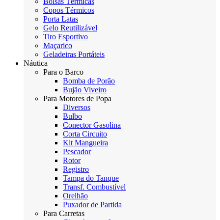
Bolsas Térmicas
Copos Térmicos
Porta Latas
Gelo Reutilizável
Tiro Esportivo
Maçarico
Geladeiras Portáteis
Náutica
Para o Barco
Bomba de Porão
Bujão Viveiro
Para Motores de Popa
Diversos
Bulbo
Conector Gasolina
Corta Circuito
Kit Mangueira
Pescador
Rotor
Registro
Tampa do Tanque
Transf. Combustível
Orelhão
Puxador de Partida
Para Carretas