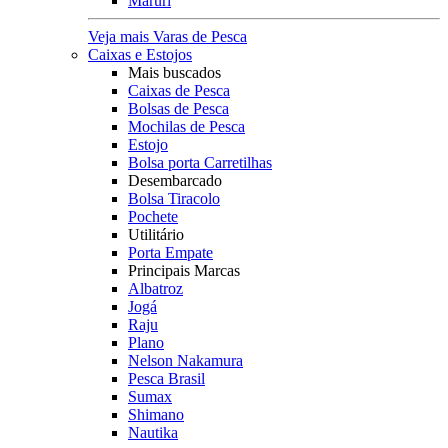
Maruri
Veja mais Varas de Pesca
Caixas e Estojos
Mais buscados
Caixas de Pesca
Bolsas de Pesca
Mochilas de Pesca
Estojo
Bolsa porta Carretilhas
Desembarcado
Bolsa Tiracolo
Pochete
Utilitário
Porta Empate
Principais Marcas
Albatroz
Jogá
Raju
Plano
Nelson Nakamura
Pesca Brasil
Sumax
Shimano
Nautika