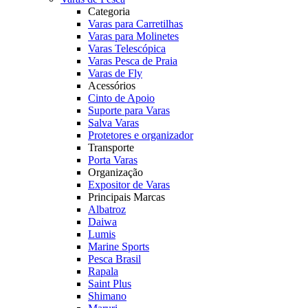
Categoria
Varas para Carretilhas
Varas para Molinetes
Varas Telescópica
Varas Pesca de Praia
Varas de Fly
Acessórios
Cinto de Apoio
Suporte para Varas
Salva Varas
Protetores e organizador
Transporte
Porta Varas
Organização
Expositor de Varas
Principais Marcas
Albatroz
Daiwa
Lumis
Marine Sports
Pesca Brasil
Rapala
Saint Plus
Shimano