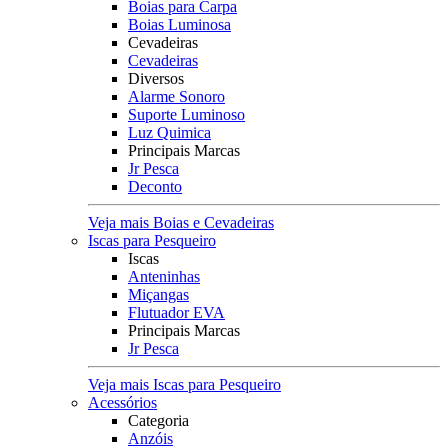
Boias para Carpa
Boias Luminosa
Cevadeiras
Cevadeiras
Diversos
Alarme Sonoro
Suporte Luminoso
Luz Quimica
Principais Marcas
Jr Pesca
Deconto
Veja mais Boias e Cevadeiras
Iscas para Pesqueiro
Iscas
Anteninhas
Miçangas
Flutuador EVA
Principais Marcas
Jr Pesca
Veja mais Iscas para Pesqueiro
Acessórios
Categoria
Anzóis