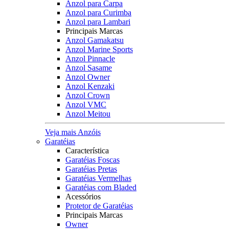
Anzol para Carpa
Anzol para Curimba
Anzol para Lambari
Principais Marcas
Anzol Gamakatsu
Anzol Marine Sports
Anzol Pinnacle
Anzol Sasame
Anzol Owner
Anzol Kenzaki
Anzol Crown
Anzol VMC
Anzol Meitou
Veja mais Anzóis
Garatéias
Característica
Garatéias Foscas
Garatéias Pretas
Garatéias Vermelhas
Garatéias com Bladed
Acessórios
Protetor de Garatéias
Principais Marcas
Owner