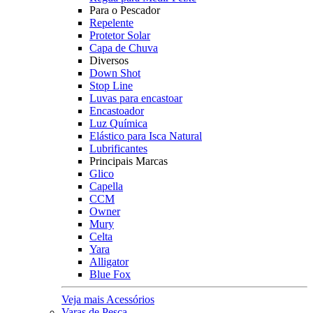
Para o Pescador
Repelente
Protetor Solar
Capa de Chuva
Diversos
Down Shot
Stop Line
Luvas para encastoar
Encastoador
Luz Química
Elástico para Isca Natural
Lubrificantes
Principais Marcas
Glico
Capella
CCM
Owner
Mury
Celta
Yara
Alligator
Blue Fox
Veja mais Acessórios
Varas de Pesca