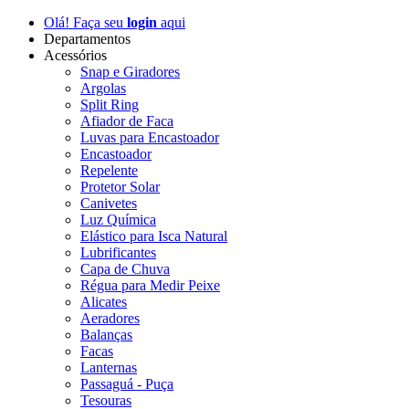
Olá! Faça seu
login
aqui
Departamentos
Acessórios
Snap e Giradores
Argolas
Split Ring
Afiador de Faca
Luvas para Encastoador
Encastoador
Repelente
Protetor Solar
Canivetes
Luz Química
Elástico para Isca Natural
Lubrificantes
Capa de Chuva
Régua para Medir Peixe
Alicates
Aeradores
Balanças
Facas
Lanternas
Passaguá - Puça
Tesouras