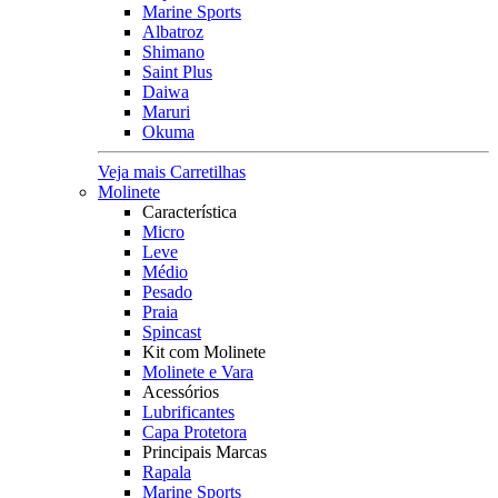
Marine Sports
Albatroz
Shimano
Saint Plus
Daiwa
Maruri
Okuma
Veja mais Carretilhas
Molinete
Característica
Micro
Leve
Médio
Pesado
Praia
Spincast
Kit com Molinete
Molinete e Vara
Acessórios
Lubrificantes
Capa Protetora
Principais Marcas
Rapala
Marine Sports