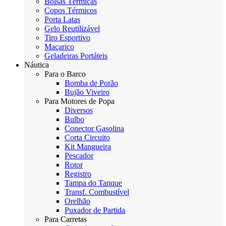
Bolsas Térmicas
Copos Térmicos
Porta Latas
Gelo Reutilizável
Tiro Esportivo
Maçarico
Geladeiras Portáteis
Náutica
Para o Barco
Bomba de Porão
Bujão Viveiro
Para Motores de Popa
Diversos
Bulbo
Conector Gasolina
Corta Circuito
Kit Mangueira
Pescador
Rotor
Registro
Tampa do Tanque
Transf. Combustível
Orelhão
Puxador de Partida
Para Carretas