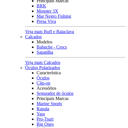
Principais Marcas
BRK
Monster 3X
Mar Negro Fishing
Presa Viva
Veja mais Buff e Balaclava
Calçados
Modelos
Babuche - Crocs
Sapatilha
Veja mais Calçados
Óculos Polarizados
Característica
Óculos
Clip-on
Acessórios
Segurador de óculos
Principais Marcas
Marine Sports
Rapala
Yara
Pro-Tsuri
Big Ones