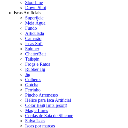
Stop Line
Down Shot
Iscas Artificiais
Superfície
Meia Água
Fundo
Articulada
Camarão
Iscas Soft
Spinner
ChatterBait
Tailspin
Frogs e Ratos
Rubber JIg
Jig
Colheres
Gotcha
Ferrinho
Pincho Arremesso
Hélice para Isca Artificial
Color Bait(Tinta p/soft)
Magic Lures
Cerdas de Saia de Silicone
Salva Iscas
Iscas por marcas