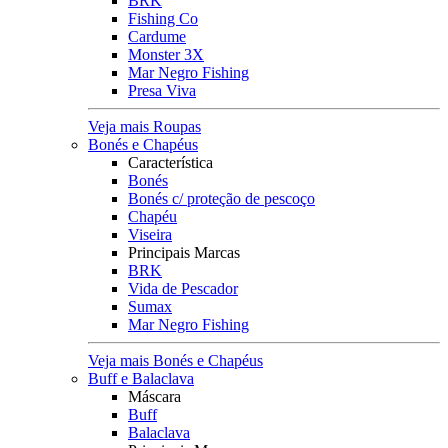
BRK
Fishing Co
Cardume
Monster 3X
Mar Negro Fishing
Presa Viva
Veja mais Roupas
Bonés e Chapéus
Característica
Bonés
Bonés c/ proteção de pescoço
Chapéu
Viseira
Principais Marcas
BRK
Vida de Pescador
Sumax
Mar Negro Fishing
Veja mais Bonés e Chapéus
Buff e Balaclava
Máscara
Buff
Balaclava