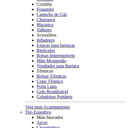
Cozinha
Fogareiro
Cartucho de Gás
Churrasco
Maçarico
Talheres
Acessórios
Infladores
Estacas para barracas
Binóculos
Bolsas Impermeáveis
Mini Mosquetão
Ventilador para Barraca
Térmicas
Bolsas Térmicas
Copo Térmico
Porta Latas
Gelo Reutilizável
Geladeiras Portáteis
Veja mais Acampamento
Tiro Esportivo
Mais buscados
Arcos
Chumbinhos