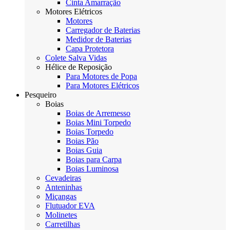
Cinta Amarração
Motores Elétricos
Motores
Carregador de Baterias
Medidor de Baterias
Capa Protetora
Colete Salva Vidas
Hélice de Reposição
Para Motores de Popa
Para Motores Elétricos
Pesqueiro
Boias
Boias de Arremesso
Boias Mini Torpedo
Boias Torpedo
Boias Pão
Boias Guia
Boias para Carpa
Boias Luminosa
Cevadeiras
Anteninhas
Miçangas
Flutuador EVA
Molinetes
Carretilhas