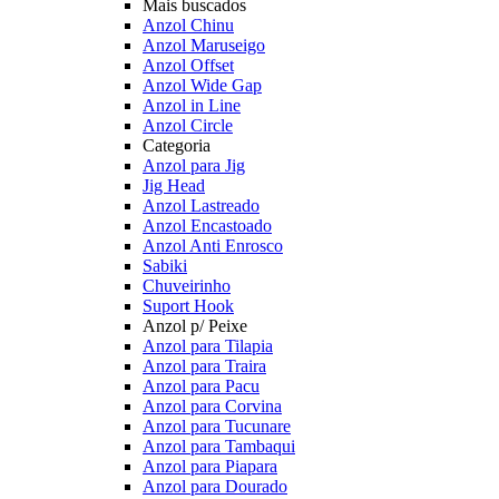
Mais buscados
Anzol Chinu
Anzol Maruseigo
Anzol Offset
Anzol Wide Gap
Anzol in Line
Anzol Circle
Categoria
Anzol para Jig
Jig Head
Anzol Lastreado
Anzol Encastoado
Anzol Anti Enrosco
Sabiki
Chuveirinho
Suport Hook
Anzol p/ Peixe
Anzol para Tilapia
Anzol para Traira
Anzol para Pacu
Anzol para Corvina
Anzol para Tucunare
Anzol para Tambaqui
Anzol para Piapara
Anzol para Dourado