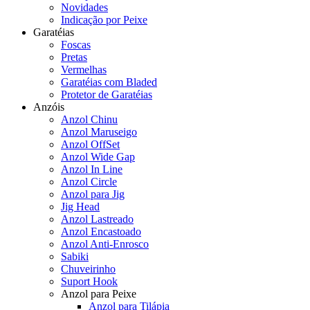
Novidades
Indicação por Peixe
Garatéias
Foscas
Pretas
Vermelhas
Garatéias com Bladed
Protetor de Garatéias
Anzóis
Anzol Chinu
Anzol Maruseigo
Anzol OffSet
Anzol Wide Gap
Anzol In Line
Anzol Circle
Anzol para Jig
Jig Head
Anzol Lastreado
Anzol Encastoado
Anzol Anti-Enrosco
Sabiki
Chuveirinho
Suport Hook
Anzol para Peixe
Anzol para Tilápia