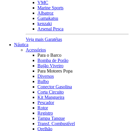
VMC
Marine Sports
Albatroz
Gamakatsu
kenzaki
Arsenal Pesca
Veja mais Garatéias
Náutica
Acessórios
Para o Barco
Bomba de Porão
Bujão Viveiro
Para Motores Popa
Diversos
Bulbo
Conector Gasolina
Corta Circuito
Kit Mangueira
Pescador
Rotor
Registro
Tampa Tanque
Transf. Combustível
Orelhão