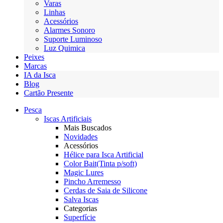
Varas
Linhas
Acessórios
Alarmes Sonoro
Suporte Luminoso
Luz Quimica
Peixes
Marcas
IA da Isca
Blog
Cartão Presente
Pesca
Iscas Artificiais
Mais Buscados
Novidades
Acessórios
Hélice para Isca Artificial
Color Bait(Tinta p/soft)
Magic Lures
Pincho Arremesso
Cerdas de Saia de Silicone
Salva Iscas
Categorias
Superfície