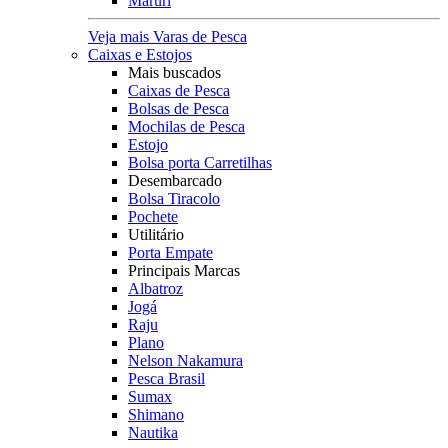
Maruri
Veja mais Varas de Pesca
Caixas e Estojos
Mais buscados
Caixas de Pesca
Bolsas de Pesca
Mochilas de Pesca
Estojo
Bolsa porta Carretilhas
Desembarcado
Bolsa Tiracolo
Pochete
Utilitário
Porta Empate
Principais Marcas
Albatroz
Jogá
Raju
Plano
Nelson Nakamura
Pesca Brasil
Sumax
Shimano
Nautika