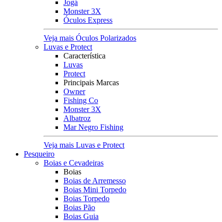
Jogá
Monster 3X
Óculos Express
Veja mais Óculos Polarizados
Luvas e Protect
Característica
Luvas
Protect
Principais Marcas
Owner
Fishing Co
Monster 3X
Albatroz
Mar Negro Fishing
Veja mais Luvas e Protect
Pesqueiro
Boias e Cevadeiras
Boias
Boias de Arremesso
Boias Mini Torpedo
Boias Torpedo
Boias Pão
Boias Guia