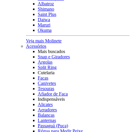
Albatroz
Shimano
Saint Plus
Daiwa
Maruri
Okuma
Veja mais Molinete
Acessórios
Mais buscados
Snap e Giradores
Argolas
Split Ring
Cutelaria
Facas
Canivetes
Tesouras
Afiador de Faca
Indispensáveis
Alicates
Aeradores
Balanças
Lanternas
Passaguá (Puça)
Régua para Medir Peixe