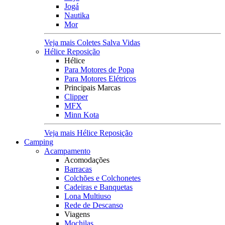
Jogá
Nautika
Mor
Veja mais Coletes Salva Vidas
Hélice Reposição
Hélice
Para Motores de Popa
Para Motores Elétricos
Principais Marcas
Clipper
MFX
Minn Kota
Veja mais Hélice Reposição
Camping
Acampamento
Acomodações
Barracas
Colchões e Colchonetes
Cadeiras e Banquetas
Lona Multiuso
Rede de Descanso
Viagens
Mochilas