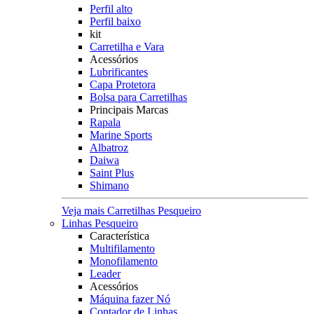
Perfil alto
Perfil baixo
kit
Carretilha e Vara
Acessórios
Lubrificantes
Capa Protetora
Bolsa para Carretilhas
Principais Marcas
Rapala
Marine Sports
Albatroz
Daiwa
Saint Plus
Shimano
Veja mais Carretilhas Pesqueiro
Linhas Pesqueiro
Característica
Multifilamento
Monofilamento
Leader
Acessórios
Máquina fazer Nó
Contador de Linhas