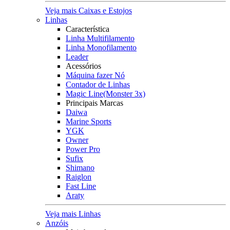
Veja mais Caixas e Estojos
Linhas
Característica
Linha Multifilamento
Linha Monofilamento
Leader
Acessórios
Máquina fazer Nó
Contador de Linhas
Magic Line(Monster 3x)
Principais Marcas
Daiwa
Marine Sports
YGK
Owner
Power Pro
Sufix
Shimano
Raiglon
Fast Line
Araty
Veja mais Linhas
Anzóis