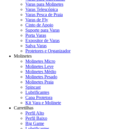
Varas para Molinetes
Varas Telescópica
Varas Pesca de Praia
Varas de Fly
Cinto de Apoio
Suporte para Varas
Porta Varas
Expositor de Varas
Salva Varas
Protetores e Organizador
Molinetes
Molinetes Micro
Molinetes Leve
Molinetes Médio
Molinetes Pesado
Molinetes Praia
Spincast
Lubrificantes
Capa Protetora
Kit Vara e Molinete
Carretilhas
Perfil Alto
Perfil Baixo
Big Game
Lubrificantes