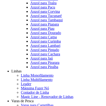
Anzol para Traíra
Anzol para Pacu
Anzol para Corvina
Anzol para Tucunaré
Anzol para Tambaqui
Anzol para Piapara
Anzol para Piau
Anzol para Dourado
Anzol para Carpa
Anzol para Curimba
Anzol para Lambari
Anzol para Pintado
Anzol para Cachara
Anzol para Jaú
Anzol para Pirarara
Anzol para Piraíba
Linhas
Linha Monofilamento
Linha Multifilamento
Leader
Máquina Fazer Nó
Contador de Linha
Magic Line - Renovador de Linhas
Varas de Pesca
Varas para Carretilhas