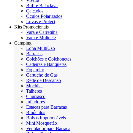
Viseira
Buff e Balaclava
Calçados
Óculos Polarizados
Luvas e Protect
Kits Promocionais
Vara e Carretilha
Vara e Molinete
Camping
Lona MultiUso
Barracas
Colchões e Colchonetes
Cadeiras e Banquetas
Fogareiro
Cartucho de Gás
Rede de Descanso
Mochilas
Talheres
Churrasco
Infladores
Estacas para Barracas
Binóculos
Bolsas Impermeáveis
Mini Mosquetão
Ventilador para Barraca