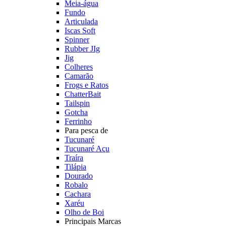
Meia-água
Fundo
Articulada
Iscas Soft
Spinner
Rubber JIg
Jig
Colheres
Camarão
Frogs e Ratos
ChatterBait
Tailspin
Gotcha
Ferrinho
Para pesca de
Tucunaré
Tucunaré Açu
Traíra
Tilápia
Dourado
Robalo
Cachara
Xaréu
Olho de Boi
Principais Marcas