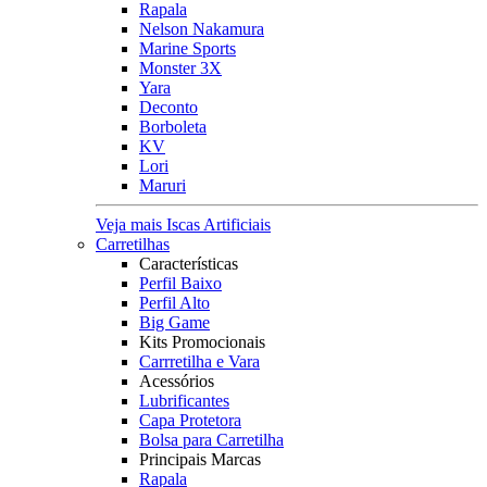
Rapala
Nelson Nakamura
Marine Sports
Monster 3X
Yara
Deconto
Borboleta
KV
Lori
Maruri
Veja mais Iscas Artificiais
Carretilhas
Características
Perfil Baixo
Perfil Alto
Big Game
Kits Promocionais
Carrretilha e Vara
Acessórios
Lubrificantes
Capa Protetora
Bolsa para Carretilha
Principais Marcas
Rapala