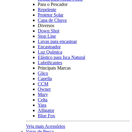
Para o Pescador
Repelente
Protetor Solar
Capa de Chuva
Diversos
Down Shot
Stop Line
Luvas para encastoar
Encastoador
Luz Química
Elástico para Isca Natural
Lubrificantes
Principais Marcas
Glico
Capella
CCM
Owner
Mury
Celta
Yara
Alligator
Blue Fox
Veja mais Acessórios
Varas de Pesca