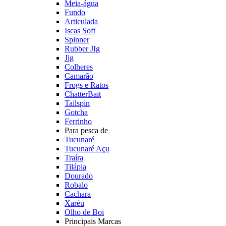
Meia-água
Fundo
Articulada
Iscas Soft
Spinner
Rubber JIg
Jig
Colheres
Camarão
Frogs e Ratos
ChatterBait
Tailspin
Gotcha
Ferrinho
Para pesca de
Tucunaré
Tucunaré Açu
Traíra
Tilápia
Dourado
Robalo
Cachara
Xaréu
Olho de Boi
Principais Marcas