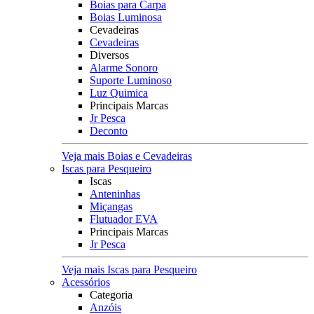
Boias para Carpa
Boias Luminosa
Cevadeiras
Cevadeiras
Diversos
Alarme Sonoro
Suporte Luminoso
Luz Quimica
Principais Marcas
Jr Pesca
Deconto
Veja mais Boias e Cevadeiras
Iscas para Pesqueiro
Iscas
Anteninhas
Miçangas
Flutuador EVA
Principais Marcas
Jr Pesca
Veja mais Iscas para Pesqueiro
Acessórios
Categoria
Anzóis