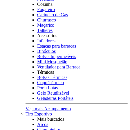
Cozinha
Fogareiro
Cartucho de Gás
Churrasco
Maçarico
Talheres
Acessórios
Infladores
Estacas para barracas
Binóculos
Bolsas Impermeáveis
Mini Mosquetão
Ventilador para Barraca
Térmicas
Bolsas Térmicas
Copo Térmico
Porta Latas
Gelo Reutilizável
Geladeiras Portáteis
Veja mais Acampamento
Tiro Esportivo
Mais buscados
Arcos
Chumbinhos