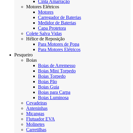
Cinta Amarração
Motores Elétricos
Motores
Carregador de Baterias
Medidor de Baterias
Capa Protetora
Colete Salva Vidas
Hélice de Reposição
Para Motores de Popa
Para Motores Elétricos
Pesqueiro
Boias
Boias de Arremesso
Boias Mini Torpedo
Boias Torpedo
Boias Pão
Boias Guia
Boias para Carpa
Boias Luminosa
Cevadeiras
Anteninhas
Miçangas
Flutuador EVA
Molinetes
Carretilhas