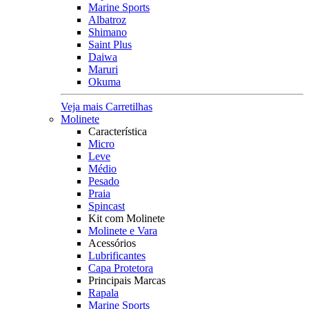
Marine Sports
Albatroz
Shimano
Saint Plus
Daiwa
Maruri
Okuma
Veja mais Carretilhas
Molinete
Característica
Micro
Leve
Médio
Pesado
Praia
Spincast
Kit com Molinete
Molinete e Vara
Acessórios
Lubrificantes
Capa Protetora
Principais Marcas
Rapala
Marine Sports