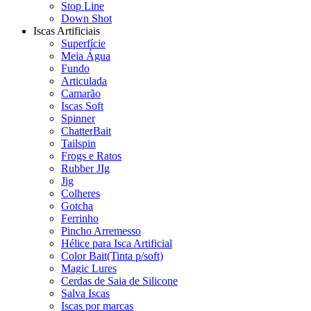
Stop Line
Down Shot
Iscas Artificiais
Superfície
Meia Água
Fundo
Articulada
Camarão
Iscas Soft
Spinner
ChatterBait
Tailspin
Frogs e Ratos
Rubber JIg
Jig
Colheres
Gotcha
Ferrinho
Pincho Arremesso
Hélice para Isca Artificial
Color Bait(Tinta p/soft)
Magic Lures
Cerdas de Saia de Silicone
Salva Iscas
Iscas por marcas