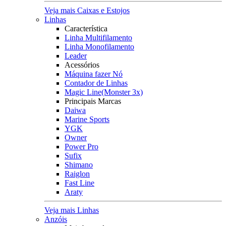
Veja mais Caixas e Estojos
Linhas
Característica
Linha Multifilamento
Linha Monofilamento
Leader
Acessórios
Máquina fazer Nó
Contador de Linhas
Magic Line(Monster 3x)
Principais Marcas
Daiwa
Marine Sports
YGK
Owner
Power Pro
Sufix
Shimano
Raiglon
Fast Line
Araty
Veja mais Linhas
Anzóis