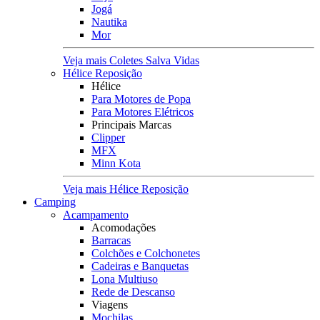
Jogá
Nautika
Mor
Veja mais Coletes Salva Vidas
Hélice Reposição
Hélice
Para Motores de Popa
Para Motores Elétricos
Principais Marcas
Clipper
MFX
Minn Kota
Veja mais Hélice Reposição
Camping
Acampamento
Acomodações
Barracas
Colchões e Colchonetes
Cadeiras e Banquetas
Lona Multiuso
Rede de Descanso
Viagens
Mochilas