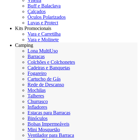
Viseira
Buff e Balaclava
Calçados
Óculos Polarizados
Luvas e Protect
Kits Promocionais
Vara e Carretilha
Vara e Molinete
Camping
Lona MultiUso
Barracas
Colchões e Colchonetes
Cadeiras e Banquetas
Fogareiro
Cartucho de Gás
Rede de Descanso
Mochilas
Talheres
Churrasco
Infladores
Estacas para Barracas
Binóculos
Bolsas Impermeáveis
Mini Mosquetão
Ventilador para Barraca