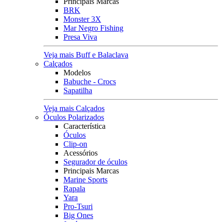
Principais Marcas
BRK
Monster 3X
Mar Negro Fishing
Presa Viva
Veja mais Buff e Balaclava
Calçados
Modelos
Babuche - Crocs
Sapatilha
Veja mais Calçados
Óculos Polarizados
Característica
Óculos
Clip-on
Acessórios
Segurador de óculos
Principais Marcas
Marine Sports
Rapala
Yara
Pro-Tsuri
Big Ones