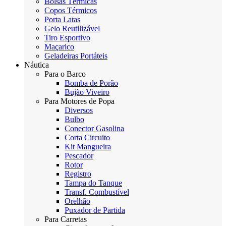
Bolsas Térmicas
Copos Térmicos
Porta Latas
Gelo Reutilizável
Tiro Esportivo
Maçarico
Geladeiras Portáteis
Náutica
Para o Barco
Bomba de Porão
Bujão Viveiro
Para Motores de Popa
Diversos
Bulbo
Conector Gasolina
Corta Circuito
Kit Mangueira
Pescador
Rotor
Registro
Tampa do Tanque
Transf. Combustível
Orelhão
Puxador de Partida
Para Carretas