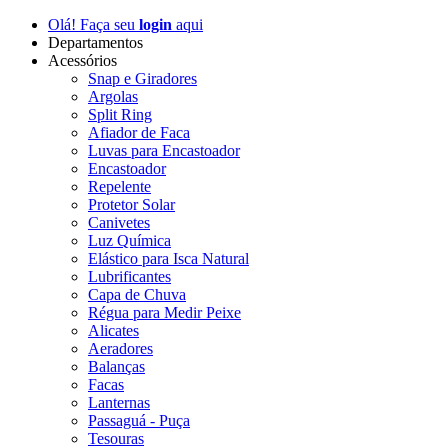
Olá! Faça seu
login
aqui
Departamentos
Acessórios
Snap e Giradores
Argolas
Split Ring
Afiador de Faca
Luvas para Encastoador
Encastoador
Repelente
Protetor Solar
Canivetes
Luz Química
Elástico para Isca Natural
Lubrificantes
Capa de Chuva
Régua para Medir Peixe
Alicates
Aeradores
Balanças
Facas
Lanternas
Passaguá - Puça
Tesouras