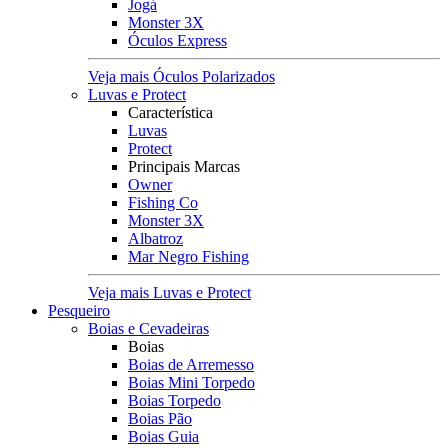
Jogá
Monster 3X
Óculos Express
Veja mais Óculos Polarizados
Luvas e Protect
Característica
Luvas
Protect
Principais Marcas
Owner
Fishing Co
Monster 3X
Albatroz
Mar Negro Fishing
Veja mais Luvas e Protect
Pesqueiro
Boias e Cevadeiras
Boias
Boias de Arremesso
Boias Mini Torpedo
Boias Torpedo
Boias Pão
Boias Guia