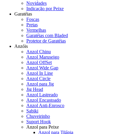
Novidades
Indicação por Peixe
Garatéias
Foscas
Pretas
Vermelhas
Garatéias com Bladed
Protetor de Garatéias
Anzóis
Anzol Chinu
Anzol Maruseigo
Anzol OffSet
Anzol Wide Gap
Anzol In Line
Anzol Circle
Anzol para Jig
Jig Head
Anzol Lastreado
Anzol Encastoado
Anzol Anti-Enrosco
Sabiki
Chuveirinho
Suport Hook
Anzol para Peixe
Anzol para Tilápia