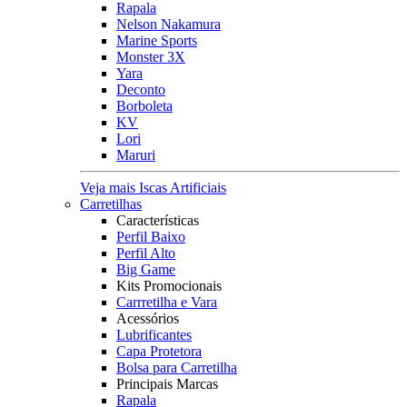
Rapala
Nelson Nakamura
Marine Sports
Monster 3X
Yara
Deconto
Borboleta
KV
Lori
Maruri
Veja mais Iscas Artificiais
Carretilhas
Características
Perfil Baixo
Perfil Alto
Big Game
Kits Promocionais
Carrretilha e Vara
Acessórios
Lubrificantes
Capa Protetora
Bolsa para Carretilha
Principais Marcas
Rapala