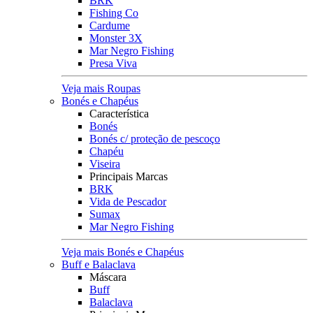
BRK
Fishing Co
Cardume
Monster 3X
Mar Negro Fishing
Presa Viva
Veja mais Roupas
Bonés e Chapéus
Característica
Bonés
Bonés c/ proteção de pescoço
Chapéu
Viseira
Principais Marcas
BRK
Vida de Pescador
Sumax
Mar Negro Fishing
Veja mais Bonés e Chapéus
Buff e Balaclava
Máscara
Buff
Balaclava