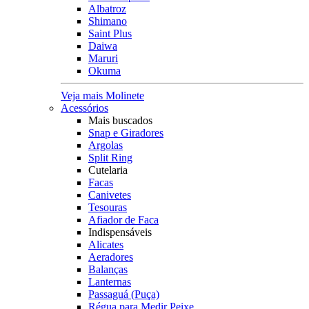
Albatroz
Shimano
Saint Plus
Daiwa
Maruri
Okuma
Veja mais Molinete
Acessórios
Mais buscados
Snap e Giradores
Argolas
Split Ring
Cutelaria
Facas
Canivetes
Tesouras
Afiador de Faca
Indispensáveis
Alicates
Aeradores
Balanças
Lanternas
Passaguá (Puça)
Régua para Medir Peixe