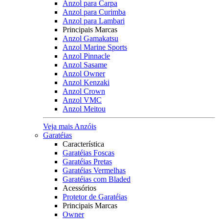
Anzol para Carpa
Anzol para Curimba
Anzol para Lambari
Principais Marcas
Anzol Gamakatsu
Anzol Marine Sports
Anzol Pinnacle
Anzol Sasame
Anzol Owner
Anzol Kenzaki
Anzol Crown
Anzol VMC
Anzol Meitou
Veja mais Anzóis
Garatéias
Característica
Garatéias Foscas
Garatéias Pretas
Garatéias Vermelhas
Garatéias com Bladed
Acessórios
Protetor de Garatéias
Principais Marcas
Owner