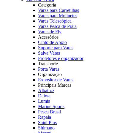
Categoria
Varas para Carretilhas
Varas para Molinetes
Varas Telescópica
Varas Pesca de Praia
Varas de Fly
Acessórios
Cinto de Apoio
Suporte para Varas
Salva Varas
Protetores e organizador
Transporte
Porta Varas
Organização
Expositor de Varas
Principais Marcas
Albatroz
Daiwa
Lumis
Marine Sports
Pesca Brasil
Rapala
Saint Plus
Shimano