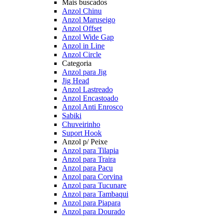
Mais buscados
Anzol Chinu
Anzol Maruseigo
Anzol Offset
Anzol Wide Gap
Anzol in Line
Anzol Circle
Categoria
Anzol para Jig
Jig Head
Anzol Lastreado
Anzol Encastoado
Anzol Anti Enrosco
Sabiki
Chuveirinho
Suport Hook
Anzol p/ Peixe
Anzol para Tilapia
Anzol para Traira
Anzol para Pacu
Anzol para Corvina
Anzol para Tucunare
Anzol para Tambaqui
Anzol para Piapara
Anzol para Dourado