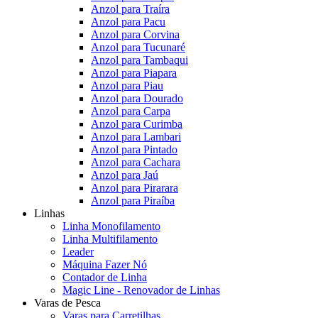
Anzol para Traíra
Anzol para Pacu
Anzol para Corvina
Anzol para Tucunaré
Anzol para Tambaqui
Anzol para Piapara
Anzol para Piau
Anzol para Dourado
Anzol para Carpa
Anzol para Curimba
Anzol para Lambari
Anzol para Pintado
Anzol para Cachara
Anzol para Jaú
Anzol para Pirarara
Anzol para Piraíba
Linhas
Linha Monofilamento
Linha Multifilamento
Leader
Máquina Fazer Nó
Contador de Linha
Magic Line - Renovador de Linhas
Varas de Pesca
Varas para Carretilhas