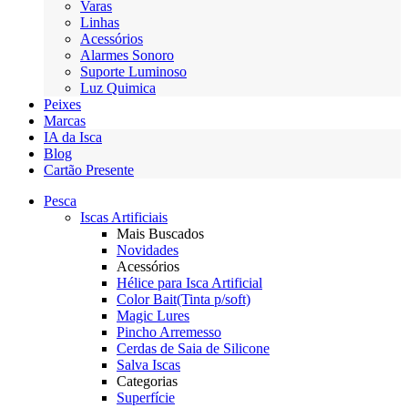
Varas
Linhas
Acessórios
Alarmes Sonoro
Suporte Luminoso
Luz Quimica
Peixes
Marcas
IA da Isca
Blog
Cartão Presente
Pesca
Iscas Artificiais
Mais Buscados
Novidades
Acessórios
Hélice para Isca Artificial
Color Bait(Tinta p/soft)
Magic Lures
Pincho Arremesso
Cerdas de Saia de Silicone
Salva Iscas
Categorias
Superfície