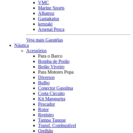
VMC
Marine Sports
Albatroz
Gamakatsu
kenzaki
Arsenal Pesca
Veja mais Garatéias
Náutica
Acessórios
Para o Barco
Bomba de Porão
Bujão Viveiro
Para Motores Popa
Diversos
Bulbo
Conector Gasolina
Corta Circuito
Kit Mangueira
Pescador
Rotor
Registro
Tampa Tanque
Transf. Combustível
Orelhão