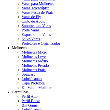
Varas para Molinetes
Varas Telescópica
Varas Pesca de Praia
Varas de Fly
Cinto de Apoio
Suporte para Varas
Porta Varas
Expositor de Varas
Salva Varas
Protetores e Organizador
Molinetes
Molinetes Micro
Molinetes Leve
Molinetes Médio
Molinetes Pesado
Molinetes Praia
Spincast
Lubrificantes
Capa Protetora
Kit Vara e Molinete
Carretilhas
Perfil Alto
Perfil Baixo
Big Game
Lubrificantes