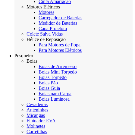
Cinta Amarração
Motores Elétricos
Motores
Carregador de Baterias
Medidor de Baterias
Capa Protetora
Colete Salva Vidas
Hélice de Reposição
Para Motores de Popa
Para Motores Elétricos
Pesqueiro
Boias
Boias de Arremesso
Boias Mini Torpedo
Boias Torpedo
Boias Pão
Boias Guia
Boias para Carpa
Boias Luminosa
Cevadeiras
Anteninhas
Miçangas
Flutuador EVA
Molinetes
Carretilhas