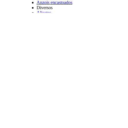
Anzois encastoados
Diversos
Alicates
Passaguá (Puça)
Estojos
Caixas de Pesca
Cadeiras e Banquetas
Veja mais Acessórios
Varas Pesqueiro
Categoria
Varas para Carretilhas
Varas para Molinetes
Acessórios
Suporte para Varas
Transporte
Tubo porta Varas
Organização
Expositores
Principais Marcas
Albatroz
Daiwa
Lumis
Marine Sports
Pesca Brasil