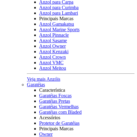
Anzol para Carpa
Anzol para Curimba
Anzol para Lambari
Principais Marcas
Anzol Gamakatsu
Anzol Marine Sports
Anzol Pinnacle
Anzol Sasame
Anzol Owner
Anzol Kenzaki
Anzol Crown
Anzol VMC
Anzol Meitou
Veja mais Anzóis
Garatéias
Característica
Garatéias Foscas
Garatéias Pretas
Garatéias Vermelhas
Garatéias com Bladed
Acessórios
Protetor de Garatéias
Principais Marcas
Owner