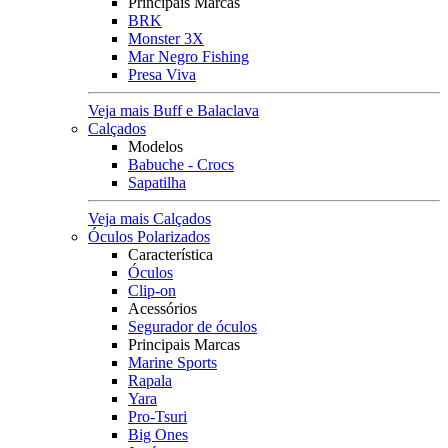
Principais Marcas
BRK
Monster 3X
Mar Negro Fishing
Presa Viva
Veja mais Buff e Balaclava
Calçados
Modelos
Babuche - Crocs
Sapatilha
Veja mais Calçados
Óculos Polarizados
Característica
Óculos
Clip-on
Acessórios
Segurador de óculos
Principais Marcas
Marine Sports
Rapala
Yara
Pro-Tsuri
Big Ones