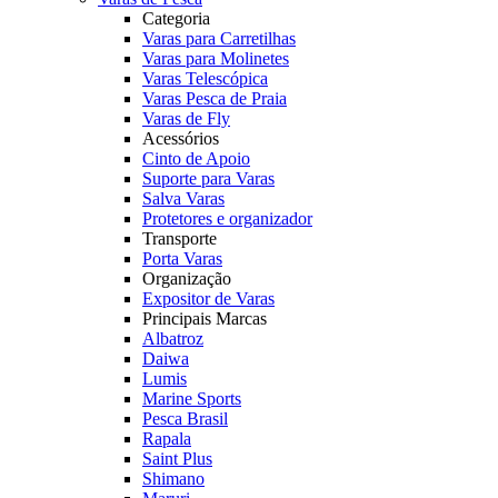
Categoria
Varas para Carretilhas
Varas para Molinetes
Varas Telescópica
Varas Pesca de Praia
Varas de Fly
Acessórios
Cinto de Apoio
Suporte para Varas
Salva Varas
Protetores e organizador
Transporte
Porta Varas
Organização
Expositor de Varas
Principais Marcas
Albatroz
Daiwa
Lumis
Marine Sports
Pesca Brasil
Rapala
Saint Plus
Shimano