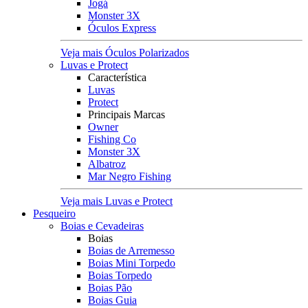
Jogá
Monster 3X
Óculos Express
Veja mais Óculos Polarizados
Luvas e Protect
Característica
Luvas
Protect
Principais Marcas
Owner
Fishing Co
Monster 3X
Albatroz
Mar Negro Fishing
Veja mais Luvas e Protect
Pesqueiro
Boias e Cevadeiras
Boias
Boias de Arremesso
Boias Mini Torpedo
Boias Torpedo
Boias Pão
Boias Guia