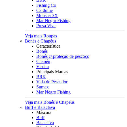
BRK
Fishing Co
Cardume
Monster 3X
Mar Negro Fishing
Presa Viva
Veja mais Roupas
Bonés e Chapéus
Característica
Bonés
Bonés c/ proteção de pescoço
Chapéu
Viseira
Principais Marcas
BRK
Vida de Pescador
Sumax
Mar Negro Fishing
Veja mais Bonés e Chapéus
Buff e Balaclava
Máscara
Buff
Balaclava