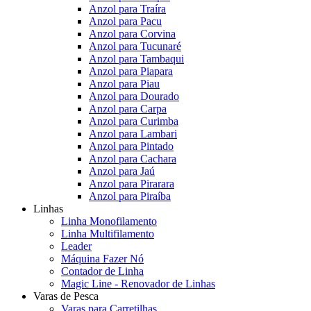
Anzol para Traíra
Anzol para Pacu
Anzol para Corvina
Anzol para Tucunaré
Anzol para Tambaqui
Anzol para Piapara
Anzol para Piau
Anzol para Dourado
Anzol para Carpa
Anzol para Curimba
Anzol para Lambari
Anzol para Pintado
Anzol para Cachara
Anzol para Jaú
Anzol para Pirarara
Anzol para Piraíba
Linhas
Linha Monofilamento
Linha Multifilamento
Leader
Máquina Fazer Nó
Contador de Linha
Magic Line - Renovador de Linhas
Varas de Pesca
Varas para Carretilhas