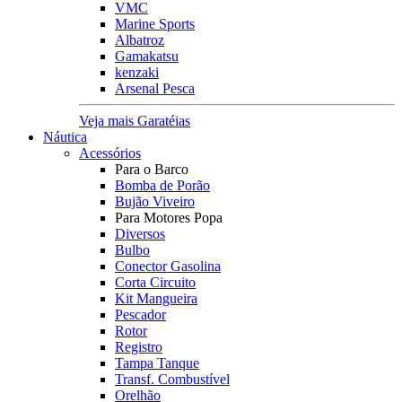
VMC
Marine Sports
Albatroz
Gamakatsu
kenzaki
Arsenal Pesca
Veja mais Garatéias
Náutica
Acessórios
Para o Barco
Bomba de Porão
Bujão Viveiro
Para Motores Popa
Diversos
Bulbo
Conector Gasolina
Corta Circuito
Kit Mangueira
Pescador
Rotor
Registro
Tampa Tanque
Transf. Combustível
Orelhão