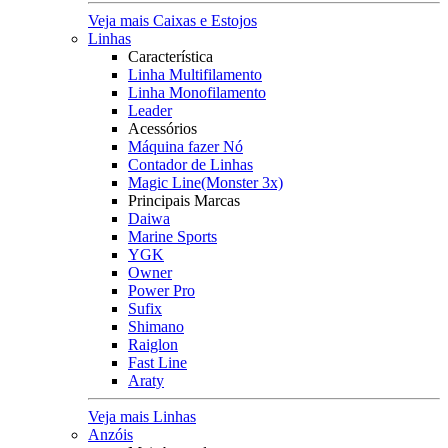
Veja mais Caixas e Estojos
Linhas
Característica
Linha Multifilamento
Linha Monofilamento
Leader
Acessórios
Máquina fazer Nó
Contador de Linhas
Magic Line(Monster 3x)
Principais Marcas
Daiwa
Marine Sports
YGK
Owner
Power Pro
Sufix
Shimano
Raiglon
Fast Line
Araty
Veja mais Linhas
Anzóis