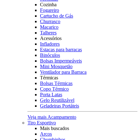
Cozinha
Fogareiro
Cartucho de Gás
Churrasco
Maçarico
Talheres
Acessórios
Infladores
Estacas para barracas
Binóculos
Bolsas Impermeáveis
Mini Mosquetão
Ventilador para Barraca
Térmicas
Bolsas Térmicas
Copo Térmico
Porta Latas
Gelo Reutilizável
Geladeiras Portáteis
Veja mais Acampamento
Tiro Esportivo
Mais buscados
Arcos
Chumbinhos