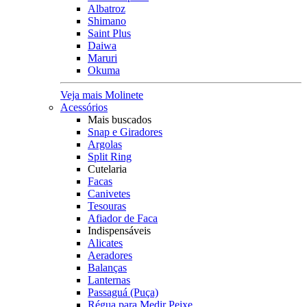
Albatroz
Shimano
Saint Plus
Daiwa
Maruri
Okuma
Veja mais Molinete
Acessórios
Mais buscados
Snap e Giradores
Argolas
Split Ring
Cutelaria
Facas
Canivetes
Tesouras
Afiador de Faca
Indispensáveis
Alicates
Aeradores
Balanças
Lanternas
Passaguá (Puça)
Régua para Medir Peixe