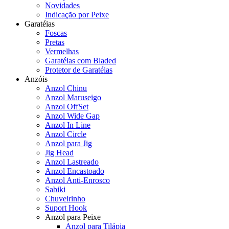
Novidades
Indicação por Peixe
Garatéias
Foscas
Pretas
Vermelhas
Garatéias com Bladed
Protetor de Garatéias
Anzóis
Anzol Chinu
Anzol Maruseigo
Anzol OffSet
Anzol Wide Gap
Anzol In Line
Anzol Circle
Anzol para Jig
Jig Head
Anzol Lastreado
Anzol Encastoado
Anzol Anti-Enrosco
Sabiki
Chuveirinho
Suport Hook
Anzol para Peixe
Anzol para Tilápia