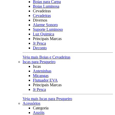
Boias para Carpa
Boias Luminosa
Cevadeiras
Cevadeiras
Diversos
Alarme Sonoro
Suporte Luminoso
Luz Quimica
Principais Marcas
Jr Pesca
Deconto
Veja mais Boias e Cevadeiras
Iscas para Pesqueiro
Iscas
Anteninhas
Miçangas
Flutuador EVA
Principais Marcas
Jr Pesca
Veja mais Iscas para Pesqueiro
Acessórios
Categoria
Anzóis