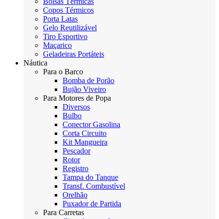
Bolsas Térmicas
Copos Térmicos
Porta Latas
Gelo Reutilizável
Tiro Esportivo
Maçarico
Geladeiras Portáteis
Náutica
Para o Barco
Bomba de Porão
Bujão Viveiro
Para Motores de Popa
Diversos
Bulbo
Conector Gasolina
Corta Circuito
Kit Mangueira
Pescador
Rotor
Registro
Tampa do Tanque
Transf. Combustível
Orelhão
Puxador de Partida
Para Carretas