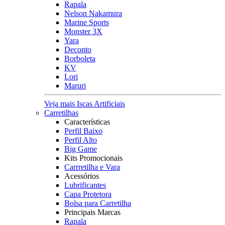
Rapala
Nelson Nakamura
Marine Sports
Monster 3X
Yara
Deconto
Borboleta
KV
Lori
Maruri
Veja mais Iscas Artificiais
Carretilhas
Características
Perfil Baixo
Perfil Alto
Big Game
Kits Promocionais
Carrretilha e Vara
Acessórios
Lubrificantes
Capa Protetora
Bolsa para Carretilha
Principais Marcas
Rapala