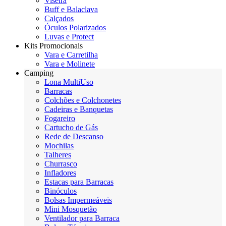
Viseira
Buff e Balaclava
Calçados
Óculos Polarizados
Luvas e Protect
Kits Promocionais
Vara e Carretilha
Vara e Molinete
Camping
Lona MultiUso
Barracas
Colchões e Colchonetes
Cadeiras e Banquetas
Fogareiro
Cartucho de Gás
Rede de Descanso
Mochilas
Talheres
Churrasco
Infladores
Estacas para Barracas
Binóculos
Bolsas Impermeáveis
Mini Mosquetão
Ventilador para Barraca