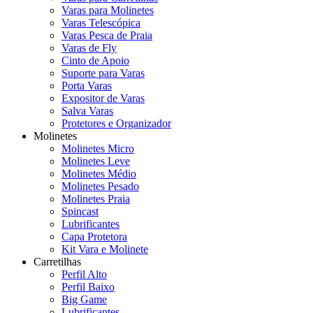
Varas para Molinetes
Varas Telescópica
Varas Pesca de Praia
Varas de Fly
Cinto de Apoio
Suporte para Varas
Porta Varas
Expositor de Varas
Salva Varas
Protetores e Organizador
Molinetes
Molinetes Micro
Molinetes Leve
Molinetes Médio
Molinetes Pesado
Molinetes Praia
Spincast
Lubrificantes
Capa Protetora
Kit Vara e Molinete
Carretilhas
Perfil Alto
Perfil Baixo
Big Game
Lubrificantes