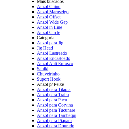
Mais buscados
Anzol Chinu
Anzol Maruseigo
Anzol Offset
Anzol Wide Gap
Anzol in Line
Anzol Circle
Categoria
Anzol para Jig
Jig Head
Anzol Lastreado
Anzol Encastoado
Anzol Anti Enrosco
Sabiki
Chuveirinho
Suport Hook
Anzol p/ Peixe
Anzol para Tilapia
Anzol para Traira
Anzol para Pacu
Anzol para Corvina
Anzol para Tucunare
Anzol para Tambaqui
Anzol para Piapara
Anzol para Dourado