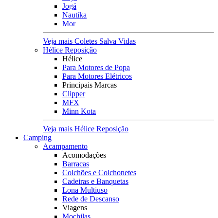
Jogá
Nautika
Mor
Veja mais Coletes Salva Vidas
Hélice Reposição
Hélice
Para Motores de Popa
Para Motores Elétricos
Principais Marcas
Clipper
MFX
Minn Kota
Veja mais Hélice Reposição
Camping
Acampamento
Acomodações
Barracas
Colchões e Colchonetes
Cadeiras e Banquetas
Lona Multiuso
Rede de Descanso
Viagens
Mochilas