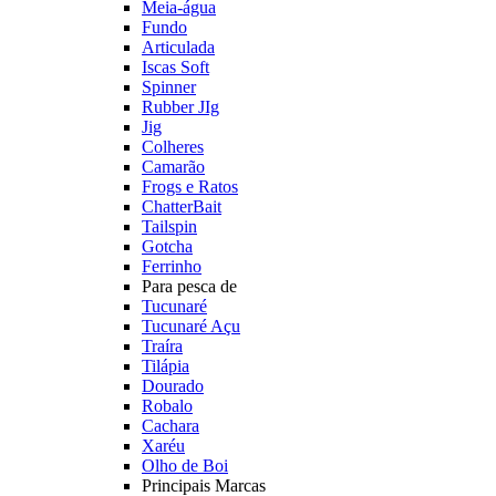
Meia-água
Fundo
Articulada
Iscas Soft
Spinner
Rubber JIg
Jig
Colheres
Camarão
Frogs e Ratos
ChatterBait
Tailspin
Gotcha
Ferrinho
Para pesca de
Tucunaré
Tucunaré Açu
Traíra
Tilápia
Dourado
Robalo
Cachara
Xaréu
Olho de Boi
Principais Marcas