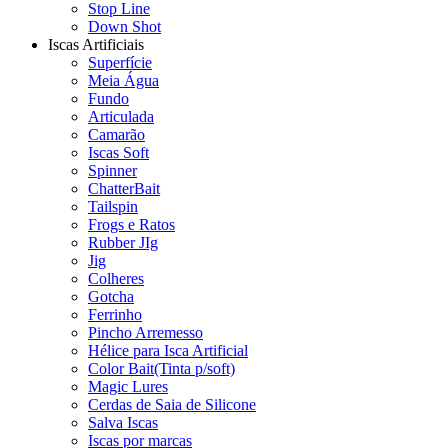
Stop Line
Down Shot
Iscas Artificiais
Superfície
Meia Água
Fundo
Articulada
Camarão
Iscas Soft
Spinner
ChatterBait
Tailspin
Frogs e Ratos
Rubber JIg
Jig
Colheres
Gotcha
Ferrinho
Pincho Arremesso
Hélice para Isca Artificial
Color Bait(Tinta p/soft)
Magic Lures
Cerdas de Saia de Silicone
Salva Iscas
Iscas por marcas