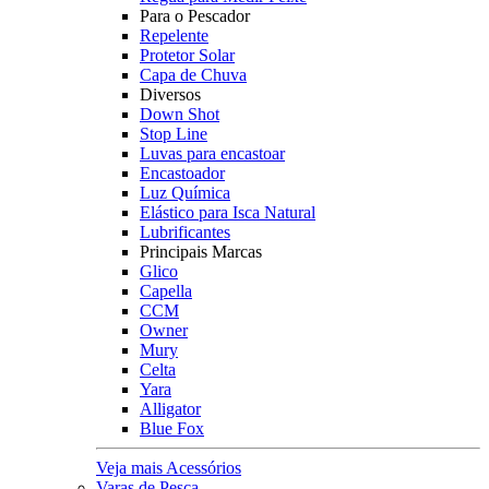
Para o Pescador
Repelente
Protetor Solar
Capa de Chuva
Diversos
Down Shot
Stop Line
Luvas para encastoar
Encastoador
Luz Química
Elástico para Isca Natural
Lubrificantes
Principais Marcas
Glico
Capella
CCM
Owner
Mury
Celta
Yara
Alligator
Blue Fox
Veja mais Acessórios
Varas de Pesca