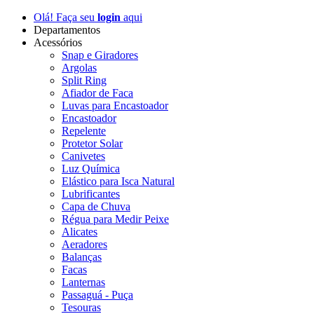
Olá! Faça seu
login
aqui
Departamentos
Acessórios
Snap e Giradores
Argolas
Split Ring
Afiador de Faca
Luvas para Encastoador
Encastoador
Repelente
Protetor Solar
Canivetes
Luz Química
Elástico para Isca Natural
Lubrificantes
Capa de Chuva
Régua para Medir Peixe
Alicates
Aeradores
Balanças
Facas
Lanternas
Passaguá - Puça
Tesouras