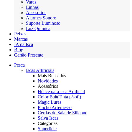
Varas
Linhas
Acessórios
Alarmes Sonoro
Suporte Luminoso
Luz Quimica
Peixes
Marcas
IA da Isca
Blog
Cartão Presente
Pesca
Iscas Artificiais
Mais Buscados
Novidades
Acessórios
Hélice para Isca Artificial
Color Bait(Tinta p/soft)
Magic Lures
Pincho Arremesso
Cerdas de Saia de Silicone
Salva Iscas
Categorias
Superfície