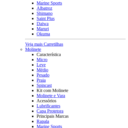
Marine Sports
Albatroz
Shimano
Saint Plus
Daiwa
Maruri
Okuma
Veja mais Carretilhas
Molinete
Característica
Micro
Leve
Médio
Pesado
Praia
Spincast
Kit com Molinete
Molinete e Vara
Acessórios
Lubrificantes
Capa Protetora
Principais Marcas
Rapala
Marine Sports