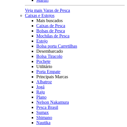
Maruri
Veja mais Varas de Pesca
Caixas e Estojos
Mais buscados
Caixas de Pesca
Bolsas de Pesca
Mochilas de Pesca
Estojo
Bolsa porta Carretilhas
Desembarcado
Bolsa Tiracolo
Pochete
Utilitário
Porta Empate
Principais Marcas
Albatroz
Jogá
Raju
Plano
Nelson Nakamura
Pesca Brasil
Sumax
Shimano
Nautika