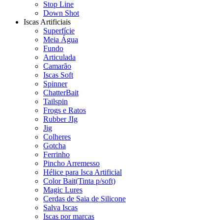
Stop Line
Down Shot
Iscas Artificiais
Superfície
Meia Água
Fundo
Articulada
Camarão
Iscas Soft
Spinner
ChatterBait
Tailspin
Frogs e Ratos
Rubber JIg
Jig
Colheres
Gotcha
Ferrinho
Pincho Arremesso
Hélice para Isca Artificial
Color Bait(Tinta p/soft)
Magic Lures
Cerdas de Saia de Silicone
Salva Iscas
Iscas por marcas