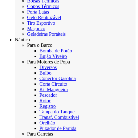
Bolsas Térmicas
Copos Térmicos
Porta Latas
Gelo Reutilizável
Tiro Esportivo
Maçarico
Geladeiras Portáteis
Náutica
Para o Barco
Bomba de Porão
Bujão Viveiro
Para Motores de Popa
Diversos
Bulbo
Conector Gasolina
Corta Circuito
Kit Mangueira
Pescador
Rotor
Registro
Tampa do Tanque
Transf. Combustível
Orelhão
Puxador de Partida
Para Carretas