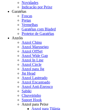
Novidades
Indicação por Peixe
Garatéias
Foscas
Pretas
Vermelhas
Garatéias com Bladed
Protetor de Garatéias
Anzóis
Anzol Chinu
Anzol Maruseigo
Anzol OffSet
Anzol Wide Gap
Anzol In Line
Anzol Circle
Anzol para Jig
Jig Head
Anzol Lastreado
Anzol Encastoado
Anzol Anti-Enrosco
Sabiki
Chuveirinho
Suport Hook
Anzol para Peixe
Anzol para Tilápia