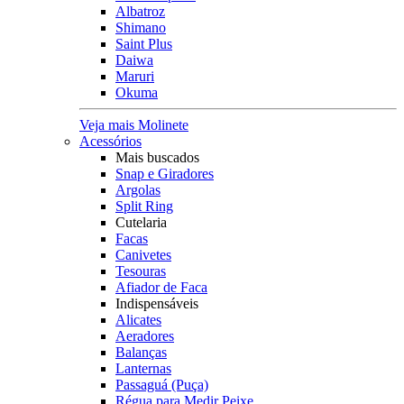
Albatroz
Shimano
Saint Plus
Daiwa
Maruri
Okuma
Veja mais Molinete
Acessórios
Mais buscados
Snap e Giradores
Argolas
Split Ring
Cutelaria
Facas
Canivetes
Tesouras
Afiador de Faca
Indispensáveis
Alicates
Aeradores
Balanças
Lanternas
Passaguá (Puça)
Régua para Medir Peixe