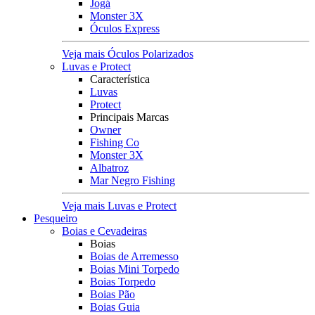
Jogá
Monster 3X
Óculos Express
Veja mais Óculos Polarizados
Luvas e Protect
Característica
Luvas
Protect
Principais Marcas
Owner
Fishing Co
Monster 3X
Albatroz
Mar Negro Fishing
Veja mais Luvas e Protect
Pesqueiro
Boias e Cevadeiras
Boias
Boias de Arremesso
Boias Mini Torpedo
Boias Torpedo
Boias Pão
Boias Guia