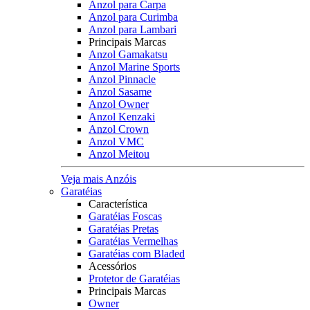
Anzol para Carpa
Anzol para Curimba
Anzol para Lambari
Principais Marcas
Anzol Gamakatsu
Anzol Marine Sports
Anzol Pinnacle
Anzol Sasame
Anzol Owner
Anzol Kenzaki
Anzol Crown
Anzol VMC
Anzol Meitou
Veja mais Anzóis
Garatéias
Característica
Garatéias Foscas
Garatéias Pretas
Garatéias Vermelhas
Garatéias com Bladed
Acessórios
Protetor de Garatéias
Principais Marcas
Owner