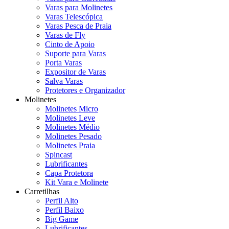
Varas para Molinetes
Varas Telescópica
Varas Pesca de Praia
Varas de Fly
Cinto de Apoio
Suporte para Varas
Porta Varas
Expositor de Varas
Salva Varas
Protetores e Organizador
Molinetes
Molinetes Micro
Molinetes Leve
Molinetes Médio
Molinetes Pesado
Molinetes Praia
Spincast
Lubrificantes
Capa Protetora
Kit Vara e Molinete
Carretilhas
Perfil Alto
Perfil Baixo
Big Game
Lubrificantes