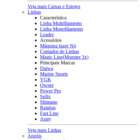
Veja mais Caixas e Estojos
Linhas
Característica
Linha Multifilamento
Linha Monofilamento
Leader
Acessórios
Máquina fazer Nó
Contador de Linhas
Magic Line(Monster 3x)
Principais Marcas
Daiwa
Marine Sports
YGK
Owner
Power Pro
Sufix
Shimano
Raiglon
Fast Line
Araty
Veja mais Linhas
Anzóis