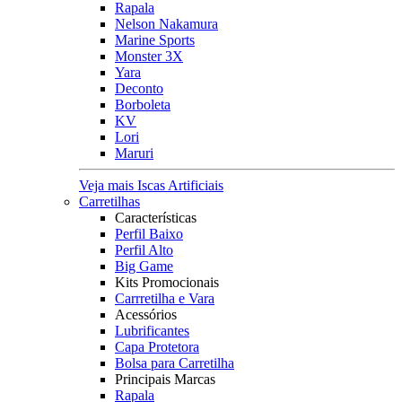
Rapala
Nelson Nakamura
Marine Sports
Monster 3X
Yara
Deconto
Borboleta
KV
Lori
Maruri
Veja mais Iscas Artificiais
Carretilhas
Características
Perfil Baixo
Perfil Alto
Big Game
Kits Promocionais
Carrretilha e Vara
Acessórios
Lubrificantes
Capa Protetora
Bolsa para Carretilha
Principais Marcas
Rapala