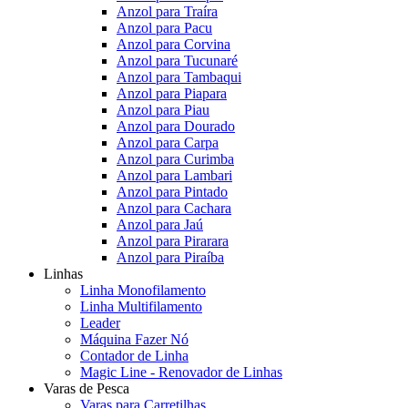
Anzol para Traíra
Anzol para Pacu
Anzol para Corvina
Anzol para Tucunaré
Anzol para Tambaqui
Anzol para Piapara
Anzol para Piau
Anzol para Dourado
Anzol para Carpa
Anzol para Curimba
Anzol para Lambari
Anzol para Pintado
Anzol para Cachara
Anzol para Jaú
Anzol para Pirarara
Anzol para Piraíba
Linhas
Linha Monofilamento
Linha Multifilamento
Leader
Máquina Fazer Nó
Contador de Linha
Magic Line - Renovador de Linhas
Varas de Pesca
Varas para Carretilhas