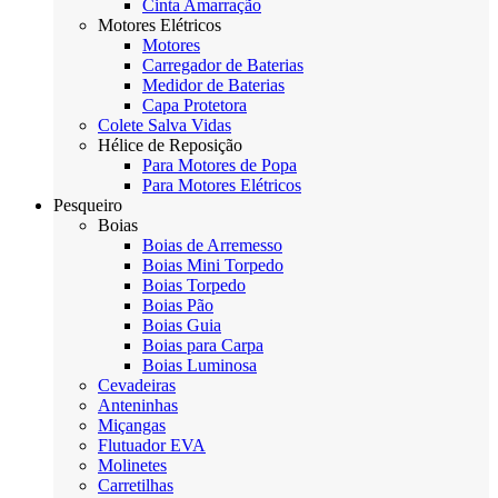
Cinta Amarração
Motores Elétricos
Motores
Carregador de Baterias
Medidor de Baterias
Capa Protetora
Colete Salva Vidas
Hélice de Reposição
Para Motores de Popa
Para Motores Elétricos
Pesqueiro
Boias
Boias de Arremesso
Boias Mini Torpedo
Boias Torpedo
Boias Pão
Boias Guia
Boias para Carpa
Boias Luminosa
Cevadeiras
Anteninhas
Miçangas
Flutuador EVA
Molinetes
Carretilhas