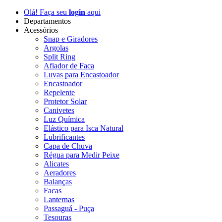
Olá! Faça seu
login
aqui
Departamentos
Acessórios
Snap e Giradores
Argolas
Split Ring
Afiador de Faca
Luvas para Encastoador
Encastoador
Repelente
Protetor Solar
Canivetes
Luz Química
Elástico para Isca Natural
Lubrificantes
Capa de Chuva
Régua para Medir Peixe
Alicates
Aeradores
Balanças
Facas
Lanternas
Passaguá - Puça
Tesouras