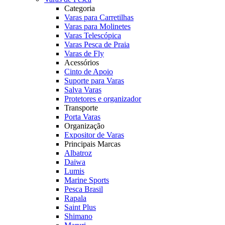
Categoria
Varas para Carretilhas
Varas para Molinetes
Varas Telescópica
Varas Pesca de Praia
Varas de Fly
Acessórios
Cinto de Apoio
Suporte para Varas
Salva Varas
Protetores e organizador
Transporte
Porta Varas
Organização
Expositor de Varas
Principais Marcas
Albatroz
Daiwa
Lumis
Marine Sports
Pesca Brasil
Rapala
Saint Plus
Shimano