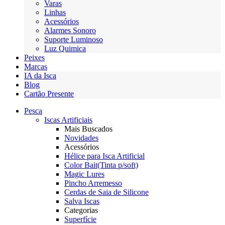
Varas
Linhas
Acessórios
Alarmes Sonoro
Suporte Luminoso
Luz Quimica
Peixes
Marcas
IA da Isca
Blog
Cartão Presente
Pesca
Iscas Artificiais
Mais Buscados
Novidades
Acessórios
Hélice para Isca Artificial
Color Bait(Tinta p/soft)
Magic Lures
Pincho Arremesso
Cerdas de Saia de Silicone
Salva Iscas
Categorias
Superfície