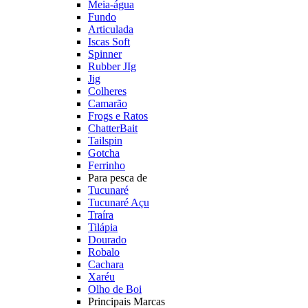
Meia-água
Fundo
Articulada
Iscas Soft
Spinner
Rubber JIg
Jig
Colheres
Camarão
Frogs e Ratos
ChatterBait
Tailspin
Gotcha
Ferrinho
Para pesca de
Tucunaré
Tucunaré Açu
Traíra
Tilápia
Dourado
Robalo
Cachara
Xaréu
Olho de Boi
Principais Marcas