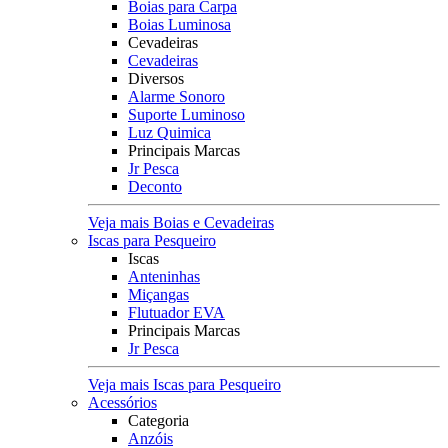
Boias para Carpa
Boias Luminosa
Cevadeiras
Cevadeiras
Diversos
Alarme Sonoro
Suporte Luminoso
Luz Quimica
Principais Marcas
Jr Pesca
Deconto
Veja mais Boias e Cevadeiras
Iscas para Pesqueiro
Iscas
Anteninhas
Miçangas
Flutuador EVA
Principais Marcas
Jr Pesca
Veja mais Iscas para Pesqueiro
Acessórios
Categoria
Anzóis