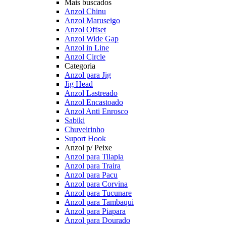
Mais buscados
Anzol Chinu
Anzol Maruseigo
Anzol Offset
Anzol Wide Gap
Anzol in Line
Anzol Circle
Categoria
Anzol para Jig
Jig Head
Anzol Lastreado
Anzol Encastoado
Anzol Anti Enrosco
Sabiki
Chuveirinho
Suport Hook
Anzol p/ Peixe
Anzol para Tilapia
Anzol para Traira
Anzol para Pacu
Anzol para Corvina
Anzol para Tucunare
Anzol para Tambaqui
Anzol para Piapara
Anzol para Dourado