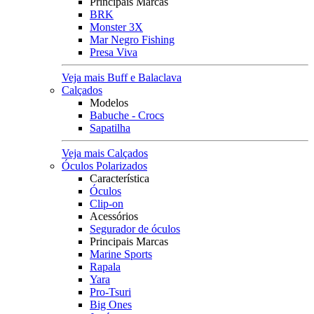
Principais Marcas
BRK
Monster 3X
Mar Negro Fishing
Presa Viva
Veja mais Buff e Balaclava
Calçados
Modelos
Babuche - Crocs
Sapatilha
Veja mais Calçados
Óculos Polarizados
Característica
Óculos
Clip-on
Acessórios
Segurador de óculos
Principais Marcas
Marine Sports
Rapala
Yara
Pro-Tsuri
Big Ones