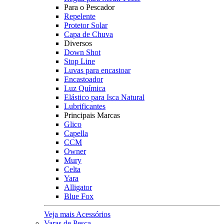
Para o Pescador
Repelente
Protetor Solar
Capa de Chuva
Diversos
Down Shot
Stop Line
Luvas para encastoar
Encastoador
Luz Química
Elástico para Isca Natural
Lubrificantes
Principais Marcas
Glico
Capella
CCM
Owner
Mury
Celta
Yara
Alligator
Blue Fox
Veja mais Acessórios
Varas de Pesca