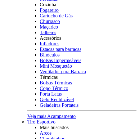
Cozinha
Fogareiro
Cartucho de Gás
Churrasco
Maçarico
Talheres
Acessórios
Infladores
Estacas para barracas
Binóculos
Bolsas Impermeáveis
Mini Mosquetão
Ventilador para Barraca
Térmicas
Bolsas Térmicas
Copo Térmico
Porta Latas
Gelo Reutilizável
Geladeiras Portáteis
Veja mais Acampamento
Tiro Esportivo
Mais buscados
Arcos
Chumbinhos