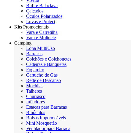
Viseira
Buff e Balaclava
Calçados
Óculos Polarizados
Luvas e Protect
Kits Promocionais
Vara e Carretilha
Vara e Molinete
Camping
Lona MultiUso
Barracas
Colchões e Colchonetes
Cadeiras e Banquetas
Fogareiro
Cartucho de Gás
Rede de Descanso
Mochilas
Talheres
Churrasco
Infladores
Estacas para Barracas
Binóculos
Bolsas Impermeáveis
Mini Mosquetão
Ventilador para Barraca