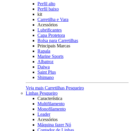
Perfil alto
Perfil baixo
kit
Carretilha e Vara
Acessórios
Lubrificantes
Capa Protetora
Bolsa para Carretilhas
Principais Marcas
Rapala
Marine Sports
Albatroz
Daiwa
Saint Plus
Shimano
Veja mais Carretilhas Pesqueiro
Linhas Pesqueiro
Característica
Multifilamento
Monofilamento
Leader
Acessórios
Máquina fazer Nó
Contador de Linhas