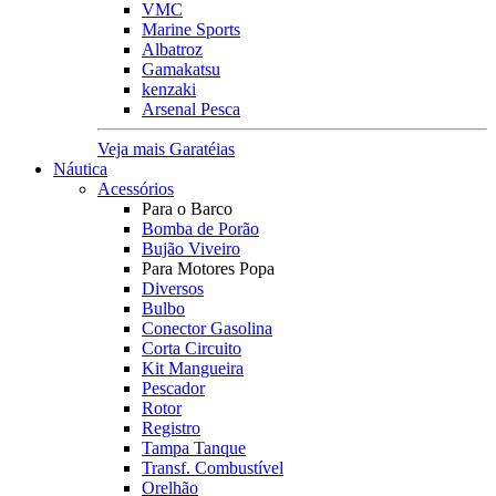
VMC
Marine Sports
Albatroz
Gamakatsu
kenzaki
Arsenal Pesca
Veja mais Garatéias
Náutica
Acessórios
Para o Barco
Bomba de Porão
Bujão Viveiro
Para Motores Popa
Diversos
Bulbo
Conector Gasolina
Corta Circuito
Kit Mangueira
Pescador
Rotor
Registro
Tampa Tanque
Transf. Combustível
Orelhão