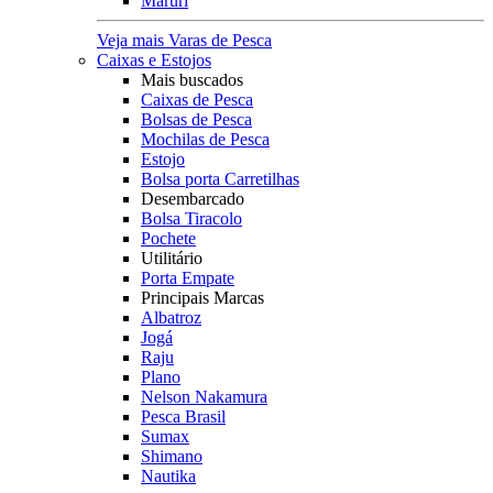
Maruri
Veja mais Varas de Pesca
Caixas e Estojos
Mais buscados
Caixas de Pesca
Bolsas de Pesca
Mochilas de Pesca
Estojo
Bolsa porta Carretilhas
Desembarcado
Bolsa Tiracolo
Pochete
Utilitário
Porta Empate
Principais Marcas
Albatroz
Jogá
Raju
Plano
Nelson Nakamura
Pesca Brasil
Sumax
Shimano
Nautika