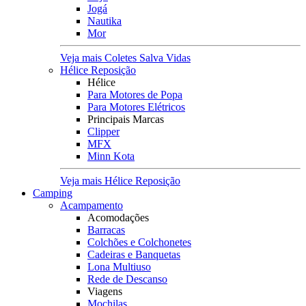
Jogá
Nautika
Mor
Veja mais Coletes Salva Vidas
Hélice Reposição
Hélice
Para Motores de Popa
Para Motores Elétricos
Principais Marcas
Clipper
MFX
Minn Kota
Veja mais Hélice Reposição
Camping
Acampamento
Acomodações
Barracas
Colchões e Colchonetes
Cadeiras e Banquetas
Lona Multiuso
Rede de Descanso
Viagens
Mochilas