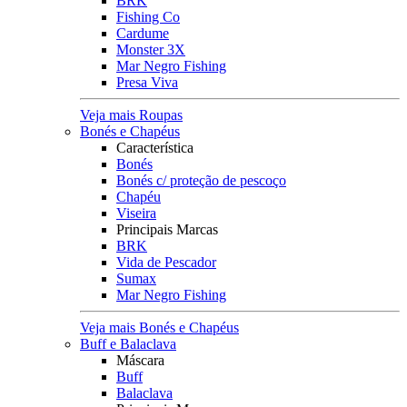
BRK
Fishing Co
Cardume
Monster 3X
Mar Negro Fishing
Presa Viva
Veja mais Roupas
Bonés e Chapéus
Característica
Bonés
Bonés c/ proteção de pescoço
Chapéu
Viseira
Principais Marcas
BRK
Vida de Pescador
Sumax
Mar Negro Fishing
Veja mais Bonés e Chapéus
Buff e Balaclava
Máscara
Buff
Balaclava