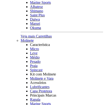
Marine Sports
Albatroz
Shimano
Saint Plus
Daiwa
Maruri
Okuma
Veja mais Carretilhas
Molinete
Característica
Micro
Leve
Médio
Pesado
Praia
Spincast
Kit com Molinete
Molinete e Vara
Acessórios
Lubrificantes
Capa Protetora
Principais Marcas
Rapala
Marine Sports