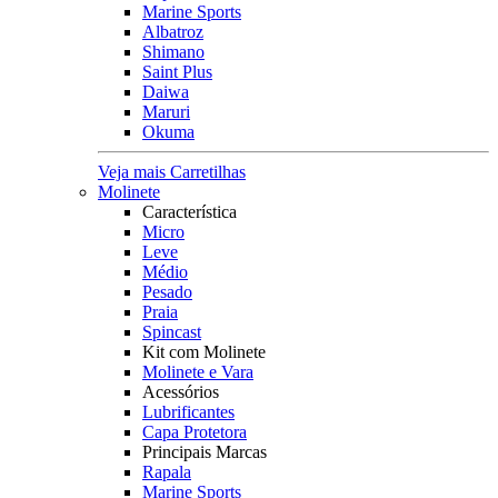
Marine Sports
Albatroz
Shimano
Saint Plus
Daiwa
Maruri
Okuma
Veja mais Carretilhas
Molinete
Característica
Micro
Leve
Médio
Pesado
Praia
Spincast
Kit com Molinete
Molinete e Vara
Acessórios
Lubrificantes
Capa Protetora
Principais Marcas
Rapala
Marine Sports