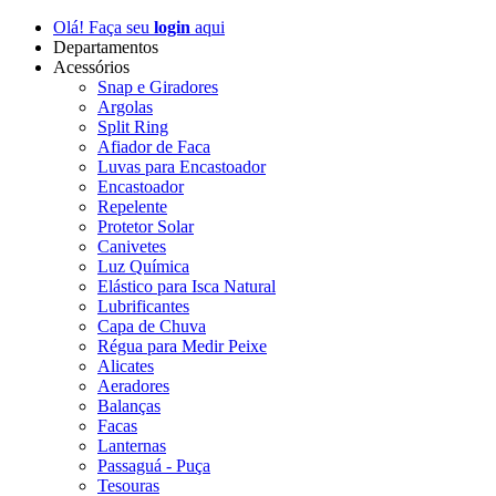
Olá! Faça seu
login
aqui
Departamentos
Acessórios
Snap e Giradores
Argolas
Split Ring
Afiador de Faca
Luvas para Encastoador
Encastoador
Repelente
Protetor Solar
Canivetes
Luz Química
Elástico para Isca Natural
Lubrificantes
Capa de Chuva
Régua para Medir Peixe
Alicates
Aeradores
Balanças
Facas
Lanternas
Passaguá - Puça
Tesouras