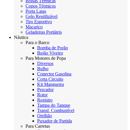
Bolsas Térmicas
Copos Térmicos
Porta Latas
Gelo Reutilizável
Tiro Esportivo
Maçarico
Geladeiras Portáteis
Náutica
Para o Barco
Bomba de Porão
Bujão Viveiro
Para Motores de Popa
Diversos
Bulbo
Conector Gasolina
Corta Circuito
Kit Mangueira
Pescador
Rotor
Registro
Tampa do Tanque
Transf. Combustível
Orelhão
Puxador de Partida
Para Carretas