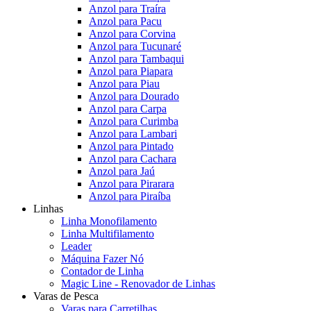
Anzol para Traíra
Anzol para Pacu
Anzol para Corvina
Anzol para Tucunaré
Anzol para Tambaqui
Anzol para Piapara
Anzol para Piau
Anzol para Dourado
Anzol para Carpa
Anzol para Curimba
Anzol para Lambari
Anzol para Pintado
Anzol para Cachara
Anzol para Jaú
Anzol para Pirarara
Anzol para Piraíba
Linhas
Linha Monofilamento
Linha Multifilamento
Leader
Máquina Fazer Nó
Contador de Linha
Magic Line - Renovador de Linhas
Varas de Pesca
Varas para Carretilhas