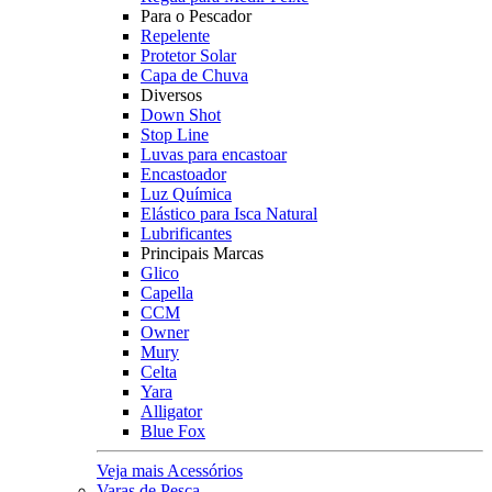
Para o Pescador
Repelente
Protetor Solar
Capa de Chuva
Diversos
Down Shot
Stop Line
Luvas para encastoar
Encastoador
Luz Química
Elástico para Isca Natural
Lubrificantes
Principais Marcas
Glico
Capella
CCM
Owner
Mury
Celta
Yara
Alligator
Blue Fox
Veja mais Acessórios
Varas de Pesca