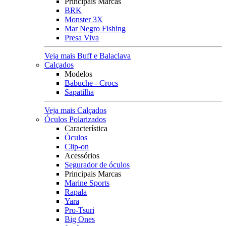
Principais Marcas
BRK
Monster 3X
Mar Negro Fishing
Presa Viva
Veja mais Buff e Balaclava
Calçados
Modelos
Babuche - Crocs
Sapatilha
Veja mais Calçados
Óculos Polarizados
Característica
Óculos
Clip-on
Acessórios
Segurador de óculos
Principais Marcas
Marine Sports
Rapala
Yara
Pro-Tsuri
Big Ones