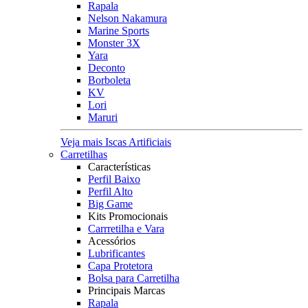
Rapala
Nelson Nakamura
Marine Sports
Monster 3X
Yara
Deconto
Borboleta
KV
Lori
Maruri
Veja mais Iscas Artificiais
Carretilhas
Características
Perfil Baixo
Perfil Alto
Big Game
Kits Promocionais
Carrretilha e Vara
Acessórios
Lubrificantes
Capa Protetora
Bolsa para Carretilha
Principais Marcas
Rapala