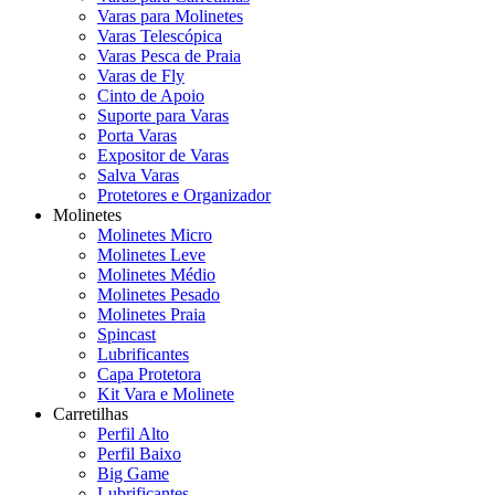
Varas para Molinetes
Varas Telescópica
Varas Pesca de Praia
Varas de Fly
Cinto de Apoio
Suporte para Varas
Porta Varas
Expositor de Varas
Salva Varas
Protetores e Organizador
Molinetes
Molinetes Micro
Molinetes Leve
Molinetes Médio
Molinetes Pesado
Molinetes Praia
Spincast
Lubrificantes
Capa Protetora
Kit Vara e Molinete
Carretilhas
Perfil Alto
Perfil Baixo
Big Game
Lubrificantes