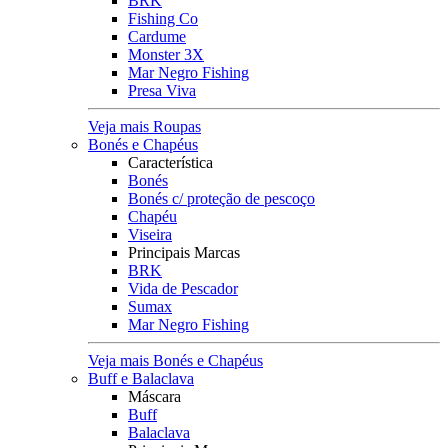
BRK
Fishing Co
Cardume
Monster 3X
Mar Negro Fishing
Presa Viva
Veja mais Roupas
Bonés e Chapéus
Característica
Bonés
Bonés c/ proteção de pescoço
Chapéu
Viseira
Principais Marcas
BRK
Vida de Pescador
Sumax
Mar Negro Fishing
Veja mais Bonés e Chapéus
Buff e Balaclava
Máscara
Buff
Balaclava