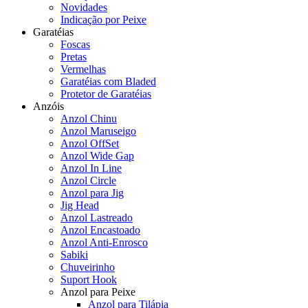
Novidades
Indicação por Peixe
Garatéias
Foscas
Pretas
Vermelhas
Garatéias com Bladed
Protetor de Garatéias
Anzóis
Anzol Chinu
Anzol Maruseigo
Anzol OffSet
Anzol Wide Gap
Anzol In Line
Anzol Circle
Anzol para Jig
Jig Head
Anzol Lastreado
Anzol Encastoado
Anzol Anti-Enrosco
Sabiki
Chuveirinho
Suport Hook
Anzol para Peixe
Anzol para Tilápia