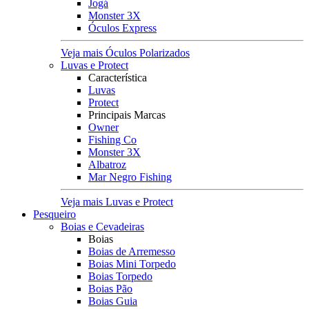
Jogá
Monster 3X
Óculos Express
Veja mais Óculos Polarizados
Luvas e Protect
Característica
Luvas
Protect
Principais Marcas
Owner
Fishing Co
Monster 3X
Albatroz
Mar Negro Fishing
Veja mais Luvas e Protect
Pesqueiro
Boias e Cevadeiras
Boias
Boias de Arremesso
Boias Mini Torpedo
Boias Torpedo
Boias Pão
Boias Guia