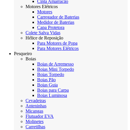
Cinta Amarração
Motores Elétricos
Motores
Carregador de Baterias
Medidor de Baterias
Capa Protetora
Colete Salva Vidas
Hélice de Reposição
Para Motores de Popa
Para Motores Elétricos
Pesqueiro
Boias
Boias de Arremesso
Boias Mini Torpedo
Boias Torpedo
Boias Pão
Boias Guia
Boias para Carpa
Boias Luminosa
Cevadeiras
Anteninhas
Miçangas
Flutuador EVA
Molinetes
Carretilhas