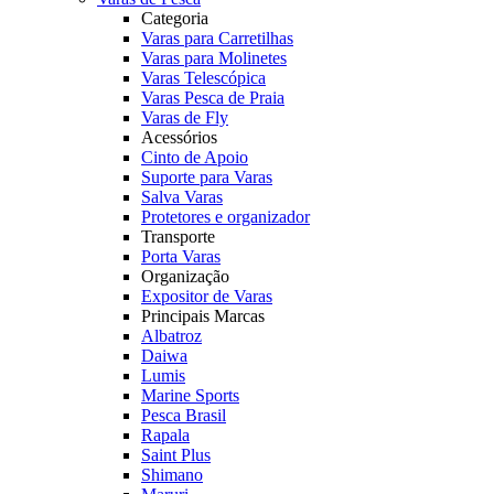
Categoria
Varas para Carretilhas
Varas para Molinetes
Varas Telescópica
Varas Pesca de Praia
Varas de Fly
Acessórios
Cinto de Apoio
Suporte para Varas
Salva Varas
Protetores e organizador
Transporte
Porta Varas
Organização
Expositor de Varas
Principais Marcas
Albatroz
Daiwa
Lumis
Marine Sports
Pesca Brasil
Rapala
Saint Plus
Shimano