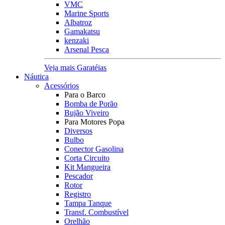
VMC
Marine Sports
Albatroz
Gamakatsu
kenzaki
Arsenal Pesca
Veja mais Garatéias
Náutica
Acessórios
Para o Barco
Bomba de Porão
Bujão Viveiro
Para Motores Popa
Diversos
Bulbo
Conector Gasolina
Corta Circuito
Kit Mangueira
Pescador
Rotor
Registro
Tampa Tanque
Transf. Combustível
Orelhão