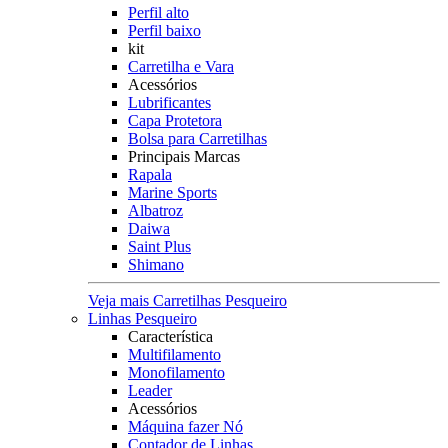
Perfil alto
Perfil baixo
kit
Carretilha e Vara
Acessórios
Lubrificantes
Capa Protetora
Bolsa para Carretilhas
Principais Marcas
Rapala
Marine Sports
Albatroz
Daiwa
Saint Plus
Shimano
Veja mais Carretilhas Pesqueiro
Linhas Pesqueiro
Característica
Multifilamento
Monofilamento
Leader
Acessórios
Máquina fazer Nó
Contador de Linhas