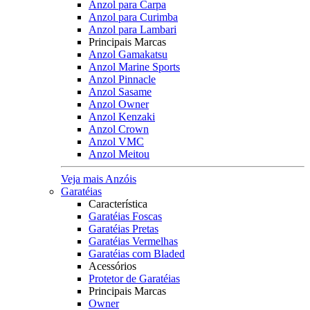
Anzol para Carpa
Anzol para Curimba
Anzol para Lambari
Principais Marcas
Anzol Gamakatsu
Anzol Marine Sports
Anzol Pinnacle
Anzol Sasame
Anzol Owner
Anzol Kenzaki
Anzol Crown
Anzol VMC
Anzol Meitou
Veja mais Anzóis
Garatéias
Característica
Garatéias Foscas
Garatéias Pretas
Garatéias Vermelhas
Garatéias com Bladed
Acessórios
Protetor de Garatéias
Principais Marcas
Owner