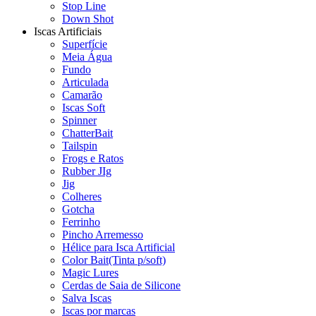
Stop Line
Down Shot
Iscas Artificiais
Superfície
Meia Água
Fundo
Articulada
Camarão
Iscas Soft
Spinner
ChatterBait
Tailspin
Frogs e Ratos
Rubber JIg
Jig
Colheres
Gotcha
Ferrinho
Pincho Arremesso
Hélice para Isca Artificial
Color Bait(Tinta p/soft)
Magic Lures
Cerdas de Saia de Silicone
Salva Iscas
Iscas por marcas