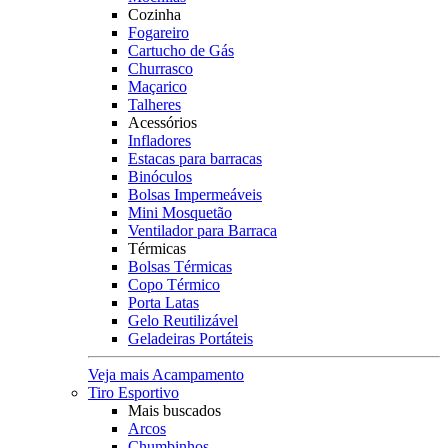
Cozinha
Fogareiro
Cartucho de Gás
Churrasco
Maçarico
Talheres
Acessórios
Infladores
Estacas para barracas
Binóculos
Bolsas Impermeáveis
Mini Mosquetão
Ventilador para Barraca
Térmicas
Bolsas Térmicas
Copo Térmico
Porta Latas
Gelo Reutilizável
Geladeiras Portáteis
Veja mais Acampamento
Tiro Esportivo
Mais buscados
Arcos
Chumbinhos