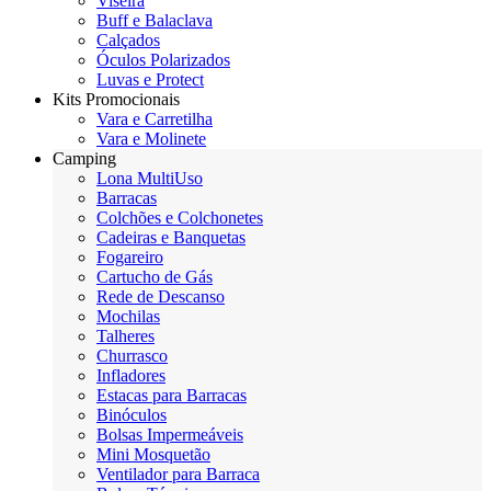
Viseira
Buff e Balaclava
Calçados
Óculos Polarizados
Luvas e Protect
Kits Promocionais
Vara e Carretilha
Vara e Molinete
Camping
Lona MultiUso
Barracas
Colchões e Colchonetes
Cadeiras e Banquetas
Fogareiro
Cartucho de Gás
Rede de Descanso
Mochilas
Talheres
Churrasco
Infladores
Estacas para Barracas
Binóculos
Bolsas Impermeáveis
Mini Mosquetão
Ventilador para Barraca