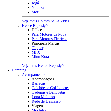
Jogá
Nautika
Mor
Veja mais Coletes Salva Vidas
Hélice Reposição
Hélice
Para Motores de Popa
Para Motores Elétricos
Principais Marcas
Clipper
MFX
Minn Kota
Veja mais Hélice Reposição
Camping
Acampamento
Acomodações
Barracas
Colchões e Colchonetes
Cadeiras e Banquetas
Lona Multiuso
Rede de Descanso
Viagens
Mochilas