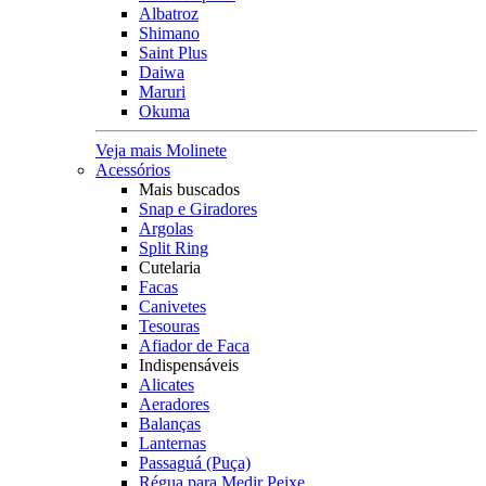
Albatroz
Shimano
Saint Plus
Daiwa
Maruri
Okuma
Veja mais Molinete
Acessórios
Mais buscados
Snap e Giradores
Argolas
Split Ring
Cutelaria
Facas
Canivetes
Tesouras
Afiador de Faca
Indispensáveis
Alicates
Aeradores
Balanças
Lanternas
Passaguá (Puça)
Régua para Medir Peixe