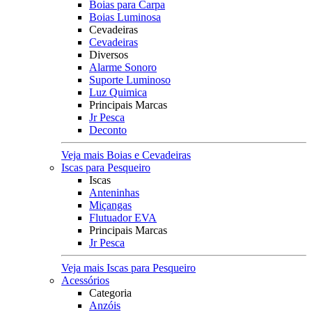
Boias para Carpa
Boias Luminosa
Cevadeiras
Cevadeiras
Diversos
Alarme Sonoro
Suporte Luminoso
Luz Quimica
Principais Marcas
Jr Pesca
Deconto
Veja mais Boias e Cevadeiras
Iscas para Pesqueiro
Iscas
Anteninhas
Miçangas
Flutuador EVA
Principais Marcas
Jr Pesca
Veja mais Iscas para Pesqueiro
Acessórios
Categoria
Anzóis