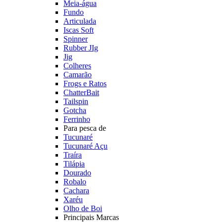
Meia-água
Fundo
Articulada
Iscas Soft
Spinner
Rubber JIg
Jig
Colheres
Camarão
Frogs e Ratos
ChatterBait
Tailspin
Gotcha
Ferrinho
Para pesca de
Tucunaré
Tucunaré Açu
Traíra
Tilápia
Dourado
Robalo
Cachara
Xaréu
Olho de Boi
Principais Marcas