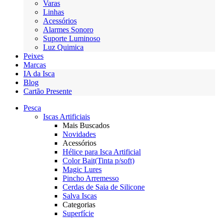
Varas
Linhas
Acessórios
Alarmes Sonoro
Suporte Luminoso
Luz Quimica
Peixes
Marcas
IA da Isca
Blog
Cartão Presente
Pesca
Iscas Artificiais
Mais Buscados
Novidades
Acessórios
Hélice para Isca Artificial
Color Bait(Tinta p/soft)
Magic Lures
Pincho Arremesso
Cerdas de Saia de Silicone
Salva Iscas
Categorias
Superfície