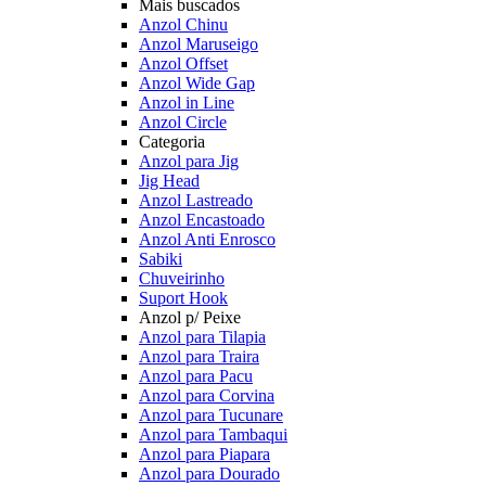
Mais buscados
Anzol Chinu
Anzol Maruseigo
Anzol Offset
Anzol Wide Gap
Anzol in Line
Anzol Circle
Categoria
Anzol para Jig
Jig Head
Anzol Lastreado
Anzol Encastoado
Anzol Anti Enrosco
Sabiki
Chuveirinho
Suport Hook
Anzol p/ Peixe
Anzol para Tilapia
Anzol para Traira
Anzol para Pacu
Anzol para Corvina
Anzol para Tucunare
Anzol para Tambaqui
Anzol para Piapara
Anzol para Dourado