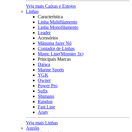
Veja mais Caixas e Estojos
Linhas
Característica
Linha Multifilamento
Linha Monofilamento
Leader
Acessórios
Máquina fazer Nó
Contador de Linhas
Magic Line(Monster 3x)
Principais Marcas
Daiwa
Marine Sports
YGK
Owner
Power Pro
Sufix
Shimano
Raiglon
Fast Line
Araty
Veja mais Linhas
Anzóis