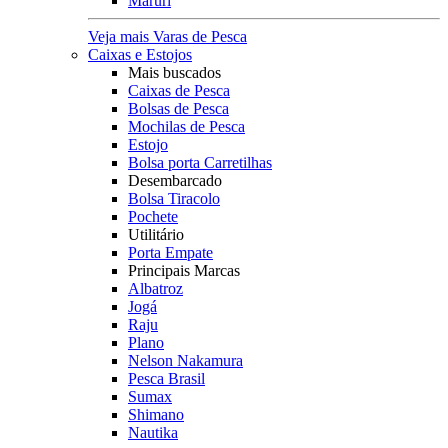
Maruri
Veja mais Varas de Pesca
Caixas e Estojos
Mais buscados
Caixas de Pesca
Bolsas de Pesca
Mochilas de Pesca
Estojo
Bolsa porta Carretilhas
Desembarcado
Bolsa Tiracolo
Pochete
Utilitário
Porta Empate
Principais Marcas
Albatroz
Jogá
Raju
Plano
Nelson Nakamura
Pesca Brasil
Sumax
Shimano
Nautika