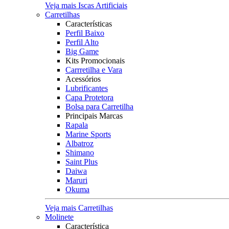
Veja mais Iscas Artificiais
Carretilhas
Características
Perfil Baixo
Perfil Alto
Big Game
Kits Promocionais
Carrretilha e Vara
Acessórios
Lubrificantes
Capa Protetora
Bolsa para Carretilha
Principais Marcas
Rapala
Marine Sports
Albatroz
Shimano
Saint Plus
Daiwa
Maruri
Okuma
Veja mais Carretilhas
Molinete
Característica