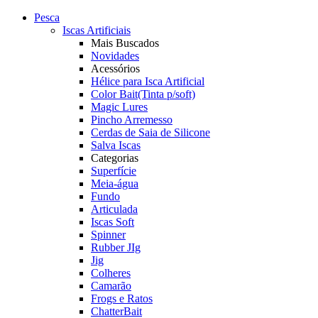
Pesca
Iscas Artificiais
Mais Buscados
Novidades
Acessórios
Hélice para Isca Artificial
Color Bait(Tinta p/soft)
Magic Lures
Pincho Arremesso
Cerdas de Saia de Silicone
Salva Iscas
Categorias
Superfície
Meia-água
Fundo
Articulada
Iscas Soft
Spinner
Rubber JIg
Jig
Colheres
Camarão
Frogs e Ratos
ChatterBait