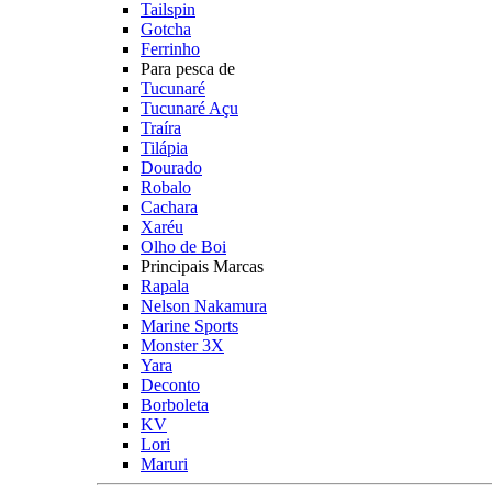
Tailspin
Gotcha
Ferrinho
Para pesca de
Tucunaré
Tucunaré Açu
Traíra
Tilápia
Dourado
Robalo
Cachara
Xaréu
Olho de Boi
Principais Marcas
Rapala
Nelson Nakamura
Marine Sports
Monster 3X
Yara
Deconto
Borboleta
KV
Lori
Maruri