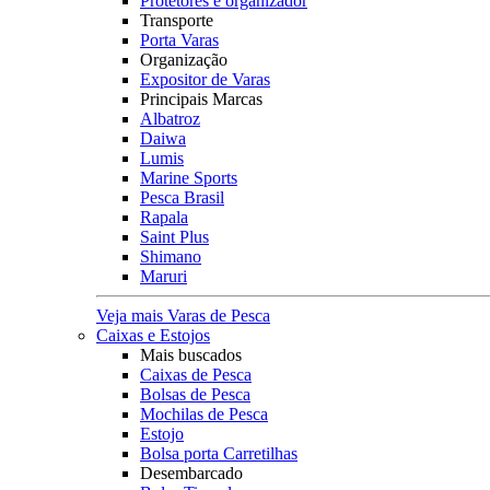
Protetores e organizador
Transporte
Porta Varas
Organização
Expositor de Varas
Principais Marcas
Albatroz
Daiwa
Lumis
Marine Sports
Pesca Brasil
Rapala
Saint Plus
Shimano
Maruri
Veja mais Varas de Pesca
Caixas e Estojos
Mais buscados
Caixas de Pesca
Bolsas de Pesca
Mochilas de Pesca
Estojo
Bolsa porta Carretilhas
Desembarcado