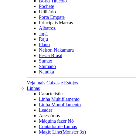
Bolsa Tiracolo
Pochete
Utilitário
Porta Empate
Principais Marcas
Albatroz
Jogá
Raju
Plano
Nelson Nakamura
Pesca Brasil
Sumax
Shimano
Nautika
Veja mais Caixas e Estojos
Linhas
Característica
Linha Multifilamento
Linha Monofilamento
Leader
Acessórios
Máquina fazer Nó
Contador de Linhas
Magic Line(Monster 3x)