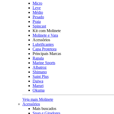
Micro
Leve
Médio
Pesado
Praia
Spincast
Kit com Molinete
Molinete e Vara
Acessórios
Lubrificantes
Capa Protetora
Principais Marcas
Rapala
Marine Sports
Albatroz
Shimano
Saint Plus
Daiwa
Maruri
Okuma
Veja mais Molinete
Acessórios
Mais buscados
Snap e Giradores