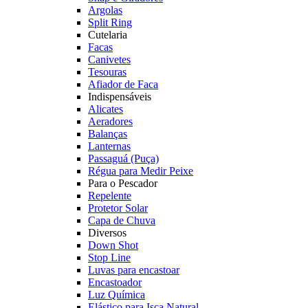
Argolas
Split Ring
Cutelaria
Facas
Canivetes
Tesouras
Afiador de Faca
Indispensáveis
Alicates
Aeradores
Balanças
Lanternas
Passaguá (Puça)
Régua para Medir Peixe
Para o Pescador
Repelente
Protetor Solar
Capa de Chuva
Diversos
Down Shot
Stop Line
Luvas para encastoar
Encastoador
Luz Química
Elástico para Isca Natural