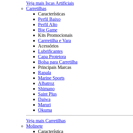
Veja mais Iscas Artificiais
Carretilhas
Características
Perfil Baixo
Perfil Alto
Big Game
Kits Promocionais
Carrretilha e Vara
Acessórios
Lubrificantes
Capa Protetora
Bolsa para Carretilha
Principais Marcas
Rapala
Marine Sports
Albatroz
Shimano
Saint Plus
Daiwa
Maruri
Okuma
Veja mais Carretilhas
Molinete
Característica