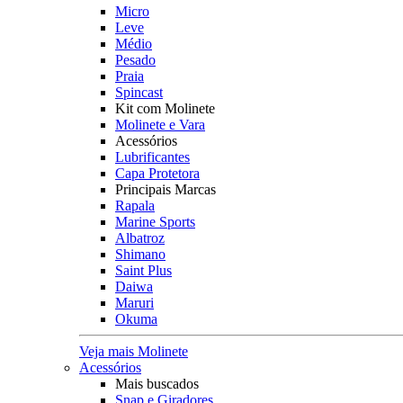
Micro
Leve
Médio
Pesado
Praia
Spincast
Kit com Molinete
Molinete e Vara
Acessórios
Lubrificantes
Capa Protetora
Principais Marcas
Rapala
Marine Sports
Albatroz
Shimano
Saint Plus
Daiwa
Maruri
Okuma
Veja mais Molinete
Acessórios
Mais buscados
Snap e Giradores