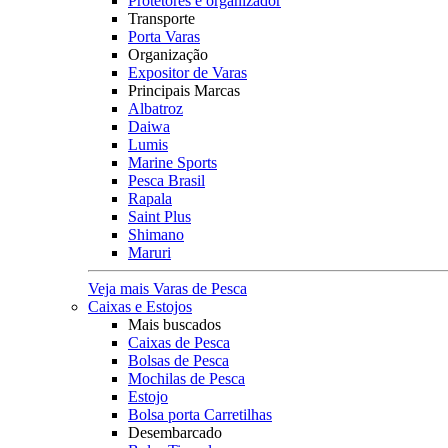
Protetores e organizador
Transporte
Porta Varas
Organização
Expositor de Varas
Principais Marcas
Albatroz
Daiwa
Lumis
Marine Sports
Pesca Brasil
Rapala
Saint Plus
Shimano
Maruri
Veja mais Varas de Pesca
Caixas e Estojos
Mais buscados
Caixas de Pesca
Bolsas de Pesca
Mochilas de Pesca
Estojo
Bolsa porta Carretilhas
Desembarcado