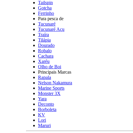
Tailspin
Gotcha
Ferrinho
Para pesca de
Tucunaré
Tucunaré Açu
Traíra
Tilápia
Dourado
Robalo
Cachara
Xaréu
Olho de Boi
Principais Marcas
Rapala
Nelson Nakamura
Marine Sports
Monster 3X
Yara
Deconto
Borboleta
KV
Lori
Maruri