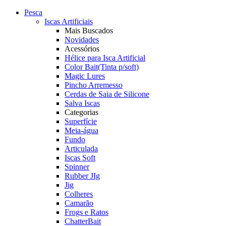
Pesca
Iscas Artificiais
Mais Buscados
Novidades
Acessórios
Hélice para Isca Artificial
Color Bait(Tinta p/soft)
Magic Lures
Pincho Arremesso
Cerdas de Saia de Silicone
Salva Iscas
Categorias
Superfície
Meia-água
Fundo
Articulada
Iscas Soft
Spinner
Rubber JIg
Jig
Colheres
Camarão
Frogs e Ratos
ChatterBait