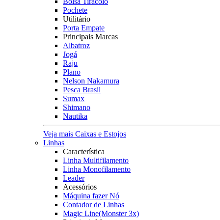
Bolsa Tiracolo
Pochete
Utilitário
Porta Empate
Principais Marcas
Albatroz
Jogá
Raju
Plano
Nelson Nakamura
Pesca Brasil
Sumax
Shimano
Nautika
Veja mais Caixas e Estojos
Linhas
Característica
Linha Multifilamento
Linha Monofilamento
Leader
Acessórios
Máquina fazer Nó
Contador de Linhas
Magic Line(Monster 3x)