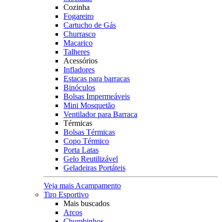
Cozinha
Fogareiro
Cartucho de Gás
Churrasco
Maçarico
Talheres
Acessórios
Infladores
Estacas para barracas
Binóculos
Bolsas Impermeáveis
Mini Mosquetão
Ventilador para Barraca
Térmicas
Bolsas Térmicas
Copo Térmico
Porta Latas
Gelo Reutilizável
Geladeiras Portáteis
Veja mais Acampamento
Tiro Esportivo
Mais buscados
Arcos
Chumbinhos