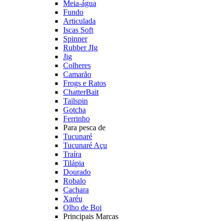
Meia-água
Fundo
Articulada
Iscas Soft
Spinner
Rubber JIg
Jig
Colheres
Camarão
Frogs e Ratos
ChatterBait
Tailspin
Gotcha
Ferrinho
Para pesca de
Tucunaré
Tucunaré Açu
Traíra
Tilápia
Dourado
Robalo
Cachara
Xaréu
Olho de Boi
Principais Marcas