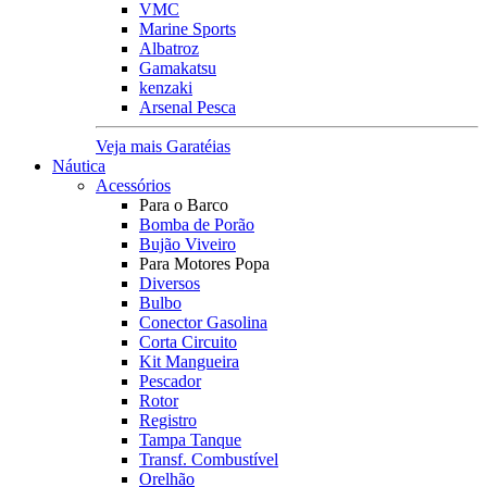
VMC
Marine Sports
Albatroz
Gamakatsu
kenzaki
Arsenal Pesca
Veja mais Garatéias
Náutica
Acessórios
Para o Barco
Bomba de Porão
Bujão Viveiro
Para Motores Popa
Diversos
Bulbo
Conector Gasolina
Corta Circuito
Kit Mangueira
Pescador
Rotor
Registro
Tampa Tanque
Transf. Combustível
Orelhão