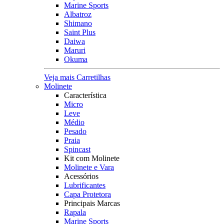
Marine Sports
Albatroz
Shimano
Saint Plus
Daiwa
Maruri
Okuma
Veja mais Carretilhas
Molinete
Característica
Micro
Leve
Médio
Pesado
Praia
Spincast
Kit com Molinete
Molinete e Vara
Acessórios
Lubrificantes
Capa Protetora
Principais Marcas
Rapala
Marine Sports