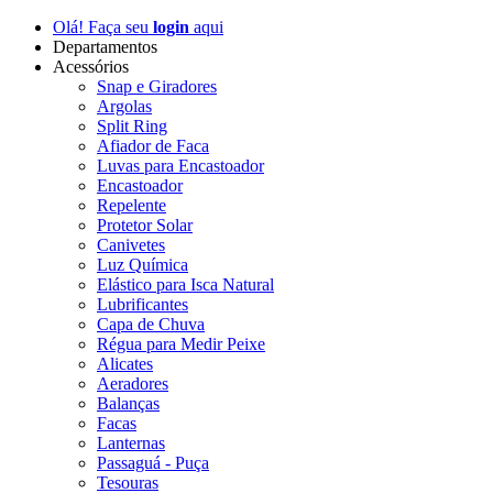
Olá! Faça seu
login
aqui
Departamentos
Acessórios
Snap e Giradores
Argolas
Split Ring
Afiador de Faca
Luvas para Encastoador
Encastoador
Repelente
Protetor Solar
Canivetes
Luz Química
Elástico para Isca Natural
Lubrificantes
Capa de Chuva
Régua para Medir Peixe
Alicates
Aeradores
Balanças
Facas
Lanternas
Passaguá - Puça
Tesouras