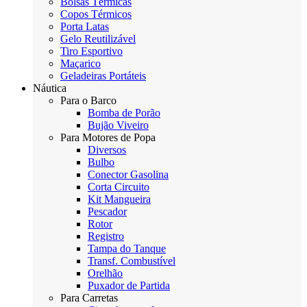
Bolsas Térmicas
Copos Térmicos
Porta Latas
Gelo Reutilizável
Tiro Esportivo
Maçarico
Geladeiras Portáteis
Náutica
Para o Barco
Bomba de Porão
Bujão Viveiro
Para Motores de Popa
Diversos
Bulbo
Conector Gasolina
Corta Circuito
Kit Mangueira
Pescador
Rotor
Registro
Tampa do Tanque
Transf. Combustível
Orelhão
Puxador de Partida
Para Carretas