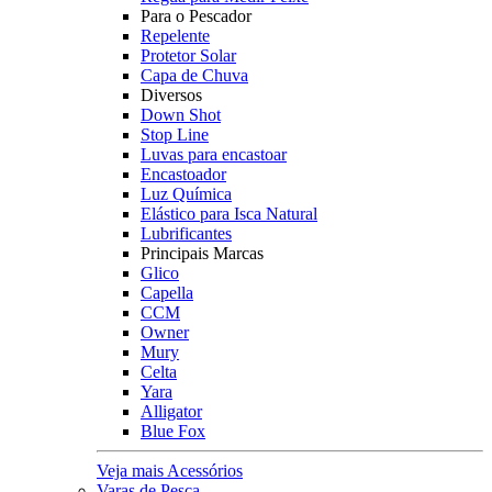
Para o Pescador
Repelente
Protetor Solar
Capa de Chuva
Diversos
Down Shot
Stop Line
Luvas para encastoar
Encastoador
Luz Química
Elástico para Isca Natural
Lubrificantes
Principais Marcas
Glico
Capella
CCM
Owner
Mury
Celta
Yara
Alligator
Blue Fox
Veja mais Acessórios
Varas de Pesca