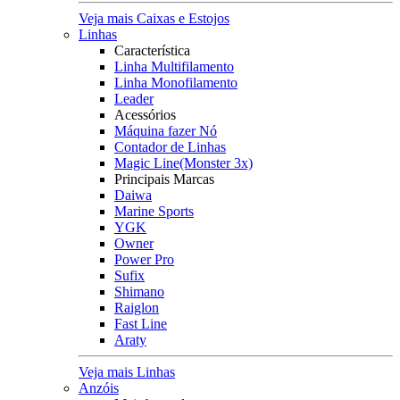
Veja mais Caixas e Estojos
Linhas
Característica
Linha Multifilamento
Linha Monofilamento
Leader
Acessórios
Máquina fazer Nó
Contador de Linhas
Magic Line(Monster 3x)
Principais Marcas
Daiwa
Marine Sports
YGK
Owner
Power Pro
Sufix
Shimano
Raiglon
Fast Line
Araty
Veja mais Linhas
Anzóis