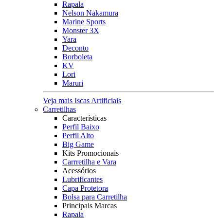
Rapala
Nelson Nakamura
Marine Sports
Monster 3X
Yara
Deconto
Borboleta
KV
Lori
Maruri
Veja mais Iscas Artificiais
Carretilhas
Características
Perfil Baixo
Perfil Alto
Big Game
Kits Promocionais
Carrretilha e Vara
Acessórios
Lubrificantes
Capa Protetora
Bolsa para Carretilha
Principais Marcas
Rapala