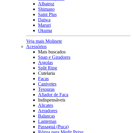
Albatroz
Shimano
Saint Plus
Daiwa
Maruri
Okuma
Veja mais Molinete
Acessórios
Mais buscados
Snap e Giradores
Argolas
Split Ring
Cutelaria
Facas
Canivetes
Tesouras
Afiador de Faca
Indispensáveis
Alicates
Aeradores
Balanças
Lanternas
Passaguá (Puça)
Régua para Medir Peixe