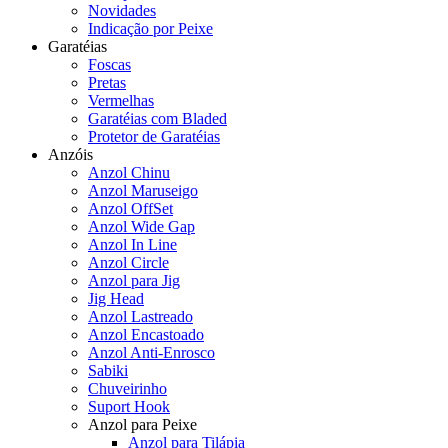
Novidades
Indicação por Peixe
Garatéias
Foscas
Pretas
Vermelhas
Garatéias com Bladed
Protetor de Garatéias
Anzóis
Anzol Chinu
Anzol Maruseigo
Anzol OffSet
Anzol Wide Gap
Anzol In Line
Anzol Circle
Anzol para Jig
Jig Head
Anzol Lastreado
Anzol Encastoado
Anzol Anti-Enrosco
Sabiki
Chuveirinho
Suport Hook
Anzol para Peixe
Anzol para Tilápia