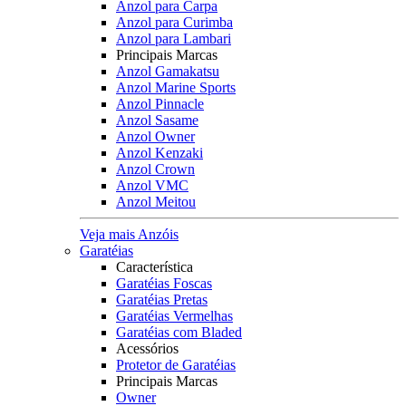
Anzol para Carpa
Anzol para Curimba
Anzol para Lambari
Principais Marcas
Anzol Gamakatsu
Anzol Marine Sports
Anzol Pinnacle
Anzol Sasame
Anzol Owner
Anzol Kenzaki
Anzol Crown
Anzol VMC
Anzol Meitou
Veja mais Anzóis
Garatéias
Característica
Garatéias Foscas
Garatéias Pretas
Garatéias Vermelhas
Garatéias com Bladed
Acessórios
Protetor de Garatéias
Principais Marcas
Owner