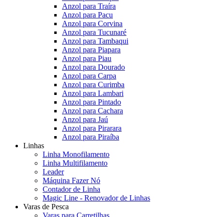
Anzol para Traíra
Anzol para Pacu
Anzol para Corvina
Anzol para Tucunaré
Anzol para Tambaqui
Anzol para Piapara
Anzol para Piau
Anzol para Dourado
Anzol para Carpa
Anzol para Curimba
Anzol para Lambari
Anzol para Pintado
Anzol para Cachara
Anzol para Jaú
Anzol para Pirarara
Anzol para Piraíba
Linhas
Linha Monofilamento
Linha Multifilamento
Leader
Máquina Fazer Nó
Contador de Linha
Magic Line - Renovador de Linhas
Varas de Pesca
Varas para Carretilhas