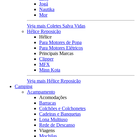
Jogá
Nautika
Mor
Veja mais Coletes Salva Vidas
Hélice Reposição
Hélice
Para Motores de Popa
Para Motores Elétricos
Principais Marcas
Clipper
MFX
Minn Kota
Veja mais Hélice Reposição
Camping
Acampamento
Acomodações
Barracas
Colchões e Colchonetes
Cadeiras e Banquetas
Lona Multiuso
Rede de Descanso
Viagens
Mochilas