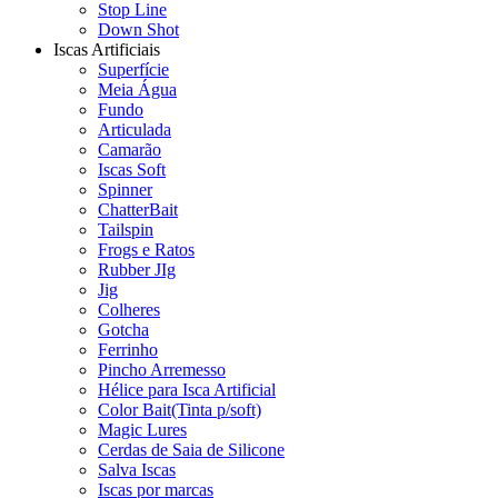
Stop Line
Down Shot
Iscas Artificiais
Superfície
Meia Água
Fundo
Articulada
Camarão
Iscas Soft
Spinner
ChatterBait
Tailspin
Frogs e Ratos
Rubber JIg
Jig
Colheres
Gotcha
Ferrinho
Pincho Arremesso
Hélice para Isca Artificial
Color Bait(Tinta p/soft)
Magic Lures
Cerdas de Saia de Silicone
Salva Iscas
Iscas por marcas