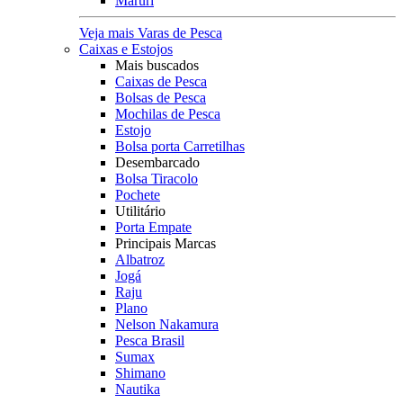
Maruri
Veja mais Varas de Pesca
Caixas e Estojos
Mais buscados
Caixas de Pesca
Bolsas de Pesca
Mochilas de Pesca
Estojo
Bolsa porta Carretilhas
Desembarcado
Bolsa Tiracolo
Pochete
Utilitário
Porta Empate
Principais Marcas
Albatroz
Jogá
Raju
Plano
Nelson Nakamura
Pesca Brasil
Sumax
Shimano
Nautika