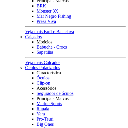
Principais Marcas
BRK
Monster 3X
Mar Negro Fishing
Presa Viva
Veja mais Buff e Balaclava
Calçados
Modelos
Babuche - Crocs
Sapatilha
Veja mais Calçados
Óculos Polarizados
Característica
Óculos
Clip-on
Acessórios
Segurador de óculos
Principais Marcas
Marine Sports
Rapala
Yara
Pro-Tsuri
Big Ones