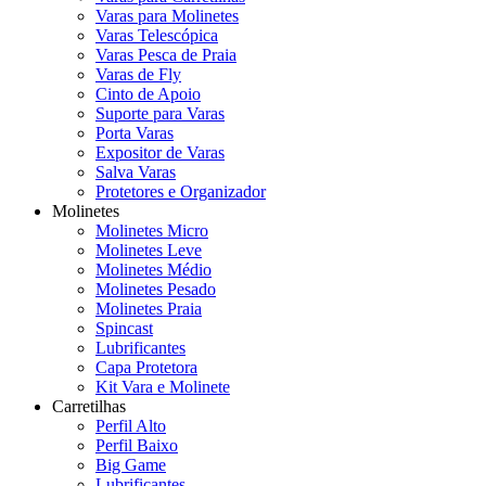
Varas para Molinetes
Varas Telescópica
Varas Pesca de Praia
Varas de Fly
Cinto de Apoio
Suporte para Varas
Porta Varas
Expositor de Varas
Salva Varas
Protetores e Organizador
Molinetes
Molinetes Micro
Molinetes Leve
Molinetes Médio
Molinetes Pesado
Molinetes Praia
Spincast
Lubrificantes
Capa Protetora
Kit Vara e Molinete
Carretilhas
Perfil Alto
Perfil Baixo
Big Game
Lubrificantes