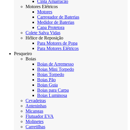
Cinta Amarração
Motores Elétricos
Motores
Carregador de Baterias
Medidor de Baterias
Capa Protetora
Colete Salva Vidas
Hélice de Reposição
Para Motores de Popa
Para Motores Elétricos
Pesqueiro
Boias
Boias de Arremesso
Boias Mini Torpedo
Boias Torpedo
Boias Pão
Boias Guia
Boias para Carpa
Boias Luminosa
Cevadeiras
Anteninhas
Miçangas
Flutuador EVA
Molinetes
Carretilhas