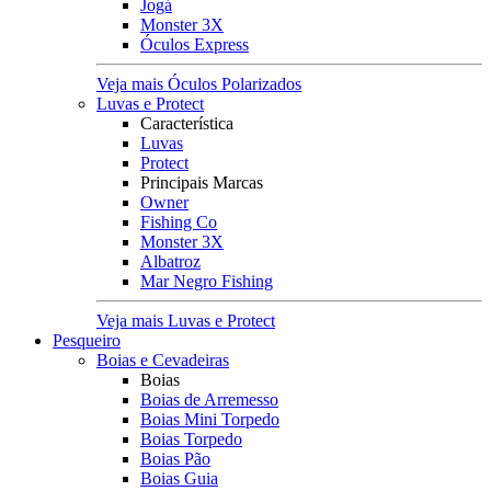
Jogá
Monster 3X
Óculos Express
Veja mais Óculos Polarizados
Luvas e Protect
Característica
Luvas
Protect
Principais Marcas
Owner
Fishing Co
Monster 3X
Albatroz
Mar Negro Fishing
Veja mais Luvas e Protect
Pesqueiro
Boias e Cevadeiras
Boias
Boias de Arremesso
Boias Mini Torpedo
Boias Torpedo
Boias Pão
Boias Guia