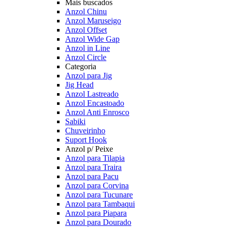
Mais buscados
Anzol Chinu
Anzol Maruseigo
Anzol Offset
Anzol Wide Gap
Anzol in Line
Anzol Circle
Categoria
Anzol para Jig
Jig Head
Anzol Lastreado
Anzol Encastoado
Anzol Anti Enrosco
Sabiki
Chuveirinho
Suport Hook
Anzol p/ Peixe
Anzol para Tilapia
Anzol para Traira
Anzol para Pacu
Anzol para Corvina
Anzol para Tucunare
Anzol para Tambaqui
Anzol para Piapara
Anzol para Dourado