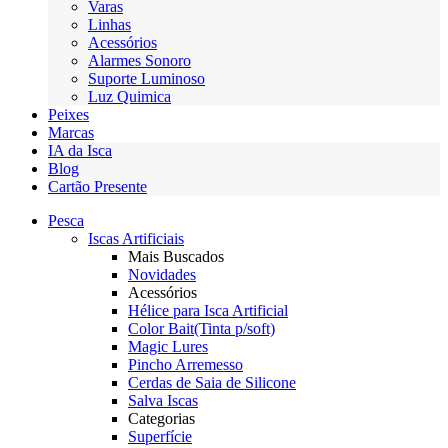
Varas
Linhas
Acessórios
Alarmes Sonoro
Suporte Luminoso
Luz Quimica
Peixes
Marcas
IA da Isca
Blog
Cartão Presente
Pesca
Iscas Artificiais
Mais Buscados
Novidades
Acessórios
Hélice para Isca Artificial
Color Bait(Tinta p/soft)
Magic Lures
Pincho Arremesso
Cerdas de Saia de Silicone
Salva Iscas
Categorias
Superfície