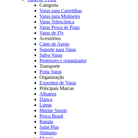
Categoria
Varas para Carretilhas
Varas para Molinetes
Varas Telescópica
Varas Pesca de Praia
Varas de Fly
Acessórios
Cinto de Apoio
Suporte para Varas
Salva Varas
Protetores e organizador
Transporte
Porta Varas
Organização
Expositor de Varas
Principais Marcas
Albatroz
Daiwa
Lumis
Marine Sports
Pesca Brasil
Rapala
Saint Plus
Shimano