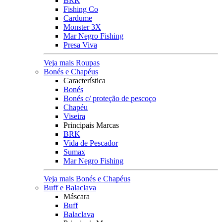
BRK
Fishing Co
Cardume
Monster 3X
Mar Negro Fishing
Presa Viva
Veja mais Roupas
Bonés e Chapéus
Característica
Bonés
Bonés c/ proteção de pescoço
Chapéu
Viseira
Principais Marcas
BRK
Vida de Pescador
Sumax
Mar Negro Fishing
Veja mais Bonés e Chapéus
Buff e Balaclava
Máscara
Buff
Balaclava