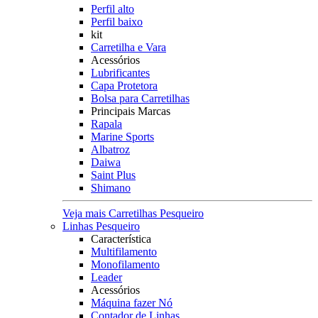
Perfil alto
Perfil baixo
kit
Carretilha e Vara
Acessórios
Lubrificantes
Capa Protetora
Bolsa para Carretilhas
Principais Marcas
Rapala
Marine Sports
Albatroz
Daiwa
Saint Plus
Shimano
Veja mais Carretilhas Pesqueiro
Linhas Pesqueiro
Característica
Multifilamento
Monofilamento
Leader
Acessórios
Máquina fazer Nó
Contador de Linhas