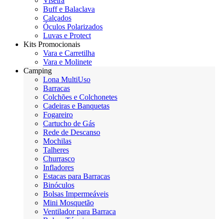
Viseira
Buff e Balaclava
Calçados
Óculos Polarizados
Luvas e Protect
Kits Promocionais
Vara e Carretilha
Vara e Molinete
Camping
Lona MultiUso
Barracas
Colchões e Colchonetes
Cadeiras e Banquetas
Fogareiro
Cartucho de Gás
Rede de Descanso
Mochilas
Talheres
Churrasco
Infladores
Estacas para Barracas
Binóculos
Bolsas Impermeáveis
Mini Mosquetão
Ventilador para Barraca