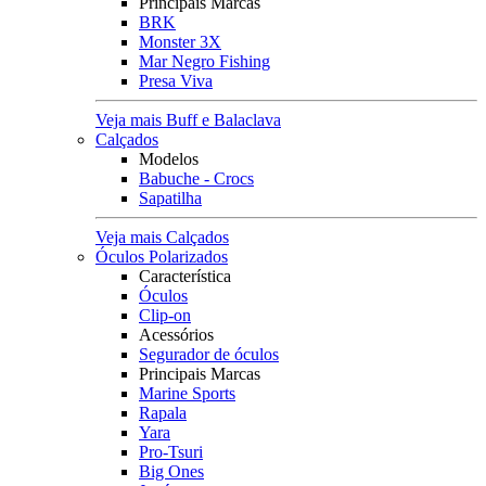
Principais Marcas
BRK
Monster 3X
Mar Negro Fishing
Presa Viva
Veja mais Buff e Balaclava
Calçados
Modelos
Babuche - Crocs
Sapatilha
Veja mais Calçados
Óculos Polarizados
Característica
Óculos
Clip-on
Acessórios
Segurador de óculos
Principais Marcas
Marine Sports
Rapala
Yara
Pro-Tsuri
Big Ones