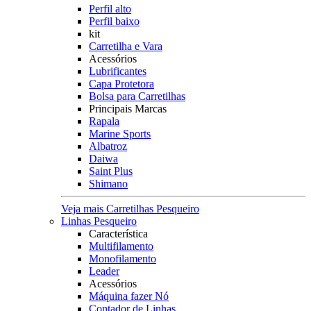
Perfil alto
Perfil baixo
kit
Carretilha e Vara
Acessórios
Lubrificantes
Capa Protetora
Bolsa para Carretilhas
Principais Marcas
Rapala
Marine Sports
Albatroz
Daiwa
Saint Plus
Shimano
Veja mais Carretilhas Pesqueiro
Linhas Pesqueiro
Característica
Multifilamento
Monofilamento
Leader
Acessórios
Máquina fazer Nó
Contador de Linhas