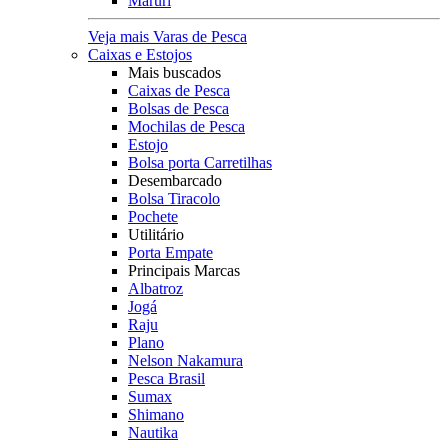
Maruri
Veja mais Varas de Pesca
Caixas e Estojos
Mais buscados
Caixas de Pesca
Bolsas de Pesca
Mochilas de Pesca
Estojo
Bolsa porta Carretilhas
Desembarcado
Bolsa Tiracolo
Pochete
Utilitário
Porta Empate
Principais Marcas
Albatroz
Jogá
Raju
Plano
Nelson Nakamura
Pesca Brasil
Sumax
Shimano
Nautika