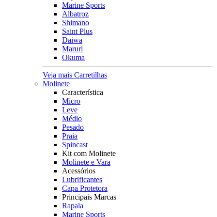
Marine Sports
Albatroz
Shimano
Saint Plus
Daiwa
Maruri
Okuma
Veja mais Carretilhas
Molinete
Característica
Micro
Leve
Médio
Pesado
Praia
Spincast
Kit com Molinete
Molinete e Vara
Acessórios
Lubrificantes
Capa Protetora
Principais Marcas
Rapala
Marine Sports