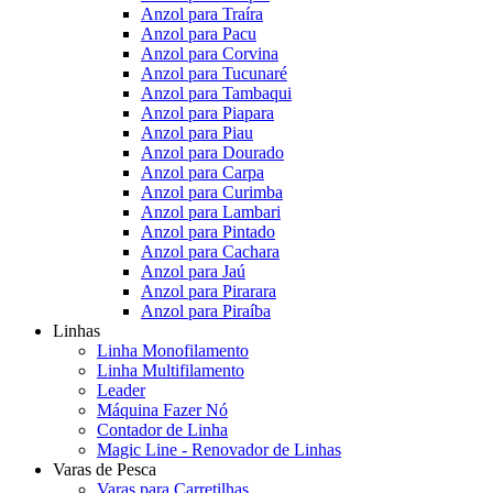
Anzol para Traíra
Anzol para Pacu
Anzol para Corvina
Anzol para Tucunaré
Anzol para Tambaqui
Anzol para Piapara
Anzol para Piau
Anzol para Dourado
Anzol para Carpa
Anzol para Curimba
Anzol para Lambari
Anzol para Pintado
Anzol para Cachara
Anzol para Jaú
Anzol para Pirarara
Anzol para Piraíba
Linhas
Linha Monofilamento
Linha Multifilamento
Leader
Máquina Fazer Nó
Contador de Linha
Magic Line - Renovador de Linhas
Varas de Pesca
Varas para Carretilhas