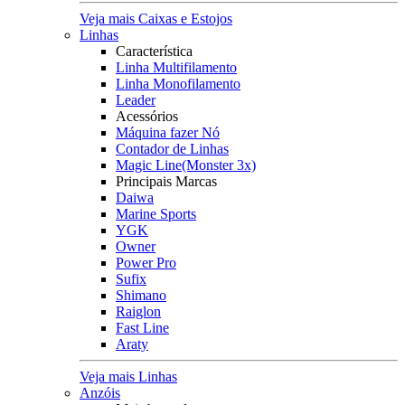
Veja mais Caixas e Estojos
Linhas
Característica
Linha Multifilamento
Linha Monofilamento
Leader
Acessórios
Máquina fazer Nó
Contador de Linhas
Magic Line(Monster 3x)
Principais Marcas
Daiwa
Marine Sports
YGK
Owner
Power Pro
Sufix
Shimano
Raiglon
Fast Line
Araty
Veja mais Linhas
Anzóis