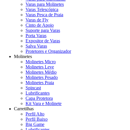
Varas para Molinetes
Varas Telescópica
Varas Pesca de Praia
Varas de Fly
Cinto de Apoio
Suporte para Varas
Porta Varas
Expositor de Varas
Salva Varas
Protetores e Organizador
Molinetes
Molinetes Micro
Molinetes Leve
Molinetes Médio
Molinetes Pesado
Molinetes Praia
Spincast
Lubrificantes
Capa Protetora
Kit Vara e Molinete
Carretilhas
Perfil Alto
Perfil Baixo
Big Game
Lubrificantes