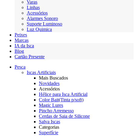
Varas
Linhas
Acessórios
Alarmes Sonoro
Suporte Luminoso
Luz Quimica
Peixes
Marcas
IA da Isca
Blog
Cartão Presente
Pesca
Iscas Artificiais
Mais Buscados
Novidades
Acessórios
Hélice para Isca Artificial
Color Bait(Tinta p/soft)
Magic Lures
Pincho Arremesso
Cerdas de Saia de Silicone
Salva Iscas
Categorias
Superfície