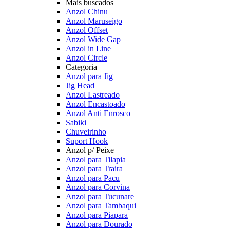
Mais buscados
Anzol Chinu
Anzol Maruseigo
Anzol Offset
Anzol Wide Gap
Anzol in Line
Anzol Circle
Categoria
Anzol para Jig
Jig Head
Anzol Lastreado
Anzol Encastoado
Anzol Anti Enrosco
Sabiki
Chuveirinho
Suport Hook
Anzol p/ Peixe
Anzol para Tilapia
Anzol para Traira
Anzol para Pacu
Anzol para Corvina
Anzol para Tucunare
Anzol para Tambaqui
Anzol para Piapara
Anzol para Dourado