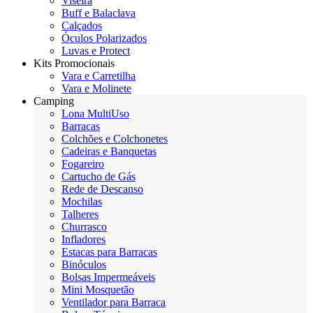
Viseira
Buff e Balaclava
Calçados
Óculos Polarizados
Luvas e Protect
Kits Promocionais
Vara e Carretilha
Vara e Molinete
Camping
Lona MultiUso
Barracas
Colchões e Colchonetes
Cadeiras e Banquetas
Fogareiro
Cartucho de Gás
Rede de Descanso
Mochilas
Talheres
Churrasco
Infladores
Estacas para Barracas
Binóculos
Bolsas Impermeáveis
Mini Mosquetão
Ventilador para Barraca