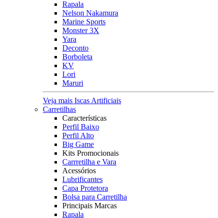
Rapala
Nelson Nakamura
Marine Sports
Monster 3X
Yara
Deconto
Borboleta
KV
Lori
Maruri
Veja mais Iscas Artificiais
Carretilhas
Características
Perfil Baixo
Perfil Alto
Big Game
Kits Promocionais
Carrretilha e Vara
Acessórios
Lubrificantes
Capa Protetora
Bolsa para Carretilha
Principais Marcas
Rapala