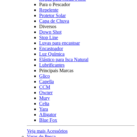
Para o Pescador
Repelente
Protetor Solar
Capa de Chuva
Diversos
Down Shot
Stop Line
Luvas para encastoar
Encastoador
Luz Química
Elástico para Isca Natural
Lubrificantes
Principais Marcas
Glico
Capella
CCM
Owner
Mury
Celta
Yara
Alligator
Blue Fox
Veja mais Acessórios
Varas de Pesca