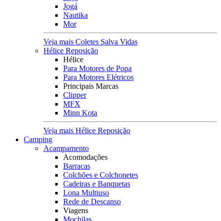
Jogá
Nautika
Mor
Veja mais Coletes Salva Vidas
Hélice Reposição
Hélice
Para Motores de Popa
Para Motores Elétricos
Principais Marcas
Clipper
MFX
Minn Kota
Veja mais Hélice Reposição
Camping
Acampamento
Acomodações
Barracas
Colchões e Colchonetes
Cadeiras e Banquetas
Lona Multiuso
Rede de Descanso
Viagens
Mochilas