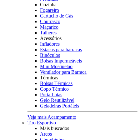
Cozinha
Fogareiro
Cartucho de Gás
Churrasco
Maçarico
Talheres
Acessórios
Infladores
Estacas para barracas
Binóculos
Bolsas Impermeáveis
Mini Mosquetão
Ventilador para Barraca
Térmicas
Bolsas Térmicas
Copo Térmico
Porta Latas
Gelo Reutilizável
Geladeiras Portáteis
Veja mais Acampamento
Tiro Esportivo
Mais buscados
Arcos
Chumbinhos