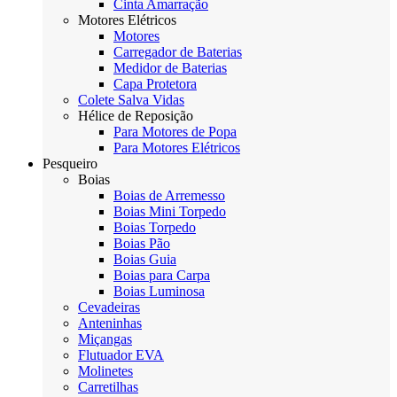
Cinta Amarração
Motores Elétricos
Motores
Carregador de Baterias
Medidor de Baterias
Capa Protetora
Colete Salva Vidas
Hélice de Reposição
Para Motores de Popa
Para Motores Elétricos
Pesqueiro
Boias
Boias de Arremesso
Boias Mini Torpedo
Boias Torpedo
Boias Pão
Boias Guia
Boias para Carpa
Boias Luminosa
Cevadeiras
Anteninhas
Miçangas
Flutuador EVA
Molinetes
Carretilhas