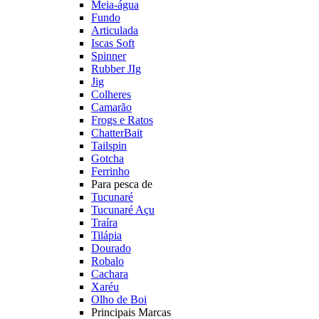
Meia-água
Fundo
Articulada
Iscas Soft
Spinner
Rubber JIg
Jig
Colheres
Camarão
Frogs e Ratos
ChatterBait
Tailspin
Gotcha
Ferrinho
Para pesca de
Tucunaré
Tucunaré Açu
Traíra
Tilápia
Dourado
Robalo
Cachara
Xaréu
Olho de Boi
Principais Marcas