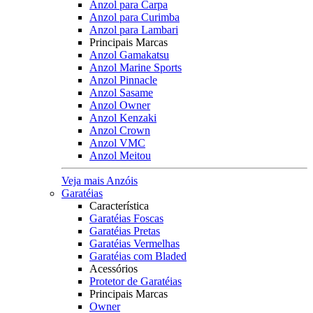
Anzol para Carpa
Anzol para Curimba
Anzol para Lambari
Principais Marcas
Anzol Gamakatsu
Anzol Marine Sports
Anzol Pinnacle
Anzol Sasame
Anzol Owner
Anzol Kenzaki
Anzol Crown
Anzol VMC
Anzol Meitou
Veja mais Anzóis
Garatéias
Característica
Garatéias Foscas
Garatéias Pretas
Garatéias Vermelhas
Garatéias com Bladed
Acessórios
Protetor de Garatéias
Principais Marcas
Owner