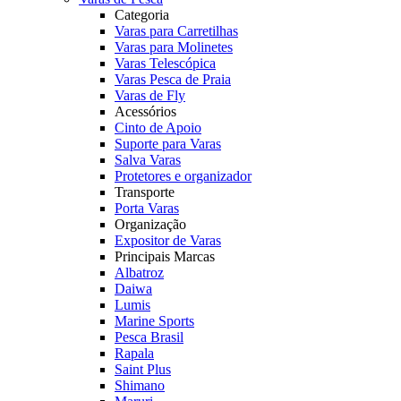
Categoria
Varas para Carretilhas
Varas para Molinetes
Varas Telescópica
Varas Pesca de Praia
Varas de Fly
Acessórios
Cinto de Apoio
Suporte para Varas
Salva Varas
Protetores e organizador
Transporte
Porta Varas
Organização
Expositor de Varas
Principais Marcas
Albatroz
Daiwa
Lumis
Marine Sports
Pesca Brasil
Rapala
Saint Plus
Shimano