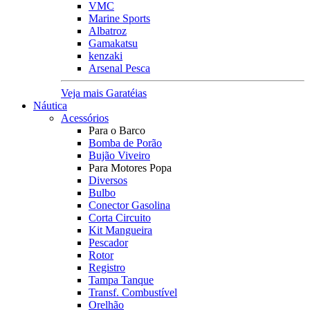
VMC
Marine Sports
Albatroz
Gamakatsu
kenzaki
Arsenal Pesca
Veja mais Garatéias
Náutica
Acessórios
Para o Barco
Bomba de Porão
Bujão Viveiro
Para Motores Popa
Diversos
Bulbo
Conector Gasolina
Corta Circuito
Kit Mangueira
Pescador
Rotor
Registro
Tampa Tanque
Transf. Combustível
Orelhão