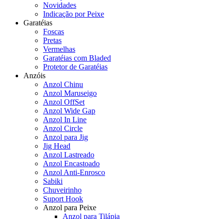
Novidades
Indicação por Peixe
Garatéias
Foscas
Pretas
Vermelhas
Garatéias com Bladed
Protetor de Garatéias
Anzóis
Anzol Chinu
Anzol Maruseigo
Anzol OffSet
Anzol Wide Gap
Anzol In Line
Anzol Circle
Anzol para Jig
Jig Head
Anzol Lastreado
Anzol Encastoado
Anzol Anti-Enrosco
Sabiki
Chuveirinho
Suport Hook
Anzol para Peixe
Anzol para Tilápia