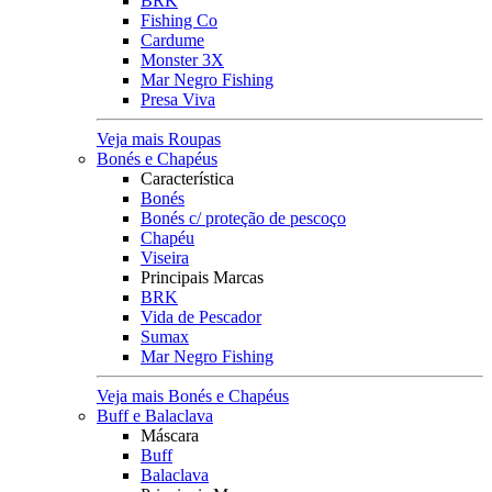
BRK
Fishing Co
Cardume
Monster 3X
Mar Negro Fishing
Presa Viva
Veja mais Roupas
Bonés e Chapéus
Característica
Bonés
Bonés c/ proteção de pescoço
Chapéu
Viseira
Principais Marcas
BRK
Vida de Pescador
Sumax
Mar Negro Fishing
Veja mais Bonés e Chapéus
Buff e Balaclava
Máscara
Buff
Balaclava