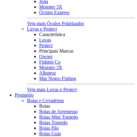
Jogá
Monster 3X
Óculos Express
Veja mais Óculos Polarizados
Luvas e Protect
Característica
Luvas
Protect
Principais Marcas
Owner
Fishing Co
Monster 3X
Albatroz
Mar Negro Fishing
Veja mais Luvas e Protect
Pesqueiro
Boias e Cevadeiras
Boias
Boias de Arremesso
Boias Mini Torpedo
Boias Torpedo
Boias Pão
Boias Guia