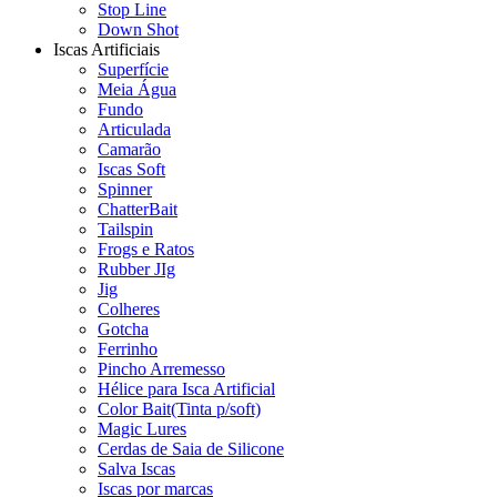
Stop Line
Down Shot
Iscas Artificiais
Superfície
Meia Água
Fundo
Articulada
Camarão
Iscas Soft
Spinner
ChatterBait
Tailspin
Frogs e Ratos
Rubber JIg
Jig
Colheres
Gotcha
Ferrinho
Pincho Arremesso
Hélice para Isca Artificial
Color Bait(Tinta p/soft)
Magic Lures
Cerdas de Saia de Silicone
Salva Iscas
Iscas por marcas