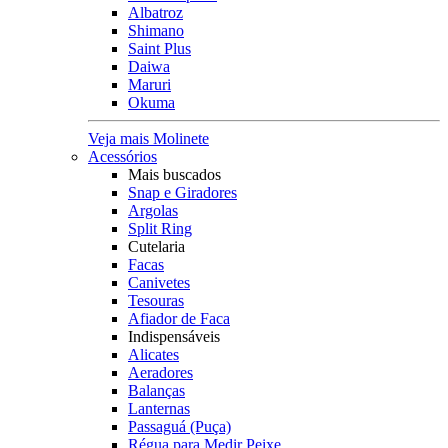
Albatroz
Shimano
Saint Plus
Daiwa
Maruri
Okuma
Veja mais Molinete
Acessórios
Mais buscados
Snap e Giradores
Argolas
Split Ring
Cutelaria
Facas
Canivetes
Tesouras
Afiador de Faca
Indispensáveis
Alicates
Aeradores
Balanças
Lanternas
Passaguá (Puça)
Régua para Medir Peixe