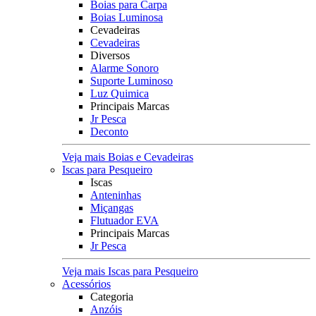
Boias para Carpa
Boias Luminosa
Cevadeiras
Cevadeiras
Diversos
Alarme Sonoro
Suporte Luminoso
Luz Quimica
Principais Marcas
Jr Pesca
Deconto
Veja mais Boias e Cevadeiras
Iscas para Pesqueiro
Iscas
Anteninhas
Miçangas
Flutuador EVA
Principais Marcas
Jr Pesca
Veja mais Iscas para Pesqueiro
Acessórios
Categoria
Anzóis