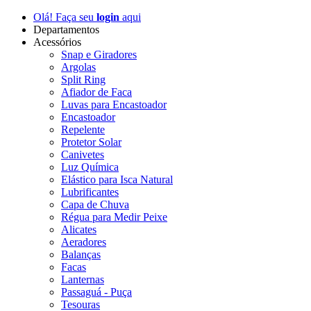
Olá! Faça seu
login
aqui
Departamentos
Acessórios
Snap e Giradores
Argolas
Split Ring
Afiador de Faca
Luvas para Encastoador
Encastoador
Repelente
Protetor Solar
Canivetes
Luz Química
Elástico para Isca Natural
Lubrificantes
Capa de Chuva
Régua para Medir Peixe
Alicates
Aeradores
Balanças
Facas
Lanternas
Passaguá - Puça
Tesouras