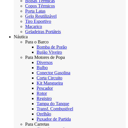
Bolsas Térmicas
Copos Térmicos
Porta Latas
Gelo Reutilizável
Tiro Esportivo
Maçarico
Geladeiras Portáteis
Náutica
Para o Barco
Bomba de Porão
Bujão Viveiro
Para Motores de Popa
Diversos
Bulbo
Conector Gasolina
Corta Circuito
Kit Mangueira
Pescador
Rotor
Registro
Tampa do Tanque
Transf. Combustível
Orelhão
Puxador de Partida
Para Carretas