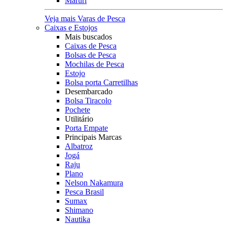
Maruri
Veja mais Varas de Pesca
Caixas e Estojos
Mais buscados
Caixas de Pesca
Bolsas de Pesca
Mochilas de Pesca
Estojo
Bolsa porta Carretilhas
Desembarcado
Bolsa Tiracolo
Pochete
Utilitário
Porta Empate
Principais Marcas
Albatroz
Jogá
Raju
Plano
Nelson Nakamura
Pesca Brasil
Sumax
Shimano
Nautika