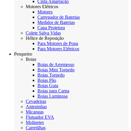
Cinta Amarração
Motores Elétricos
Motores
Carregador de Baterias
Medidor de Baterias
Capa Protetora
Colete Salva Vidas
Hélice de Reposição
Para Motores de Popa
Para Motores Elétricos
Pesqueiro
Boias
Boias de Arremesso
Boias Mini Torpedo
Boias Torpedo
Boias Pão
Boias Guia
Boias para Carpa
Boias Luminosa
Cevadeiras
Anteninhas
Miçangas
Flutuador EVA
Molinetes
Carretilhas