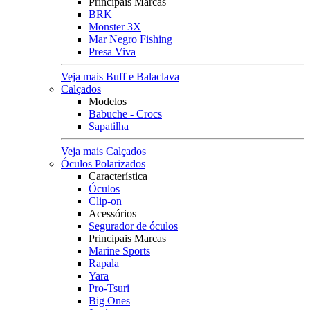
Principais Marcas
BRK
Monster 3X
Mar Negro Fishing
Presa Viva
Veja mais Buff e Balaclava
Calçados
Modelos
Babuche - Crocs
Sapatilha
Veja mais Calçados
Óculos Polarizados
Característica
Óculos
Clip-on
Acessórios
Segurador de óculos
Principais Marcas
Marine Sports
Rapala
Yara
Pro-Tsuri
Big Ones