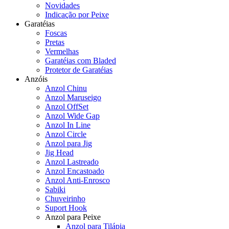
Novidades
Indicação por Peixe
Garatéias
Foscas
Pretas
Vermelhas
Garatéias com Bladed
Protetor de Garatéias
Anzóis
Anzol Chinu
Anzol Maruseigo
Anzol OffSet
Anzol Wide Gap
Anzol In Line
Anzol Circle
Anzol para Jig
Jig Head
Anzol Lastreado
Anzol Encastoado
Anzol Anti-Enrosco
Sabiki
Chuveirinho
Suport Hook
Anzol para Peixe
Anzol para Tilápia