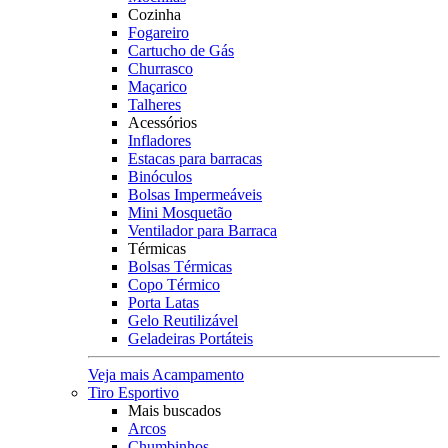
Cozinha
Fogareiro
Cartucho de Gás
Churrasco
Maçarico
Talheres
Acessórios
Infladores
Estacas para barracas
Binóculos
Bolsas Impermeáveis
Mini Mosquetão
Ventilador para Barraca
Térmicas
Bolsas Térmicas
Copo Térmico
Porta Latas
Gelo Reutilizável
Geladeiras Portáteis
Veja mais Acampamento
Tiro Esportivo
Mais buscados
Arcos
Chumbinhos