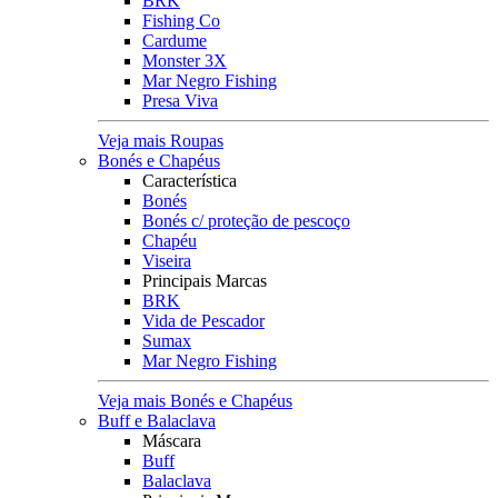
BRK
Fishing Co
Cardume
Monster 3X
Mar Negro Fishing
Presa Viva
Veja mais Roupas
Bonés e Chapéus
Característica
Bonés
Bonés c/ proteção de pescoço
Chapéu
Viseira
Principais Marcas
BRK
Vida de Pescador
Sumax
Mar Negro Fishing
Veja mais Bonés e Chapéus
Buff e Balaclava
Máscara
Buff
Balaclava