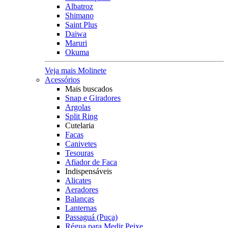
Albatroz
Shimano
Saint Plus
Daiwa
Maruri
Okuma
Veja mais Molinete
Acessórios
Mais buscados
Snap e Giradores
Argolas
Split Ring
Cutelaria
Facas
Canivetes
Tesouras
Afiador de Faca
Indispensáveis
Alicates
Aeradores
Balanças
Lanternas
Passaguá (Puça)
Régua para Medir Peixe