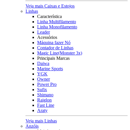
Veja mais Caixas e Estojos
Linhas
Característica
Linha Multifilamento
Linha Monofilamento
Leader
Acessórios
Máquina fazer Nó
Contador de Linhas
Magic Line(Monster 3x)
Principais Marcas
Daiwa
Marine Sports
YGK
Owner
Power Pro
Sufix
Shimano
Raiglon
Fast Line
Araty
Veja mais Linhas
Anzóis