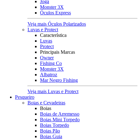
Jogá
Monster 3X
Óculos Express
Veja mais Óculos Polarizados
Luvas e Protect
Característica
Luvas
Protect
Principais Marcas
Owner
Fishing Co
Monster 3X
Albatroz
Mar Negro Fishing
Veja mais Luvas e Protect
Pesqueiro
Boias e Cevadeiras
Boias
Boias de Arremesso
Boias Mini Torpedo
Boias Torpedo
Boias Pão
Boias Guia