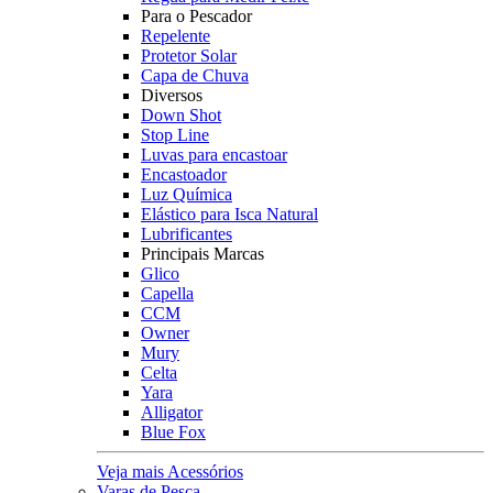
Para o Pescador
Repelente
Protetor Solar
Capa de Chuva
Diversos
Down Shot
Stop Line
Luvas para encastoar
Encastoador
Luz Química
Elástico para Isca Natural
Lubrificantes
Principais Marcas
Glico
Capella
CCM
Owner
Mury
Celta
Yara
Alligator
Blue Fox
Veja mais Acessórios
Varas de Pesca