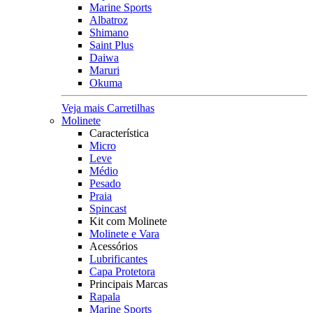
Marine Sports
Albatroz
Shimano
Saint Plus
Daiwa
Maruri
Okuma
Veja mais Carretilhas
Molinete
Característica
Micro
Leve
Médio
Pesado
Praia
Spincast
Kit com Molinete
Molinete e Vara
Acessórios
Lubrificantes
Capa Protetora
Principais Marcas
Rapala
Marine Sports