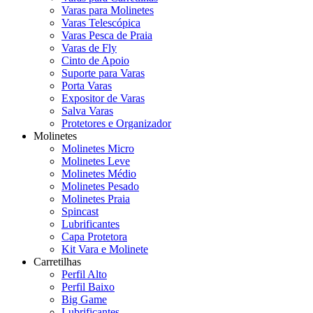
Varas para Molinetes
Varas Telescópica
Varas Pesca de Praia
Varas de Fly
Cinto de Apoio
Suporte para Varas
Porta Varas
Expositor de Varas
Salva Varas
Protetores e Organizador
Molinetes
Molinetes Micro
Molinetes Leve
Molinetes Médio
Molinetes Pesado
Molinetes Praia
Spincast
Lubrificantes
Capa Protetora
Kit Vara e Molinete
Carretilhas
Perfil Alto
Perfil Baixo
Big Game
Lubrificantes