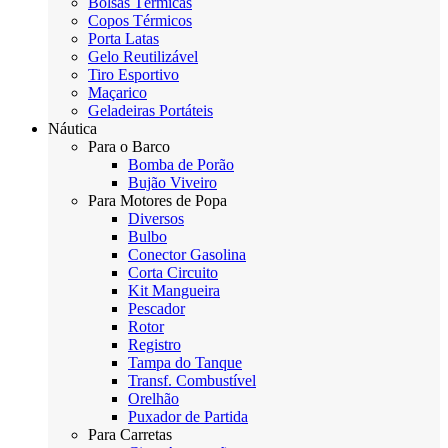
Bolsas Térmicas
Copos Térmicos
Porta Latas
Gelo Reutilizável
Tiro Esportivo
Maçarico
Geladeiras Portáteis
Náutica
Para o Barco
Bomba de Porão
Bujão Viveiro
Para Motores de Popa
Diversos
Bulbo
Conector Gasolina
Corta Circuito
Kit Mangueira
Pescador
Rotor
Registro
Tampa do Tanque
Transf. Combustível
Orelhão
Puxador de Partida
Para Carretas