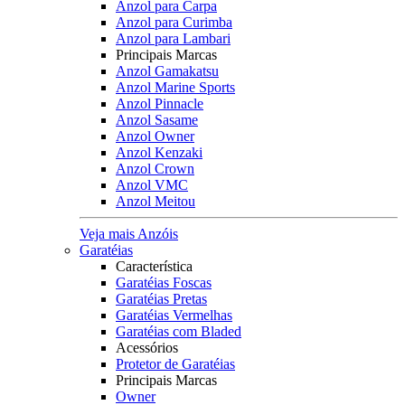
Anzol para Carpa
Anzol para Curimba
Anzol para Lambari
Principais Marcas
Anzol Gamakatsu
Anzol Marine Sports
Anzol Pinnacle
Anzol Sasame
Anzol Owner
Anzol Kenzaki
Anzol Crown
Anzol VMC
Anzol Meitou
Veja mais Anzóis
Garatéias
Característica
Garatéias Foscas
Garatéias Pretas
Garatéias Vermelhas
Garatéias com Bladed
Acessórios
Protetor de Garatéias
Principais Marcas
Owner