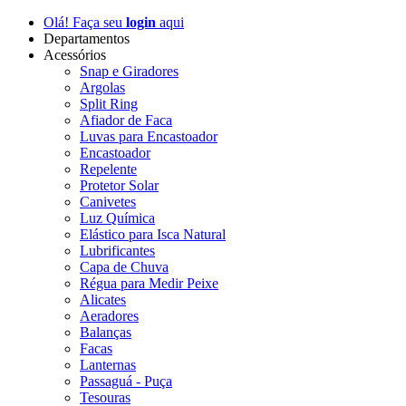
Olá! Faça seu
login
aqui
Departamentos
Acessórios
Snap e Giradores
Argolas
Split Ring
Afiador de Faca
Luvas para Encastoador
Encastoador
Repelente
Protetor Solar
Canivetes
Luz Química
Elástico para Isca Natural
Lubrificantes
Capa de Chuva
Régua para Medir Peixe
Alicates
Aeradores
Balanças
Facas
Lanternas
Passaguá - Puça
Tesouras