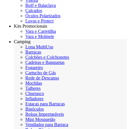
Viseira
Buff e Balaclava
Calçados
Óculos Polarizados
Luvas e Protect
Kits Promocionais
Vara e Carretilha
Vara e Molinete
Camping
Lona MultiUso
Barracas
Colchões e Colchonetes
Cadeiras e Banquetas
Fogareiro
Cartucho de Gás
Rede de Descanso
Mochilas
Talheres
Churrasco
Infladores
Estacas para Barracas
Binóculos
Bolsas Impermeáveis
Mini Mosquetão
Ventilador para Barraca