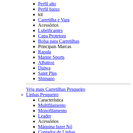
Perfil alto
Perfil baixo
kit
Carretilha e Vara
Acessórios
Lubrificantes
Capa Protetora
Bolsa para Carretilhas
Principais Marcas
Rapala
Marine Sports
Albatroz
Daiwa
Saint Plus
Shimano
Veja mais Carretilhas Pesqueiro
Linhas Pesqueiro
Característica
Multifilamento
Monofilamento
Leader
Acessórios
Máquina fazer Nó
Contador de Linhas