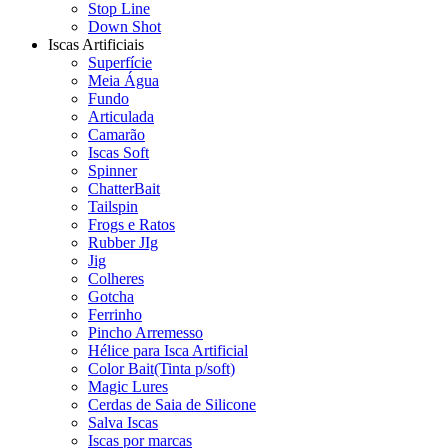
Stop Line
Down Shot
Iscas Artificiais
Superfície
Meia Água
Fundo
Articulada
Camarão
Iscas Soft
Spinner
ChatterBait
Tailspin
Frogs e Ratos
Rubber JIg
Jig
Colheres
Gotcha
Ferrinho
Pincho Arremesso
Hélice para Isca Artificial
Color Bait(Tinta p/soft)
Magic Lures
Cerdas de Saia de Silicone
Salva Iscas
Iscas por marcas