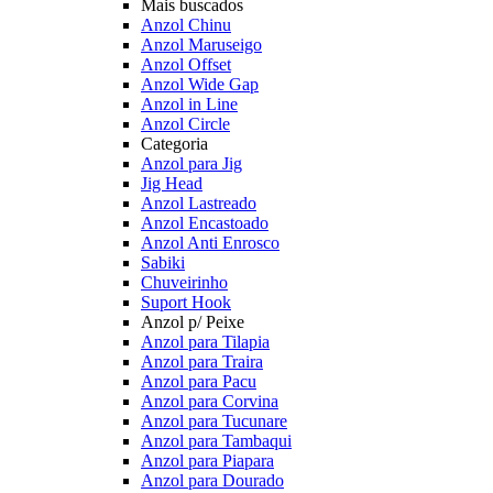
Mais buscados
Anzol Chinu
Anzol Maruseigo
Anzol Offset
Anzol Wide Gap
Anzol in Line
Anzol Circle
Categoria
Anzol para Jig
Jig Head
Anzol Lastreado
Anzol Encastoado
Anzol Anti Enrosco
Sabiki
Chuveirinho
Suport Hook
Anzol p/ Peixe
Anzol para Tilapia
Anzol para Traira
Anzol para Pacu
Anzol para Corvina
Anzol para Tucunare
Anzol para Tambaqui
Anzol para Piapara
Anzol para Dourado