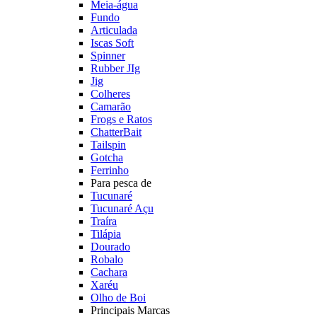
Meia-água
Fundo
Articulada
Iscas Soft
Spinner
Rubber JIg
Jig
Colheres
Camarão
Frogs e Ratos
ChatterBait
Tailspin
Gotcha
Ferrinho
Para pesca de
Tucunaré
Tucunaré Açu
Traíra
Tilápia
Dourado
Robalo
Cachara
Xaréu
Olho de Boi
Principais Marcas