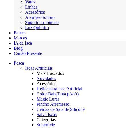
Varas
Linhas
Acessórios
Alarmes Sonoro
Suporte Luminoso
Luz Quimica
Peixes
Marcas
IA da Isca
Blog
Cartão Presente
Pesca
Iscas Artificiais
Mais Buscados
Novidades
Acessórios
Hélice para Isca Artificial
Color Bait(Tinta p/soft)
Magic Lures
Pincho Arremesso
Cerdas de Saia de Silicone
Salva Iscas
Categorias
Superfície