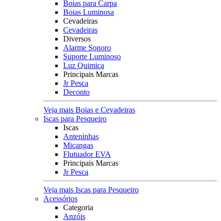
Boias para Carpa
Boias Luminosa
Cevadeiras
Cevadeiras
Diversos
Alarme Sonoro
Suporte Luminoso
Luz Quimica
Principais Marcas
Jr Pesca
Deconto
Veja mais Boias e Cevadeiras
Iscas para Pesqueiro
Iscas
Anteninhas
Miçangas
Flutuador EVA
Principais Marcas
Jr Pesca
Veja mais Iscas para Pesqueiro
Acessórios
Categoria
Anzóis