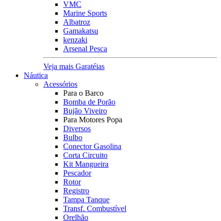
VMC
Marine Sports
Albatroz
Gamakatsu
kenzaki
Arsenal Pesca
Veja mais Garatéias
Náutica
Acessórios
Para o Barco
Bomba de Porão
Bujão Viveiro
Para Motores Popa
Diversos
Bulbo
Conector Gasolina
Corta Circuito
Kit Mangueira
Pescador
Rotor
Registro
Tampa Tanque
Transf. Combustível
Orelhão