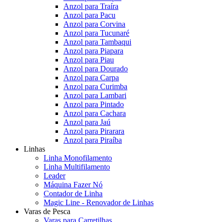
Anzol para Traíra
Anzol para Pacu
Anzol para Corvina
Anzol para Tucunaré
Anzol para Tambaqui
Anzol para Piapara
Anzol para Piau
Anzol para Dourado
Anzol para Carpa
Anzol para Curimba
Anzol para Lambari
Anzol para Pintado
Anzol para Cachara
Anzol para Jaú
Anzol para Pirarara
Anzol para Piraíba
Linhas
Linha Monofilamento
Linha Multifilamento
Leader
Máquina Fazer Nó
Contador de Linha
Magic Line - Renovador de Linhas
Varas de Pesca
Varas para Carretilhas