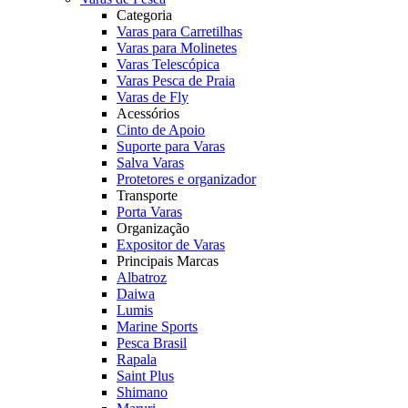
Categoria
Varas para Carretilhas
Varas para Molinetes
Varas Telescópica
Varas Pesca de Praia
Varas de Fly
Acessórios
Cinto de Apoio
Suporte para Varas
Salva Varas
Protetores e organizador
Transporte
Porta Varas
Organização
Expositor de Varas
Principais Marcas
Albatroz
Daiwa
Lumis
Marine Sports
Pesca Brasil
Rapala
Saint Plus
Shimano