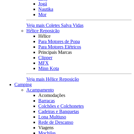
Jogá
Nautika
Mor
Veja mais Coletes Salva Vidas
Hélice Reposição
Hélice
Para Motores de Popa
Para Motores Elétricos
Principais Marcas
Clipper
MFX
Minn Kota
Veja mais Hélice Reposição
Camping
Acampamento
Acomodações
Barracas
Colchões e Colchonetes
Cadeiras e Banquetas
Lona Multiuso
Rede de Descanso
Viagens
Mochilas