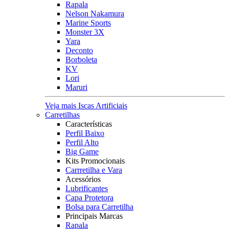
Rapala
Nelson Nakamura
Marine Sports
Monster 3X
Yara
Deconto
Borboleta
KV
Lori
Maruri
Veja mais Iscas Artificiais
Carretilhas
Características
Perfil Baixo
Perfil Alto
Big Game
Kits Promocionais
Carrretilha e Vara
Acessórios
Lubrificantes
Capa Protetora
Bolsa para Carretilha
Principais Marcas
Rapala