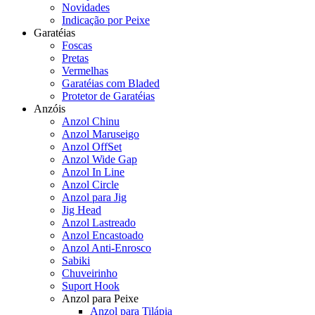
Novidades
Indicação por Peixe
Garatéias
Foscas
Pretas
Vermelhas
Garatéias com Bladed
Protetor de Garatéias
Anzóis
Anzol Chinu
Anzol Maruseigo
Anzol OffSet
Anzol Wide Gap
Anzol In Line
Anzol Circle
Anzol para Jig
Jig Head
Anzol Lastreado
Anzol Encastoado
Anzol Anti-Enrosco
Sabiki
Chuveirinho
Suport Hook
Anzol para Peixe
Anzol para Tilápia