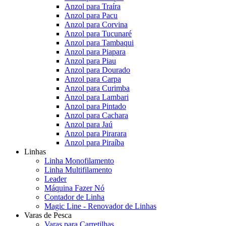
Anzol para Traíra
Anzol para Pacu
Anzol para Corvina
Anzol para Tucunaré
Anzol para Tambaqui
Anzol para Piapara
Anzol para Piau
Anzol para Dourado
Anzol para Carpa
Anzol para Curimba
Anzol para Lambari
Anzol para Pintado
Anzol para Cachara
Anzol para Jaú
Anzol para Pirarara
Anzol para Piraíba
Linhas
Linha Monofilamento
Linha Multifilamento
Leader
Máquina Fazer Nó
Contador de Linha
Magic Line - Renovador de Linhas
Varas de Pesca
Varas para Carretilhas