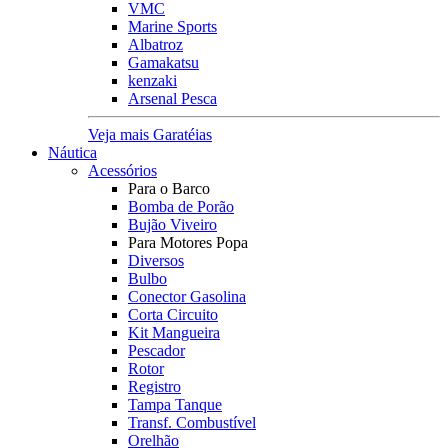
VMC
Marine Sports
Albatroz
Gamakatsu
kenzaki
Arsenal Pesca
Veja mais Garatéias
Náutica
Acessórios
Para o Barco
Bomba de Porão
Bujão Viveiro
Para Motores Popa
Diversos
Bulbo
Conector Gasolina
Corta Circuito
Kit Mangueira
Pescador
Rotor
Registro
Tampa Tanque
Transf. Combustível
Orelhão