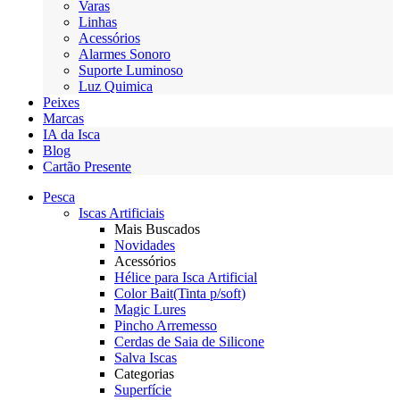
Varas
Linhas
Acessórios
Alarmes Sonoro
Suporte Luminoso
Luz Quimica
Peixes
Marcas
IA da Isca
Blog
Cartão Presente
Pesca
Iscas Artificiais
Mais Buscados
Novidades
Acessórios
Hélice para Isca Artificial
Color Bait(Tinta p/soft)
Magic Lures
Pincho Arremesso
Cerdas de Saia de Silicone
Salva Iscas
Categorias
Superfície