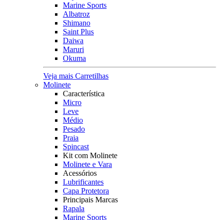
Marine Sports
Albatroz
Shimano
Saint Plus
Daiwa
Maruri
Okuma
Veja mais Carretilhas
Molinete
Característica
Micro
Leve
Médio
Pesado
Praia
Spincast
Kit com Molinete
Molinete e Vara
Acessórios
Lubrificantes
Capa Protetora
Principais Marcas
Rapala
Marine Sports