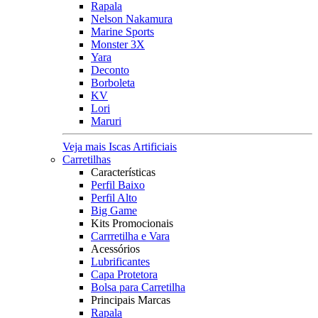
Rapala
Nelson Nakamura
Marine Sports
Monster 3X
Yara
Deconto
Borboleta
KV
Lori
Maruri
Veja mais Iscas Artificiais
Carretilhas
Características
Perfil Baixo
Perfil Alto
Big Game
Kits Promocionais
Carrretilha e Vara
Acessórios
Lubrificantes
Capa Protetora
Bolsa para Carretilha
Principais Marcas
Rapala