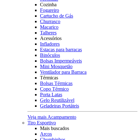
Cozinha
Fogareiro
Cartucho de Gás
Churrasco
Maçarico
Talheres
Acessórios
Infladores
Estacas para barracas
Binóculos
Bolsas Impermeáveis
Mini Mosquetão
Ventilador para Barraca
Térmicas
Bolsas Térmicas
Copo Térmico
Porta Latas
Gelo Reutilizável
Geladeiras Portáteis
Veja mais Acampamento
Tiro Esportivo
Mais buscados
Arcos
Chumbinhos