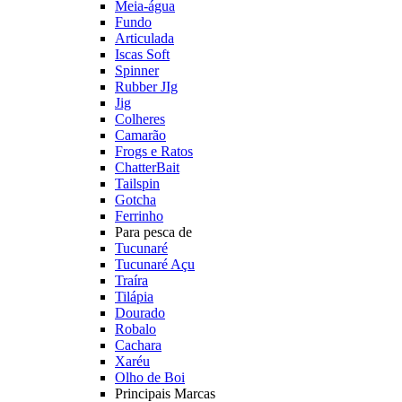
Meia-água
Fundo
Articulada
Iscas Soft
Spinner
Rubber JIg
Jig
Colheres
Camarão
Frogs e Ratos
ChatterBait
Tailspin
Gotcha
Ferrinho
Para pesca de
Tucunaré
Tucunaré Açu
Traíra
Tilápia
Dourado
Robalo
Cachara
Xaréu
Olho de Boi
Principais Marcas