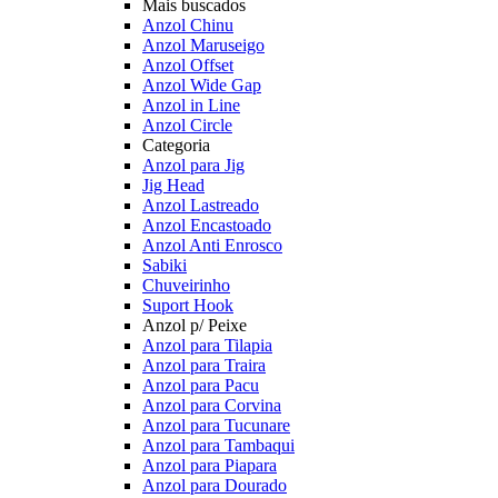
Mais buscados
Anzol Chinu
Anzol Maruseigo
Anzol Offset
Anzol Wide Gap
Anzol in Line
Anzol Circle
Categoria
Anzol para Jig
Jig Head
Anzol Lastreado
Anzol Encastoado
Anzol Anti Enrosco
Sabiki
Chuveirinho
Suport Hook
Anzol p/ Peixe
Anzol para Tilapia
Anzol para Traira
Anzol para Pacu
Anzol para Corvina
Anzol para Tucunare
Anzol para Tambaqui
Anzol para Piapara
Anzol para Dourado