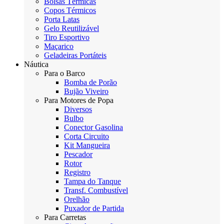
Bolsas Térmicas
Copos Térmicos
Porta Latas
Gelo Reutilizável
Tiro Esportivo
Maçarico
Geladeiras Portáteis
Náutica
Para o Barco
Bomba de Porão
Bujão Viveiro
Para Motores de Popa
Diversos
Bulbo
Conector Gasolina
Corta Circuito
Kit Mangueira
Pescador
Rotor
Registro
Tampa do Tanque
Transf. Combustível
Orelhão
Puxador de Partida
Para Carretas