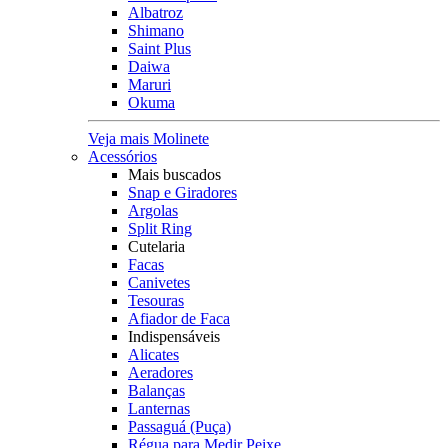
Albatroz
Shimano
Saint Plus
Daiwa
Maruri
Okuma
Veja mais Molinete
Acessórios
Mais buscados
Snap e Giradores
Argolas
Split Ring
Cutelaria
Facas
Canivetes
Tesouras
Afiador de Faca
Indispensáveis
Alicates
Aeradores
Balanças
Lanternas
Passaguá (Puça)
Régua para Medir Peixe