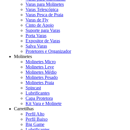
Varas para Molinetes
Varas Telescópica
Varas Pesca de Praia
Varas de Fly
Cinto de Apoio
Suporte para Varas
Porta Varas
Expositor de Varas
Salva Varas
Protetores e Organizador
Molinetes
Molinetes Micro
Molinetes Leve
Molinetes Médio
Molinetes Pesado
Molinetes Praia
Spincast
Lubrificantes
Capa Protetora
Kit Vara e Molinete
Carretilhas
Perfil Alto
Perfil Baixo
Big Game
Lubrificantes