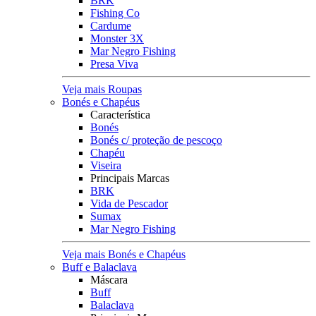
BRK
Fishing Co
Cardume
Monster 3X
Mar Negro Fishing
Presa Viva
Veja mais Roupas
Bonés e Chapéus
Característica
Bonés
Bonés c/ proteção de pescoço
Chapéu
Viseira
Principais Marcas
BRK
Vida de Pescador
Sumax
Mar Negro Fishing
Veja mais Bonés e Chapéus
Buff e Balaclava
Máscara
Buff
Balaclava