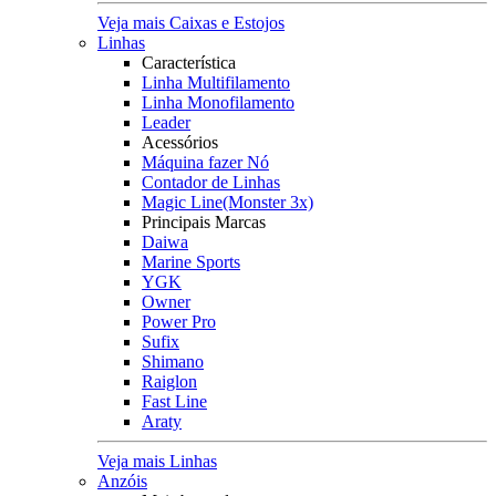
Veja mais Caixas e Estojos
Linhas
Característica
Linha Multifilamento
Linha Monofilamento
Leader
Acessórios
Máquina fazer Nó
Contador de Linhas
Magic Line(Monster 3x)
Principais Marcas
Daiwa
Marine Sports
YGK
Owner
Power Pro
Sufix
Shimano
Raiglon
Fast Line
Araty
Veja mais Linhas
Anzóis