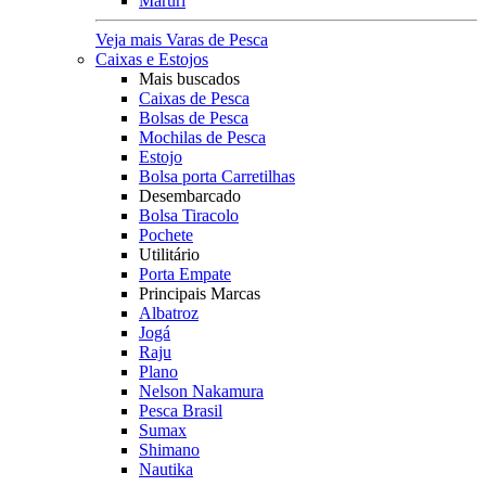
Maruri
Veja mais Varas de Pesca
Caixas e Estojos
Mais buscados
Caixas de Pesca
Bolsas de Pesca
Mochilas de Pesca
Estojo
Bolsa porta Carretilhas
Desembarcado
Bolsa Tiracolo
Pochete
Utilitário
Porta Empate
Principais Marcas
Albatroz
Jogá
Raju
Plano
Nelson Nakamura
Pesca Brasil
Sumax
Shimano
Nautika