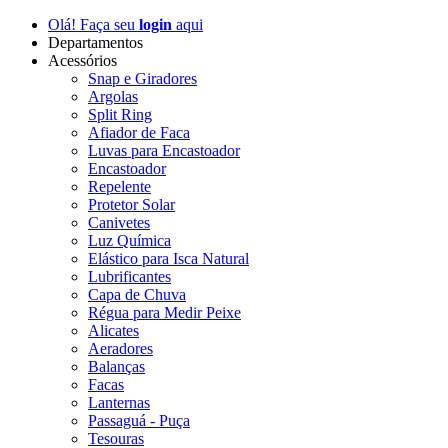
Olá! Faça seu
login
aqui
Departamentos
Acessórios
Snap e Giradores
Argolas
Split Ring
Afiador de Faca
Luvas para Encastoador
Encastoador
Repelente
Protetor Solar
Canivetes
Luz Química
Elástico para Isca Natural
Lubrificantes
Capa de Chuva
Régua para Medir Peixe
Alicates
Aeradores
Balanças
Facas
Lanternas
Passaguá - Puça
Tesouras