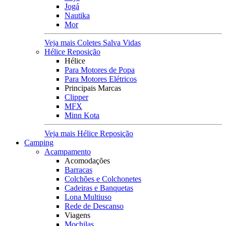
Jogá
Nautika
Mor
Veja mais Coletes Salva Vidas
Hélice Reposição
Hélice
Para Motores de Popa
Para Motores Elétricos
Principais Marcas
Clipper
MFX
Minn Kota
Veja mais Hélice Reposição
Camping
Acampamento
Acomodações
Barracas
Colchões e Colchonetes
Cadeiras e Banquetas
Lona Multiuso
Rede de Descanso
Viagens
Mochilas