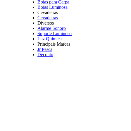
Boias para Carpa
Boias Luminosa
Cevadeiras
Cevadeiras
Diversos
Alarme Sonoro
Suporte Luminoso
Luz Quimica
Principais Marcas
Jr Pesca
Deconto
Veja mais Boias e Cevadeiras
Iscas para Pesqueiro
Iscas
Anteninhas
Miçangas
Flutuador EVA
Principais Marcas
Jr Pesca
Veja mais Iscas para Pesqueiro
Acessórios
Categoria
Anzóis