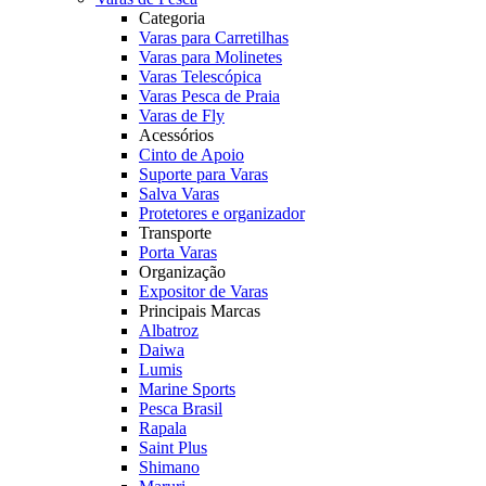
Categoria
Varas para Carretilhas
Varas para Molinetes
Varas Telescópica
Varas Pesca de Praia
Varas de Fly
Acessórios
Cinto de Apoio
Suporte para Varas
Salva Varas
Protetores e organizador
Transporte
Porta Varas
Organização
Expositor de Varas
Principais Marcas
Albatroz
Daiwa
Lumis
Marine Sports
Pesca Brasil
Rapala
Saint Plus
Shimano