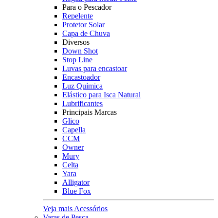
Para o Pescador
Repelente
Protetor Solar
Capa de Chuva
Diversos
Down Shot
Stop Line
Luvas para encastoar
Encastoador
Luz Química
Elástico para Isca Natural
Lubrificantes
Principais Marcas
Glico
Capella
CCM
Owner
Mury
Celta
Yara
Alligator
Blue Fox
Veja mais Acessórios
Varas de Pesca