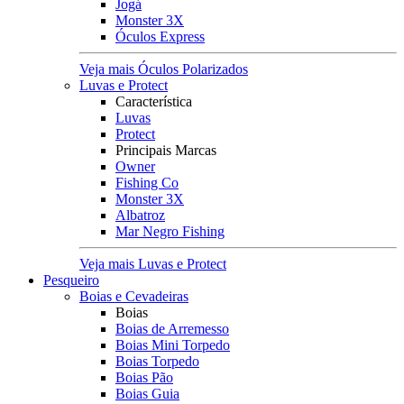
Jogá
Monster 3X
Óculos Express
Veja mais Óculos Polarizados
Luvas e Protect
Característica
Luvas
Protect
Principais Marcas
Owner
Fishing Co
Monster 3X
Albatroz
Mar Negro Fishing
Veja mais Luvas e Protect
Pesqueiro
Boias e Cevadeiras
Boias
Boias de Arremesso
Boias Mini Torpedo
Boias Torpedo
Boias Pão
Boias Guia