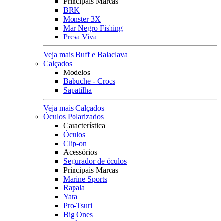
Principais Marcas
BRK
Monster 3X
Mar Negro Fishing
Presa Viva
Veja mais Buff e Balaclava
Calçados
Modelos
Babuche - Crocs
Sapatilha
Veja mais Calçados
Óculos Polarizados
Característica
Óculos
Clip-on
Acessórios
Segurador de óculos
Principais Marcas
Marine Sports
Rapala
Yara
Pro-Tsuri
Big Ones