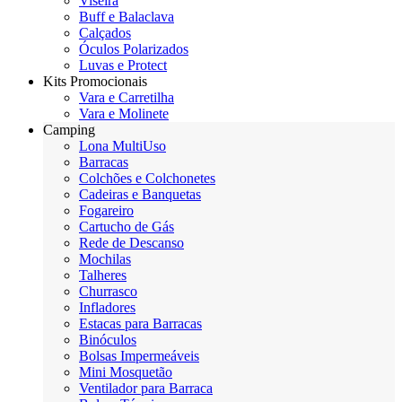
Viseira
Buff e Balaclava
Calçados
Óculos Polarizados
Luvas e Protect
Kits Promocionais
Vara e Carretilha
Vara e Molinete
Camping
Lona MultiUso
Barracas
Colchões e Colchonetes
Cadeiras e Banquetas
Fogareiro
Cartucho de Gás
Rede de Descanso
Mochilas
Talheres
Churrasco
Infladores
Estacas para Barracas
Binóculos
Bolsas Impermeáveis
Mini Mosquetão
Ventilador para Barraca