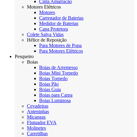
Cinta Amarração
Motores Elétricos
Motores
Carregador de Baterias
Medidor de Baterias
Capa Protetora
Colete Salva Vidas
Hélice de Reposição
Para Motores de Popa
Para Motores Elétricos
Pesqueiro
Boias
Boias de Arremesso
Boias Mini Torpedo
Boias Torpedo
Boias Pão
Boias Guia
Boias para Carpa
Boias Luminosa
Cevadeiras
Anteninhas
Miçangas
Flutuador EVA
Molinetes
Carretilhas