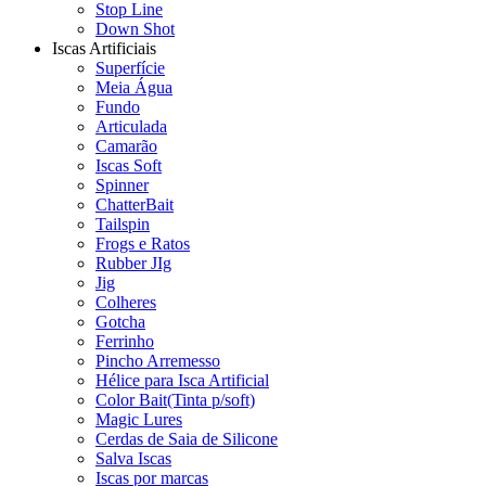
Stop Line
Down Shot
Iscas Artificiais
Superfície
Meia Água
Fundo
Articulada
Camarão
Iscas Soft
Spinner
ChatterBait
Tailspin
Frogs e Ratos
Rubber JIg
Jig
Colheres
Gotcha
Ferrinho
Pincho Arremesso
Hélice para Isca Artificial
Color Bait(Tinta p/soft)
Magic Lures
Cerdas de Saia de Silicone
Salva Iscas
Iscas por marcas