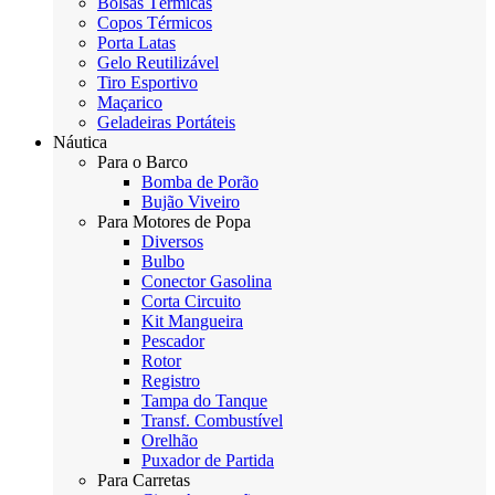
Bolsas Térmicas
Copos Térmicos
Porta Latas
Gelo Reutilizável
Tiro Esportivo
Maçarico
Geladeiras Portáteis
Náutica
Para o Barco
Bomba de Porão
Bujão Viveiro
Para Motores de Popa
Diversos
Bulbo
Conector Gasolina
Corta Circuito
Kit Mangueira
Pescador
Rotor
Registro
Tampa do Tanque
Transf. Combustível
Orelhão
Puxador de Partida
Para Carretas