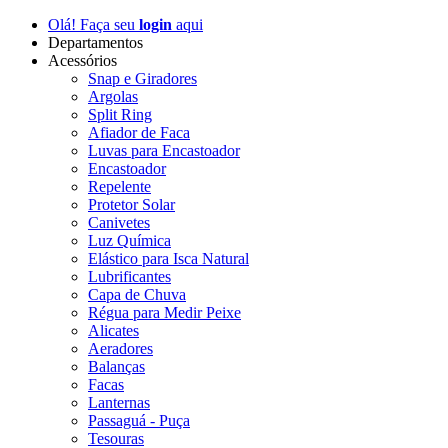
Olá! Faça seu
login
aqui
Departamentos
Acessórios
Snap e Giradores
Argolas
Split Ring
Afiador de Faca
Luvas para Encastoador
Encastoador
Repelente
Protetor Solar
Canivetes
Luz Química
Elástico para Isca Natural
Lubrificantes
Capa de Chuva
Régua para Medir Peixe
Alicates
Aeradores
Balanças
Facas
Lanternas
Passaguá - Puça
Tesouras