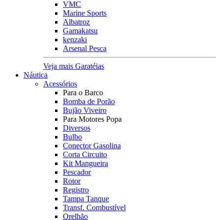
VMC
Marine Sports
Albatroz
Gamakatsu
kenzaki
Arsenal Pesca
Veja mais Garatéias
Náutica
Acessórios
Para o Barco
Bomba de Porão
Bujão Viveiro
Para Motores Popa
Diversos
Bulbo
Conector Gasolina
Corta Circuito
Kit Mangueira
Pescador
Rotor
Registro
Tampa Tanque
Transf. Combustível
Orelhão