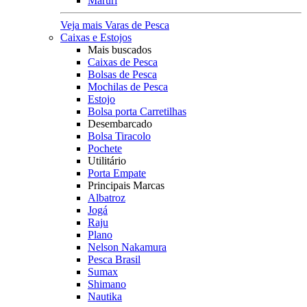
Maruri
Veja mais Varas de Pesca
Caixas e Estojos
Mais buscados
Caixas de Pesca
Bolsas de Pesca
Mochilas de Pesca
Estojo
Bolsa porta Carretilhas
Desembarcado
Bolsa Tiracolo
Pochete
Utilitário
Porta Empate
Principais Marcas
Albatroz
Jogá
Raju
Plano
Nelson Nakamura
Pesca Brasil
Sumax
Shimano
Nautika