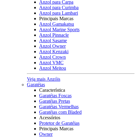
Anzol para Carpa
Anzol para Curimba
Anzol para Lambari
Principais Marcas
Anzol Gamakatsu
Anzol Marine Sports
Anzol Pinnacle
Anzol Sasame
Anzol Owner
Anzol Kenzaki
Anzol Crown
Anzol VMC
Anzol Meitou
Veja mais Anzóis
Garatéias
Característica
Garatéias Foscas
Garatéias Pretas
Garatéias Vermelhas
Garatéias com Bladed
Acessórios
Protetor de Garatéias
Principais Marcas
Owner