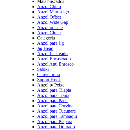
Mais buscados
Anzol Chinu
Anzol Maruseigo
Anzol Offset
Anzol Wide Gap
Anzol in Line
Anzol Circle
Categoria
Anzol para Jig
Jig Head
Anzol Lastreado
Anzol Encastoado
Anzol Anti Enrosco
Sabiki
Chuveirinho
Suport Hook
Anzol p/ Peixe
Anzol para Tilapia
Anzol para Traira
Anzol para Pacu
Anzol para Corvina
Anzol para Tucunare
Anzol para Tambaqui
Anzol para Piapara
Anzol para Dourado