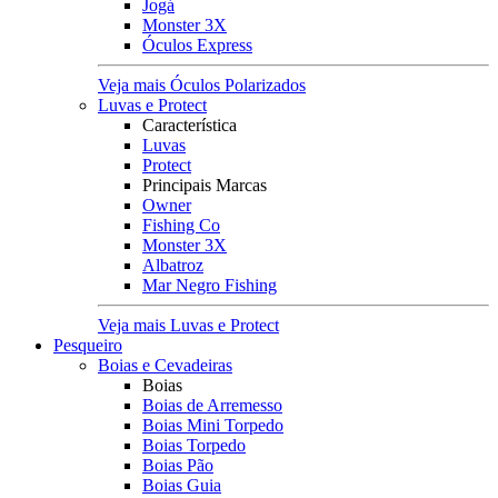
Jogá
Monster 3X
Óculos Express
Veja mais Óculos Polarizados
Luvas e Protect
Característica
Luvas
Protect
Principais Marcas
Owner
Fishing Co
Monster 3X
Albatroz
Mar Negro Fishing
Veja mais Luvas e Protect
Pesqueiro
Boias e Cevadeiras
Boias
Boias de Arremesso
Boias Mini Torpedo
Boias Torpedo
Boias Pão
Boias Guia