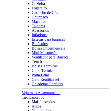
Cozinha
Fogareiro
Cartucho de Gás
Churrasco
Maçarico
Talheres
Acessórios
Infladores
Estacas para barracas
Binóculos
Bolsas Impermeáveis
Mini Mosquetão
Ventilador para Barraca
Térmicas
Bolsas Térmicas
Copo Térmico
Porta Latas
Gelo Reutilizável
Geladeiras Portáteis
Veja mais Acampamento
Tiro Esportivo
Mais buscados
Arcos
Chumbinhos