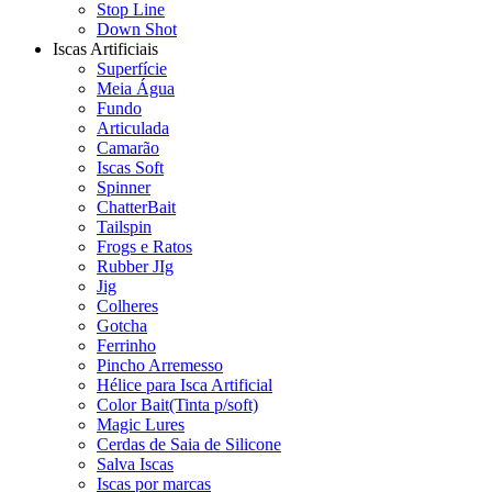
Stop Line
Down Shot
Iscas Artificiais
Superfície
Meia Água
Fundo
Articulada
Camarão
Iscas Soft
Spinner
ChatterBait
Tailspin
Frogs e Ratos
Rubber JIg
Jig
Colheres
Gotcha
Ferrinho
Pincho Arremesso
Hélice para Isca Artificial
Color Bait(Tinta p/soft)
Magic Lures
Cerdas de Saia de Silicone
Salva Iscas
Iscas por marcas