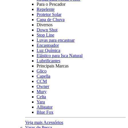
Para o Pescador
Repelente
Protetor Solar
Capa de Chuva
Diversos
Down Shot
Stop Line
Luvas para encastoar
Encastoador
Luz Química
Elástico para Isca Natural
Lubrificantes
Principais Marcas
Glico
Capella
CCM
Owner
Mury
Celta
Yara
Alligator
Blue Fox
Veja mais Acessórios
Varas de Pesca