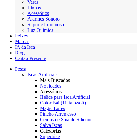
Varas
Linhas
Acessórios
Alarmes Sonoro
Suporte Luminoso
Luz Quimica
Peixes
Marcas
IA da Isca
Blog
Cartão Presente
Pesca
Iscas Artificiais
Mais Buscados
Novidades
Acessórios
Hélice para Isca Artificial
Color Bait(Tinta p/soft)
Magic Lures
Pincho Arremesso
Cerdas de Saia de Silicone
Salva Iscas
Categorias
Superfície