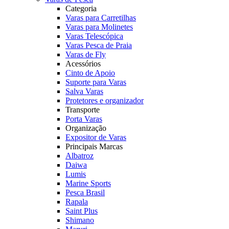
Categoria
Varas para Carretilhas
Varas para Molinetes
Varas Telescópica
Varas Pesca de Praia
Varas de Fly
Acessórios
Cinto de Apoio
Suporte para Varas
Salva Varas
Protetores e organizador
Transporte
Porta Varas
Organização
Expositor de Varas
Principais Marcas
Albatroz
Daiwa
Lumis
Marine Sports
Pesca Brasil
Rapala
Saint Plus
Shimano