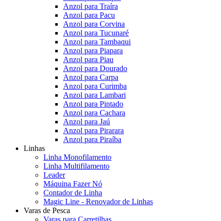
Anzol para Traíra
Anzol para Pacu
Anzol para Corvina
Anzol para Tucunaré
Anzol para Tambaqui
Anzol para Piapara
Anzol para Piau
Anzol para Dourado
Anzol para Carpa
Anzol para Curimba
Anzol para Lambari
Anzol para Pintado
Anzol para Cachara
Anzol para Jaú
Anzol para Pirarara
Anzol para Piraíba
Linhas
Linha Monofilamento
Linha Multifilamento
Leader
Máquina Fazer Nó
Contador de Linha
Magic Line - Renovador de Linhas
Varas de Pesca
Varas para Carretilhas