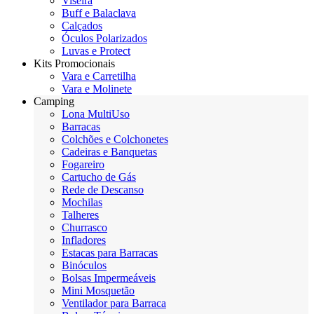
Viseira
Buff e Balaclava
Calçados
Óculos Polarizados
Luvas e Protect
Kits Promocionais
Vara e Carretilha
Vara e Molinete
Camping
Lona MultiUso
Barracas
Colchões e Colchonetes
Cadeiras e Banquetas
Fogareiro
Cartucho de Gás
Rede de Descanso
Mochilas
Talheres
Churrasco
Infladores
Estacas para Barracas
Binóculos
Bolsas Impermeáveis
Mini Mosquetão
Ventilador para Barraca