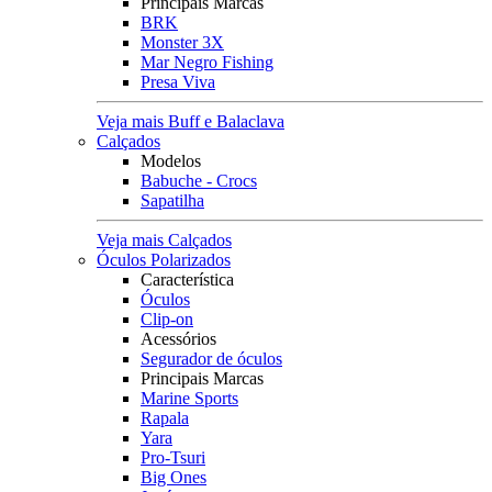
Principais Marcas
BRK
Monster 3X
Mar Negro Fishing
Presa Viva
Veja mais Buff e Balaclava
Calçados
Modelos
Babuche - Crocs
Sapatilha
Veja mais Calçados
Óculos Polarizados
Característica
Óculos
Clip-on
Acessórios
Segurador de óculos
Principais Marcas
Marine Sports
Rapala
Yara
Pro-Tsuri
Big Ones