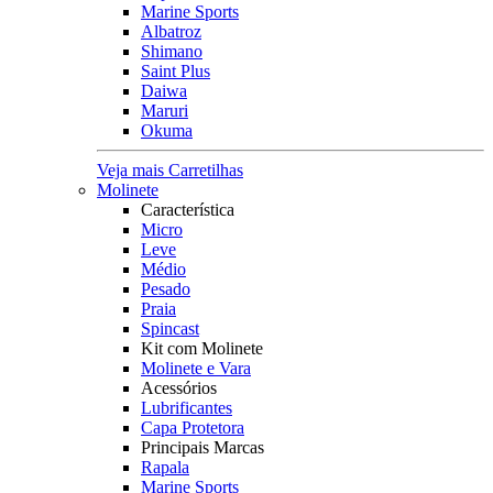
Marine Sports
Albatroz
Shimano
Saint Plus
Daiwa
Maruri
Okuma
Veja mais Carretilhas
Molinete
Característica
Micro
Leve
Médio
Pesado
Praia
Spincast
Kit com Molinete
Molinete e Vara
Acessórios
Lubrificantes
Capa Protetora
Principais Marcas
Rapala
Marine Sports