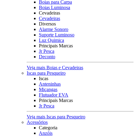
Boias para Carpa
Boias Luminosa
Cevadeiras
Cevadeiras
Diversos
Alarme Sonoro
Suporte Luminoso
Luz Quimica
Principais Marcas
Jr Pesca
Deconto
Veja mais Boias e Cevadeiras
Iscas para Pesqueiro
Iscas
Anteninhas
Miçangas
Flutuador EVA
Principais Marcas
Jr Pesca
Veja mais Iscas para Pesqueiro
Acessórios
Categoria
Anzóis