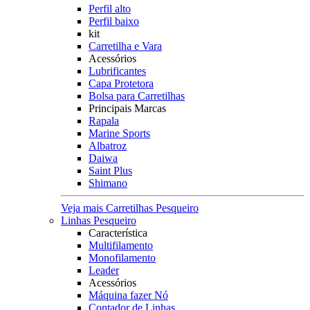
Perfil alto
Perfil baixo
kit
Carretilha e Vara
Acessórios
Lubrificantes
Capa Protetora
Bolsa para Carretilhas
Principais Marcas
Rapala
Marine Sports
Albatroz
Daiwa
Saint Plus
Shimano
Veja mais Carretilhas Pesqueiro
Linhas Pesqueiro
Característica
Multifilamento
Monofilamento
Leader
Acessórios
Máquina fazer Nó
Contador de Linhas