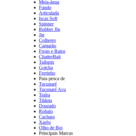
Meia-água
Fundo
Articulada
Iscas Soft
Spinner
Rubber JIg
Jig
Colheres
Camarão
Frogs e Ratos
ChatterBait
Tailspin
Gotcha
Ferrinho
Para pesca de
Tucunaré
Tucunaré Açu
Traíra
Tilápia
Dourado
Robalo
Cachara
Xaréu
Olho de Boi
Principais Marcas