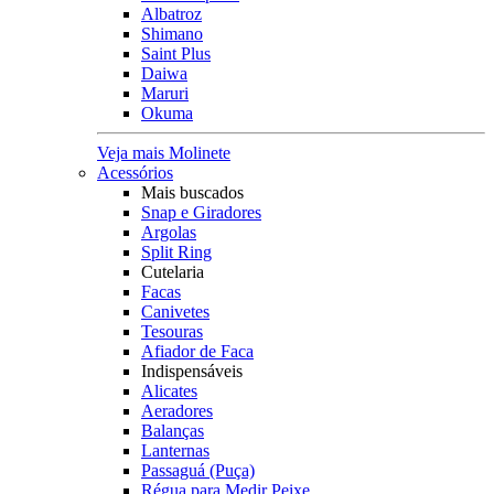
Albatroz
Shimano
Saint Plus
Daiwa
Maruri
Okuma
Veja mais Molinete
Acessórios
Mais buscados
Snap e Giradores
Argolas
Split Ring
Cutelaria
Facas
Canivetes
Tesouras
Afiador de Faca
Indispensáveis
Alicates
Aeradores
Balanças
Lanternas
Passaguá (Puça)
Régua para Medir Peixe