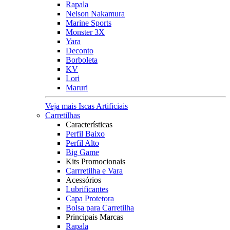
Rapala
Nelson Nakamura
Marine Sports
Monster 3X
Yara
Deconto
Borboleta
KV
Lori
Maruri
Veja mais Iscas Artificiais
Carretilhas
Características
Perfil Baixo
Perfil Alto
Big Game
Kits Promocionais
Carrretilha e Vara
Acessórios
Lubrificantes
Capa Protetora
Bolsa para Carretilha
Principais Marcas
Rapala