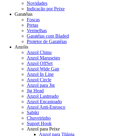
Novidades
Indicação por Peixe
Garatéias
Foscas
Pretas
Vermelhas
Garatéias com Bladed
Protetor de Garatéias
Anzóis
Anzol Chinu
Anzol Maruseigo
Anzol OffSet
Anzol Wide Gap
Anzol In Line
Anzol Circle
Anzol para Jig
Jig Head
Anzol Lastreado
Anzol Encastoado
Anzol Anti-Enrosco
Sabiki
Chuveirinho
Suport Hook
Anzol para Peixe
Anzol para Tilápia