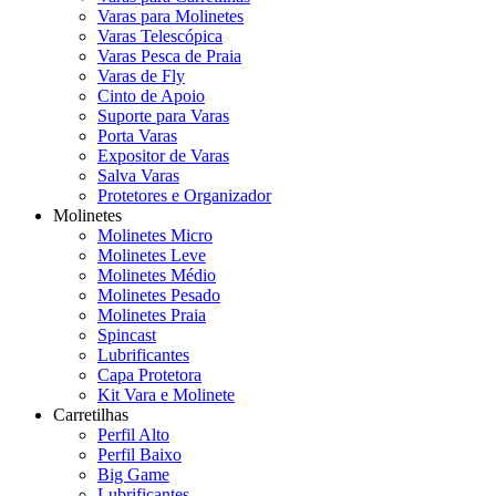
Varas para Molinetes
Varas Telescópica
Varas Pesca de Praia
Varas de Fly
Cinto de Apoio
Suporte para Varas
Porta Varas
Expositor de Varas
Salva Varas
Protetores e Organizador
Molinetes
Molinetes Micro
Molinetes Leve
Molinetes Médio
Molinetes Pesado
Molinetes Praia
Spincast
Lubrificantes
Capa Protetora
Kit Vara e Molinete
Carretilhas
Perfil Alto
Perfil Baixo
Big Game
Lubrificantes