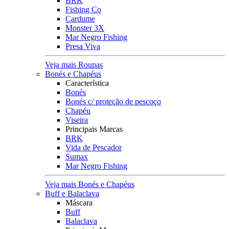
BRK
Fishing Co
Cardume
Monster 3X
Mar Negro Fishing
Presa Viva
Veja mais Roupas
Bonés e Chapéus
Característica
Bonés
Bonés c/ proteção de pescoço
Chapéu
Viseira
Principais Marcas
BRK
Vida de Pescador
Sumax
Mar Negro Fishing
Veja mais Bonés e Chapéus
Buff e Balaclava
Máscara
Buff
Balaclava