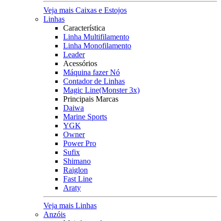
Veja mais Caixas e Estojos
Linhas
Característica
Linha Multifilamento
Linha Monofilamento
Leader
Acessórios
Máquina fazer Nó
Contador de Linhas
Magic Line(Monster 3x)
Principais Marcas
Daiwa
Marine Sports
YGK
Owner
Power Pro
Sufix
Shimano
Raiglon
Fast Line
Araty
Veja mais Linhas
Anzóis