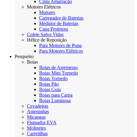
Cinta Amarração
Motores Elétricos
Motores
Carregador de Baterias
Medidor de Baterias
Capa Protetora
Colete Salva Vidas
Hélice de Reposição
Para Motores de Popa
Para Motores Elétricos
Pesqueiro
Boias
Boias de Arremesso
Boias Mini Torpedo
Boias Torpedo
Boias Pão
Boias Guia
Boias para Carpa
Boias Luminosa
Cevadeiras
Anteninhas
Miçangas
Flutuador EVA
Molinetes
Carretilhas