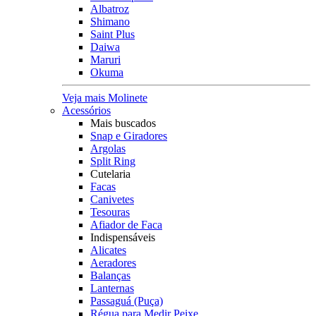
Albatroz
Shimano
Saint Plus
Daiwa
Maruri
Okuma
Veja mais Molinete
Acessórios
Mais buscados
Snap e Giradores
Argolas
Split Ring
Cutelaria
Facas
Canivetes
Tesouras
Afiador de Faca
Indispensáveis
Alicates
Aeradores
Balanças
Lanternas
Passaguá (Puça)
Régua para Medir Peixe