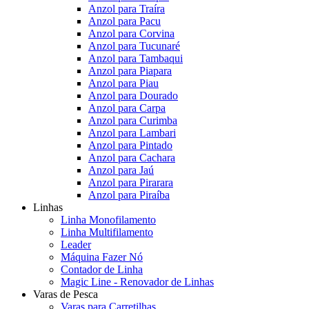
Anzol para Traíra
Anzol para Pacu
Anzol para Corvina
Anzol para Tucunaré
Anzol para Tambaqui
Anzol para Piapara
Anzol para Piau
Anzol para Dourado
Anzol para Carpa
Anzol para Curimba
Anzol para Lambari
Anzol para Pintado
Anzol para Cachara
Anzol para Jaú
Anzol para Pirarara
Anzol para Piraíba
Linhas
Linha Monofilamento
Linha Multifilamento
Leader
Máquina Fazer Nó
Contador de Linha
Magic Line - Renovador de Linhas
Varas de Pesca
Varas para Carretilhas