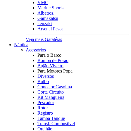
VMC
Marine Sports
Albatroz
Gamakatsu
kenzaki
Arsenal Pesca
Veja mais Garatéias
Náutica
Acessórios
Para o Barco
Bomba de Porão
Bujão Viveiro
Para Motores Popa
Diversos
Bulbo
Conector Gasolina
Corta Circuito
Kit Mangueira
Pescador
Rotor
Registro
Tampa Tanque
Transf. Combustível
Orelhão