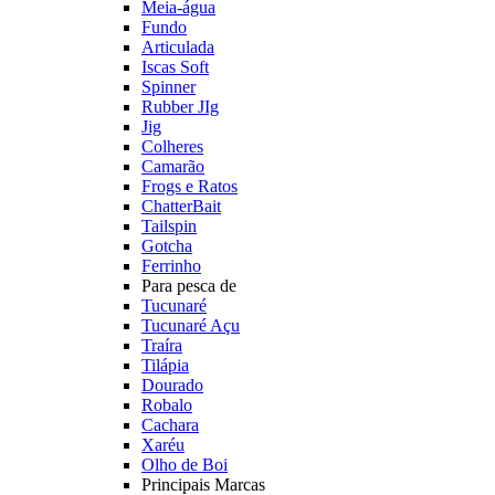
Meia-água
Fundo
Articulada
Iscas Soft
Spinner
Rubber JIg
Jig
Colheres
Camarão
Frogs e Ratos
ChatterBait
Tailspin
Gotcha
Ferrinho
Para pesca de
Tucunaré
Tucunaré Açu
Traíra
Tilápia
Dourado
Robalo
Cachara
Xaréu
Olho de Boi
Principais Marcas