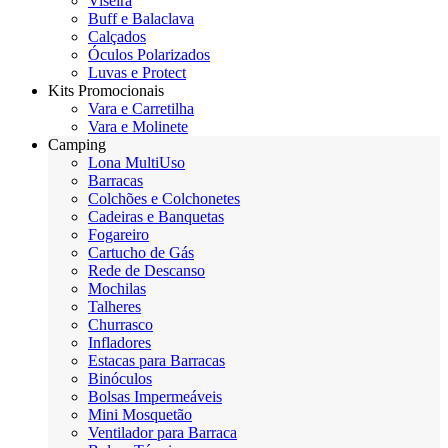
Viseira
Buff e Balaclava
Calçados
Óculos Polarizados
Luvas e Protect
Kits Promocionais
Vara e Carretilha
Vara e Molinete
Camping
Lona MultiUso
Barracas
Colchões e Colchonetes
Cadeiras e Banquetas
Fogareiro
Cartucho de Gás
Rede de Descanso
Mochilas
Talheres
Churrasco
Infladores
Estacas para Barracas
Binóculos
Bolsas Impermeáveis
Mini Mosquetão
Ventilador para Barraca