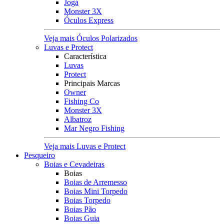
Jogá
Monster 3X
Óculos Express
Veja mais Óculos Polarizados
Luvas e Protect
Característica
Luvas
Protect
Principais Marcas
Owner
Fishing Co
Monster 3X
Albatroz
Mar Negro Fishing
Veja mais Luvas e Protect
Pesqueiro
Boias e Cevadeiras
Boias
Boias de Arremesso
Boias Mini Torpedo
Boias Torpedo
Boias Pão
Boias Guia