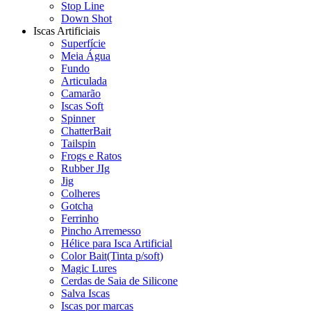
Stop Line
Down Shot
Iscas Artificiais
Superfície
Meia Água
Fundo
Articulada
Camarão
Iscas Soft
Spinner
ChatterBait
Tailspin
Frogs e Ratos
Rubber JIg
Jig
Colheres
Gotcha
Ferrinho
Pincho Arremesso
Hélice para Isca Artificial
Color Bait(Tinta p/soft)
Magic Lures
Cerdas de Saia de Silicone
Salva Iscas
Iscas por marcas