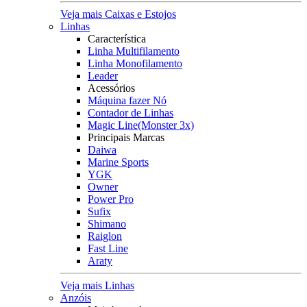
Veja mais Caixas e Estojos
Linhas
Característica
Linha Multifilamento
Linha Monofilamento
Leader
Acessórios
Máquina fazer Nó
Contador de Linhas
Magic Line(Monster 3x)
Principais Marcas
Daiwa
Marine Sports
YGK
Owner
Power Pro
Sufix
Shimano
Raiglon
Fast Line
Araty
Veja mais Linhas
Anzóis