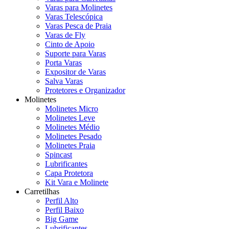
Varas para Molinetes
Varas Telescópica
Varas Pesca de Praia
Varas de Fly
Cinto de Apoio
Suporte para Varas
Porta Varas
Expositor de Varas
Salva Varas
Protetores e Organizador
Molinetes
Molinetes Micro
Molinetes Leve
Molinetes Médio
Molinetes Pesado
Molinetes Praia
Spincast
Lubrificantes
Capa Protetora
Kit Vara e Molinete
Carretilhas
Perfil Alto
Perfil Baixo
Big Game
Lubrificantes