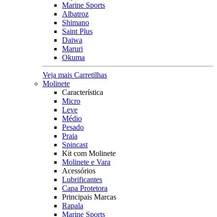
Marine Sports
Albatroz
Shimano
Saint Plus
Daiwa
Maruri
Okuma
Veja mais Carretilhas
Molinete
Característica
Micro
Leve
Médio
Pesado
Praia
Spincast
Kit com Molinete
Molinete e Vara
Acessórios
Lubrificantes
Capa Protetora
Principais Marcas
Rapala
Marine Sports