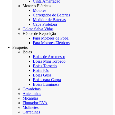
Cinta Amarração
Motores Elétricos
Motores
Carregador de Baterias
Medidor de Baterias
Capa Protetora
Colete Salva Vidas
Hélice de Reposição
Para Motores de Popa
Para Motores Elétricos
Pesqueiro
Boias
Boias de Arremesso
Boias Mini Torpedo
Boias Torpedo
Boias Pão
Boias Guia
Boias para Carpa
Boias Luminosa
Cevadeiras
Anteninhas
Miçangas
Flutuador EVA
Molinetes
Carretilhas