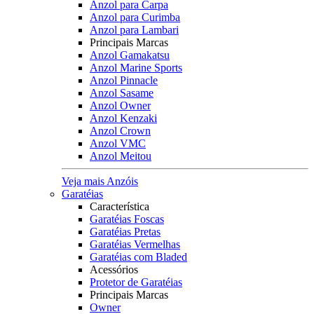
Anzol para Carpa
Anzol para Curimba
Anzol para Lambari
Principais Marcas
Anzol Gamakatsu
Anzol Marine Sports
Anzol Pinnacle
Anzol Sasame
Anzol Owner
Anzol Kenzaki
Anzol Crown
Anzol VMC
Anzol Meitou
Veja mais Anzóis
Garatéias
Característica
Garatéias Foscas
Garatéias Pretas
Garatéias Vermelhas
Garatéias com Bladed
Acessórios
Protetor de Garatéias
Principais Marcas
Owner