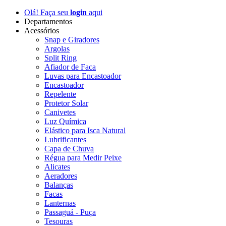
Olá! Faça seu
login
aqui
Departamentos
Acessórios
Snap e Giradores
Argolas
Split Ring
Afiador de Faca
Luvas para Encastoador
Encastoador
Repelente
Protetor Solar
Canivetes
Luz Química
Elástico para Isca Natural
Lubrificantes
Capa de Chuva
Régua para Medir Peixe
Alicates
Aeradores
Balanças
Facas
Lanternas
Passaguá - Puça
Tesouras