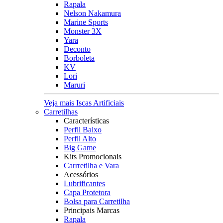
Rapala
Nelson Nakamura
Marine Sports
Monster 3X
Yara
Deconto
Borboleta
KV
Lori
Maruri
Veja mais Iscas Artificiais
Carretilhas
Características
Perfil Baixo
Perfil Alto
Big Game
Kits Promocionais
Carrretilha e Vara
Acessórios
Lubrificantes
Capa Protetora
Bolsa para Carretilha
Principais Marcas
Rapala