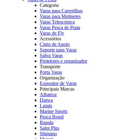
Categoria
Varas para Carretilhas
Varas para Molinetes
Varas Telescópica
Varas Pesca de Praia
Varas de Fly
Acessórios
Cinto de Apoio
Suporte para Varas
Salva Varas
Protetores e organizador
Transporte
Porta Varas
Organização
Expositor de Varas
Principais Marcas
Albatroz
Daiwa
Lumis
Marine Sports
Pesca Brasil
Rapala
Saint Plus
Shimano