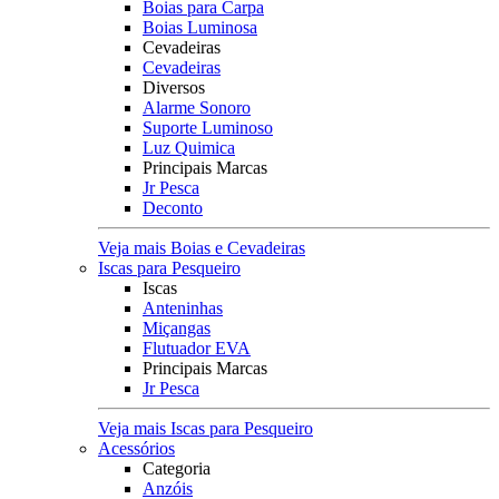
Boias para Carpa
Boias Luminosa
Cevadeiras
Cevadeiras
Diversos
Alarme Sonoro
Suporte Luminoso
Luz Quimica
Principais Marcas
Jr Pesca
Deconto
Veja mais Boias e Cevadeiras
Iscas para Pesqueiro
Iscas
Anteninhas
Miçangas
Flutuador EVA
Principais Marcas
Jr Pesca
Veja mais Iscas para Pesqueiro
Acessórios
Categoria
Anzóis