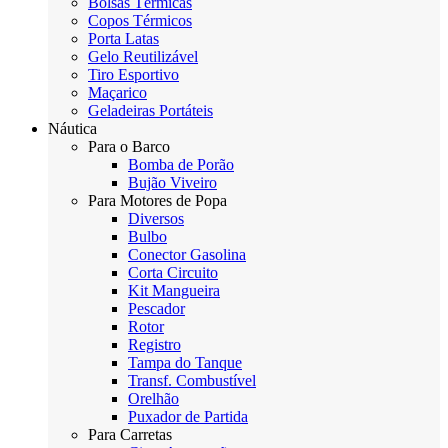
Bolsas Térmicas
Copos Térmicos
Porta Latas
Gelo Reutilizável
Tiro Esportivo
Maçarico
Geladeiras Portáteis
Náutica
Para o Barco
Bomba de Porão
Bujão Viveiro
Para Motores de Popa
Diversos
Bulbo
Conector Gasolina
Corta Circuito
Kit Mangueira
Pescador
Rotor
Registro
Tampa do Tanque
Transf. Combustível
Orelhão
Puxador de Partida
Para Carretas