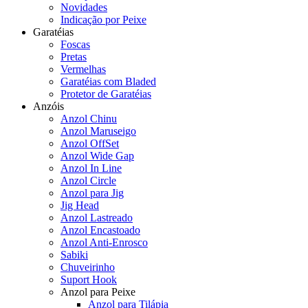
Novidades
Indicação por Peixe
Garatéias
Foscas
Pretas
Vermelhas
Garatéias com Bladed
Protetor de Garatéias
Anzóis
Anzol Chinu
Anzol Maruseigo
Anzol OffSet
Anzol Wide Gap
Anzol In Line
Anzol Circle
Anzol para Jig
Jig Head
Anzol Lastreado
Anzol Encastoado
Anzol Anti-Enrosco
Sabiki
Chuveirinho
Suport Hook
Anzol para Peixe
Anzol para Tilápia