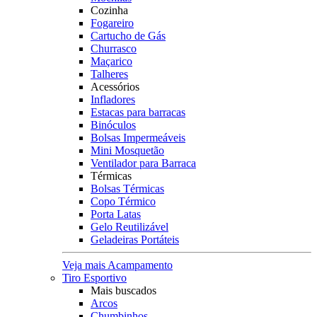
Cozinha
Fogareiro
Cartucho de Gás
Churrasco
Maçarico
Talheres
Acessórios
Infladores
Estacas para barracas
Binóculos
Bolsas Impermeáveis
Mini Mosquetão
Ventilador para Barraca
Térmicas
Bolsas Térmicas
Copo Térmico
Porta Latas
Gelo Reutilizável
Geladeiras Portáteis
Veja mais Acampamento
Tiro Esportivo
Mais buscados
Arcos
Chumbinhos