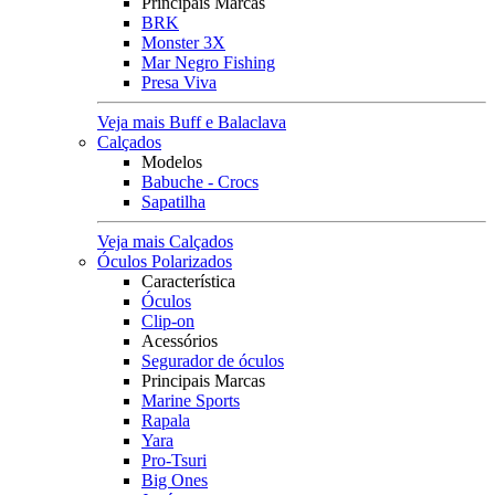
Principais Marcas
BRK
Monster 3X
Mar Negro Fishing
Presa Viva
Veja mais Buff e Balaclava
Calçados
Modelos
Babuche - Crocs
Sapatilha
Veja mais Calçados
Óculos Polarizados
Característica
Óculos
Clip-on
Acessórios
Segurador de óculos
Principais Marcas
Marine Sports
Rapala
Yara
Pro-Tsuri
Big Ones