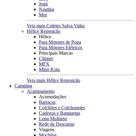
Jogá
Nautika
Mor
Veja mais Coletes Salva Vidas
Hélice Reposição
Hélice
Para Motores de Popa
Para Motores Elétricos
Principais Marcas
Clipper
MFX
Minn Kota
Veja mais Hélice Reposição
Camping
Acampamento
Acomodações
Barracas
Colchões e Colchonetes
Cadeiras e Banquetas
Lona Multiuso
Rede de Descanso
Viagens
Mochilas