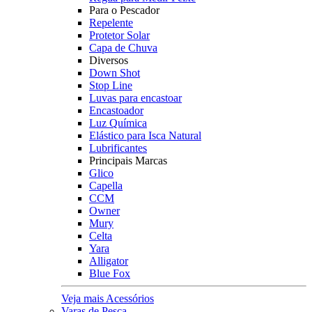
Para o Pescador
Repelente
Protetor Solar
Capa de Chuva
Diversos
Down Shot
Stop Line
Luvas para encastoar
Encastoador
Luz Química
Elástico para Isca Natural
Lubrificantes
Principais Marcas
Glico
Capella
CCM
Owner
Mury
Celta
Yara
Alligator
Blue Fox
Veja mais Acessórios
Varas de Pesca