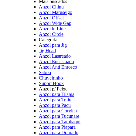
Mais buscados
Anzol Chinu
Anzol Maruseigo
Anzol Offset
Anzol Wide Gap
Anzol in Line
Anzol Circle
Categoria
Anzol para Jig
Jig Head
Anzol Lastreado
Anzol Encastoado
Anzol Anti Enrosco
Sabiki
Chuveirinho
Suport Hook
Anzol p/ Peixe
Anzol para Tilapia
Anzol para Traira
Anzol para Pacu
Anzol para Corvina
Anzol para Tucunare
Anzol para Tambaqui
Anzol para Piapara
Anzol para Dourado