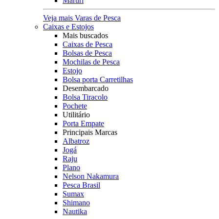
Maruri
Veja mais Varas de Pesca
Caixas e Estojos
Mais buscados
Caixas de Pesca
Bolsas de Pesca
Mochilas de Pesca
Estojo
Bolsa porta Carretilhas
Desembarcado
Bolsa Tiracolo
Pochete
Utilitário
Porta Empate
Principais Marcas
Albatroz
Jogá
Raju
Plano
Nelson Nakamura
Pesca Brasil
Sumax
Shimano
Nautika