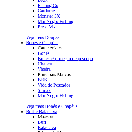
BRK
Fishing Co
Cardume
Monster 3X
Mar Negro Fishing
Presa Viva
Veja mais Roupas
Bonés e Chapéus
Característica
Bonés
Bonés c/ proteção de pescoço
Chapéu
Viseira
Principais Marcas
BRK
Vida de Pescador
Sumax
Mar Negro Fishing
Veja mais Bonés e Chapéus
Buff e Balaclava
Máscara
Buff
Balaclava