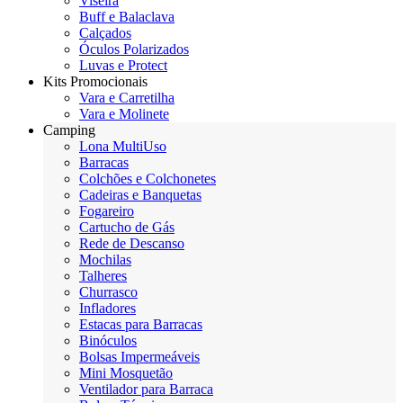
Viseira
Buff e Balaclava
Calçados
Óculos Polarizados
Luvas e Protect
Kits Promocionais
Vara e Carretilha
Vara e Molinete
Camping
Lona MultiUso
Barracas
Colchões e Colchonetes
Cadeiras e Banquetas
Fogareiro
Cartucho de Gás
Rede de Descanso
Mochilas
Talheres
Churrasco
Infladores
Estacas para Barracas
Binóculos
Bolsas Impermeáveis
Mini Mosquetão
Ventilador para Barraca