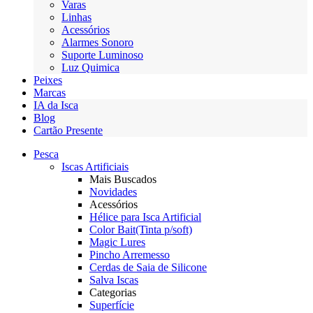
Varas
Linhas
Acessórios
Alarmes Sonoro
Suporte Luminoso
Luz Quimica
Peixes
Marcas
IA da Isca
Blog
Cartão Presente
Pesca
Iscas Artificiais
Mais Buscados
Novidades
Acessórios
Hélice para Isca Artificial
Color Bait(Tinta p/soft)
Magic Lures
Pincho Arremesso
Cerdas de Saia de Silicone
Salva Iscas
Categorias
Superfície