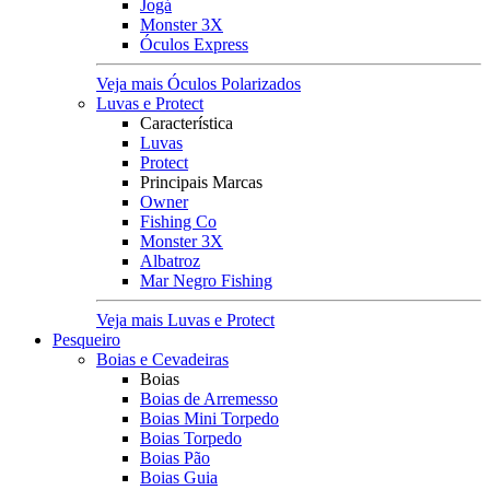
Jogá
Monster 3X
Óculos Express
Veja mais Óculos Polarizados
Luvas e Protect
Característica
Luvas
Protect
Principais Marcas
Owner
Fishing Co
Monster 3X
Albatroz
Mar Negro Fishing
Veja mais Luvas e Protect
Pesqueiro
Boias e Cevadeiras
Boias
Boias de Arremesso
Boias Mini Torpedo
Boias Torpedo
Boias Pão
Boias Guia