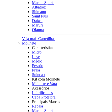
Marine Sports
Albatroz
Shimano
Saint Plus
Daiwa
Maruri
Okuma
Veja mais Carretilhas
Molinete
Característica
Micro
Leve
Médio
Pesado
Praia
Spincast
Kit com Molinete
Molinete e Vara
Acessórios
Lubrificantes
Capa Protetora
Principais Marcas
Rapala
Marine Sports