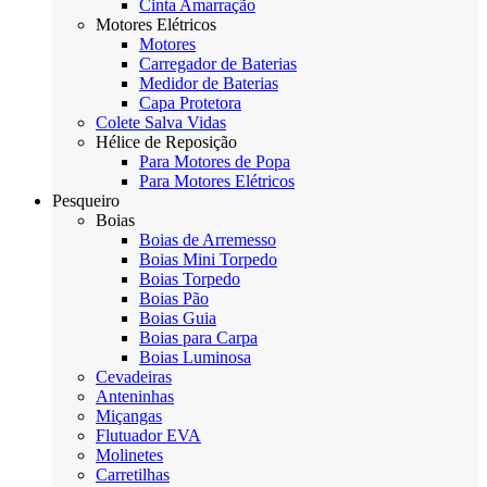
Cinta Amarração
Motores Elétricos
Motores
Carregador de Baterias
Medidor de Baterias
Capa Protetora
Colete Salva Vidas
Hélice de Reposição
Para Motores de Popa
Para Motores Elétricos
Pesqueiro
Boias
Boias de Arremesso
Boias Mini Torpedo
Boias Torpedo
Boias Pão
Boias Guia
Boias para Carpa
Boias Luminosa
Cevadeiras
Anteninhas
Miçangas
Flutuador EVA
Molinetes
Carretilhas