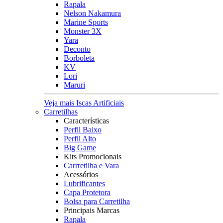
Rapala
Nelson Nakamura
Marine Sports
Monster 3X
Yara
Deconto
Borboleta
KV
Lori
Maruri
Veja mais Iscas Artificiais
Carretilhas
Características
Perfil Baixo
Perfil Alto
Big Game
Kits Promocionais
Carrretilha e Vara
Acessórios
Lubrificantes
Capa Protetora
Bolsa para Carretilha
Principais Marcas
Rapala