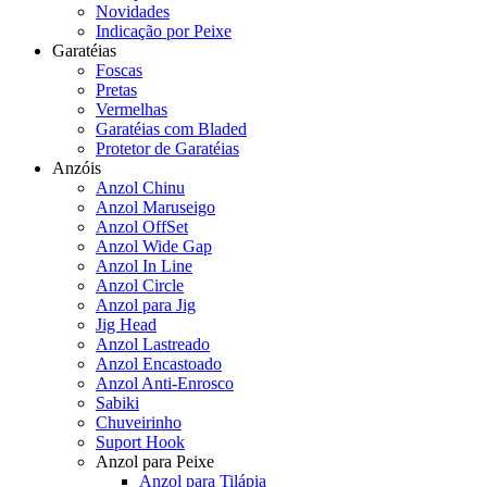
Novidades
Indicação por Peixe
Garatéias
Foscas
Pretas
Vermelhas
Garatéias com Bladed
Protetor de Garatéias
Anzóis
Anzol Chinu
Anzol Maruseigo
Anzol OffSet
Anzol Wide Gap
Anzol In Line
Anzol Circle
Anzol para Jig
Jig Head
Anzol Lastreado
Anzol Encastoado
Anzol Anti-Enrosco
Sabiki
Chuveirinho
Suport Hook
Anzol para Peixe
Anzol para Tilápia