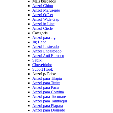
Mais buscados
Anzol Chinu
Anzol Maruseigo
Anzol Offset
Anzol Wide Gap
Anzol in Line
Anzol Circle
Categoria
Anzol para Jig
Jig Head
Anzol Lastreado
Anzol Encastoado
Anzol Anti Enrosco
Sabiki
Chuveirinho
Suport Hook
Anzol p/ Peixe
Anzol para Tilapia
Anzol para Traira
Anzol para Pacu
Anzol para Corvina
Anzol para Tucunare
Anzol para Tambaqui
Anzol para Piapara
Anzol para Dourado