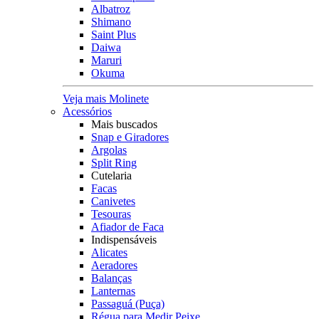
Albatroz
Shimano
Saint Plus
Daiwa
Maruri
Okuma
Veja mais Molinete
Acessórios
Mais buscados
Snap e Giradores
Argolas
Split Ring
Cutelaria
Facas
Canivetes
Tesouras
Afiador de Faca
Indispensáveis
Alicates
Aeradores
Balanças
Lanternas
Passaguá (Puça)
Régua para Medir Peixe