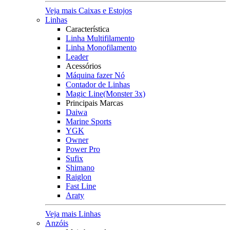
Veja mais Caixas e Estojos
Linhas
Característica
Linha Multifilamento
Linha Monofilamento
Leader
Acessórios
Máquina fazer Nó
Contador de Linhas
Magic Line(Monster 3x)
Principais Marcas
Daiwa
Marine Sports
YGK
Owner
Power Pro
Sufix
Shimano
Raiglon
Fast Line
Araty
Veja mais Linhas
Anzóis