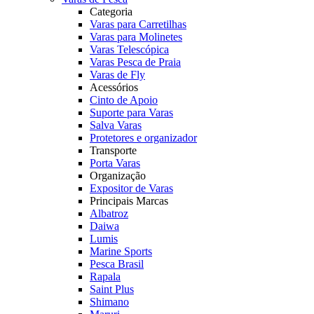
Categoria
Varas para Carretilhas
Varas para Molinetes
Varas Telescópica
Varas Pesca de Praia
Varas de Fly
Acessórios
Cinto de Apoio
Suporte para Varas
Salva Varas
Protetores e organizador
Transporte
Porta Varas
Organização
Expositor de Varas
Principais Marcas
Albatroz
Daiwa
Lumis
Marine Sports
Pesca Brasil
Rapala
Saint Plus
Shimano