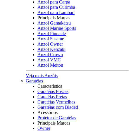
Anzol para Carpa
Anzol para Curimba
Anzol para Lambari
Principais Marcas
Anzol Gamakatsu
Anzol Marine Sports
Anzol Pinnacle
Anzol Sasame
Anzol Owner
Anzol Kenzaki
Anzol Crown
Anzol VMC
Anzol Meitou
Veja mais Anzóis
Garatéias
Característica
Garatéias Foscas
Garatéias Pretas
Garatéias Vermelhas
Garatéias com Bladed
Acessórios
Protetor de Garatéias
Principais Marcas
Owner