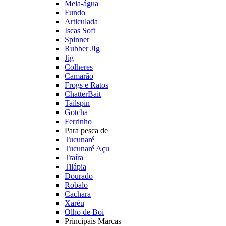
Meia-água
Fundo
Articulada
Iscas Soft
Spinner
Rubber JIg
Jig
Colheres
Camarão
Frogs e Ratos
ChatterBait
Tailspin
Gotcha
Ferrinho
Para pesca de
Tucunaré
Tucunaré Açu
Traíra
Tilápia
Dourado
Robalo
Cachara
Xaréu
Olho de Boi
Principais Marcas