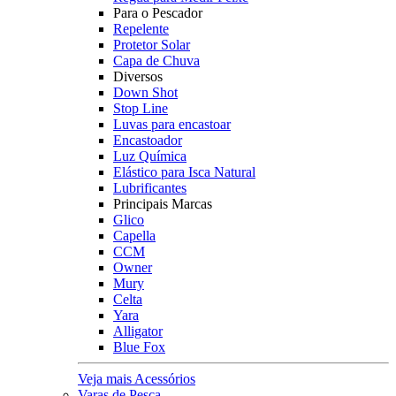
Para o Pescador
Repelente
Protetor Solar
Capa de Chuva
Diversos
Down Shot
Stop Line
Luvas para encastoar
Encastoador
Luz Química
Elástico para Isca Natural
Lubrificantes
Principais Marcas
Glico
Capella
CCM
Owner
Mury
Celta
Yara
Alligator
Blue Fox
Veja mais Acessórios
Varas de Pesca