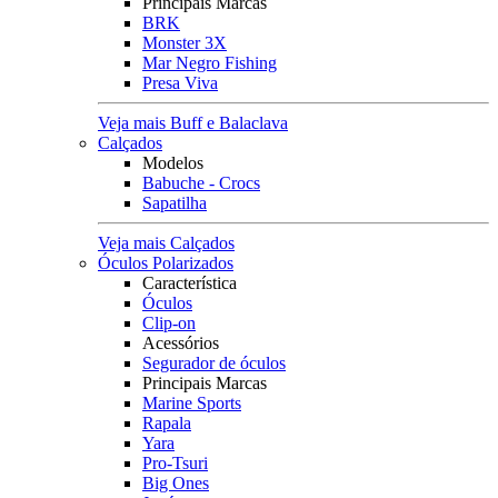
Principais Marcas
BRK
Monster 3X
Mar Negro Fishing
Presa Viva
Veja mais Buff e Balaclava
Calçados
Modelos
Babuche - Crocs
Sapatilha
Veja mais Calçados
Óculos Polarizados
Característica
Óculos
Clip-on
Acessórios
Segurador de óculos
Principais Marcas
Marine Sports
Rapala
Yara
Pro-Tsuri
Big Ones