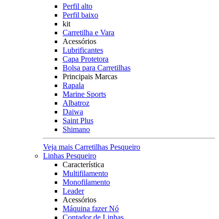
Perfil alto
Perfil baixo
kit
Carretilha e Vara
Acessórios
Lubrificantes
Capa Protetora
Bolsa para Carretilhas
Principais Marcas
Rapala
Marine Sports
Albatroz
Daiwa
Saint Plus
Shimano
Veja mais Carretilhas Pesqueiro
Linhas Pesqueiro
Característica
Multifilamento
Monofilamento
Leader
Acessórios
Máquina fazer Nó
Contador de Linhas