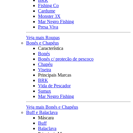
BRK
Fishing Co
Cardume
Monster 3X
Mar Negro Fishing
Presa Viva
Veja mais Roupas
Bonés e Chapéus
Característica
Bonés
Bonés c/ proteção de pescoço
Chapéu
Viseira
Principais Marcas
BRK
Vida de Pescador
Sumax
Mar Negro Fishing
Veja mais Bonés e Chapéus
Buff e Balaclava
Máscara
Buff
Balaclava