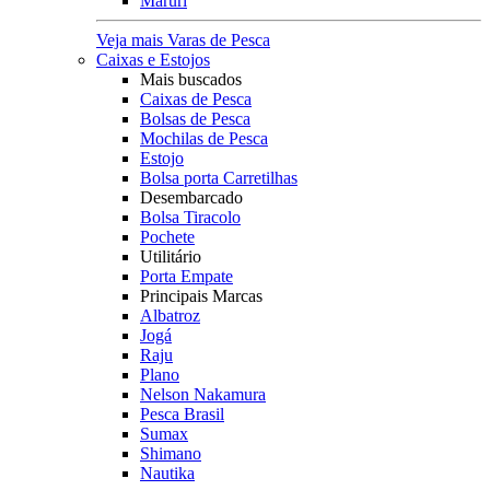
Maruri
Veja mais Varas de Pesca
Caixas e Estojos
Mais buscados
Caixas de Pesca
Bolsas de Pesca
Mochilas de Pesca
Estojo
Bolsa porta Carretilhas
Desembarcado
Bolsa Tiracolo
Pochete
Utilitário
Porta Empate
Principais Marcas
Albatroz
Jogá
Raju
Plano
Nelson Nakamura
Pesca Brasil
Sumax
Shimano
Nautika