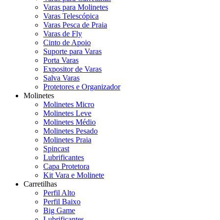
Varas para Molinetes
Varas Telescópica
Varas Pesca de Praia
Varas de Fly
Cinto de Apoio
Suporte para Varas
Porta Varas
Expositor de Varas
Salva Varas
Protetores e Organizador
Molinetes
Molinetes Micro
Molinetes Leve
Molinetes Médio
Molinetes Pesado
Molinetes Praia
Spincast
Lubrificantes
Capa Protetora
Kit Vara e Molinete
Carretilhas
Perfil Alto
Perfil Baixo
Big Game
Lubrificantes