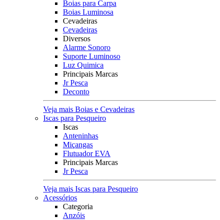
Boias para Carpa
Boias Luminosa
Cevadeiras
Cevadeiras
Diversos
Alarme Sonoro
Suporte Luminoso
Luz Quimica
Principais Marcas
Jr Pesca
Deconto
Veja mais Boias e Cevadeiras
Iscas para Pesqueiro
Iscas
Anteninhas
Miçangas
Flutuador EVA
Principais Marcas
Jr Pesca
Veja mais Iscas para Pesqueiro
Acessórios
Categoria
Anzóis