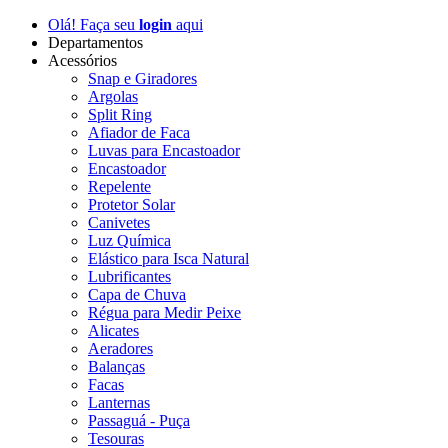
Olá! Faça seu
login
aqui
Departamentos
Acessórios
Snap e Giradores
Argolas
Split Ring
Afiador de Faca
Luvas para Encastoador
Encastoador
Repelente
Protetor Solar
Canivetes
Luz Química
Elástico para Isca Natural
Lubrificantes
Capa de Chuva
Régua para Medir Peixe
Alicates
Aeradores
Balanças
Facas
Lanternas
Passaguá - Puça
Tesouras