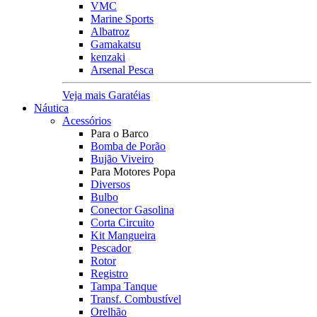
VMC
Marine Sports
Albatroz
Gamakatsu
kenzaki
Arsenal Pesca
Veja mais Garatéias
Náutica
Acessórios
Para o Barco
Bomba de Porão
Bujão Viveiro
Para Motores Popa
Diversos
Bulbo
Conector Gasolina
Corta Circuito
Kit Mangueira
Pescador
Rotor
Registro
Tampa Tanque
Transf. Combustível
Orelhão