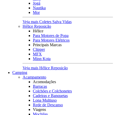
Jogá
Nautika
Mor
Veja mais Coletes Salva Vidas
Hélice Reposição
Hélice
Para Motores de Popa
Para Motores Elétricos
Principais Marcas
Clipper
MFX
Minn Kota
Veja mais Hélice Reposição
Camping
Acampamento
Acomodações
Barracas
Colchões e Colchonetes
Cadeiras e Banquetas
Lona Multiuso
Rede de Descanso
Viagens
Mochilas