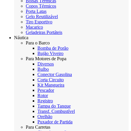
Bolsas Térmicas
Copos Térmicos
Porta Latas
Gelo Reutilizável
Tiro Esportivo
Maçarico
Geladeiras Portáteis
Náutica
Para o Barco
Bomba de Porão
Bujão Viveiro
Para Motores de Popa
Diversos
Bulbo
Conector Gasolina
Corta Circuito
Kit Mangueira
Pescador
Rotor
Registro
Tampa do Tanque
Transf. Combustível
Orelhão
Puxador de Partida
Para Carretas