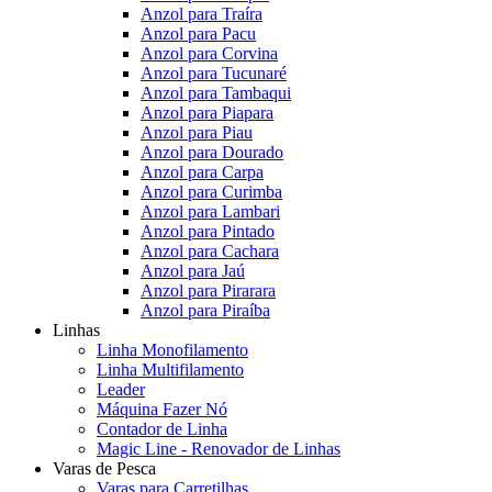
Anzol para Traíra
Anzol para Pacu
Anzol para Corvina
Anzol para Tucunaré
Anzol para Tambaqui
Anzol para Piapara
Anzol para Piau
Anzol para Dourado
Anzol para Carpa
Anzol para Curimba
Anzol para Lambari
Anzol para Pintado
Anzol para Cachara
Anzol para Jaú
Anzol para Pirarara
Anzol para Piraíba
Linhas
Linha Monofilamento
Linha Multifilamento
Leader
Máquina Fazer Nó
Contador de Linha
Magic Line - Renovador de Linhas
Varas de Pesca
Varas para Carretilhas