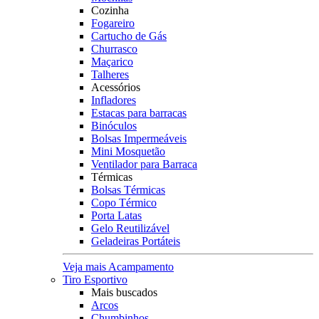
Cozinha
Fogareiro
Cartucho de Gás
Churrasco
Maçarico
Talheres
Acessórios
Infladores
Estacas para barracas
Binóculos
Bolsas Impermeáveis
Mini Mosquetão
Ventilador para Barraca
Térmicas
Bolsas Térmicas
Copo Térmico
Porta Latas
Gelo Reutilizável
Geladeiras Portáteis
Veja mais Acampamento
Tiro Esportivo
Mais buscados
Arcos
Chumbinhos