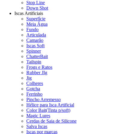
Stop Line
Down Shot
Iscas Artificiais
Superfície
Meia Água
Fundo
Articulada
Camarão
Iscas Soft
Spinner
ChatterBait
Tailspin
Frogs e Ratos
Rubber JIg
Jig
Colheres
Gotcha
Ferrinho
Pincho Arremesso
Hélice para Isca Artificial
Color Bait(Tinta p/soft)
Magic Lures
Cerdas de Saia de Silicone
Salva Iscas
Iscas por marcas